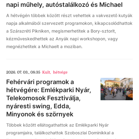
napi műhely, autóstalálkozó és Michael
A hétvégén többek között részt vehettek a vakvezető kutyák
napja alkalmából szervezett programokon, kikapcsolódhattok
a Szárazréti Pikniken, megismerhetitek a Bory-sztorit,
kézműveskedhettek az Anyák napi workshopon, vagy
megnézhetitek a Michaelt a moziban.
2026. 07. 03., 08:35
Kult
,
hétvége
Fehérvári programok a
hétvégére: Emlékparki Nyár,
Telekomosok Fesztiválja,
nyáresti swing, Edda,
Minyonok és szörnyek
Többek között ellátogathattok az Emlékparki Nyár
programjaira, találkozhattok Szoboszlai Dominikkal a