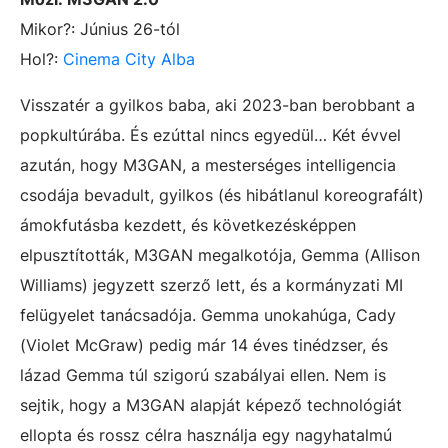
Mikor?: Június 26-tól
Hol?:
Cinema City Alba
Visszatér a gyilkos baba, aki 2023-ban berobbant a
popkultúrába. És ezúttal nincs egyedül… Két évvel
azután, hogy M3GAN, a mesterséges intelligencia
csodája bevadult, gyilkos (és hibátlanul koreografált)
ámokfutásba kezdett, és következésképpen
elpusztították, M3GAN megalkotója, Gemma (Allison
Williams) jegyzett szerző lett, és a kormányzati MI
felügyelet tanácsadója. Gemma unokahúga, Cady
(Violet McGraw) pedig már 14 éves tinédzser, és
lázad Gemma túl szigorú szabályai ellen. Nem is
sejtik, hogy a M3GAN alapját képező technológiát
ellopta és rossz célra használja egy nagyhatalmú