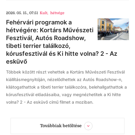
2026. 05. 15., 07:51
Kult
,
hétvége
Fehérvári programok a
hétvégére: Kortárs Művészeti
Fesztivál, Autós Roadshow,
tibeti terrier találkozó,
kórusfesztivál és Ki hitte volna? 2 - Az
esküvő
Többek között részt vehettek a Kortárs Művészeti Fesztivál
kiállításmegnyitóján, nézelődhettek az Autós Roadshow-n,
kilátogathattok a tibeti terrier találkozóra, belehallgathattok a
kórusfesztivál előadásaiba, vagy megnézhetitek a Ki hitte
volna? 2 - Az esküvő című filmet a moziban.
Továbbiak betöltése