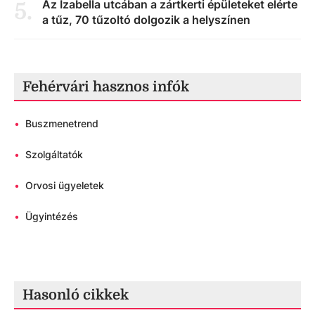
Az Izabella utcában a zártkerti épületeket elérte
5
.
a tűz, 70 tűzoltó dolgozik a helyszínen
Fehérvári hasznos infók
•
Buszmenetrend
•
Szolgáltatók
•
Orvosi ügyeletek
•
Ügyintézés
Hasonló cikkek