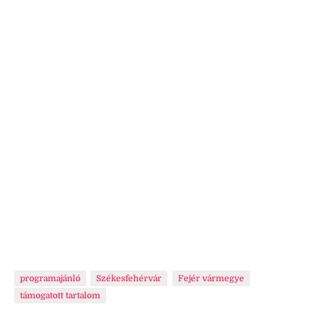
programajánló
Székesfehérvár
Fejér vármegye
támogatott tartalom