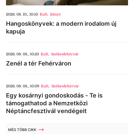
2026. 08. 10., 10:10
Kult
,
könyv
Hangoskönyvek: a modern irodalom új
kapuja
2026. 08. 08., 10:23
Kult
,
Székesfehérvár
Zenél a tér Fehérváron
2026. 08. 08., 10:09
Kult
,
Székesfehérvár
Egy kosárnyi gondoskodás - Te is
támogathatod a Nemzetközi
Néptáncfesztivál vendégeit
MÉG TÖBB CIKK