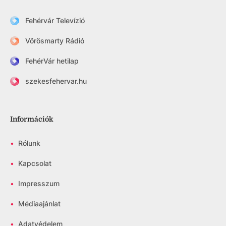
Fehérvár Televízió
Vörösmarty Rádió
FehérVár hetilap
szekesfehervar.hu
Információk
•
Rólunk
•
Kapcsolat
•
Impresszum
•
Médiaajánlat
•
Adatvédelem