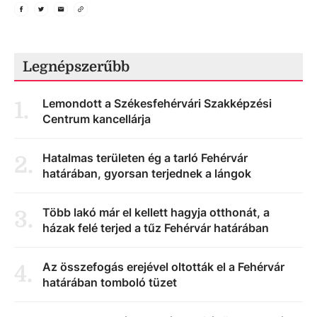
Legnépszerűbb
Lemondott a Székesfehérvári Szakképzési
1
.
Centrum kancellárja
Hatalmas területen ég a tarló Fehérvár
2
.
határában, gyorsan terjednek a lángok
Több lakó már el kellett hagyja otthonát, a
3
.
házak felé terjed a tűz Fehérvár határában
Az összefogás erejével oltották el a Fehérvár
4
.
határában tomboló tüzet