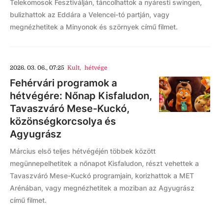
Telekomosok Fesztiválján, táncolhattok a nyáresti swingen,
bulizhattok az Eddára a Velencei-tó partján, vagy
megnézhetitek a Minyonok és szörnyek című filmet.
2026. 03. 06., 07:25
Kult
,
hétvége
Fehérvári programok a
hétvégére: Nőnap Kisfaludon,
Tavaszváró Mese-Kuckó,
közönségkorcsolya és
Agyugrász
Március első teljes hétvégéjén többek között
megünnepelhetitek a nőnapot Kisfaludon, részt vehettek a
Tavaszváró Mese-Kuckó programjain, korizhattok a MET
Arénában, vagy megnézhetitek a moziban az Agyugrász
című filmet.