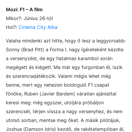
Mozi:
F1 – A film
Mikor?: Június 26-tól
Hol?:
Cinema City Alba
Valaha mindenki azt hitte, hogy ő lesz a leggyorsabb:
Sonny (Brad Pitt) a Forma I. nagy ígéreteként kezdte
a versenyzést, de egy hatalmas karambol során
megégett és kiégett. Ma már egy furgonban él, iszik
és szerencsejátékozik. Valami mégis lehet még
benne, mert egy nehezen boldoguló F1 csapat
főnöke, Ruben (Javier Bardem) váratlan ajánlattal
keresi meg: még egyszer, utoljára próbáljon
szerencsét, térjen vissza a nagy versenyhez, és nem
utolsó sorban, mentse meg őket. A másik pilótájuk,
Joshua (Damson Idris) kezdő, de rakétatempóban él,