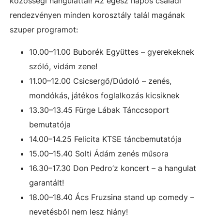
közösségi hangulattal! Az egész napos családi
rendezvényen minden korosztály talál magának
szuper programot:
10.00–11.00 Buborék Együttes – gyerekeknek
szóló, vidám zene!
11.00–12.00 Csicsergő/Dúdoló – zenés,
mondókás, játékos foglalkozás kicsiknek
13.30–13.45 Fürge Lábak Tánccsoport
bemutatója
14.00–14.25 Felicita KTSE táncbemutatója
15.00–15.40 Solti Ádám zenés műsora
16.30–17.30 Don Pedro’z koncert – a hangulat
garantált!
18.00–18.40 Ács Fruzsina stand up comedy –
nevetésből nem lesz hiány!