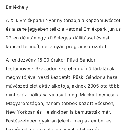
Emlékhely
A XIII. Emlékparki Nyár nyitónapja a képzőművészet
és a zene jegyében telik: a Katonai Emlékpark június
27-én délután egy különleges kiállítással és esti
koncerttel indítja el a nyári programsorozatot.
A rendezvény 18:00 órakor Püski Sándor
festőművész Szabadon szeretem című tárlatának
megnyitójával veszi kezdetét. Püski Sándor a hazai
művészeti élet aktív alkotója, akinek 2005 óta több
mint száz kiállítása valósult meg. Munkáit nemcsak
Magyarországon, hanem többek között Bécsben,
New Yorkban és Helsinkiben is bemutatták már.
Festészetében gyakran jelenik meg az ember és
természet kapcsolata, valamint a hithez és