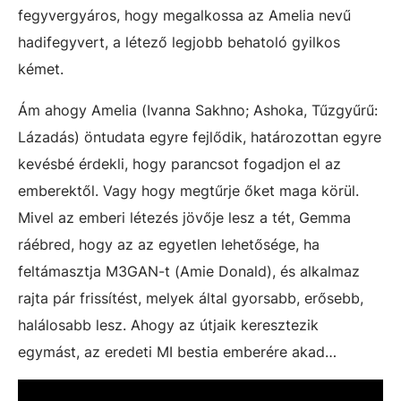
fegyvergyáros, hogy megalkossa az Amelia nevű
hadifegyvert, a létező legjobb behatoló gyilkos
kémet.
Ám ahogy Amelia (Ivanna Sakhno; Ashoka, Tűzgyűrű:
Lázadás) öntudata egyre fejlődik, határozottan egyre
kevésbé érdekli, hogy parancsot fogadjon el az
emberektől. Vagy hogy megtűrje őket maga körül.
Mivel az emberi létezés jövője lesz a tét, Gemma
ráébred, hogy az az egyetlen lehetősége, ha
feltámasztja M3GAN-t (Amie Donald), és alkalmaz
rajta pár frissítést, melyek által gyorsabb, erősebb,
halálosabb lesz. Ahogy az útjaik keresztezik
egymást, az eredeti MI bestia emberére akad…