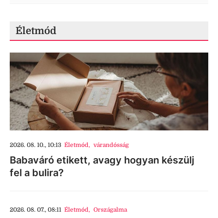
Életmód
2026. 08. 10., 10:13
Életmód
,
várandósság
Babaváró etikett, avagy hogyan készülj
fel a bulira?
2026. 08. 07., 08:11
Életmód
,
Országalma