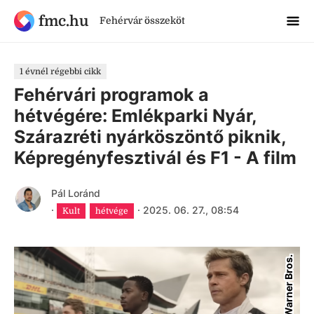
fmc.hu
Fehérvár összeköt
1 évnél régebbi cikk
Fehérvári programok a
hétvégére: Emlékparki Nyár,
Szárazréti nyárköszöntő piknik,
Képregényfesztivál és F1 - A film
Pál Loránd
·
·
2025. 06. 27., 08:54
Kult
hétvége
Mafab/Warner Bros.