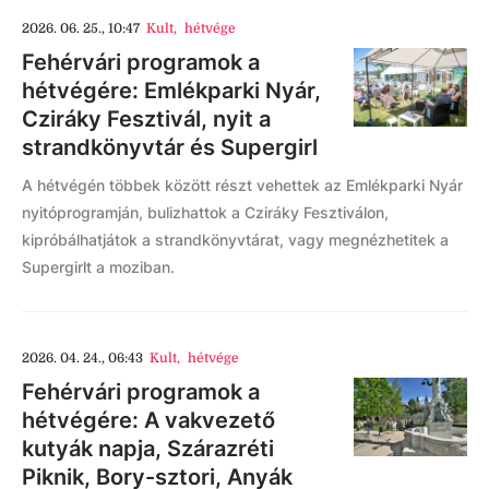
2026. 06. 25., 10:47
Kult
,
hétvége
Fehérvári programok a
hétvégére: Emlékparki Nyár,
Cziráky Fesztivál, nyit a
strandkönyvtár és Supergirl
A hétvégén többek között részt vehettek az Emlékparki Nyár
nyitóprogramján, bulizhattok a Cziráky Fesztiválon,
kipróbálhatjátok a strandkönyvtárat, vagy megnézhetitek a
Supergirlt a moziban.
2026. 04. 24., 06:43
Kult
,
hétvége
Fehérvári programok a
hétvégére: A vakvezető
kutyák napja, Szárazréti
Piknik, Bory-sztori, Anyák