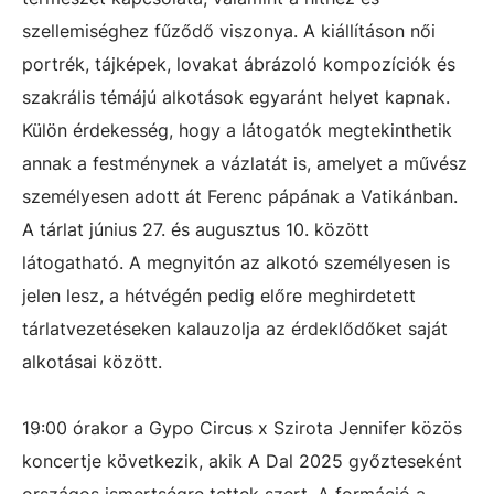
szellemiséghez fűződő viszonya. A kiállításon női
portrék, tájképek, lovakat ábrázoló kompozíciók és
szakrális témájú alkotások egyaránt helyet kapnak.
Külön érdekesség, hogy a látogatók megtekinthetik
annak a festménynek a vázlatát is, amelyet a művész
személyesen adott át Ferenc pápának a Vatikánban.
A tárlat június 27. és augusztus 10. között
látogatható. A megnyitón az alkotó személyesen is
jelen lesz, a hétvégén pedig előre meghirdetett
tárlatvezetéseken kalauzolja az érdeklődőket saját
alkotásai között.
19:00 órakor a Gypo Circus x Szirota Jennifer közös
koncertje következik, akik A Dal 2025 győzteseként
országos ismertségre tettek szert. A formáció a