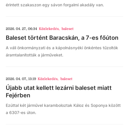
érintett szakaszon egy sávon forgalmi akadály van.
2026. 04. 27., 06:34
Közlekedés
,
baleset
Baleset történt Baracskán, a 7-es főúton
A váli önkormányzati és a kápolnásnyéki önkéntes tűzoltók
áramtalanították a járműveket.
2026. 04. 07., 13:19
Közlekedés
,
baleset
Újabb utat kellett lezárni baleset miatt
Fejérben
Ezúttal két járművel karamboloztak Káloz és Soponya között
a 6307-es úton.