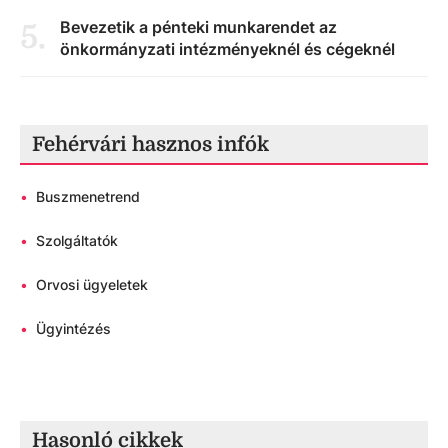
Bevezetik a pénteki munkarendet az
5
.
önkormányzati intézményeknél és cégeknél
Fehérvári hasznos infók
•
Buszmenetrend
•
Szolgáltatók
•
Orvosi ügyeletek
•
Ügyintézés
Hasonló cikkek