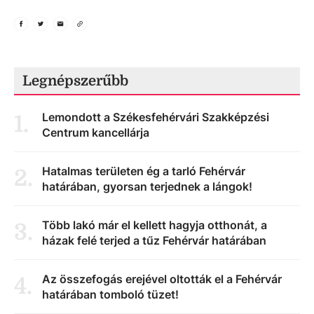
Legnépszerűbb
Lemondott a Székesfehérvári Szakképzési
1
.
Centrum kancellárja
Hatalmas területen ég a tarló Fehérvár
2
.
határában, gyorsan terjednek a lángok!
Több lakó már el kellett hagyja otthonát, a
3
.
házak felé terjed a tűz Fehérvár határában
Az összefogás erejével oltották el a Fehérvár
4
.
határában tomboló tüzet!