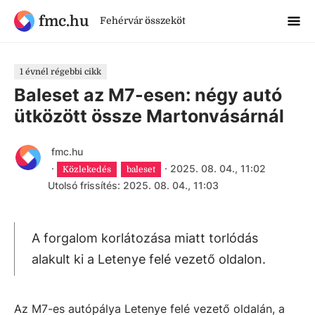
fmc.hu
Fehérvár összeköt
1 évnél régebbi cikk
Baleset az M7-esen: négy autó
ütközött össze Martonvásárnál
fmc.hu
·
·
2025. 08. 04., 11:02
Közlekedés
baleset
Utolsó frissítés: 2025. 08. 04., 11:03
A forgalom korlátozása miatt torlódás
alakult ki a Letenye felé vezető oldalon.
Az M7-es autópálya Letenye felé vezető oldalán, a