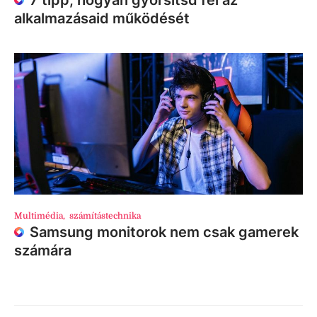
7 tipp, hogyan gyorsítsd fel az
alkalmazásaid működését
Multimédia
,
számítástechnika
Samsung monitorok nem csak gamerek
számára