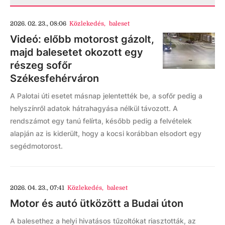
2026. 02. 23., 08:06
Közlekedés
,
baleset
Videó: előbb motorost gázolt,
majd balesetet okozott egy
részeg sofőr
Székesfehérváron
A Palotai úti esetet másnap jelentették be, a sofőr pedig a
helyszínről adatok hátrahagyása nélkül távozott. A
rendszámot egy tanú felírta, később pedig a felvételek
alapján az is kiderült, hogy a kocsi korábban elsodort egy
segédmotorost.
2026. 04. 23., 07:41
Közlekedés
,
baleset
Motor és autó ütközött a Budai úton
A balesethez a helyi hivatásos tűzoltókat riasztották, az