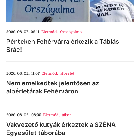
2026. 08. 07., 08:11
Életmód
,
Országalma
Pénteken Fehérvárra érkezik a Táblás
Srác!
2026. 08. 02., 11:07
Életmód
,
albérlet
Nem emelkedtek jelentősen az
albérletárak Fehérváron
2026. 08. 02., 08:35
Életmód
,
tábor
Vakvezető kutyák érkeztek a SZÉNA
Egyesület táborába