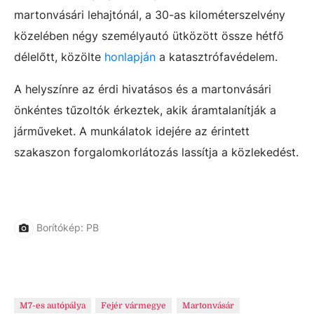
martonvásári lehajtónál, a 30-as kilométerszelvény
közelében négy személyautó ütközött össze hétfő
délelőtt, közölte
honlapján
a katasztrófavédelem.
A helyszínre az érdi hivatásos és a martonvásári
önkéntes tűzoltók érkeztek, akik áramtalanítják a
járműveket. A munkálatok idejére az érintett
szakaszon forgalomkorlátozás lassítja a közlekedést.
Borítókép: PB
M7-es autópálya
Fejér vármegye
Martonvásár