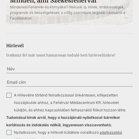
Minden, ami Székesfehérvár
Mindened Fehérvár és környéke? Nekünk is. Hírek, érdekességek,
programok és beszélgetések a világ szerintünk legjobb városáról a
Facebookon.
Hírlevél
Iratkozz fel már most hamarosan induló heti hírlevelünkre!
✓
A Hírlevélre történő feliratkozással önkéntesen, kifejezetten
hozzájárulok ahhoz, a Fehérvár Médiacentrum Kft. hírlevelet
küldjön, és ehhez kapcsolódóan felhasználói fiókot hozzon létre.
Tudomásul bírok arról, hogy a hozzájáruló nyilatkozat bármikor
korlátozás és indokolás nélkül, ingyenesen visszavonható.
✓
Nyilatkozom, hogy a hírlevél küldésre vonatkozó
adatkezelési