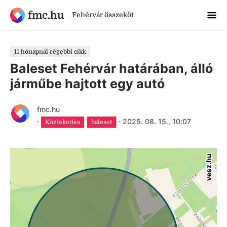
fmc.hu
Fehérvár összeköt
11 hónapnál régebbi cikk
Baleset Fehérvár határában, álló
járműbe hajtott egy autó
fmc.hu
·
·
2025. 08. 15., 10:07
Közlekedés
baleset
vesz.hu