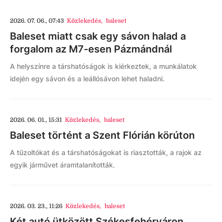
2026. 07. 06., 07:43
Közlekedés
,
baleset
Baleset miatt csak egy sávon halad a
forgalom az M7-esen Pázmándnál
A helyszínre a társhatóságok is kiérkeztek, a munkálatok
idején egy sávon és a leállósávon lehet haladni.
2026. 06. 01., 15:31
Közlekedés
,
baleset
Baleset történt a Szent Flórián körúton
A tűzoltókat és a társhatóságokat is riasztották, a rajok az
egyik járművet áramtalanították.
2026. 03. 23., 11:26
Közlekedés
,
baleset
Két autó ütközött Székesfehérváron,