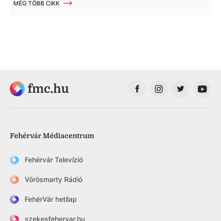
MÉG TÖBB CIKK
fmc.hu
Fehérvár Médiacentrum
Fehérvár Televízió
Vörösmarty Rádió
FehérVár hetilap
szekesfehervar.hu