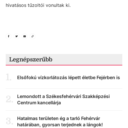
hivatásos tűzoltói vonultak ki.
Legnépszerűbb
1
.
Elsőfokú vízkorlátozás lépett életbe Fejérben is
Lemondott a Székesfehérvári Szakképzési
2
.
Centrum kancellárja
Hatalmas területen ég a tarló Fehérvár
3
.
határában, gyorsan terjednek a lángok!