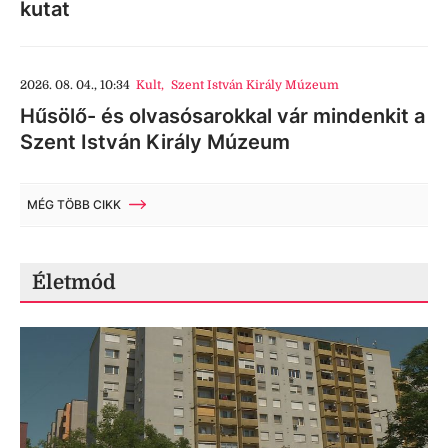
kutat
2026. 08. 04., 10:34
Kult
,
Szent István Király Múzeum
Hűsölő- és olvasósarokkal vár mindenkit a
Szent István Király Múzeum
MÉG TÖBB CIKK
Életmód