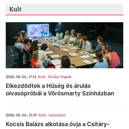
Kult
2026. 08. 04., 17:14
Kult
,
Királyi Napok
Elkezdődtek a Hűség és árulás
olvasópróbái a Vörösmarty Színházban
2026. 08. 04., 15:47
Kult
,
művészet
Kocsis Balázs alkotása óvja a Csitáry-