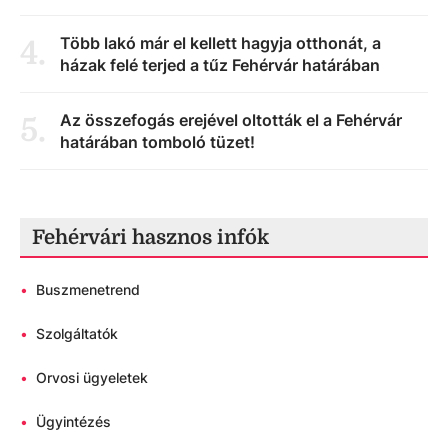
Több lakó már el kellett hagyja otthonát, a
4
.
házak felé terjed a tűz Fehérvár határában
Az összefogás erejével oltották el a Fehérvár
5
.
határában tomboló tüzet!
Fehérvári hasznos infók
•
Buszmenetrend
•
Szolgáltatók
•
Orvosi ügyeletek
•
Ügyintézés