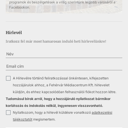
programok és beszélgetések a világ szerintünk legjobb városáról a
Facebookon.
Hírlevél
Iratkozz fel már most hamarosan induló heti hírlevelünkre!
✓
A Hírlevélre történő feliratkozással önkéntesen, kifejezetten
hozzájárulok ahhoz, a Fehérvár Médiacentrum Kft. hírlevelet
küldjön, és ehhez kapcsolódóan felhasználói fiókot hozzon létre.
Tudomásul bírok arról, hogy a hozzájáruló nyilatkozat bármikor
korlátozás és indokolás nélkül, ingyenesen visszavonható.
✓
Nyilatkozom, hogy a hírlevél küldésre vonatkozó
adatkezelési
tájékoztatót
megismertem.