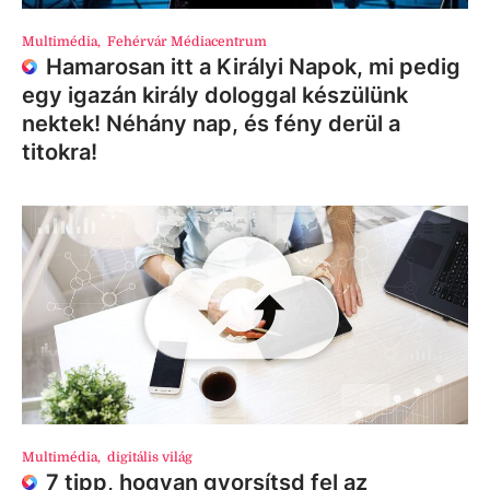
Multimédia
,
Fehérvár Médiacentrum
Hamarosan itt a Királyi Napok, mi pedig
egy igazán király dologgal készülünk
nektek! Néhány nap, és fény derül a
titokra!
Multimédia
,
digitális világ
7 tipp, hogyan gyorsítsd fel az