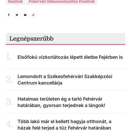
fesztivál
Fehérvári Dokumentumfilm Fesztivál
Legnépszerűbb
1
.
Elsőfokú vízkorlátozás lépett életbe Fejérben is
Lemondott a Székesfehérvári Szakképzési
2
.
Centrum kancellárja
Hatalmas területen ég a tarló Fehérvár
3
.
határában, gyorsan terjednek a lángok!
Több lakó már el kellett hagyja otthonát, a
4
.
házak felé terjed a tűz Fehérvár határában