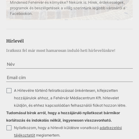
Mindened Fehérvár és környéke? Nekünk is. Hírek, érdekességek,
programok és beszélgetések a világ szerintünk legjobb városáról a
Facebookon.
Hírlevél
Iratkozz fel már most hamarosan induló heti hírlevelünkre!
✓
A Hírlevélre történő feliratkozással önkéntesen, kifejezetten
hozzájárulok ahhoz, a Fehérvár Médiacentrum Kft. hírlevelet
küldjön, és ehhez kapcsolódóan felhasználói fiókot hozzon létre.
Tudomásul bírok arról, hogy a hozzájáruló nyilatkozat bármikor
korlátozás és indokolás nélkül, ingyenesen visszavonható.
✓
Nyilatkozom, hogy a hírlevél küldésre vonatkozó
adatkezelési
tájékoztatót
megismertem.