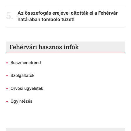
Az összefogás erejével oltották el a Fehérvár
5
.
határában tomboló tüzet!
Fehérvári hasznos infók
•
Buszmenetrend
•
Szolgáltatók
•
Orvosi ügyeletek
•
Ügyintézés