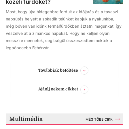
közeli fürdőket?
Most, hogy újra hidegebbre fordult az időjárás és a tavaszi
napsütés helyett a sokadik telünket kapjuk a nyakunkba,
még bőven van időnk termálfürdőkben áztatni magunkat, így
vészelve át a zimankós napokat. Hogy ne kelljen olyan
messzire mennetek, segítségül összeszedtem nektek a
legpöpecebb Fehérvár...
Továbbiak betöltése
Ajánlj nekem cikket
Multimédia
MÉG TÖBB CIKK