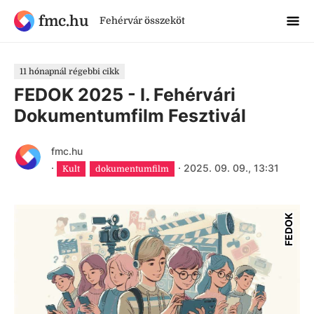
fmc.hu
Fehérvár összeköt
11 hónapnál régebbi cikk
FEDOK 2025 - I. Fehérvári
Dokumentumfilm Fesztivál
fmc.hu
·
·
2025. 09. 09., 13:31
Kult
dokumentumfilm
FEDOK