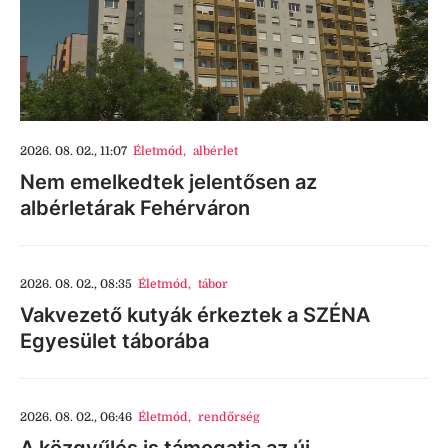
2026. 08. 02., 11:07
Életmód
,
albérlet
Nem emelkedtek jelentősen az
albérletárak Fehérváron
2026. 08. 02., 08:35
Életmód
,
tábor
Vakvezető kutyák érkeztek a SZÉNA
Egyesület táborába
2026. 08. 02., 06:46
Életmód
,
rendőrség
A közgyűlés is támogatja az új