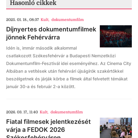
Hasonló cikkek
2025. 01. 18., 08:37
Kult
,
dokumentumfilm
Díjnyertes dokumentumfilmek
jönnek Fehérvárra
Idén is, immár második alkalommal
csatlakozott Székesfehérvár a Budapesti Nemzetközi
Dokumentumfilm-Fesztivál idei eseményéhez. Az Cinema City
Albában a vetítések után fehérvári újságírók szakértőkkel
beszélgetnek és járják körbe a filmek által felvetett témákat
január 30-a és február 2-a között.
2026. 03. 17., 11:40
Kult
,
dokumentumfilm
Fiatal filmesek jelentkezését
várja a FEDOK 2026
Székesfehérváron