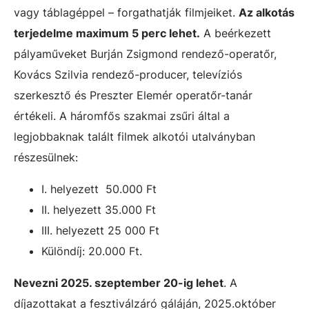
vagy táblagéppel – forgathatják filmjeiket.
Az alkotás
terjedelme maximum 5 perc lehet.
A beérkezett
pályaműveket Burján Zsigmond rendező-operatőr,
Kovács Szilvia rendező-producer, televíziós
szerkesztő és Preszter Elemér operatőr-tanár
értékeli. A háromfős szakmai zsűri által a
legjobbaknak talált filmek alkotói utalványban
részesülnek:
I. helyezett 50.000 Ft
II. helyezett 35.000 Ft
III. helyezett 25 000 Ft
Különdíj: 20.000 Ft.
Nevezni 2025. szeptember 20-ig lehet
. A
díjazottakat a fesztiválzáró gáláján, 2025.október