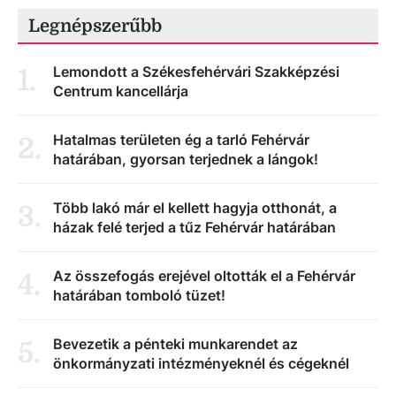
Legnépszerűbb
Lemondott a Székesfehérvári Szakképzési
1
.
Centrum kancellárja
Hatalmas területen ég a tarló Fehérvár
2
.
határában, gyorsan terjednek a lángok!
Több lakó már el kellett hagyja otthonát, a
3
.
házak felé terjed a tűz Fehérvár határában
Az összefogás erejével oltották el a Fehérvár
4
.
határában tomboló tüzet!
Bevezetik a pénteki munkarendet az
5
.
önkormányzati intézményeknél és cégeknél