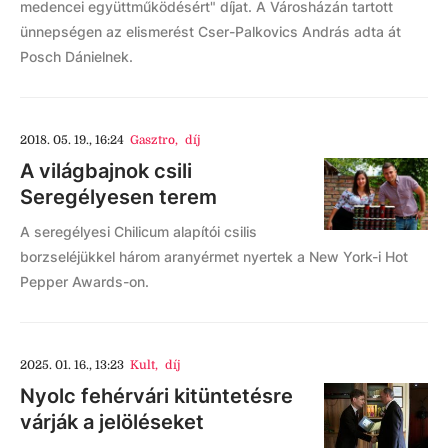
medencei együttműködésért" díjat. A Városházán tartott
ünnepségen az elismerést Cser-Palkovics András adta át
Posch Dánielnek.
2018. 05. 19., 16:24
Gasztro
,
díj
A világbajnok csili
Seregélyesen terem
A seregélyesi Chilicum alapítói csilis
borzseléjükkel három aranyérmet nyertek a New York-i Hot
Pepper Awards-on.
2025. 01. 16., 13:23
Kult
,
díj
Nyolc fehérvári kitüntetésre
várják a jelöléseket