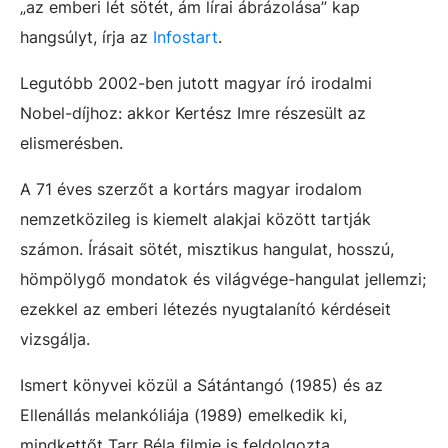
„az emberi lét sötét, ám lírai ábrázolása” kap
hangsúlyt, írja az
Infostart
.
Legutóbb 2002-ben jutott magyar író irodalmi
Nobel-díjhoz: akkor Kertész Imre részesült az
elismerésben.
A 71 éves szerzőt a kortárs magyar irodalom
nemzetközileg is kiemelt alakjai között tartják
számon. Írásait sötét, misztikus hangulat, hosszú,
hömpölygő mondatok és világvége-hangulat jellemzi;
ezekkel az emberi létezés nyugtalanító kérdéseit
vizsgálja.
Ismert könyvei közül a Sátántangó (1985) és az
Ellenállás melankóliája (1989) emelkedik ki,
mindkettőt Tarr Béla filmje is feldolgozta.