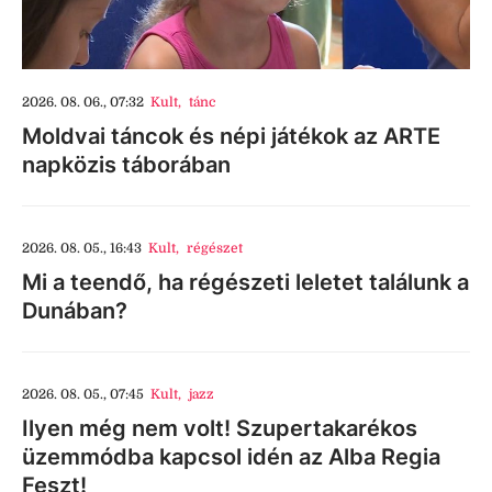
2026. 08. 06., 07:32
Kult
,
tánc
Moldvai táncok és népi játékok az ARTE
napközis táborában
2026. 08. 05., 16:43
Kult
,
régészet
Mi a teendő, ha régészeti leletet találunk a
Dunában?
2026. 08. 05., 07:45
Kult
,
jazz
Ilyen még nem volt! Szupertakarékos
üzemmódba kapcsol idén az Alba Regia
Feszt!