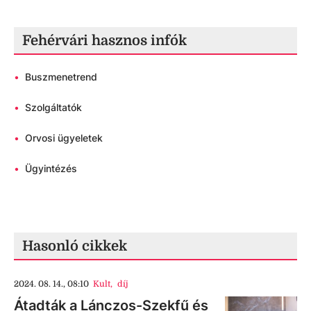
Fehérvári hasznos infók
•
Buszmenetrend
•
Szolgáltatók
•
Orvosi ügyeletek
•
Ügyintézés
Hasonló cikkek
2024. 08. 14., 08:10
Kult
,
díj
Átadták a Lánczos-Szekfű és