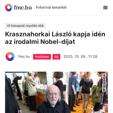
fmc.hu
Fehérvár összeköt
10 hónapnál régebbi cikk
Krasznahorkai László kapja idén
az irodalmi Nobel-díjat
fmc.hu
·
·
2025. 10. 09., 11:28
Irodalom
díj
Wikipedia