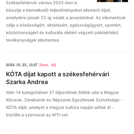
Székesfehérvár városa 2025-ben is
kiosztja a kiemelkedő teljesítményeket elismerő díjait,
amelyekre január 22-ig várják a javaslatokat. Az elismerések
célja a közösségért, oktatásért, egészségügyért, sportért,
közbiztonságért és kulturális életért végzett példaértékű
tevékenységek elismerése.
2022. 01. 23., 13:27
Zene
,
díj
KÓTA díjat kapott a székesfehérvári
Szarka Andrea
Idén 14 kategóriában 37 díjazottnak ítélték oda a Magyar
Kórusok, Zenekarok és Népzenei Együttesek Szövetsége -
KÓTA díját, amelyet a magyar kultúra napján adtak át -
közölte a szervezet az MTI-vel.