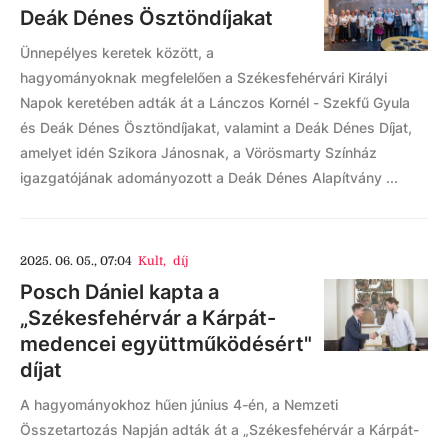
Deák Dénes Ösztöndíjakat
Ünnepélyes keretek között, a
hagyományoknak megfelelően a Székesfehérvári Királyi
Napok keretében adták át a Lánczos Kornél - Szekfű Gyula
és Deák Dénes Ösztöndíjakat, valamint a Deák Dénes Díjat,
amelyet idén Szikora Jánosnak, a Vörösmarty Színház
igazgatójának adományozott a Deák Dénes Alapítvány ...
2025. 06. 05., 07:04
Kult
,
díj
Posch Dániel kapta a
„Székesfehérvár a Kárpát-
medencei együttműködésért"
díjat
A hagyományokhoz hűen június 4-én, a Nemzeti
Összetartozás Napján adták át a „Székesfehérvár a Kárpát-