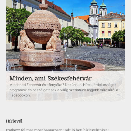
Minden, ami Székesfehérvár
Mindened Fehérvár és környéke? Nekünk is. Hírek, érdekességek,
programok és beszélgetések a világ szerintünk legjobb városáról a
Facebookon.
Hírlevél
Iratkozz fel már most hamarosan induló heti hírlevelünkre!