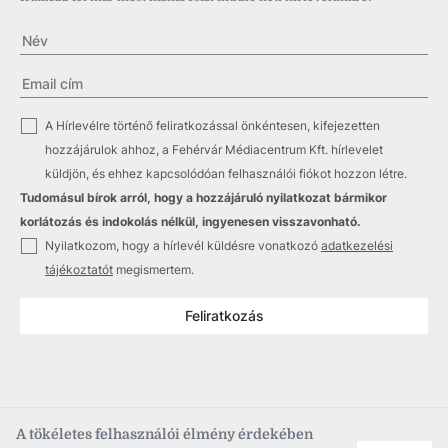
✓
A Hírlevélre történő feliratkozással önkéntesen, kifejezetten
hozzájárulok ahhoz, a Fehérvár Médiacentrum Kft. hírlevelet
küldjön, és ehhez kapcsolódóan felhasználói fiókot hozzon létre.
Tudomásul bírok arról, hogy a hozzájáruló nyilatkozat bármikor
korlátozás és indokolás nélkül, ingyenesen visszavonható.
✓
Nyilatkozom, hogy a hírlevél küldésre vonatkozó
adatkezelési
tájékoztatót
megismertem.
Feliratkozás
A tökéletes felhasználói élmény érdekében