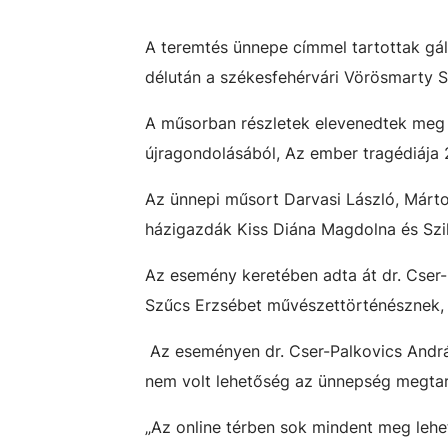
A teremtés ünnepe címmel tartottak gá
délután a székesfehérvári Vörösmarty 
A műsorban részletek elevenedtek meg 
újragondolásából, Az ember tragédiája 
Az ünnepi műsort Darvasi László, Márto
házigazdák Kiss Diána Magdolna és Szi
Az esemény keretében adta át dr. Cser-
Szűcs Erzsébet művészettörténésznek,
Az eseményen dr. Cser-Palkovics Andrá
nem volt lehetőség az ünnepség megtart
„Az online térben sok mindent meg lehet