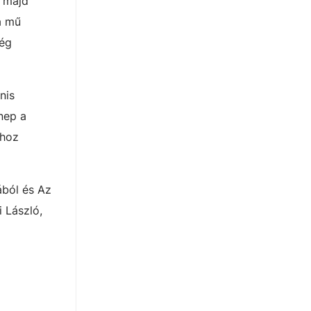
, majd
a mű
ség
nis
nep a
ihoz
ából és Az
 László,