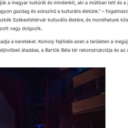
ük a magyar kultúrát és mindenkit, aki a múltban tett és a 
agyon gazdag és sokszínű a kulturális életünk.” – fogalmazo
üszkék Székesfehérvár kulturális életére, és mondhatunk kö
zott vagy dolgozik.
dja a kereteket. Komoly fejlődés ezen a területen a megúj
jövőbeli átadása, a Bartók Béla tér rekonstrukciója és az 