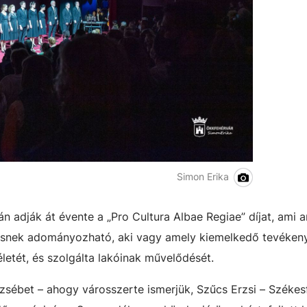
Simon Erika
adják át évente a „Pro Cultura Albae Regiae” díjat, ami 
snek adományozható, aki vagy amely kiemelkedő tevéken
életét, és szolgálta lakóinak művelődését.
zsébet – ahogy városszerte ismerjük, Szűcs Erzsi – Székes