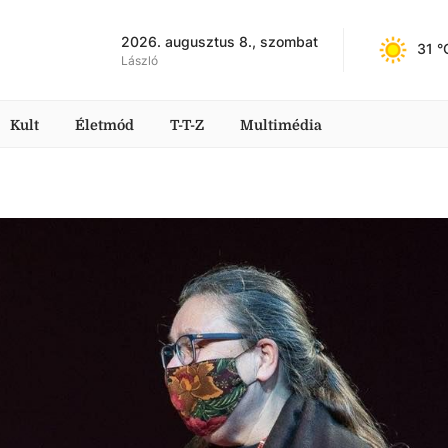
2026. augusztus 8., szombat
31
 °
László
Kult
Életmód
T-T-Z
Multimédia