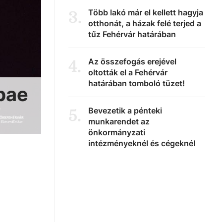
Több lakó már el kellett hagyja
3
.
otthonát, a házak felé terjed a
tűz Fehérvár határában
Az összefogás erejével
4
.
oltották el a Fehérvár
határában tomboló tüzet!
bae
Bevezetik a pénteki
5
.
munkarendet az
önkormányzati
intézményeknél és cégeknél