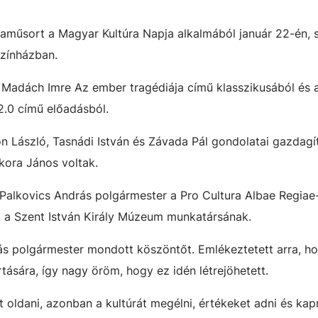
laműsort a Magyar Kultúra Napja alkalmából január 22-én,
Színházban.
Madách Imre Az ember tragédiája című klasszikusából és 
2.0 című előadásból.
n László, Tasnádi István és Závada Pál gondolatai gazdagít
kora János voltak.
Palkovics András polgármester a Pro Cultura Albae Regiae-
 a Szent István Király Múzeum munkatársának.
s polgármester mondott köszöntőt. Emlékeztetett arra, ho
ására, így nagy öröm, hogy ez idén létrejöhetett.
 oldani, azonban a kultúrát megélni, értékeket adni és kap