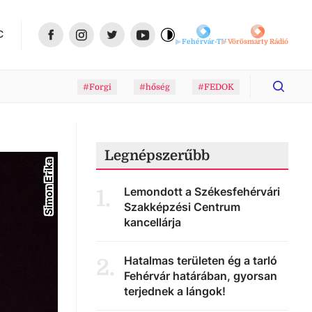
C
Fehérvár-TV
Vörösmarty Rádió
#Forgi
#hőség
#FEDOK
Legnépszerűbb
Simon Erika
Lemondott a Székesfehérvári
1
.
Szakképzési Centrum
kancellárja
Hatalmas területen ég a tarló
2
.
Fehérvár határában, gyorsan
terjednek a lángok!