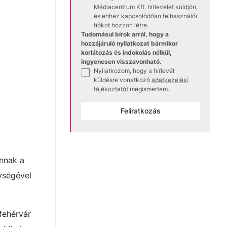
Médiacentrum Kft. hírlevelet küldjön,
és ehhez kapcsolódóan felhasználói
fiókot hozzon létre.
Tudomásul bírok arról, hogy a
hozzájáruló nyilatkozat bármikor
korlátozás és indokolás nélkül,
ingyenesen visszavonható.
Nyilatkozom, hogy a hírlevél
✓
küldésre vonatkozó
adatkezelési
tájékoztatót
megismertem.
Feliratkozás
annak a
ységével
fehérvár