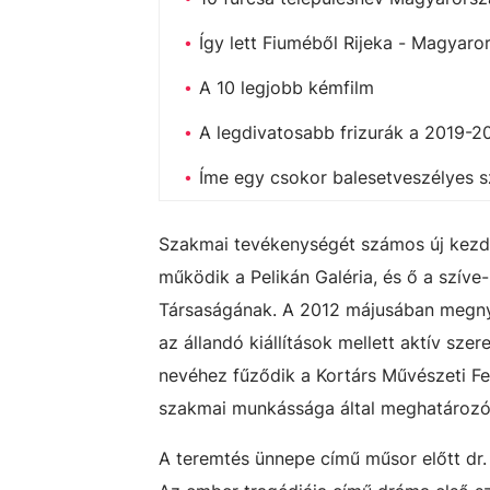
Így lett Fiuméből Rijeka - Magyaro
A 10 legjobb kémfilm
A legdivatosabb frizurák a 2019-2
Íme egy csokor balesetveszélyes s
Szakmai tevékenységét számos új kezdem
működik a Pelikán Galéria, és ő a szív
Társaságának. A 2012 májusában megn
az állandó kiállítások mellett aktív sz
nevéhez fűződik a Kortárs Művészeti Fe
szakmai munkássága által meghatározó s
A teremtés ünnepe című műsor előtt dr.