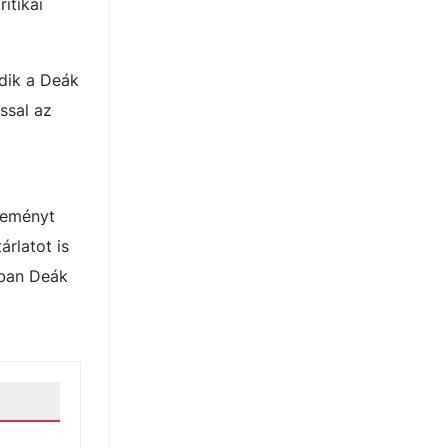
itikai
dik a Deák
ssal az
teményt
árlatot is
-ban Deák