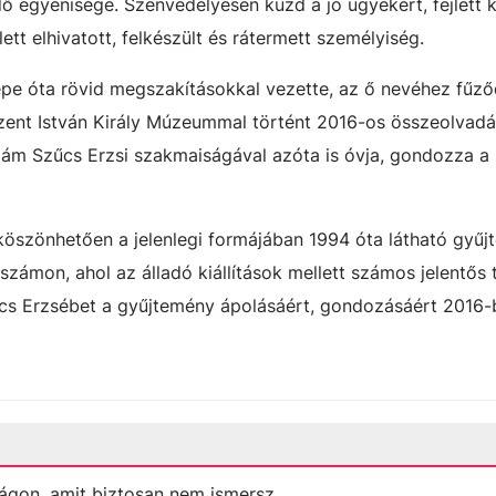
ő egyénisége. Szenvedélyesen küzd a jó ügyekért, fejlett kr
lett elhivatott, felkészült és rátermett személyiség.
epe óta rövid megszakításokkal vezette, az ő nevéhez fűző
zent István Király Múzeummal történt 2016-os összeolvadá
ám Szűcs Erzsi szakmaiságával azóta is óvja, gondozza a
szönhetően a jelenlegi formájában 1994 óta látható gyűj
számon, ahol az álladó kiállítások mellett számos jelentős t
űcs Erzsébet a gyűjtemény ápolásáért, gondozásáért 2016
ágon, amit biztosan nem ismersz