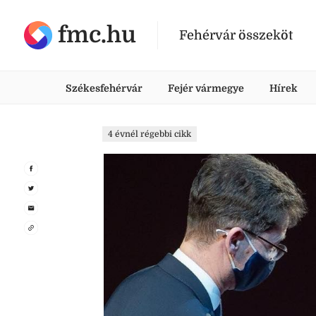
fmc.hu
Fehérvár összeköt
Székesfehérvár
Fejér vármegye
Hírek
4 évnél régebbi cikk