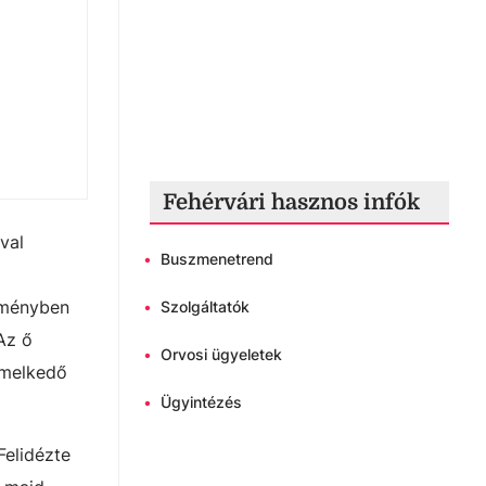
Fehérvári hasznos infók
val
•
Buszmenetrend
eményben
•
Szolgáltatók
Az ő
•
Orvosi ügyeletek
emelkedő
•
Ügyintézés
Felidézte