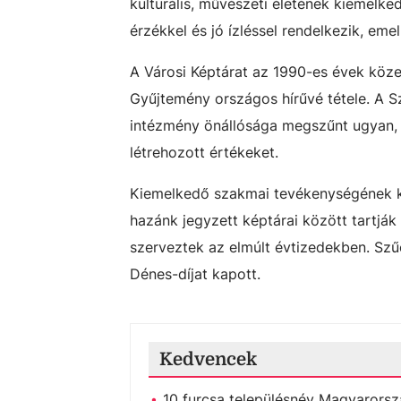
kulturális, művészeti életének kiemelked
érzékkel és jó ízléssel rendelkezik, emel
A Városi Képtárat az 1990-es évek köz
Gyűjtemény országos hírűvé tétele. A S
intézmény önállósága megszűnt ugyan, 
létrehozott értékeket.
Kiemelkedő szakmai tevékenységének kö
hazánk jegyzett képtárai között tartják 
szerveztek az elmúlt évtizedekben. Sz
Dénes-díjat kapott.
Kedvencek
10 furcsa településnév Magyarorsz