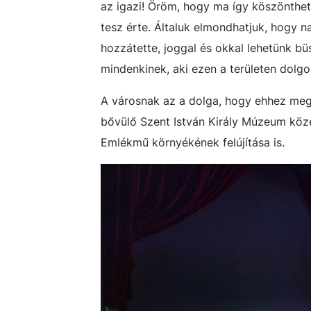
az igazi! Öröm, hogy ma így köszönthetj
tesz érte. Általuk elmondhatjuk, hogy n
hozzátette, joggal és okkal lehetünk b
mindenkinek, aki ezen a területen dolgo
A városnak az a dolga, hogy ehhez mega
bővülő Szent István Király Múzeum közel
Emlékmű környékének felújítása is.