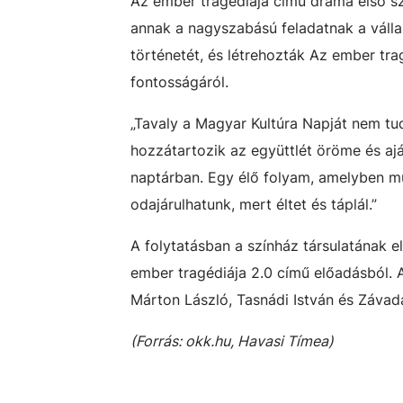
Az ember tragédiája című dráma első szé
annak a nagyszabású feladatnak a válla
történetét, és létrehozták Az ember tr
fontosságáról.
„Tavaly a Magyar Kultúra Napját nem t
hozzátartozik az együttlét öröme és aj
naptárban. Egy élő folyam, amelyben múl
odajárulhatunk, mert éltet és táplál.”
A folytatásban a színház társulatának 
ember tragédiája 2.0 című előadásból. A
Márton László, Tasnádi István és Závad
(Forrás: okk.hu, Havasi Tímea)