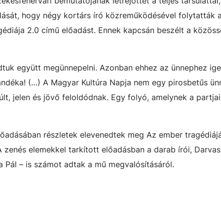
kesfehérvári bemutatójának létrejöttét a teljes társulattal
lását, hogy négy kortárs író közreműködésével folytatták 
agédiája 2.0 című előadást. Ennek kapcsán beszélt a közös
udtuk együtt megünnepelni. Azonban ehhez az ünnephez ige
ándéka! (…) A Magyar Kultúra Napja nem egy pirosbetűs ün
t, jelen és jövő feloldódnak. Egy folyó, amelynek a partja
előadásában részletek elevenedtek meg Az ember tragédiáj
 zenés elemekkel tarkított előadásban a darab írói, Darvasi
a Pál – is számot adtak a mű megvalósításáról.