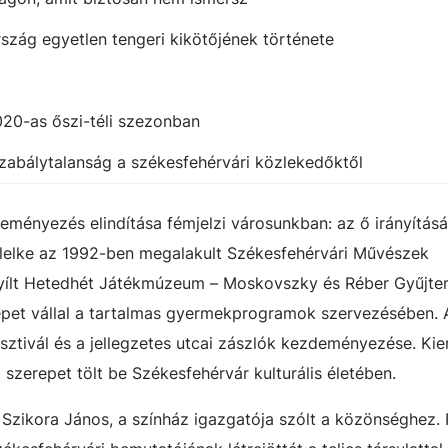
rszág egyetlen tengeri kikötőjének története
020-as őszi-téli szezonban
zabálytalanság a székesfehérvári közlekedőktől
ényezés elindítása fémjelzi városunkban: az ő irányításá
e-lelke az 1992-ben megalakult Székesfehérvári Művészek
yílt Hetedhét Játékmúzeum – Moskovszky és Réber Gyűjt
erepet vállal a tartalmas gyermekprogramok szervezésében. 
sztivál és a jellegzetes utcai zászlók kezdeményezése. Ki
zerepet tölt be Székesfehérvár kulturális életében.
 Szikora János, a színház igazgatója szólt a közönséghez. 