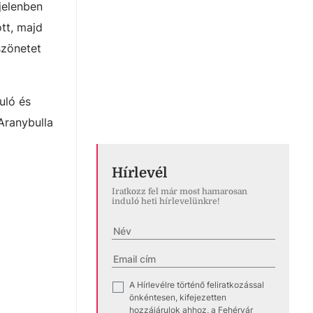
jelenben
tt, majd
szönetet
uló és
Aranybulla
Hírlevél
Iratkozz fel már most hamarosan
induló heti hírlevelünkre!
A Hírlevélre történő feliratkozással
✓
önkéntesen, kifejezetten
hozzájárulok ahhoz, a Fehérvár