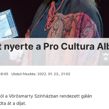
 nyerte a Pro Cultura Al
 18:05
Utolsó frissítés: 2022. 01. 23., 21:02
ból a Vörösmarty Színházban rendezett gálán
a át a díjat.