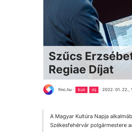
Szűcs Erzsébet
Regiae Díjat
fmc.hu
·
·
2022. 01. 22.,
Kult
díj
A Magyar Kultúra Napja alkalmá
Székesfehérvár polgármestere adt