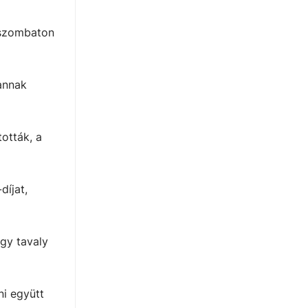
 szombaton
annak
ották, a
díjat,
gy tavaly
ni együtt