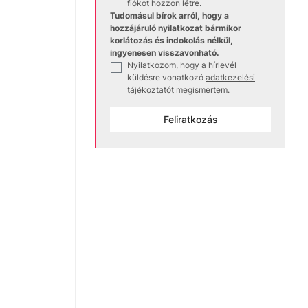
fiókot hozzon létre.
Tudomásul bírok arról, hogy a
hozzájáruló nyilatkozat bármikor
korlátozás és indokolás nélkül,
ingyenesen visszavonható.
Nyilatkozom, hogy a hírlevél
✓
küldésre vonatkozó
adatkezelési
tájékoztatót
megismertem.
Feliratkozás