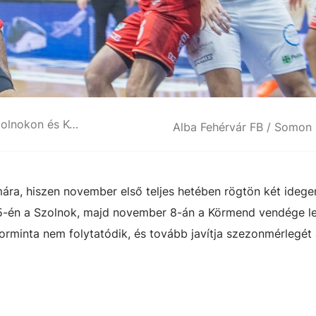
Két idegenbeli mérkőzés következik Szolnokon és Körmenden
Alba Fehérvár FB / Somon 
mára, hiszen november első teljes hetében rögtön két idege
r 5-én a Szolnok, majd november 8-án a Körmend vendége le
sorminta nem folytatódik, és tovább javítja szezonmérlegét 