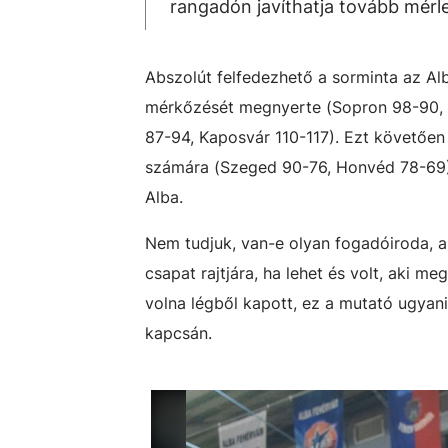
rangadón javíthatja tovább mérle
Abszolút felfedezhető a sorminta az Al
mérkőzését megnyerte (Sopron 98-90, 
87-94, Kaposvár 110-117). Ezt követően
számára (Szeged 90-76, Honvéd 78-69),
Alba.
Nem tudjuk, van-e olyan fogadóiroda, a
csapat rajtjára, ha lehet és volt, aki me
volna légből kapott, ez a mutató ugyani
kapcsán.