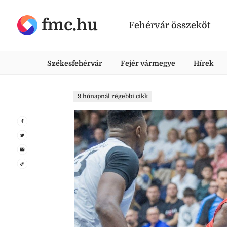
fmc.hu
Fehérvár összeköt
Székesfehérvár
Fejér vármegye
Hírek
9 hónapnál régebbi cikk