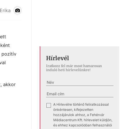
Erika
ett
bként
 pozitív
Hírlevél
val
Iratkozz fel már most hamarosan
induló heti hírlevelünkre!
, akkor
A Hírlevélre történő feliratkozással
✓
önkéntesen, kifejezetten
hozzájárulok ahhoz, a Fehérvár
Médiacentrum Kft. hírlevelet küldjön,
és ehhez kapcsolódóan felhasználói