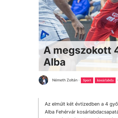
A megszokott 4
Alba
Németh Zoltán
·
·
Sport
kosárlabda
Az elmúlt két évtizedben a 4 győ
Alba Fehérvár kosárlabdacsapatá