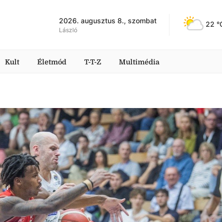
2026. augusztus 8., szombat
22
 °
László
Kult
Életmód
T-T-Z
Multimédia