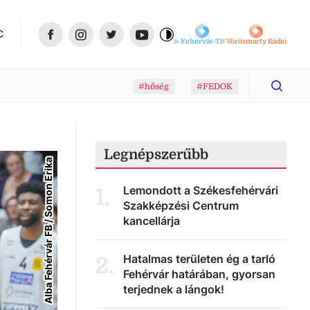
C
Fehérvár-TV
Vörösmarty Rádió
#hőség
#FEDOK
Legnépszerűbb
Alba Fehérvár FB / Somon Erika
Lemondott a Székesfehérvári
1
.
Szakképzési Centrum
kancellárja
Hatalmas területen ég a tarló
2
.
Fehérvár határában, gyorsan
terjednek a lángok!