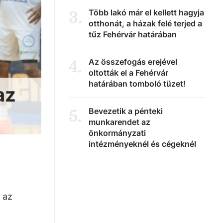
Több lakó már el kellett hagyja
3
.
otthonát, a házak felé terjed a
tűz Fehérvár határában
Az összefogás erejével
4
.
oltották el a Fehérvár
határában tomboló tüzet!
az
Bevezetik a pénteki
5
.
munkarendet az
önkormányzati
intézményeknél és cégeknél
 az