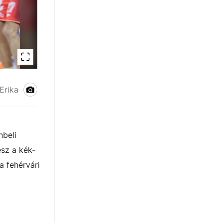
Erika
nbeli
sz a kék-
a fehérvári