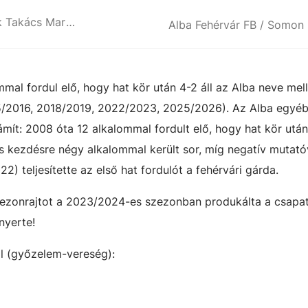
A Honvéd elleni mérkőzés legjobbjának Takács Martin bizonyult
Alba Fehérvár FB / Somon 
al fordul elő, hogy hat kör után 4-2 áll az Alba neve mell
5/2016, 2018/2019, 2022/2023, 2025/2026). Az Alba egyé
mít: 2008 óta 12 alkalommal fordult elő, hogy hat kör után
as kezdésre négy alkalommal került sor, míg negatív mutató
) teljesítette az első hat fordulót a fehérvári gárda.
zezonrajtot a 2023/2024-es szezonban produkálta a csapat
nyerte!
nál (győzelem-vereség):