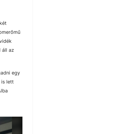
két
Atomerőmű
vidék
áll az
gadni egy
is lett
Alba