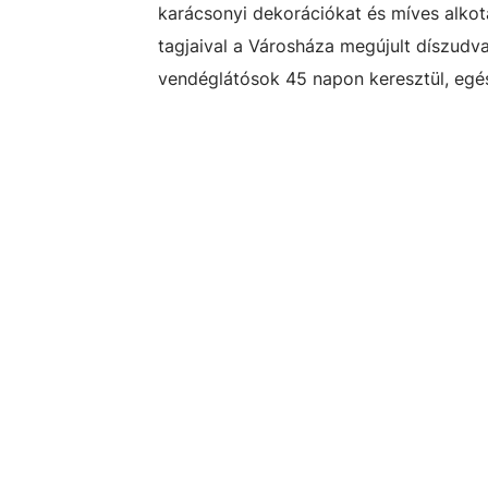
karácsonyi dekorációkat és míves alko
tagjaival a Városháza megújult díszudv
vendéglátósok 45 napon keresztül, egés