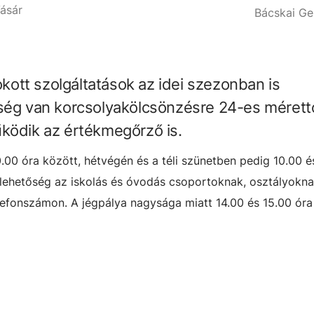
Vásár
Bácskai Ge
ott szolgáltatások az idei szezonban is
őség van korcsolyakölcsönzésre 24-es mérett
ködik az értékmegőrző is.
0.00 óra között, hétvégén és a téli szünetben pedig 10.00 
z lehetőség az iskolás és óvodás csoportoknak, osztályokna
efonszámon. A jégpálya nagysága miatt 14.00 és 15.00 óra