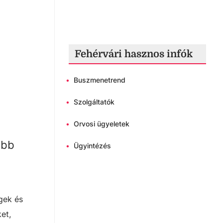
Fehérvári hasznos infók
•
Buszmenetrend
•
Szolgáltatók
•
Orvosi ügyeletek
öbb
•
Ügyintézés
gek és
et,