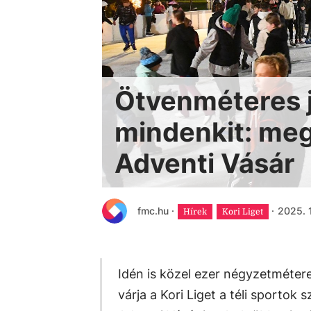
Ötvenméteres j
mindenkit: megn
Adventi Vásár
fmc.hu
·
·
2025. 1
Hírek
Kori Liget
Idén is közel ezer négyzetmétere
várja a Kori Liget a téli sportok