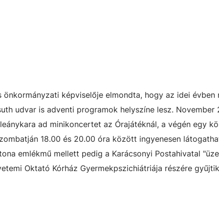
os önkormányzati képviselője elmondta, hogy az idei évben
suth udvar is adventi programok helyszíne lesz. November 
eánykara ad minikoncertet az Órajátéknál, a végén egy k
zombatján 18.00 és 20.00 óra között ingyenesen látogatha
ona emlékmű mellett pedig a Karácsonyi Postahivatal "üze
etemi Oktató Kórház Gyermekpszichiátriája részére gyűjti