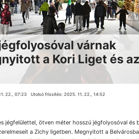
égfolyosóval várnak
yitott a Kori Liget és a
1. 22., 07:23
Utolsó frissítés: 2025. 11. 22., 14:52
s jégfelülettel, ötven méter hosszú jégfolyosóval és 
 szerelmeseit a Zichy ligetben. Megnyitott a Belvárosb