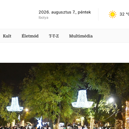
2026. augusztus 7., péntek
32
 °
Ibolya
Kult
Életmód
T-T-Z
Multimédia