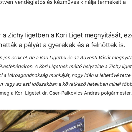
 ötven vendéglátós és kézműves kínálja termékeit a
a Zichy ligetben a Kori Liget megnyitását, ez
tták a pályát a gyerekek és a felnőttek is.
 jön csak el, de a Kori Ligettel és az Adventi Vásár megnyit
sfehérváron. A Kori Ligetnek méltó helyszíne a Zichy lige
 a Városgondnokság munkáját, hogy idén is lehetővé tette 
án vagy az esti időszakban a következő hetekben minél több
 meg a Kori Ligetet dr. Cser-Palkovics András polgármester.