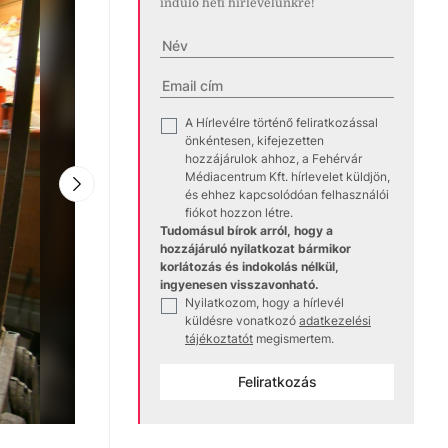
induló heti hírlevelünkre!
A Hírlevélre történő feliratkozással
✓
önkéntesen, kifejezetten
hozzájárulok ahhoz, a Fehérvár
Médiacentrum Kft. hírlevelet küldjön,
és ehhez kapcsolódóan felhasználói
fiókot hozzon létre.
Tudomásul bírok arról, hogy a
hozzájáruló nyilatkozat bármikor
korlátozás és indokolás nélkül,
ingyenesen visszavonható.
Nyilatkozom, hogy a hírlevél
✓
küldésre vonatkozó
adatkezelési
tájékoztatót
megismertem.
Feliratkozás