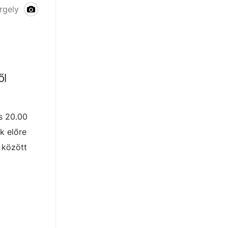
Megnyitott a Kori Liget és az Adventi Vásár
rgely
ől
és 20.00
k előre
 között