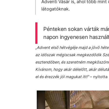
Adventi Vásár is, ahol több mint
látogatóknak.
Pénteken sokan várták már 
napon ingyenesen használha
„Advent első hétvégéje majd a jövő héten
az időszak mégiscsak megkezdődik Széke
esztendőben, és szeretném megköszönni
Kívánom, hogy akár délelőtt, akár délut
el és érezzék jól magukat itt!"
– nyitotta