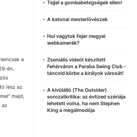
Tejjel a gombabetegségek ellen!
A katonai mesterlövészek
Hol vagytok Fejér megyei
webkamerák?
 nemcsak a
Zseniális videót készített
Fehérváron a Paraba Swing Club -
29-én,
táncold körbe a királyok városát!
özös
tó lesz az
A kívülálló (The Outsider)
mel" majd,
sorozatkritika: az évtized szériája
lehetett volna, ha nem Stephen
k az
King a megálmodója