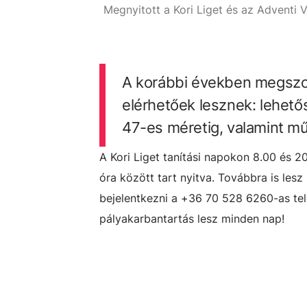
Megnyitott a Kori Liget és az Adventi 
ácskai Gergely
A korábbi években megszok
elérhetőek lesznek: lehet
47-es méretig, valamint mű
A Kori Liget tanítási napokon 8.00 és 2
óra között tart nyitva. Továbbra is les
bejelentkezni a +36 70 528 6260-as tel
pályakarbantartás lesz minden nap!