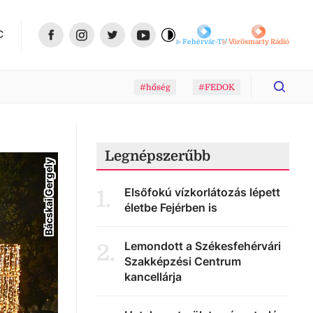
C
Fehérvár-TV
Vörösmarty Rádió
#hőség
#FEDOK
Legnépszerűbb
Bácskai Gergely
Elsőfokú vízkorlátozás lépett
1
.
életbe Fejérben is
Lemondott a Székesfehérvári
2
.
Szakképzési Centrum
kancellárja