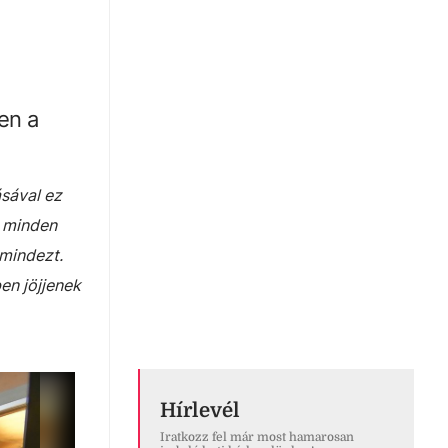
en a
ásával ez
t minden
mindezt.
en jöjjenek
Hírlevél
Iratkozz fel már most hamarosan