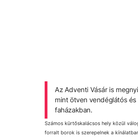
Az Adventi Vásár is megnyi
mint ötven vendéglátós és 
faházakban.
Számos kürtőskalácsos hely közül váloga
forralt borok is szerepelnek a kínálat