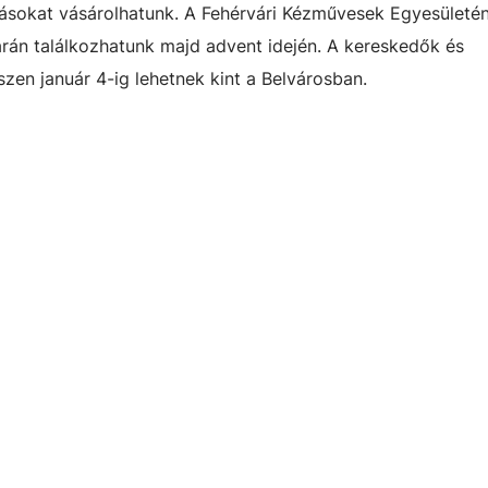
tásokat vásárolhatunk. A Fehérvári Kézművesek Egyesületé
arán találkozhatunk majd advent idején. A kereskedők és
zen január 4-ig lehetnek kint a Belvárosban.