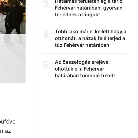
Hatalmas területen ég a tarló
3
.
Fehérvár határában, gyorsan
terjednek a lángok!
Több lakó már el kellett hagyja
4
.
otthonát, a házak felé terjed a
tűz Fehérvár határában
z
Az összefogás erejével
5
.
oltották el a Fehérvár
határában tomboló tüzet!
büfével
an az