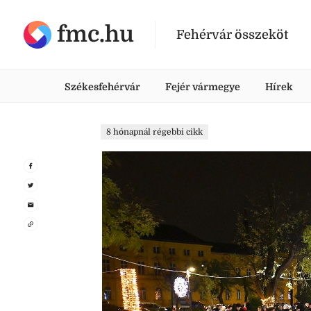
fmc.hu
Fehérvár összeköt
Székesfehérvár
Fejér vármegye
Hírek
8 hónapnál régebbi cikk