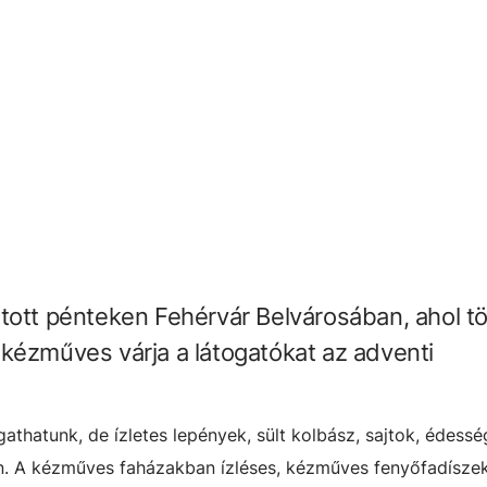
tott pénteken Fehérvár Belvárosában, ahol t
kézműves várja a látogatókat az adventi
thatunk, de ízletes lepények, sült kolbász, sajtok, édessé
ban. A kézműves faházakban ízléses, kézműves fenyőfadíszek