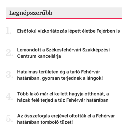
Legnépszerűbb
1
.
Elsőfokú vízkorlátozás lépett életbe Fejérben is
Lemondott a Székesfehérvári Szakképzési
2
.
Centrum kancellárja
Hatalmas területen ég a tarló Fehérvár
3
.
határában, gyorsan terjednek a lángok!
Több lakó már el kellett hagyja otthonát, a
4
.
házak felé terjed a tűz Fehérvár határában
Az összefogás erejével oltották el a Fehérvár
5
.
határában tomboló tüzet!