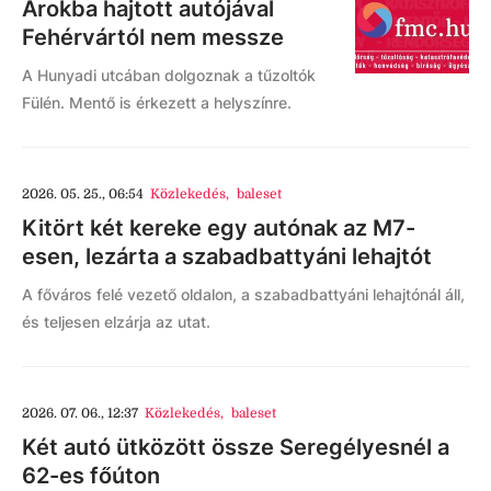
Árokba hajtott autójával
Fehérvártól nem messze
A Hunyadi utcában dolgoznak a tűzoltók
Fülén. Mentő is érkezett a helyszínre.
2026. 05. 25., 06:54
Közlekedés
,
baleset
Kitört két kereke egy autónak az M7-
esen, lezárta a szabadbattyáni lehajtót
A főváros felé vezető oldalon, a szabadbattyáni lehajtónál áll,
és teljesen elzárja az utat.
2026. 07. 06., 12:37
Közlekedés
,
baleset
Két autó ütközött össze Seregélyesnél a
62-es főúton