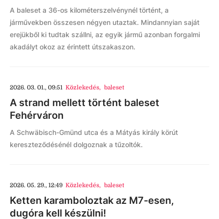
A baleset a 36-os kilométerszelvénynél történt, a
járművekben összesen négyen utaztak. Mindannyian saját
erejükből ki tudtak szállni, az egyik jármű azonban forgalmi
akadályt okoz az érintett útszakaszon.
2026. 03. 01., 09:51
Közlekedés
,
baleset
A strand mellett történt baleset
Fehérváron
A Schwäbisch-Gmünd utca és a Mátyás király körút
kereszteződésénél dolgoznak a tűzoltók.
2026. 05. 29., 12:49
Közlekedés
,
baleset
Ketten karamboloztak az M7-esen,
dugóra kell készülni!