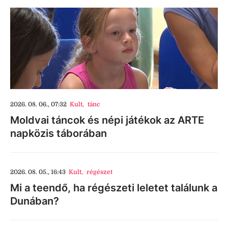
2026. 08. 06., 07:32
Kult
,
tánc
Moldvai táncok és népi játékok az ARTE
napközis táborában
2026. 08. 05., 16:43
Kult
,
régészet
Mi a teendő, ha régészeti leletet találunk a
Dunában?