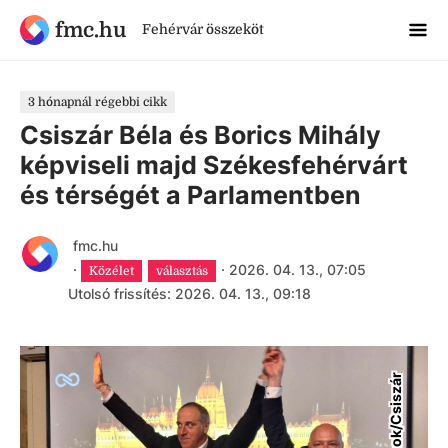
fmc.hu
Fehérvár összeköt
3 hónapnál régebbi cikk
Csiszár Béla és Borics Mihály
képviseli majd Székesfehérvárt
és térségét a Parlamentben
fmc.hu
·
·
2026. 04. 13., 07:05
Közélet
választás
Utolsó frissítés: 2026. 04. 13., 09:18
F
a
c
e
b
o
o
k
/
C
s
i
s
z
á
r
B
é
l