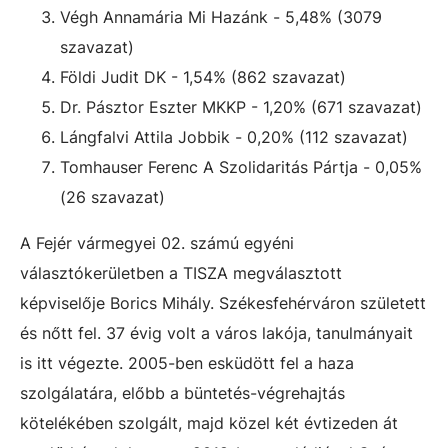
Végh Annamária Mi Hazánk - 5,48% (3079
szavazat)
Földi Judit DK - 1,54% (862 szavazat)
Dr. Pásztor Eszter MKKP - 1,20% (671 szavazat)
Lángfalvi Attila Jobbik - 0,20% (112 szavazat)
Tomhauser Ferenc A Szolidaritás Pártja - 0,05%
(26 szavazat)
A Fejér vármegyei 02. számú egyéni
választókerületben a TISZA megválasztott
képviselője Borics Mihály. Székesfehérváron született
és nőtt fel. 37 évig volt a város lakója, tanulmányait
is itt végezte. 2005-ben esküdött fel a haza
szolgálatára, előbb a büntetés-végrehajtás
kötelékében szolgált, majd közel két évtizeden át