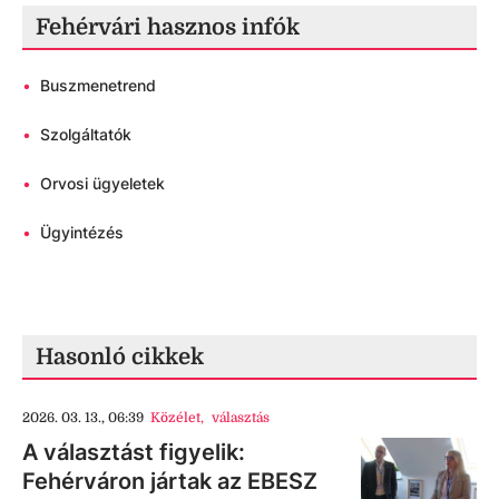
Fehérvári hasznos infók
•
Buszmenetrend
•
Szolgáltatók
•
Orvosi ügyeletek
•
Ügyintézés
Hasonló cikkek
2026. 03. 13., 06:39
Közélet
,
választás
A választást figyelik:
Fehérváron jártak az EBESZ