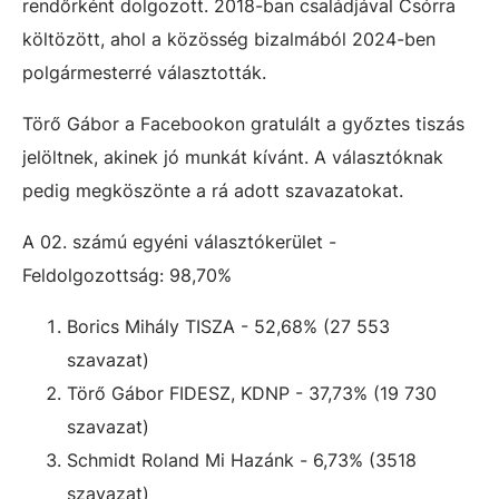
rendőrként dolgozott. 2018-ban családjával Csórra
költözött, ahol a közösség bizalmából 2024-ben
polgármesterré választották.
Törő Gábor a Facebookon gratulált a győztes tiszás
jelöltnek, akinek jó munkát kívánt. A választóknak
pedig megköszönte a rá adott szavazatokat.
A 02. számú egyéni választókerület -
Feldolgozottság: 98,70%
Borics Mihály TISZA - 52,68% (27 553
szavazat)
Törő Gábor FIDESZ, KDNP - 37,73% (19 730
szavazat)
Schmidt Roland Mi Hazánk - 6,73% (3518
szavazat)