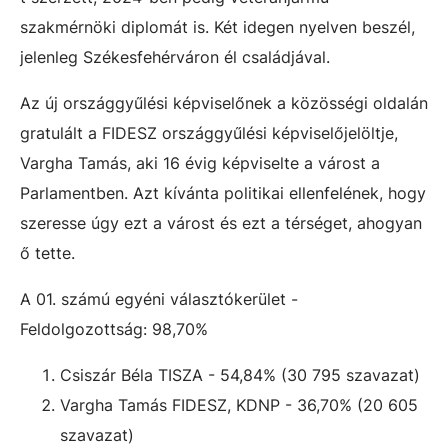
szakmérnöki diplomát is. Két idegen nyelven beszél,
jelenleg Székesfehérváron él családjával.
Az új országgyűlési képviselőnek a közösségi oldalán
gratulált a FIDESZ országgyűlési képviselőjelöltje,
Vargha Tamás, aki 16 évig képviselte a várost a
Parlamentben. Azt kívánta politikai ellenfelének, hogy
szeresse úgy ezt a várost és ezt a térséget, ahogyan
ő tette.
A 01. számú egyéni választókerület -
Feldolgozottság: 98,70%
Csiszár Béla TISZA - 54,84% (30 795 szavazat)
Vargha Tamás FIDESZ, KDNP - 36,70% (20 605
szavazat)