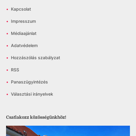
•
Kapcsolat
•
Impresszum
•
Médiaajánlat
•
Adatvédelem
•
Hozzászólás szabályzat
•
RSS
•
Panaszügyintézés
•
Választási irányelvek
Csatlakozz közösségünkhöz!