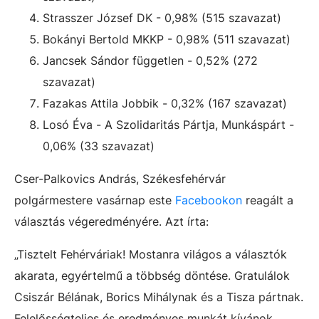
Strasszer József DK - 0,98% (515 szavazat)
Bokányi Bertold MKKP - 0,98% (511 szavazat)
Jancsek Sándor független - 0,52% (272
szavazat)
Fazakas Attila Jobbik - 0,32% (167 szavazat)
Losó Éva - A Szolidaritás Pártja, Munkáspárt -
0,06% (33 szavazat)
Cser-Palkovics András, Székesfehérvár
polgármestere vasárnap este
Facebookon
reagált a
választás végeredményére. Azt írta:
„Tisztelt Fehérváriak! Mostanra világos a választók
akarata, egyértelmű a többség döntése. Gratulálok
Csiszár Bélának, Borics Mihálynak és a Tisza pártnak.
Felelősségteljes és eredményes munkát kívánok