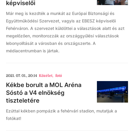
képviselői
Már meg is kezdték a munkát az Európai Biztonsági és
Együttműködési Szervezet, vagyis az EBESZ képviselői
Fehérváron. A szervezet küldöttei a választások alatt és azt
megelőzően, monitorozzák az országgyűlési választások
lebonyolítását a városban és országszerte. A
médiacentrumban is jártak.
2021. 07. 01., 20:14
Közélet
,
fotó
Kékbe borult a MOL Aréna
Sóstó a V4 elnökség
tiszteletére
Ezúttal kékben pompázik a fehérvári stadion, mutatjuk a
fotókat!