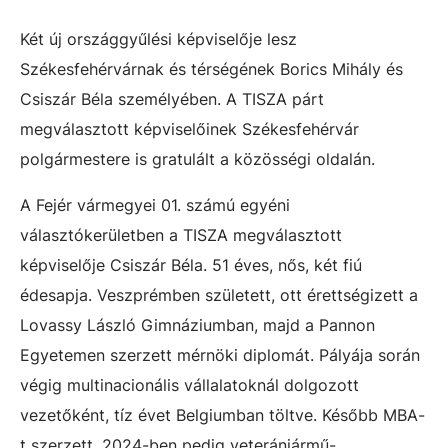
Két új országgyűlési képviselője lesz
Székesfehérvárnak és térségének Borics Mihály és
Csiszár Béla személyében. A TISZA párt
megválasztott képviselőinek Székesfehérvár
polgármestere is gratulált a közösségi oldalán.
A Fejér vármegyei 01. számú egyéni
választókerületben a TISZA megválasztott
képviselője Csiszár Béla. 51 éves, nős, két fiú
édesapja. Veszprémben született, ott érettségizett a
Lovassy László Gimnáziumban, majd a Pannon
Egyetemen szerzett mérnöki diplomát. Pályája során
végig multinacionális vállalatoknál dolgozott
vezetőként, tíz évet Belgiumban töltve. Később MBA-
t szerzett, 2024-ben pedig veteránjármű-