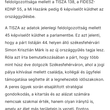
feldolgozottsága mellett a TISZA 138, a FIDESZ-
KDNP 55, a Mi Hazánk pedig 6 képviselőt küldhet az
országgyűlésbe.
A TISZA az adatok jelenlegi feldolgozottság mellett
45 képviselőt küldhet a parlamentbe. Ez azt jelenti,
hogy a párt listáján 44. helyen álló székesfehérvári
Simon Krisztián Márk is az új országgyűlés tagja lesz.
Róla azt írta bemutatkozásában a párt, hogy
több
mint húsz éve dolgozik Székesfehérváron, ahol a jogi
pálya kihívásai mellett családja, kollégái és ügyfelei
támogatása segítette át a legnehezebb időszakokon.
A peres ügyek során elsajátított stratégiai
gondolkodás, a kitartás és az alázat számára
nemcsak szakmai érték, hanem olyan iránytű is,
amely az élet más területein is vezeti. Fontos