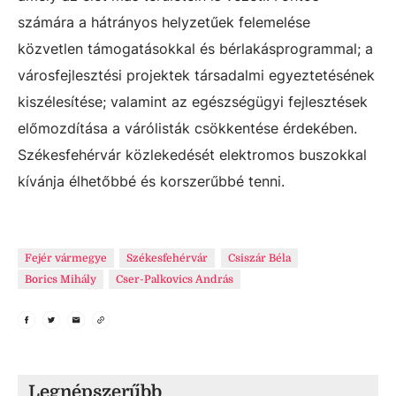
számára a hátrányos helyzetűek felemelése
közvetlen támogatásokkal és bérlakásprogrammal; a
városfejlesztési projektek társadalmi egyeztetésének
kiszélesítése; valamint az egészségügyi fejlesztések
előmozdítása a várólisták csökkentése érdekében.
Székesfehérvár közlekedését elektromos buszokkal
kívánja élhetőbbé és korszerűbbé tenni.
Fejér vármegye
Székesfehérvár
Csiszár Béla
Borics Mihály
Cser-Palkovics András
Legnépszerűbb