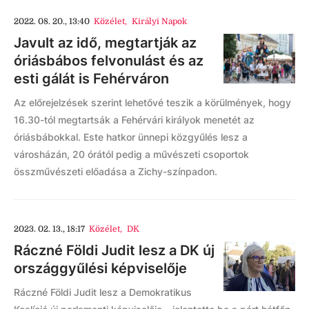
2022. 08. 20., 13:40
Közélet
,
Királyi Napok
Javult az idő, megtartják az
óriásbábos felvonulást és az
esti gálát is Fehérváron
Az előrejelzések szerint lehetővé teszik a körülmények, hogy
16.30-tól megtartsák a Fehérvári királyok menetét az
óriásbábokkal. Este hatkor ünnepi közgyűlés lesz a
városházán, 20 órától pedig a művészeti csoportok
összművészeti előadása a Zichy-színpadon.
2023. 02. 13., 18:17
Közélet
,
DK
Ráczné Földi Judit lesz a DK új
országgyűlési képviselője
Ráczné Földi Judit lesz a Demokratikus