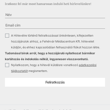
Iratkozz fel már most hamarosan induló heti hírlevelünkre!
✓
A Hírlevélre történő feliratkozással önkéntesen, kifejezetten
hozzájárulok ahhoz, a Fehérvár Médiacentrum Kft. hírlevelet
küldjön, és ehhez kapcsolódóan felhasználói fiókot hozzon létre.
Tudomásul bírok arról, hogy a hozzájáruló nyilatkozat bármikor
korlátozás és indokolás nélkül, ingyenesen visszavonható.
✓
Nyilatkozom, hogy a hírlevél küldésre vonatkozó
adatkezelési
tájékoztatót
megismertem.
Feliratkozás