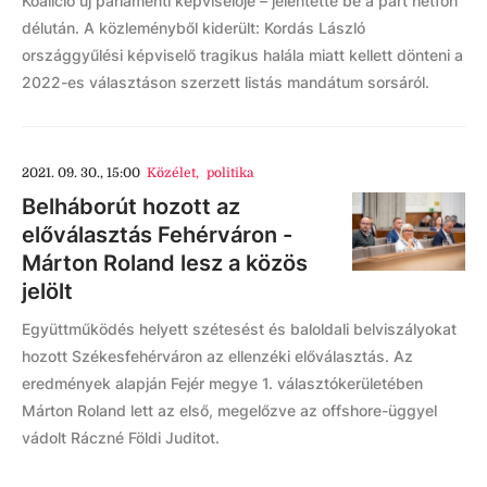
Koalíció új parlamenti képviselője – jelentette be a párt hétfőn
délután. A közleményből kiderült: Kordás László
országgyűlési képviselő tragikus halála miatt kellett dönteni a
2022-es választáson szerzett listás mandátum sorsáról.
2021. 09. 30., 15:00
Közélet
,
politika
Belháborút hozott az
előválasztás Fehérváron -
Márton Roland lesz a közös
jelölt
Együttműködés helyett szétesést és baloldali belviszályokat
hozott Székesfehérváron az ellenzéki előválasztás. Az
eredmények alapján Fejér megye 1. választókerületében
Márton Roland lett az első, megelőzve az offshore-üggyel
vádolt Ráczné Földi Juditot.