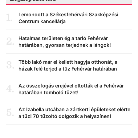
Lemondott a Székesfehérvári Szakképzési
1
.
Centrum kancellárja
Hatalmas területen ég a tarló Fehérvár
2
.
határában, gyorsan terjednek a lángok!
Több lakó már el kellett hagyja otthonát, a
3
.
házak felé terjed a tűz Fehérvár határában
Az összefogás erejével oltották el a Fehérvár
4
.
határában tomboló tüzet!
Az Izabella utcában a zártkerti épületeket elérte
5
.
a tűz! 70 tűzoltó dolgozik a helyszínen!