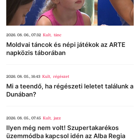
2026. 08. 06., 07:32
Kult
,
tánc
Moldvai táncok és népi játékok az ARTE
napközis táborában
2026. 08. 05., 16:43
Kult
,
régészet
Mi a teendő, ha régészeti leletet találunk a
Dunában?
2026. 08. 05., 07:45
Kult
,
jazz
Ilyen még nem volt! Szupertakarékos
üzemmódba kapcsol idén az Alba Regia