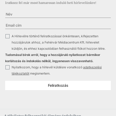
Iratkozz fel már most hamarosan induló heti hírlevelünkre!
✓
A Hírlevélre történő feliratkozással önkéntesen, kifejezetten
hozzájárulok ahhoz, a Fehérvár Médiacentrum Kft. hírlevelet
küldjön, és ehhez kapcsolódóan felhasználói fiókot hozzon létre.
Tudomásul bírok arról, hogy a hozzájáruló nyilatkozat bármikor
korlátozás és indokolás nélkül, ingyenesen visszavonható.
✓
Nyilatkozom, hogy a hírlevél küldésre vonatkozó
adatkezelési
tájékoztatót
megismertem.
Feliratkozás