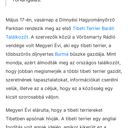
Május 17-én, vasárnap a Dinnyési Hagyományőrző
Parkban rendezik meg az első
Tibeti Terrier Baráti
Találkozót
. A szervezők közül a Vörösmarty Rádió
vendége volt Megyeri Évi, aki egy tibeti terrier, a
többszörös díjnyertes
Burma
büszke gazdája. Mint
mondja, azért álmodták meg az országos találkozót,
hogy jobban megismerjék a többi tibeti terrier gazdit,
szeretnének tapasztalatokat, információkat cserélni
velük, illetve az a céljuk, hogy ez a közösség egy
kicsit szorosabbá váljon.
Megyeri Évi elárulta, hogy a tibeti terriereket
Tibetben apsónak hívják. A tibeti terrier egy angliai
fordítás volt annak idején, amikor kikerült ez a