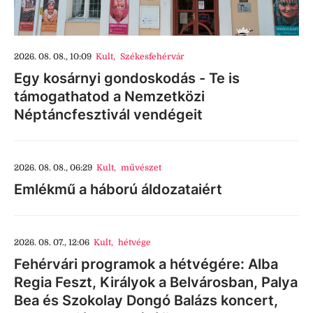
2026. 08. 08., 10:09
Kult
,
Székesfehérvár
Egy kosárnyi gondoskodás - Te is
támogathatod a Nemzetközi
Néptáncfesztivál vendégeit
2026. 08. 08., 06:29
Kult
,
művészet
Emlékmű a háború áldozataiért
2026. 08. 07., 12:06
Kult
,
hétvége
Fehérvári programok a hétvégére: Alba
Regia Feszt, Királyok a Belvárosban, Palya
Bea és Szokolay Dongó Balázs koncert,