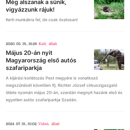
Még alszanak a sünik,
vigyázzunk rájuk!
Kerti munkákra fel, de csak óvatosan!
2020. 05. 19., 16:28
Kult
,
állati
Május 20-án nyit
Magyarország első autós
szafariparkja
A kijárási korlátozás Pest megyére is vonatkozó
megszűnését követően Ifj. Richter József cirkuszigazgató
ötlete nyomán május 20-án, szerdán megnyit hazánk első és
egyetlen autós szafariparkja Szadán.
2024. 07. 19., 10:02
Videó
,
állati