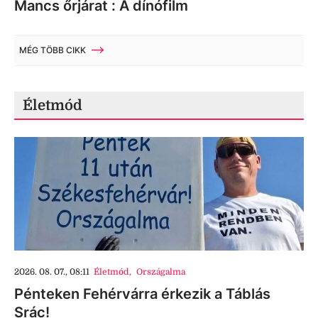
Mancs őrjárat : A dínófilm
MÉG TÖBB CIKK
Életmód
2026. 08. 07., 08:11
Életmód
,
Országalma
Pénteken Fehérvárra érkezik a Táblás
Srác!