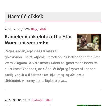
Hasonló cikkek
2016. 12. 30., 10:29
Blog
,
állati
Kaméleonunk elutazott a Star
Wars-univerzumba
Réges-régen, egy messzi messzi
galaxisban... Mint látjátok, kaméleonunk belecsöppent a Star
Wars világába. A Vörösmarty Rádió hallgatói már elnevezték
a kis kamit Yodának, az alábbi öt képregényszerű képhez
pedig várjuk a ti ötleteiteket, írjuk meg együtt ezt a
történetet. Amennyiben a legjobb olva...
2024. 03. 10., 19:39
Életmód
,
állati