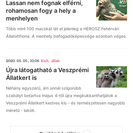
Lassan nem fognak elférni,
rohamosan fogy a hely a
menhelyen
Több mint 100 macskát lát el jelenleg a HEROSZ Fehérvári
Állatotthona. A menhely befogadóképessége azonban véges.
2020. 05. 05., 10:06
Kult
,
állati
Újra látogatható a Veszprémi
Állatkert is
Néhány egyszerű, ám annál szigorúbb
szabályt betartva május 4-től újra megkukkanthatjátok a
Veszprémi Állatkert kedves kis - és természetesen nagyobb
méretű - lakóit.