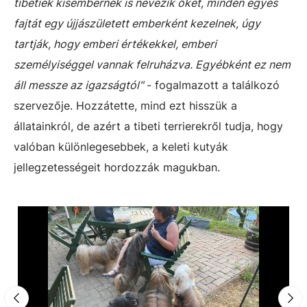
tibetiek kisembernek is nevezik őket, minden egyes
fajtát egy újjászületett emberként kezelnek, úgy
tartják, hogy emberi értékekkel, emberi
személyiséggel vannak felruházva. Egyébként ez nem
áll messze az igazságtól"
- fogalmazott a találkozó
szervezője. Hozzátette, mind ezt hisszük a
állatainkról, de azért a tibeti terrierekről tudja, hogy
valóban különlegesebbek, a keleti kutyák
jellegzetességeit hordozzák magukban.