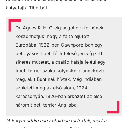
kutyafajta Tibetből.
Dr. Agnes R. H. Greig angol doktornőnek
köszönhetjük, hogy a fajta eljutott
Európába: 1922-ben Cawnpore-ban egy
befolyásos tibeti férfi feleségén végzett
sikeres műtétet, a család hálája jeléül egy
tibeti terrier szuka kölyökkel ajándékozta
meg, akit Buntinak hívtak.
Még Indiában
született meg az első alom, 1924.
karácsonyán. 1926-ban érkezett az első
három tibeti terrier Angliába.
"A kutyát addig nagy titokban tartották, mert a