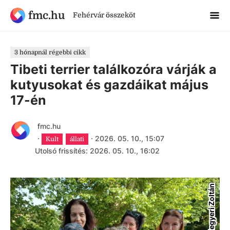
fmc.hu
Fehérvár összeköt
3 hónapnál régebbi cikk
Tibeti terrier találkozóra várják a
kutyusokat és gazdáikat május
17-én
fmc.hu
·
·
2026. 05. 10., 15:07
Kult
állati
Utolsó frissítés: 2026. 05. 10., 16:02
Megyeri Zoltán