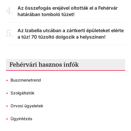
Az összefogás erejével oltották el a Fehérvár
4
.
határában tomboló tüzet!
Az Izabella utcában a zártkerti épületeket elérte
5
.
a tűz! 70 tűzoltó dolgozik a helyszínen!
Fehérvári hasznos infók
•
Buszmenetrend
•
Szolgáltatók
•
Orvosi ügyeletek
•
Ügyintézés