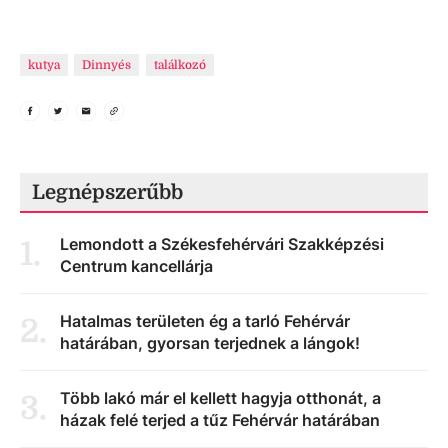
kutya
Dinnyés
találkozó
Legnépszerűbb
Lemondott a Székesfehérvári Szakképzési
1
.
Centrum kancellárja
Hatalmas területen ég a tarló Fehérvár
2
.
határában, gyorsan terjednek a lángok!
Több lakó már el kellett hagyja otthonát, a
3
.
házak felé terjed a tűz Fehérvár határában