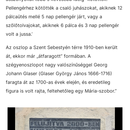
Pellengérhez kötötték a csaló juhászokat, akiknek 12
pálcaütés mellé 5 nap pellengér járt, vagy a
szőlőtolvajokat, akiknek 6 pálca és 3 nap pellengér
volt a jussa.’
Az oszlop a Szent Sebestyén térre 1910-ben került
át, ekkor már „átfaragott” formában. A
szégyenoszlopot nagy valószínűséggel Georg
Johann Glaser (Glaser György János 1666-1716)
faragta át az 1700-as évek elején, és eredetileg
figura is volt rajta, feltehetőleg egy Mária-szobor.”