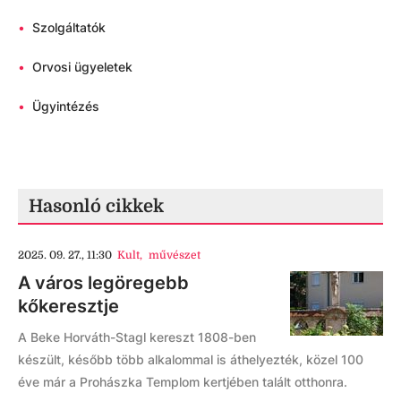
•
Szolgáltatók
•
Orvosi ügyeletek
•
Ügyintézés
Hasonló cikkek
2025. 09. 27., 11:30
Kult
,
művészet
A város legöregebb
kőkeresztje
A Beke Horváth-Stagl kereszt 1808-ben
készült, később több alkalommal is áthelyezték, közel 100
éve már a Prohászka Templom kertjében talált otthonra.