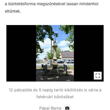
a büntetésforma megszűnésével lassan mindenhol
eltűntek.
12 pálcaütés és 5 napig tartó kikötözés is várta a
fehérvári bűnösöket
Pápai Barna