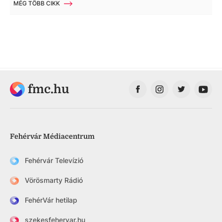
MÉG TÖBB CIKK
fmc.hu
Fehérvár Médiacentrum
Fehérvár Televízió
Vörösmarty Rádió
FehérVár hetilap
szekesfehervar.hu