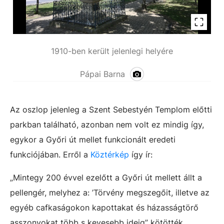
1910-ben került jelenlegi helyére
Pápai Barna
Az oszlop jelenleg a Szent Sebestyén Templom előtti
parkban található, azonban nem volt ez mindig így,
egykor a Győri út mellet funkcionált eredeti
funkciójában. Erről a
Köztérkép
így ír:
„Mintegy 200 évvel ezelőtt a Győri út mellett állt a
pellengér, melyhez a: ’Törvény megszegőit, illetve az
egyéb cafkaságokon kapottakat és házasságtörő
asszonyokat több s kevesebb ideig” kötötték.