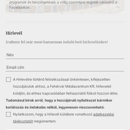
programok és beszélgetések a világ szerintünk legjobb városáról a
Facebookon.
Hírlevél
Iratkozz fel már most hamarosan induló heti hírlevelünkre!
✓
A Hírlevélre történő feliratkozással önkéntesen, kifejezetten
hozzájárulok ahhoz, a Fehérvár Médiacentrum Kft. hírlevelet
küldjön, és ehhez kapcsolódóan felhasználói fiókot hozzon létre.
Tudomásul bírok arról, hogy a hozzájáruló nyilatkozat bármikor
korlátozás és indokolás nélkül, ingyenesen visszavonható.
✓
Nyilatkozom, hogy a hírlevél küldésre vonatkozó
adatkezelési
tájékoztatót
megismertem.