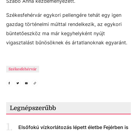
Szabó Anna kezdeményezett.
Székesfehérvár egykori pellengére tehát egy igen
gazdag történelmi múlttal rendelkezik, az egykori
büntetőeszköz ma már kegyhelyként nyújt
vigasztalást bűnösöknek és ártatlanoknak egyaránt.
Székesfehérvár
Legnépszerűbb
1
.
Elsőfokú vízkorlátozás lépett életbe Fejérben is