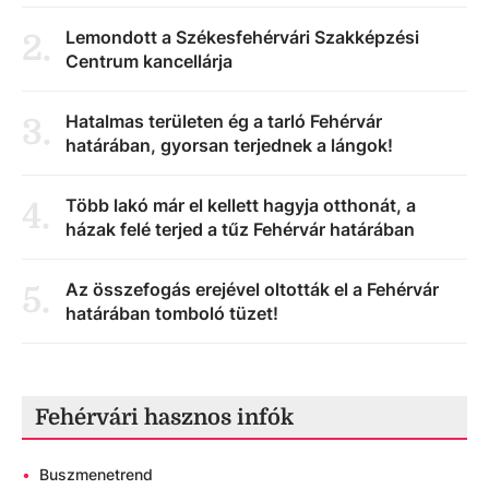
Lemondott a Székesfehérvári Szakképzési
2
.
Centrum kancellárja
Hatalmas területen ég a tarló Fehérvár
3
.
határában, gyorsan terjednek a lángok!
Több lakó már el kellett hagyja otthonát, a
4
.
házak felé terjed a tűz Fehérvár határában
Az összefogás erejével oltották el a Fehérvár
5
.
határában tomboló tüzet!
Fehérvári hasznos infók
•
Buszmenetrend