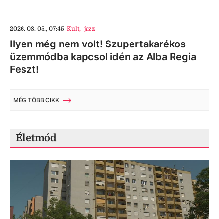
2026. 08. 05., 07:45
Kult
,
jazz
Ilyen még nem volt! Szupertakarékos
üzemmódba kapcsol idén az Alba Regia
Feszt!
MÉG TÖBB CIKK
Életmód