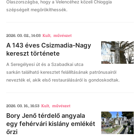
Olaszországba, hogy a Velencéhez közeli Chioggia
szépségeit megörökíthessék.
2026. 03. 02., 14:03
Kult
,
művészet
A 143 éves Csizmadia-Nagy
kereszt története
A Seregélyesi út és a Szabadkai utca
sarkán található keresztet felállításának patrónusairól
nevezték el, akik első restaurálásáról is gondoskodtak.
2026. 03. 16., 16:53
Kult
,
művészet
Bory Jenő térdelő angyala
egy fehérvári kislány emlékét
őrzi