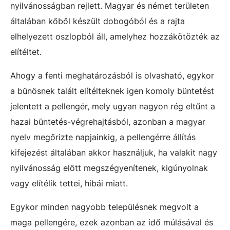
nyilvánosságban rejlett. Magyar és német területen
általában kőből készült dobogóból és a rajta
elhelyezett oszlopból áll, amelyhez hozzákötözték az
elítéltet.
Ahogy a fenti meghatározásból is olvasható, egykor
a bűnösnek talált elítélteknek igen komoly büntetést
jelentett a pellengér, mely ugyan nagyon rég eltűnt a
hazai büntetés-végrehajtásból, azonban a magyar
nyelv megőrizte napjainkig, a pellengérre állítás
kifejezést általában akkor használjuk, ha valakit nagy
nyilvánosság előtt megszégyenítenek, kigúnyolnak
vagy elítélik tettei, hibái miatt.
Egykor minden nagyobb településnek megvolt a
maga pellengére, ezek azonban az idő múlásával és