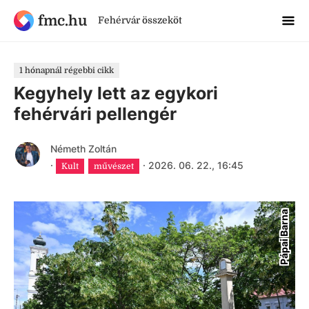
fmc.hu
Fehérvár összeköt
1 hónapnál régebbi cikk
Kegyhely lett az egykori
fehérvári pellengér
Németh Zoltán
·
·
2026. 06. 22., 16:45
Kult
művészet
Pápai Barna