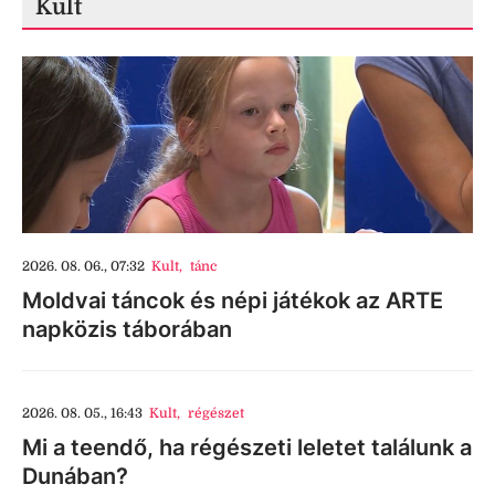
Kult
2026. 08. 06., 07:32
Kult
,
tánc
Moldvai táncok és népi játékok az ARTE
napközis táborában
2026. 08. 05., 16:43
Kult
,
régészet
Mi a teendő, ha régészeti leletet találunk a
Dunában?