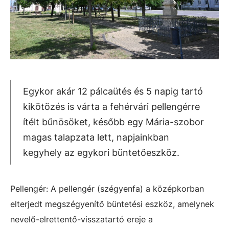
Egykor akár 12 pálcaütés és 5 napig tartó
kikötözés is várta a fehérvári pellengérre
ítélt bűnösöket, később egy Mária-szobor
magas talapzata lett, napjainkban
kegyhely az egykori büntetőeszköz.
Pellengér: A pellengér (szégyenfa) a középkorban
elterjedt megszégyenítő büntetési eszköz, amelynek
nevelő-elrettentő-visszatartó ereje a