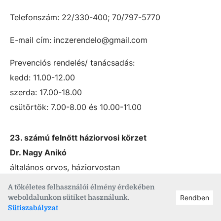
Telefonszám: 22/330-400; 70/797-5770
E-mail cím: inczerendelo@gmail.com
Prevenciós rendelés/ tanácsadás:
kedd: 11.00-12.00
szerda: 17.00-18.00
csütörtök: 7.00-8.00 és 10.00-11.00
23. számú felnőtt háziorvosi körzet
Dr. Nagy Anikó
általános orvos, háziorvostan
A tökéletes felhasználói élmény érdekében
Rendelési hely: Sarló u. 25/A
weboldalunkon sütiket használunk.
Rendben
Sütiszabályzat
Rendelési idő: