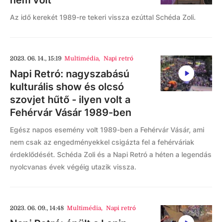
nem volt
Az idő kerekét 1989-re tekeri vissza ezúttal Schéda Zoli.
2023. 06. 14., 15:19
Multimédia
,
Napi retró
Napi Retró: nagyszabású
kulturális show és olcsó
szovjet hűtő - ilyen volt a
Fehérvár Vásár 1989-ben
Egész napos esemény volt 1989-ben a Fehérvár Vásár, ami
nem csak az engedményekkel csigázta fel a fehérváriak
érdeklődését. Schéda Zoli és a Napi Retró a héten a legendás
nyolcvanas évek végéig utazik vissza.
2023. 06. 09., 14:48
Multimédia
,
Napi retró