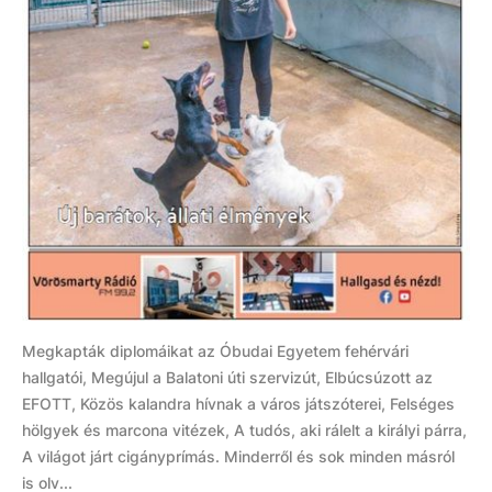
Megkapták diplomáikat az Óbudai Egyetem fehérvári
hallgatói, Megújul a Balatoni úti szervizút, Elbúcsúzott az
EFOTT, Közös kalandra hívnak a város játszóterei, Felséges
hölgyek és marcona vitézek, A tudós, aki rálelt a királyi párra,
A világot járt cigányprímás. Minderről és sok minden másról
is olv...