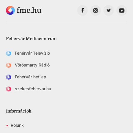
fmc.hu
Fehérvár Médiacentrum
Fehérvár Televízió
Vörösmarty Rádió
FehérVár hetilap
szekesfehervar.hu
Információk
•
Rólunk