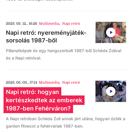
2023. 05. 12., 16:26
Multimédia
,
Napi retró
Napi retró: nyereményjáték-
sorsolás 1987-ből
Pillanatképek és egy hangszerbolt 1987-ből Schéda Zolival
és a Napi retróval.
2023. 05. 03., 17:14
Multimédia
,
Napi retró
Napi retró: hogyan
kertészkedtek az emberek
1987-ben Fehérváron?
A Napi retróban Schéda Zoli annak járt utána, hogyan űzték a
garden fitnesst a fehérváriak 1987-ben.