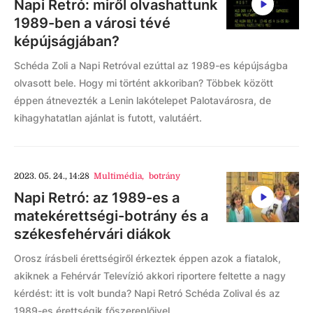
Napi Retró: miről olvashattunk
1989-ben a városi tévé
képújságjában?
Schéda Zoli a Napi Retróval ezúttal az 1989-es képújságba
olvasott bele. Hogy mi történt akkoriban? Többek között
éppen átnevezték a Lenin lakótelepet Palotavárosra, de
kihagyhatatlan ajánlat is futott, valutáért.
2023. 05. 24., 14:28
Multimédia
,
botrány
Napi Retró: az 1989-es a
matekérettségi-botrány és a
székesfehérvári diákok
Orosz írásbeli érettségiről érkeztek éppen azok a fiatalok,
akiknek a Fehérvár Televízió akkori riportere feltette a nagy
kérdést: itt is volt bunda? Napi Retró Schéda Zolival és az
1989-es érettségik főszereplőivel.