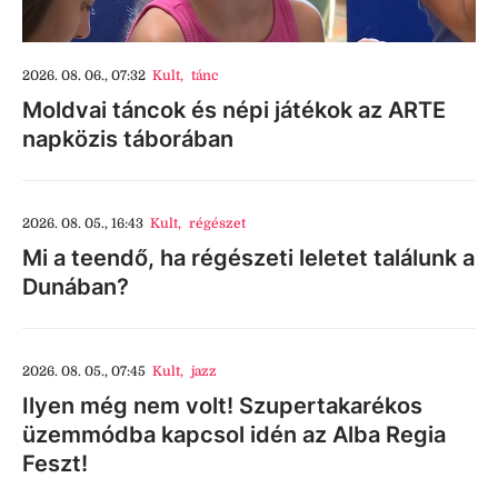
2026. 08. 06., 07:32
Kult
,
tánc
Moldvai táncok és népi játékok az ARTE
napközis táborában
2026. 08. 05., 16:43
Kult
,
régészet
Mi a teendő, ha régészeti leletet találunk a
Dunában?
2026. 08. 05., 07:45
Kult
,
jazz
Ilyen még nem volt! Szupertakarékos
üzemmódba kapcsol idén az Alba Regia
Feszt!