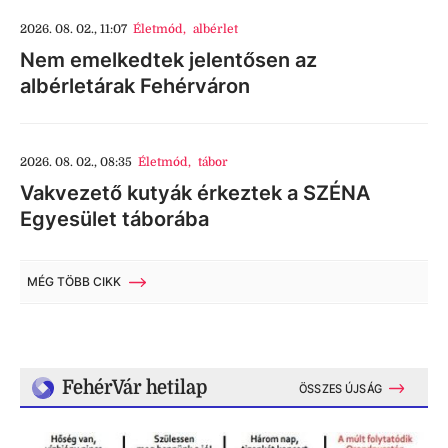
2026. 08. 02., 11:07
Életmód
,
albérlet
Nem emelkedtek jelentősen az
albérletárak Fehérváron
2026. 08. 02., 08:35
Életmód
,
tábor
Vakvezető kutyák érkeztek a SZÉNA
Egyesület táborába
MÉG TÖBB CIKK
FehérVár hetilap
ÖSSZES ÚJSÁG