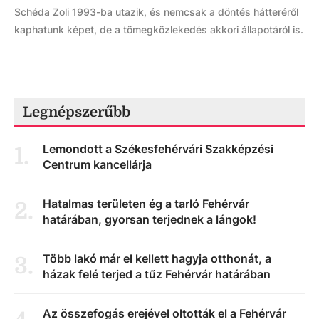
Schéda Zoli 1993-ba utazik, és nemcsak a döntés hátteréről
kaphatunk képet, de a tömegközlekedés akkori állapotáról is.
Legnépszerűbb
Lemondott a Székesfehérvári Szakképzési
1
.
Centrum kancellárja
Hatalmas területen ég a tarló Fehérvár
2
.
határában, gyorsan terjednek a lángok!
Több lakó már el kellett hagyja otthonát, a
3
.
házak felé terjed a tűz Fehérvár határában
Az összefogás erejével oltották el a Fehérvár