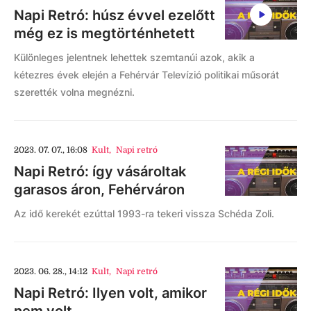
Napi Retró: húsz évvel ezelőtt
még ez is megtörténhetett
Különleges jelentnek lehettek szemtanúi azok, akik a
kétezres évek elején a Fehérvár Televízió politikai műsorát
szerették volna megnézni.
2023. 07. 07., 16:08
Kult
,
Napi retró
Napi Retró: így vásároltak
garasos áron, Fehérváron
Az idő kerekét ezúttal 1993-ra tekeri vissza Schéda Zoli.
2023. 06. 28., 14:12
Kult
,
Napi retró
Napi Retró: Ilyen volt, amikor