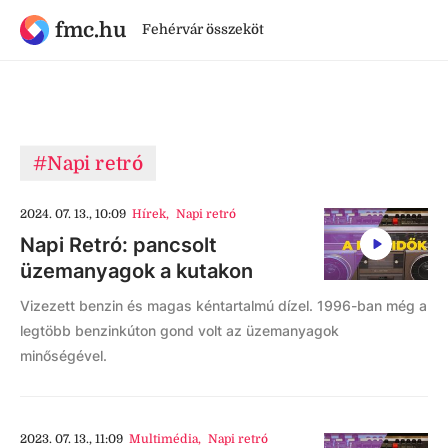
fmc.hu
Fehérvár összeköt
#Napi retró
2024. 07. 13., 10:09
Hírek
,
Napi retró
Napi Retró: pancsolt
üzemanyagok a kutakon
Vizezett benzin és magas kéntartalmú dízel. 1996-ban még a
legtöbb benzinkúton gond volt az üzemanyagok
minőségével.
2023. 07. 13., 11:09
Multimédia
,
Napi retró