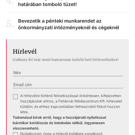
4
.
határában tomboló tüzet!
Bevezetik a pénteki munkarendet az
5
.
önkormányzati intézményeknél és cégeknél
Hírlevél
Iratkozz fel már most hamarosan induló heti hírlevelünkre!
A Hírlevélre történő feliratkozással önkéntesen, kifejezetten
✓
hozzájárulok ahhoz, a Fehérvár Médiacentrum Kft. hírlevelet
küldjön, és ehhez kapcsolódóan felhasználói fiókot hozzon
létre.
Tudomásul bírok arról, hogy a hozzájáruló nyilatkozat
bármikor korlátozás és indokolás nélkül, ingyenesen
visszavonható.
Nyilatkozom, hogy a hírlevél küldésre vonatkozó
✓