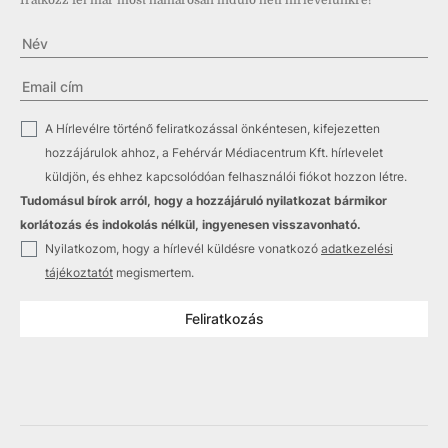
Iratkozz fel már most hamarosan induló heti hírlevelünkre!
✓
A Hírlevélre történő feliratkozással önkéntesen, kifejezetten
hozzájárulok ahhoz, a Fehérvár Médiacentrum Kft. hírlevelet
küldjön, és ehhez kapcsolódóan felhasználói fiókot hozzon létre.
Tudomásul bírok arról, hogy a hozzájáruló nyilatkozat bármikor
korlátozás és indokolás nélkül, ingyenesen visszavonható.
✓
Nyilatkozom, hogy a hírlevél küldésre vonatkozó
adatkezelési
tájékoztatót
megismertem.
Feliratkozás