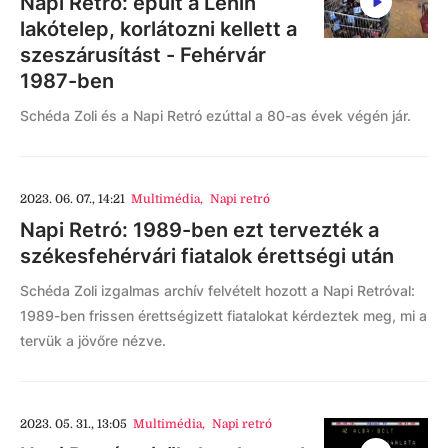
Napi Retró: épült a Lenin
lakótelep, korlátozni kellett a
szeszárusítást - Fehérvár
1987-ben
Schéda Zoli és a Napi Retró ezúttal a 80-as évek végén jár.
2023. 06. 07., 14:21
Multimédia
,
Napi retró
Napi Retró: 1989-ben ezt tervezték a
székesfehérvári fiatalok érettségi után
Schéda Zoli izgalmas archív felvételt hozott a Napi Retróval:
1989-ben frissen érettségizett fiatalokat kérdeztek meg, mi a
tervük a jövőre nézve.
2023. 05. 31., 13:05
Multimédia
,
Napi retró