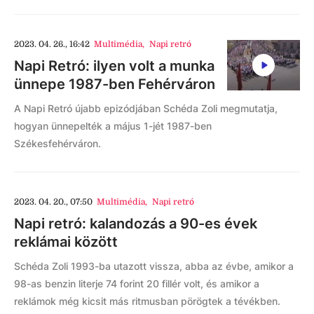
2023. 04. 26., 16:42
Multimédia
,
Napi retró
Napi Retró: ilyen volt a munka
ünnepe 1987-ben Fehérváron
A Napi Retró újabb epizódjában Schéda Zoli megmutatja,
hogyan ünnepelték a május 1-jét 1987-ben
Székesfehérváron.
2023. 04. 20., 07:50
Multimédia
,
Napi retró
Napi retró: kalandozás a 90-es évek
reklámai között
Schéda Zoli 1993-ba utazott vissza, abba az évbe, amikor a
98-as benzin literje 74 forint 20 fillér volt, és amikor a
reklámok még kicsit más ritmusban pörögtek a tévékben.