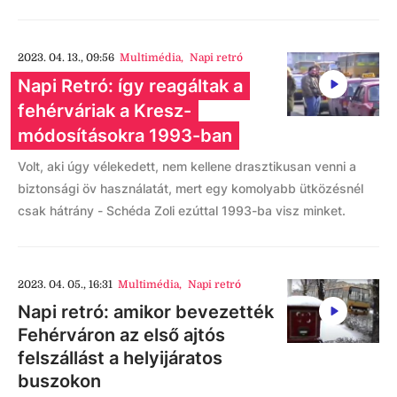
2023. 04. 13., 09:56
Multimédia
,
Napi retró
Napi Retró: így reagáltak a
fehérváriak a Kresz-
módosításokra 1993-ban
Volt, aki úgy vélekedett, nem kellene drasztikusan venni a
biztonsági öv használatát, mert egy komolyabb ütközésnél
csak hátrány - Schéda Zoli ezúttal 1993-ba visz minket.
2023. 04. 05., 16:31
Multimédia
,
Napi retró
Napi retró: amikor bevezették
Fehérváron az első ajtós
felszállást a helyijáratos
buszokon