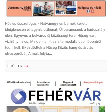
Hősies összefogás - Hatvanegy embernek kellett
ideiglenesen elhagynia otthonát, Új parancsnok a hadosztály
élén, Egyéves a belváros új közösségi tere, Hőség van,
vízhiány nincs, Minden, amit az intermodális csomópontról
tudni kell, Elkezdődtek a Hűség Közös hang és árulás
olvasópróbái, A múlt folyta...
LETÖLTÉS