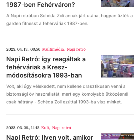
1987-ben Fehérváron?
A Napi retróban Schéda Zoli annak járt utána, hogyan űzték a
garden fitnesst a fehérváriak 1987-ben.
2023. 04. 13., 09:56
Multimédia
,
Napi retró
Napi Retró: így reagáltak a
fehérváriak a Kresz-
módosításokra 1993-ban
Volt, aki úgy vélekedett, nem kellene drasztikusan venni a
biztonsági öv használatát, mert egy komolyabb ütközésnél
csak hátrány - Schéda Zoli ezúttal 1993-ba visz minket.
2023. 06. 28., 14:12
Kult
,
Napi retró
Napi Retró: Ilyen volt, amikor