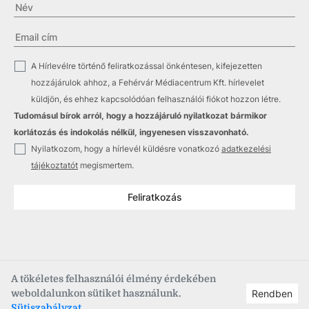
✓
A Hírlevélre történő feliratkozással önkéntesen, kifejezetten
hozzájárulok ahhoz, a Fehérvár Médiacentrum Kft. hírlevelet
küldjön, és ehhez kapcsolódóan felhasználói fiókot hozzon létre.
Tudomásul bírok arról, hogy a hozzájáruló nyilatkozat bármikor
korlátozás és indokolás nélkül, ingyenesen visszavonható.
✓
Nyilatkozom, hogy a hírlevél küldésre vonatkozó
adatkezelési
tájékoztatót
megismertem.
Feliratkozás
A tökéletes felhasználói élmény érdekében
weboldalunkon sütiket használunk.
Rendben
Copyright © 2021
–2026
Fehérvár Médiacentrum, fmc.hu
Sütiszabályzat