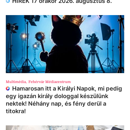
HÍREK 17 órakor 2026. augusztus 8.
Multimédia
,
Fehérvár Médiacentrum
Hamarosan itt a Királyi Napok, mi pedig
egy igazán király dologgal készülünk
nektek! Néhány nap, és fény derül a
titokra!