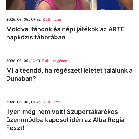
2026. 08. 06., 07:32
Kult
,
tánc
Moldvai táncok és népi játékok az ARTE
napközis táborában
2026. 08. 05., 16:43
Kult
,
régészet
Mi a teendő, ha régészeti leletet találunk a
Dunában?
2026. 08. 05., 07:45
Kult
,
jazz
Ilyen még nem volt! Szupertakarékos
üzemmódba kapcsol idén az Alba Regia
Feszt!