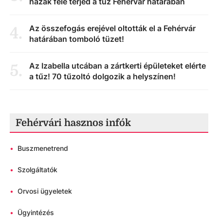
házak felé terjed a tűz Fehérvár határában
Az összefogás erejével oltották el a Fehérvár
4
.
határában tomboló tüzet!
Az Izabella utcában a zártkerti épületeket elérte
5
.
a tűz! 70 tűzoltó dolgozik a helyszínen!
Fehérvári hasznos infók
•
Buszmenetrend
•
Szolgáltatók
•
Orvosi ügyeletek
•
Ügyintézés