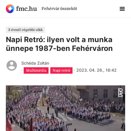
fmc.hu
Fehérvár összeköt
3 évnél régebbi cikk
Napi Retró: ilyen volt a munka
ünnepe 1987-ben Fehérváron
Schéda Zoltán
·
·
2023. 04. 26., 16:42
Multimédia
Napi retró
FTV