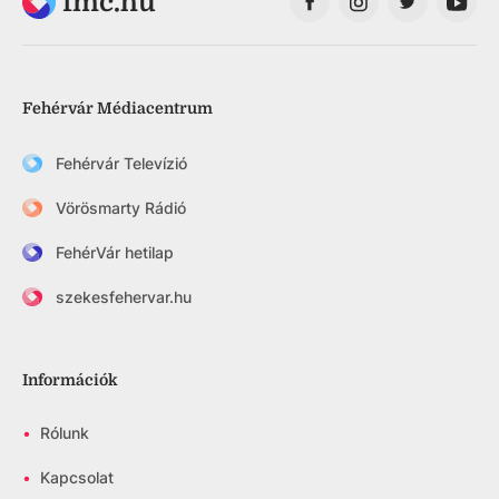
fmc.hu
Fehérvár Médiacentrum
Fehérvár Televízió
Vörösmarty Rádió
FehérVár hetilap
szekesfehervar.hu
Információk
•
Rólunk
•
Kapcsolat