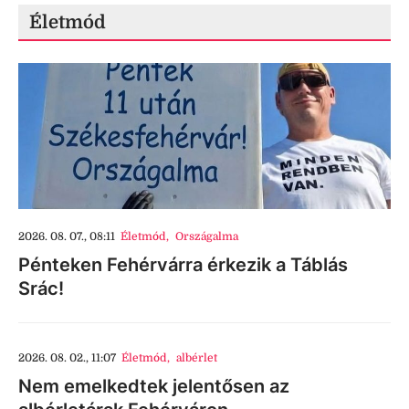
Életmód
2026. 08. 07., 08:11
Életmód
,
Országalma
Pénteken Fehérvárra érkezik a Táblás
Srác!
2026. 08. 02., 11:07
Életmód
,
albérlet
Nem emelkedtek jelentősen az