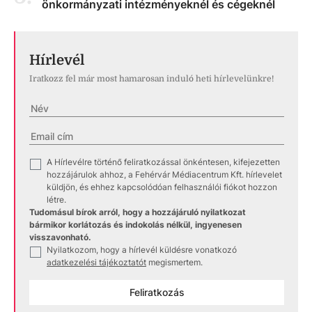
önkormányzati intézményeknél és cégeknél
Hírlevél
Iratkozz fel már most hamarosan induló heti hírlevelünkre!
A Hírlevélre történő feliratkozással önkéntesen, kifejezetten
✓
hozzájárulok ahhoz, a Fehérvár Médiacentrum Kft. hírlevelet
küldjön, és ehhez kapcsolódóan felhasználói fiókot hozzon
létre.
Tudomásul bírok arról, hogy a hozzájáruló nyilatkozat
bármikor korlátozás és indokolás nélkül, ingyenesen
visszavonható.
Nyilatkozom, hogy a hírlevél küldésre vonatkozó
✓
adatkezelési tájékoztatót
megismertem.
Feliratkozás