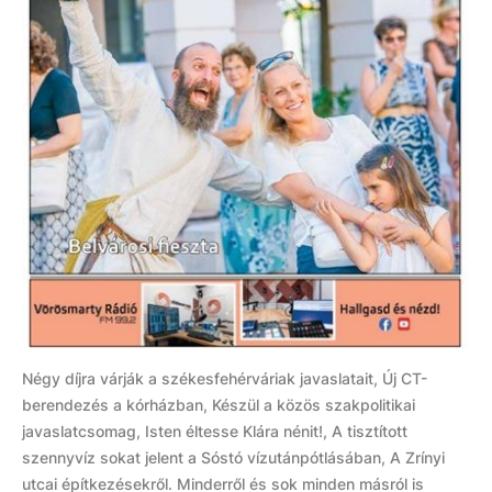
Négy díjra várják a székesfehérváriak javaslatait, Új CT-
berendezés a kórházban, Készül a közös szakpolitikai
javaslatcsomag, Isten éltesse Klára nénit!, A tisztított
szennyvíz sokat jelent a Sóstó vízutánpótlásában, A Zrínyi
utcai építkezésekről. Minderről és sok minden másról is