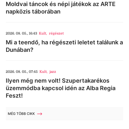
Moldvai táncok és népi játékok az ARTE
napközis táborában
2026. 08. 05., 16:43
Kult
,
régészet
Mi a teendő, ha régészeti leletet találunk a
Dunában?
2026. 08. 05., 07:45
Kult
,
jazz
Ilyen még nem volt! Szupertakarékos
üzemmódba kapcsol idén az Alba Regia
Feszt!
MÉG TÖBB CIKK