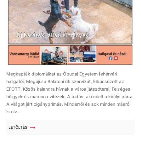
Megkapták diplomáikat az Óbudai Egyetem fehérvári
hallgatói, Megújul a Balatoni úti szervizút, Elbúcsúzott az
EFOTT, Közös kalandra hívnak a város játszóterei, Felséges
hölgyek és marcona vitézek, A tudós, aki rálelt a királyi párra,
A világot járt cigányprímás. Minderről és sok minden másról
is olv...
LETÖLTÉS