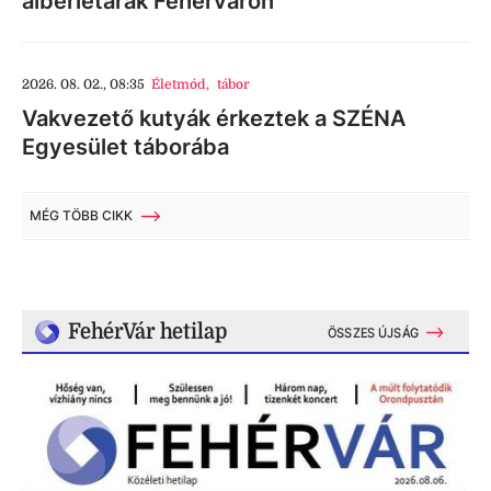
albérletárak Fehérváron
2026. 08. 02., 08:35
Életmód
,
tábor
Vakvezető kutyák érkeztek a SZÉNA
Egyesület táborába
MÉG TÖBB CIKK
FehérVár hetilap
ÖSSZES ÚJSÁG