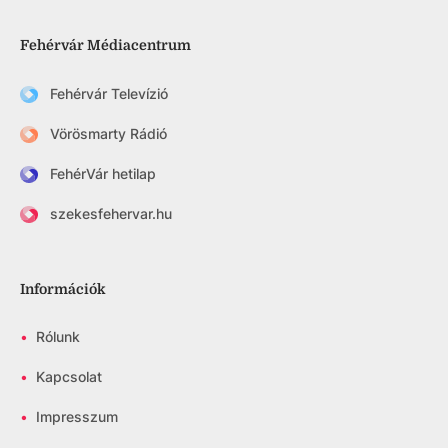
Fehérvár Médiacentrum
Fehérvár Televízió
Vörösmarty Rádió
FehérVár hetilap
szekesfehervar.hu
Információk
•
Rólunk
•
Kapcsolat
•
Impresszum