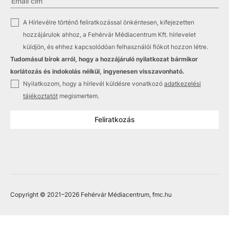
✓
A Hírlevélre történő feliratkozással önkéntesen, kifejezetten
hozzájárulok ahhoz, a Fehérvár Médiacentrum Kft. hírlevelet
küldjön, és ehhez kapcsolódóan felhasználói fiókot hozzon létre.
Tudomásul bírok arról, hogy a hozzájáruló nyilatkozat bármikor
korlátozás és indokolás nélkül, ingyenesen visszavonható.
✓
Nyilatkozom, hogy a hírlevél küldésre vonatkozó
adatkezelési
tájékoztatót
megismertem.
Feliratkozás
Copyright © 2021
–2026
Fehérvár Médiacentrum, fmc.hu