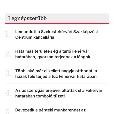
Legnépszerűbb
Lemondott a Székesfehérvári Szakképzési
1
.
Centrum kancellárja
Hatalmas területen ég a tarló Fehérvár
2
.
határában, gyorsan terjednek a lángok!
Több lakó már el kellett hagyja otthonát, a
3
.
házak felé terjed a tűz Fehérvár határában
Az összefogás erejével oltották el a Fehérvár
4
.
határában tomboló tüzet!
Bevezetik a pénteki munkarendet az
5
.