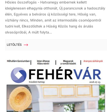
Hősies összefogás - Hatvanegy embernek kellett
ideiglenesen elhagynia otthonát, Új parancsnok a hadosztály
élén, Egyéves a belváros új közösségi tere, Hőség van,
vízhiány nincs, Minden, amit az intermodális csomópontról
tudni kell, Elkezdődtek a Hűség Közös hang és árulás
olvasópróbái, A múlt folyta...
LETÖLTÉS