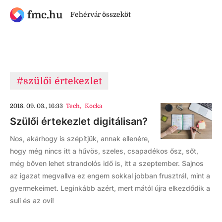
fmc.hu
Fehérvár összeköt
#szülői értekezlet
2018. 09. 03., 16:33
Tech
,
Kocka
Szülői értekezlet digitálisan?
Nos, akárhogy is szépítjük, annak ellenére,
hogy még nincs itt a hűvös, szeles, csapadékos ősz, sőt,
még bőven lehet strandolós idő is, itt a szeptember. Sajnos
az igazat megvallva ez engem sokkal jobban frusztrál, mint a
gyermekeimet. Leginkább azért, mert mától újra elkezdődik a
suli és az ovi!