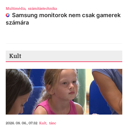
Multimédia
,
számítástechnika
Samsung monitorok nem csak gamerek
számára
Kult
2026. 08. 06., 07:32
Kult
,
tánc