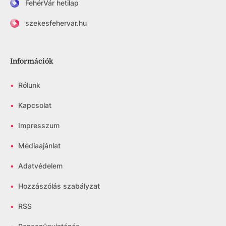
FehérVár hetilap
szekesfehervar.hu
Információk
•
Rólunk
•
Kapcsolat
•
Impresszum
•
Médiaajánlat
•
Adatvédelem
•
Hozzászólás szabályzat
•
RSS