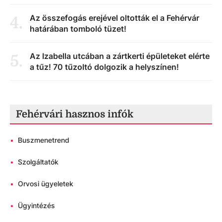
Az összefogás erejével oltották el a Fehérvár
4
.
határában tomboló tüzet!
Az Izabella utcában a zártkerti épületeket elérte
5
.
a tűz! 70 tűzoltó dolgozik a helyszínen!
Fehérvári hasznos infók
•
Buszmenetrend
•
Szolgáltatók
•
Orvosi ügyeletek
•
Ügyintézés