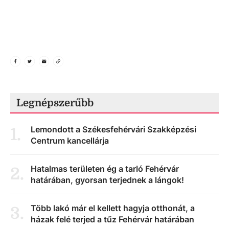
Legnépszerűbb
Lemondott a Székesfehérvári Szakképzési
1
.
Centrum kancellárja
Hatalmas területen ég a tarló Fehérvár
2
.
határában, gyorsan terjednek a lángok!
Több lakó már el kellett hagyja otthonát, a
3
.
házak felé terjed a tűz Fehérvár határában