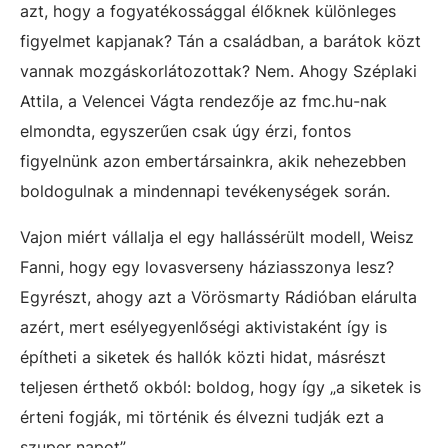
azt, hogy a fogyatékossággal élőknek különleges
figyelmet kapjanak? Tán a családban, a barátok közt
vannak mozgáskorlátozottak? Nem. Ahogy Széplaki
Attila, a Velencei Vágta rendezője az fmc.hu-nak
elmondta, egyszerűen csak úgy érzi, fontos
figyelnünk azon embertársainkra, akik nehezebben
boldogulnak a mindennapi tevékenységek során.
Vajon miért vállalja el egy hallássérült modell, Weisz
Fanni, hogy egy lovasverseny háziasszonya lesz?
Egyrészt, ahogy azt a Vörösmarty Rádióban elárulta
azért, mert esélyegyenlőségi aktivistaként így is
építheti a siketek és hallók közti hidat, másrészt
teljesen érthető okból: boldog, hogy így „a siketek is
érteni fogják, mi történik és élvezni tudják ezt a
szuper napot”.