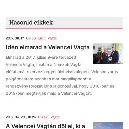
Hasonló cikkek
2017. 06. 17., 09:50
Kult
,
Vágta
Idén elmarad a Velencei Vágta
Elmarad a 2017. július 9-ére tervezett
Velencei Vágta, miután a Nemzeti Vágta
előfutamát szervező egyesület visszalépett. Velence város
polgármestere azonban már megállapodott a
rendezvénysorozat jogtulajdonosával, hogy 2018-ban és
2019-ben megtartják majd a Velencei Vágtát.
2017. 04. 20., 16:24
Hírek
,
Vágta
A Velencei Vágtán dől el, ki a