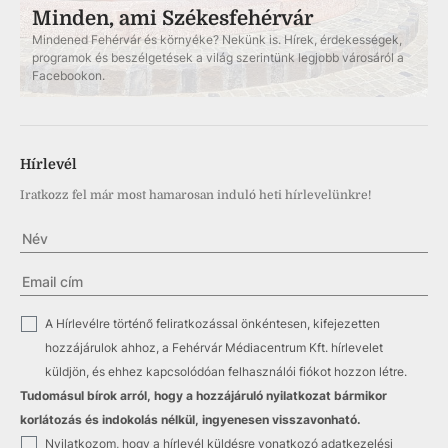
Minden, ami Székesfehérvár
Mindened Fehérvár és környéke? Nekünk is. Hírek, érdekességek,
programok és beszélgetések a világ szerintünk legjobb városáról a
Facebookon.
Hírlevél
Iratkozz fel már most hamarosan induló heti hírlevelünkre!
✓
A Hírlevélre történő feliratkozással önkéntesen, kifejezetten
hozzájárulok ahhoz, a Fehérvár Médiacentrum Kft. hírlevelet
küldjön, és ehhez kapcsolódóan felhasználói fiókot hozzon létre.
Tudomásul bírok arról, hogy a hozzájáruló nyilatkozat bármikor
korlátozás és indokolás nélkül, ingyenesen visszavonható.
✓
Nyilatkozom, hogy a hírlevél küldésre vonatkozó
adatkezelési