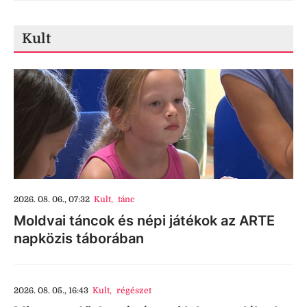
Kult
2026. 08. 06., 07:32
Kult
,
tánc
Moldvai táncok és népi játékok az ARTE
napközis táborában
2026. 08. 05., 16:43
Kult
,
régészet