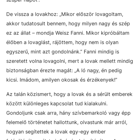
De vissza a lovakhoz: „Mikor először lovagoltam,
akkor tudatosult bennem, hogy milyen nagy és szép
ez az állat – mondja Weisz Fanni. Mikor kipróbáltam
élőben a lovaglást, rájöttem, hogy nem is olyan
egyszerű, mint azt gondolnánk.” Fanni mindig is
szeretett volna lovagolni, mert a lovak mellett mindig
biztonságban érezte magát: „A ló nagy, én pedig
kicsi. Imádom, amilyen okosak és érzékenyek!”
Az talán közismert, hogy a lovak és a sérült emberek
között különleges kapcsolat tud kialakulni.
Gondoljunk csak arra, hány szívbemarkoló vagy épp
felemelő történetet hallottunk, olvastunk már arról,
hogyan segítettek a lovak egy-egy ember