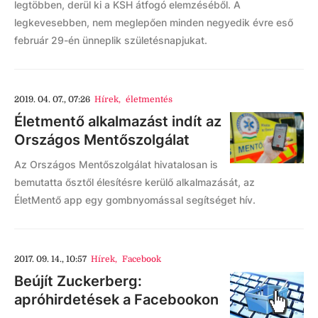
legtöbben, derül ki a KSH átfogó elemzéséből. A
legkevesebben, nem meglepően minden negyedik évre eső
február 29-én ünneplik születésnapjukat.
2019. 04. 07., 07:26
Hírek
,
életmentés
Életmentő alkalmazást indít az
Országos Mentőszolgálat
Az Országos Mentőszolgálat hivatalosan is
bemutatta ősztől élesítésre kerülő alkalmazását, az
ÉletMentő app egy gombnyomással segítséget hív.
2017. 09. 14., 10:57
Hírek
,
Facebook
Beújít Zuckerberg:
apróhirdetések a Facebookon