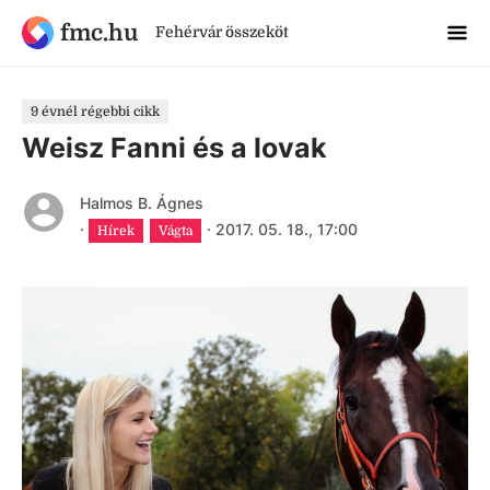
fmc.hu
Fehérvár összeköt
9 évnél régebbi cikk
Weisz Fanni és a lovak
Halmos B. Ágnes
·
·
2017. 05. 18., 17:00
Hírek
Vágta