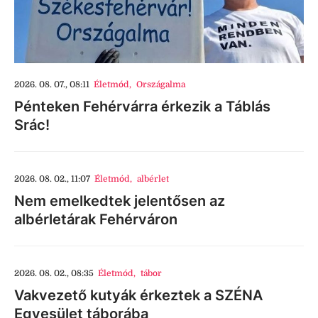
2026. 08. 07., 08:11
Életmód
,
Országalma
Pénteken Fehérvárra érkezik a Táblás
Srác!
2026. 08. 02., 11:07
Életmód
,
albérlet
Nem emelkedtek jelentősen az
albérletárak Fehérváron
2026. 08. 02., 08:35
Életmód
,
tábor
Vakvezető kutyák érkeztek a SZÉNA
Egyesület táborába