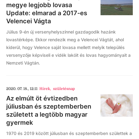
megye legjobb lovasa
Update: elmarad a 2017-es
Velencei Vágta
Július 9-én új versenyhelyszínnel gazdagodik hazánk
lovastérképe. Ekkor rendezik meg a Velencei Vágtát, ahol
kiderül, hogy Velence saját lovasa mellett melyik település
versenyzője képviseli e vidék lakóit és lovas hagyományait a
Nemzeti Vágtán.
2020. 07. 18., 12:11
Hírek
,
születésnap
Az elmúlt öt évtizedben
júliusban és szeptemberben
született a legtöbb magyar
gyermek
1970 és 2019 között júliusban és szeptemberben születtek a