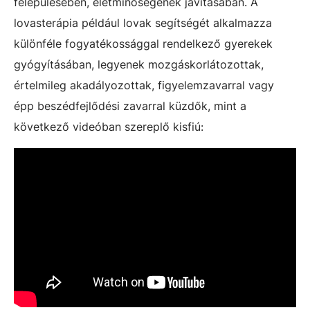
felépülésében, életminőségének javításában. A
lovasterápia például lovak segítségét alkalmazza
különféle fogyatékossággal rendelkező gyerekek
gyógyításában, legyenek mozgáskorlátozottak,
értelmileg akadályozottak, figyelemzavarral vagy
épp beszédfejlődési zavarral küzdők, mint a
következő videóban szereplő kisfiú: