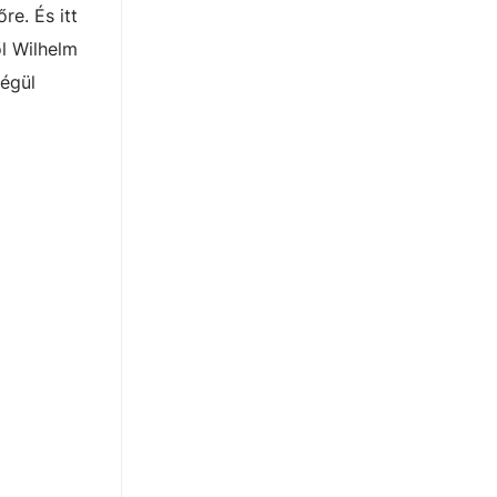
re. És itt
ől Wilhelm
végül