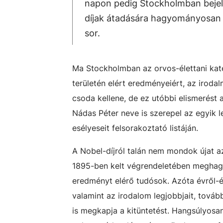
napon pedig Stockholmban bejele
díjak átadására hagyományosan d
sor.
Ma Stockholmban az orvos-élettani kateg
területén elért eredményeiért, az iroda
csoda kellene, de ez utóbbi elismerést
Nádas Péter neve is szerepel az egyik 
esélyeseit felsorakoztató listáján.
A Nobel-díjról talán nem mondok újat az
1895-ben kelt végrendeletében meghag
eredményt elérő tudósok. Azóta évről-év
valamint az irodalom legjobbjait, tov
is megkapja a kitüntetést. Hangsúlyosan