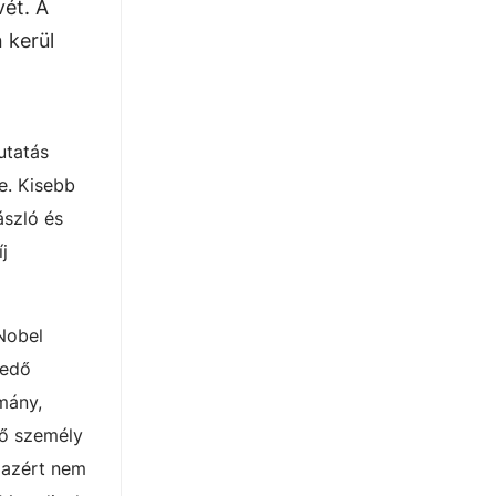
ét. A
 kerül
utatás
e. Kisebb
ászló és
j
 Nobel
kedő
mány,
vő személy
g azért nem