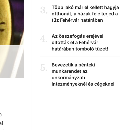
Több lakó már el kellett hagyja
3
.
otthonát, a házak felé terjed a
tűz Fehérvár határában
Az összefogás erejével
4
.
oltották el a Fehérvár
határában tomboló tüzet!
Bevezetik a pénteki
5
.
munkarendet az
önkormányzati
intézményeknél és cégeknél
a
ai