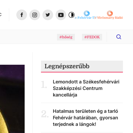
C
Fehérvár-TV
Vörösmarty Rádió
#hőség
#FEDOK
Legnépszerűbb
Lemondott a Székesfehérvári
1
.
Szakképzési Centrum
kancellárja
Hatalmas területen ég a tarló
2
.
Fehérvár határában, gyorsan
terjednek a lángok!