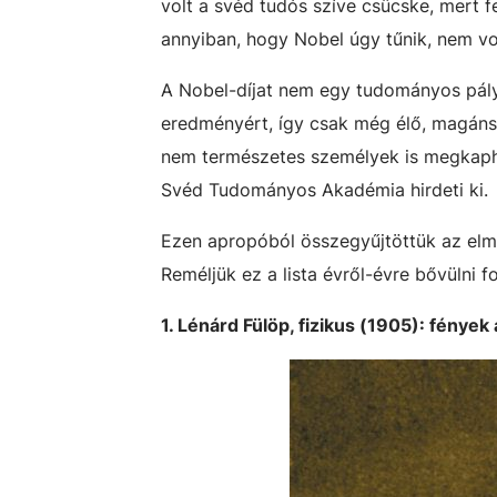
volt a svéd tudós szíve csücske, mert f
annyiban, hogy Nobel úgy tűnik, nem vo
A Nobel-díjat nem egy tudományos pályá
eredményért, így csak még élő, magáns
nem természetes személyek is megkaphat
Svéd Tudományos Akadémia hirdeti ki.
Ezen apropóból összegyűjtöttük az elmú
Reméljük ez a lista évről-évre bővülni f
1. Lénárd Fülöp, fizikus (1905): fénye