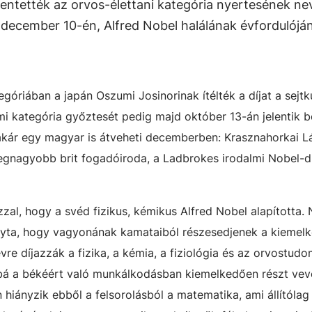
ntették az orvos-élettani kategória nyertesének nev
ecember 10-én, Alfred Nobel halálának évfordulóján
óriában a japán Oszumi Josinorinak ítélték a díjat a sejtk
lmi kategória győztesét pedig majd október 13-án jelentik b
 akár egy magyar is átveheti decemberben: Krasznahorkai L
legnagyobb brit fogadóiroda, a Ladbrokes irodalmi Nobel-dí
zal, hogy a svéd fizikus, kémikus Alfred Nobel alapította.
yta, hogy vagyonának kamataiból részesedjenek a kiemel
re díjazzák a fizika, a kémia, a fiziológia és az orvostudo
ábbá a békéért való munkálkodásban kiemelkedően részt ve
 hiányzik ebből a felsorolásból a matematika, ami állítóla