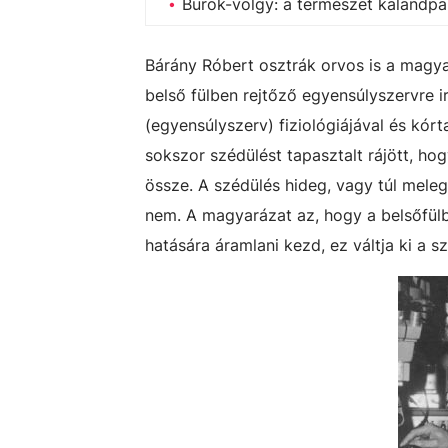
Burok-völgy: a természet kalandpa
Bárány Róbert osztrák orvos is a magya
belső fülben rejtőző egyensúlyszervre i
(egyensúlyszerv) fiziológiájával és kór
sokszor szédülést tapasztalt rájött, ho
össze. A szédülés hideg, vagy túl meleg 
nem. A magyarázat az, hogy a belsőfül
hatására áramlani kezd, ez váltja ki a s