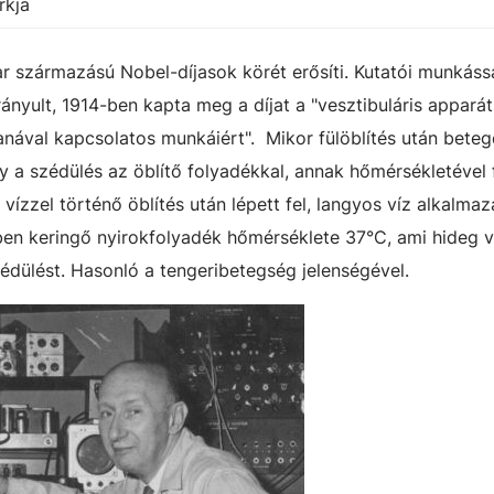
rkja
r származású Nobel-díjasok körét erősíti. Kutatói munkáss
rányult, 1914-ben kapta meg a díjat a "vesztibuláris appará
tanával kapcsolatos munkáiért". Mikor fülöblítés után beteg
gy a szédülés az öblítő folyadékkal, annak hőmérsékletével
vízzel történő öblítés után lépett fel, langyos víz alkalma
ben keringő nyirokfolyadék hőmérséklete 37°C, ami hideg 
zédülést. Hasonló a tengeribetegség jelenségével.