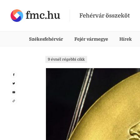
fmc.hu
Fehérvár összeköt
Székesfehérvár
Fejér vármegye
Hírek
9 évnél régebbi cikk