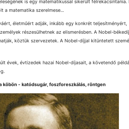
eleségének is egy matematikussal sikerült félrekacsintania
lt a matematika szerelmese...
ért, életműért adják, inkább egy konkrét teljesítményért,
zemélyek részesülhetnek az elismerésben. A Nobel-békedíj
ják, köztük szervezetek. A Nobel-díjjal kitüntetett szemé
lt évek, évtizedek hazai Nobel-díjasait, a követendő példá
og.
k a köbön - katódsugár, foszforeszkálás, röntgen