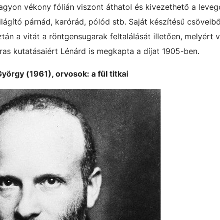
agyon vékony fólián viszont áthatol és kivezethető a levegő
ilágító párnád, karórád, pólód stb. Saját készítésű csöveib
tán a vitát a röntgensugarak feltalálását illetően, melyért 
ras kutatásaiért Lénárd is megkapta a díjat 1905-ben.
örgy (1961), orvosok: a fül titkai