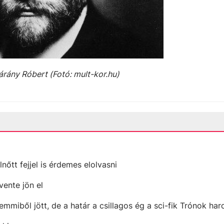
árány Róbert (Fotó: mult-kor.hu)
lnőtt fejjel is érdemes elolvasni
vente jön el
emmiből jött, de a határ a csillagos ég a sci-fik Trónok ha