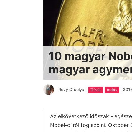
10 magyar Nobe
magyar agyme
Révy Orsolya
·
·
2016
Hírek
tudós
Az elkövetkező időszak - egésze
Nobel-díjról fog szólni. Október 3