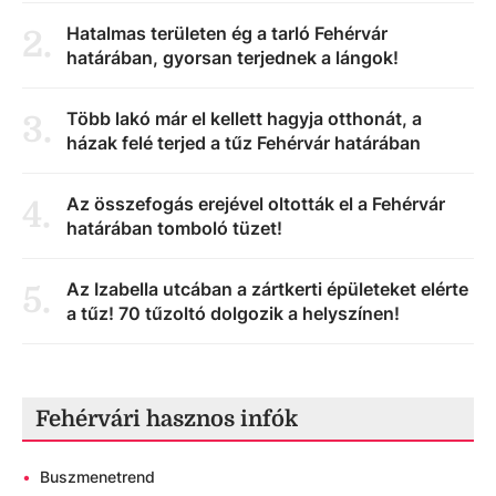
Hatalmas területen ég a tarló Fehérvár
2
.
határában, gyorsan terjednek a lángok!
Több lakó már el kellett hagyja otthonát, a
3
.
házak felé terjed a tűz Fehérvár határában
Az összefogás erejével oltották el a Fehérvár
4
.
határában tomboló tüzet!
Az Izabella utcában a zártkerti épületeket elérte
5
.
a tűz! 70 tűzoltó dolgozik a helyszínen!
Fehérvári hasznos infók
•
Buszmenetrend