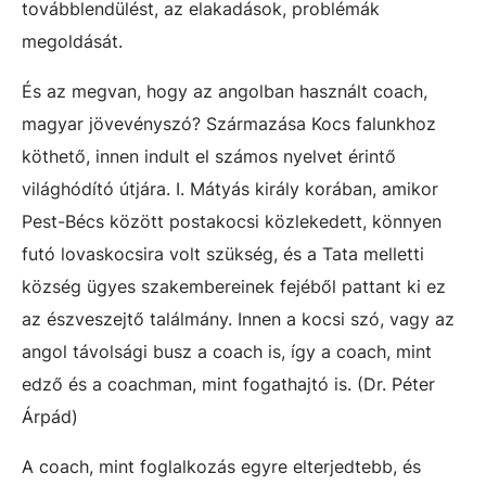
továbblendülést, az elakadások, problémák
megoldását.
És az megvan, hogy az angolban használt coach,
magyar jövevényszó? Származása Kocs falunkhoz
köthető, innen indult el számos nyelvet érintő
világhódító útjára. I. Mátyás király korában, amikor
Pest-Bécs között postakocsi közlekedett, könnyen
futó lovaskocsira volt szükség, és a Tata melletti
község ügyes szakembereinek fejéből pattant ki ez
az észveszejtő találmány. Innen a kocsi szó, vagy az
angol távolsági busz a coach is, így a coach, mint
edző és a coachman, mint fogathajtó is. (Dr. Péter
Árpád)
A coach, mint foglalkozás egyre elterjedtebb, és