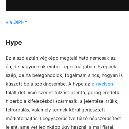
via GIPHY
Hype
Ez a szó aztán végképp megtalálható nemcsak az
én, de nagyon sok ember repertoárjában. Szépnek
szép, de ha belegondolok, fogalmam sincs, hogyan is
kúszott be a szókincsembe. A hype az
e-nyelven
talált definíció szerint túlzást jelentő, görög eredetű
hiperbola kifejezésből származik, a jelentése: trükk,
felfordulás, valamely termék körül gerjesztett
médiafelhajtás. Leegyszerűsítve túlzó népszerűsítést
jelent, amelyet leginkább úgy használ a mai fiatal,