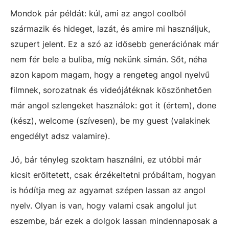
Mondok pár példát: kúl, ami az angol coolból
származik és hideget, lazát, és amire mi használjuk,
szupert jelent. Ez a szó az idősebb generációnak már
nem fér bele a buliba, míg nekünk simán. Sőt, néha
azon kapom magam, hogy a rengeteg angol nyelvű
filmnek, sorozatnak és videójátéknak köszönhetően
már angol szlengeket használok: got it (értem), done
(kész), welcome (szívesen), be my guest (valakinek
engedélyt adsz valamire).
Jó, bár tényleg szoktam használni, ez utóbbi már
kicsit erőltetett, csak érzékeltetni próbáltam, hogyan
is hódítja meg az agyamat szépen lassan az angol
nyelv. Olyan is van, hogy valami csak angolul jut
eszembe, bár ezek a dolgok lassan mindennaposak a