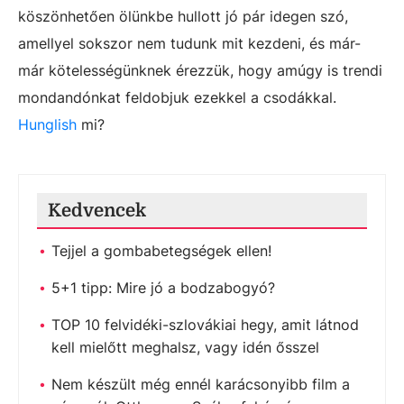
köszönhetően ölünkbe hullott jó pár idegen szó,
amellyel sokszor nem tudunk mit kezdeni, és már-
már kötelességünknek érezzük, hogy amúgy is trendi
mondandónkat feldobjuk ezekkel a csodákkal.
Hunglish
mi?
Kedvencek
Tejjel a gombabetegségek ellen!
5+1 tipp: Mire jó a bodzabogyó?
TOP 10 felvidéki-szlovákiai hegy, amit látnod
kell mielőtt meghalsz, vagy idén ősszel
Nem készült még ennél karácsonyibb film a