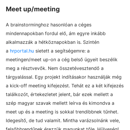
Meet up/meeting
A brainstorminghoz hasonlóan a céges
mindennapokban fordul elő, ám egyre inkább
alkalmazzák a hétköznapokban is. Szintén
a
hrportal.hu
sietett a segítségemre: a
meetingen/meet up-on a cég belső ügyeit beszélik
meg a résztvevők. Nem összetévesztendő a
tárgyalással. Egy projekt indításakor használják még
a kick-off meeting kifejezést. Tehát ez a két kifejezés
találkozót, értekezletet jelent, bár ezek mellett a
szép magyar szavak mellett leírva és kimondva a
meet up és a meeting is sokkal trendibbnek tűnhet.
Idegesítő, de tud valamit. Mintha varázsolnánk vele,
felsőbbrendűnek érezzük magunkat tőle. Hülyeség!