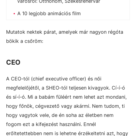
városról: Otthonom, Székesfehérvár
A 10 legjobb animációs film
Mutatok nektek párat, amelyek már nagyon régóta
bökik a csőröm:
CEO
A CEO-tól (chief executive officer) és női
megfelelőjétől, a SHEO-tól teljesen kivagyok. Cí-í-ó
és sí-í-ó. Mi a babám füléért nem lehet azt mondani,
hogy főnök, cégvezető vagy akármi. Nem tudom, ti
hogy vagytok vele, de én soha az életben nem
fogom ezt a kifejezést használni. Ennél
erőltetettebben nem is lehetne érzékeltetni azt, hogy