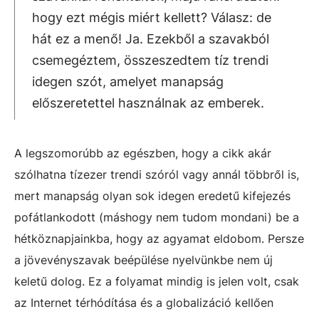
hogy ezt mégis miért kellett? Válasz: de
hát ez a menő! Ja. Ezekből a szavakból
csemegéztem, összeszedtem tíz trendi
idegen szót, amelyet manapság
előszeretettel használnak az emberek.
A legszomorúbb az egészben, hogy a cikk akár
szólhatna tízezer trendi szóról vagy annál többről is,
mert manapság olyan sok idegen eredetű kifejezés
pofátlankodott (máshogy nem tudom mondani) be a
hétköznapjainkba, hogy az agyamat eldobom. Persze
a jövevényszavak beépülése nyelvünkbe nem új
keletű dolog. Ez a folyamat mindig is jelen volt, csak
az Internet térhódítása és a globalizáció kellően