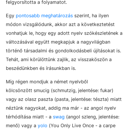
felgyorsította a folyamatot.
Egy
pontosabb meghatározás
szerint, ha ilyen
módon vizsgálódunk, akkor azt a következtetést
vonhatjuk le, hogy egy adott nyelv szókészletének a
változásával együtt megkapjuk a nagyvilágban
történő társadalmi és gondolkodásbeli újításokat is.
Tehát, ami körülöttünk zajlik, az visszaköszön a
beszédünkben és írásunkban is.
Míg régen mondjuk a német nyelvből
kölcsönzött smucig (schmutzig, jelentése: fukar)
vagy az olasz paszta (pasta, jelentése: tészta) miatt
néztünk nagyokat, addig ma már - az angol nyelv
térhódítása miatt - a
swag
(angol szleng, jelentése:
menő) vagy a
yolo
(You Only Live Once - a carpe