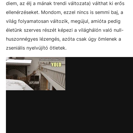
diem, az élj a mának trendi változata) válthat ki erős
ellenérzéseket. Mondom, ezzel nincs is semmi baj, a
világ folyamatosan változik, megújul, amióta pedig
életünk szerves részét képezi a világhálón való null-
huszonnégyes lézengés, azóta csak úgy ömlenek a
zseniális nyelvújító ötletek.