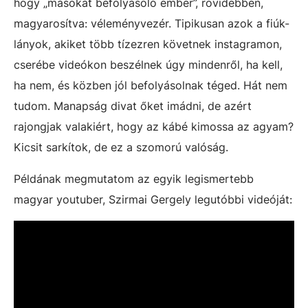
hogy „másokat befolyásoló ember”, rövidebben,
magyarosítva: véleményvezér. Tipikusan azok a fiúk-
lányok, akiket több tízezren követnek instagramon,
cserébe videókon beszélnek úgy mindenről, ha kell,
ha nem, és közben jól befolyásolnak téged. Hát nem
tudom. Manapság divat őket imádni, de azért
rajongjak valakiért, hogy az kábé kimossa az agyam?
Kicsit sarkítok, de ez a szomorú valóság.
Példának megmutatom az egyik legismertebb
magyar youtuber, Szirmai Gergely legutóbbi videóját: