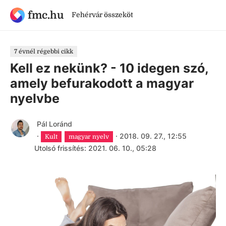
fmc.hu
Fehérvár összeköt
7 évnél régebbi cikk
Kell ez nekünk? - 10 idegen szó,
amely befurakodott a magyar
nyelvbe
Pál Loránd
·
·
2018. 09. 27., 12:55
Kult
magyar nyelv
Utolsó frissítés: 2021. 06. 10., 05:28