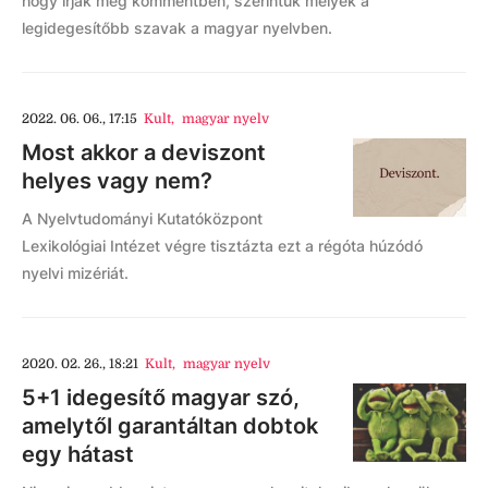
hogy írják meg kommentben, szerintük melyek a
legidegesítőbb szavak a magyar nyelvben.
2022. 06. 06., 17:15
Kult
,
magyar nyelv
Most akkor a deviszont
helyes vagy nem?
A Nyelvtudományi Kutatóközpont
Lexikológiai Intézet végre tisztázta ezt a régóta húzódó
nyelvi mizériát.
2020. 02. 26., 18:21
Kult
,
magyar nyelv
5+1 idegesítő magyar szó,
amelytől garantáltan dobtok
egy hátast