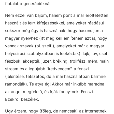
fiatalabb generációknál.
Nem ezzel van bajom, hanem pont a már erőltetetten
használt és leírt kifejezésekkel, amelyeket ráadásul
sokszor még úgy is használnak, hogy hasonuljon a
magyar nyelvhez (itt meg kell említenem azt is, hogy
vannak szavak (pl. szelfi), amelyeket már a magyar
helyesírási szabályzatban is leokéztak): lájk, láv, cset,
fészbuk, akceptál, júzer, bréking, trollfész, mém, main
stream és a legújabb "kedvencem", a fenszi
(jelentése: tetszetős, de a mai használatban bármire
rámondják). Te atya ég! Akkor már inkább maradna
az angol megfelelő, és írják fancy-nek. Fenszi.
Ezekről beszélek.
Úgy érzem, hogy (főleg, de nemcsak) az Internetnek