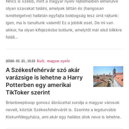
Nincs is szebb, mint a magyar nyelv rejtelmeiben elmerülve
olyan szavakat találni, amelyek láttán és (hangosan
ismételgetve) hallatán egyfajta boldogság lesz úrrá rajtunk:
igen, ma is tanultunk valamit! Ez a jobbik eset. De mi van
akkor, ha olyan kifejezésbe botlunk, amelytől már első blikkre
feláll...
2026. 01. 21., 13:13
Kult
,
magyar nyelv
A Székesfehérvár szó akár
varázsige is lehetne a Harry
Potterben egy amerikai
TikToker szerint
Brianbeepboop gonosz ábrázattal sorolja a magyar városok
neveit, köztük Székesfehérvárét is. Szerinte a legdurvább
Kiskunfélegyháza, ami akár egy halálos átok neve is lehetne.