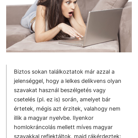
Biztos sokan találkoztatok már azzal a
jelenséggel, hogy a lelkes delikvens olyan
szavakat használ beszélgetés vagy
csetelés (pl. ez is) során, amelyet bár
értetek, mégis azt érzitek, valahogy nem
illik a magyar nyelvbe. Ilyenkor
homlokráncolás mellett míves magyar
szavakkal reflektáltok, majd rákérdeztek: