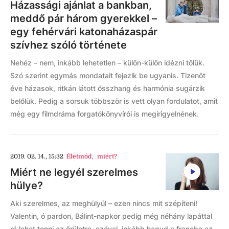
Házassági ajánlat a bankban,
meddő pár három gyerekkel –
egy fehérvári katonaházaspár
szívhez szóló története
Nehéz – nem, inkább lehetetlen – külön-külön idézni tőlük.
Szó szerint egymás mondatait fejezik be ugyanis. Tizenöt
éve házasok, ritkán látott összhang és harmónia sugárzik
belőlük. Pedig a sorsuk többször is vett olyan fordulatot, amit
még egy filmdráma forgatókönyvírói is megirigyelnének.
2019. 02. 14., 15:32
Életmód
,
miért?
Miért ne legyél szerelmes
hülye?
Aki szerelmes, az meghülyül – ezen nincs mit szépíteni!
Valentin, ó pardon, Bálint-napkor pedig még néhány lapáttal
rá lehet tenni az őrületre, szóval, inkább hagyd a francba az