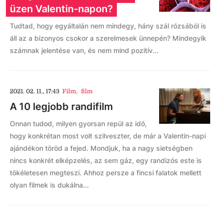
üzen Valentin-napon?
Tudtad, hogy egyáltalán nem mindegy, hány szál rózsából is
áll az a bizonyos csokor a szerelmesek ünnepén? Mindegyik
számnak jelentése van, és nem mind pozitív...
2021. 02. 11., 17:43
Film
,
film
A 10 legjobb randifilm
Onnan tudod, milyen gyorsan repül az idő,
hogy konkrétan most volt szilveszter, de már a Valentin-napi
ajándékon töröd a fejed. Mondjuk, ha a nagy sietségben
nincs konkrét elképzelés, az sem gáz, egy randizós este is
tökéletesen megteszi. Ahhoz persze a fincsi falatok mellett
olyan filmek is dukálna...