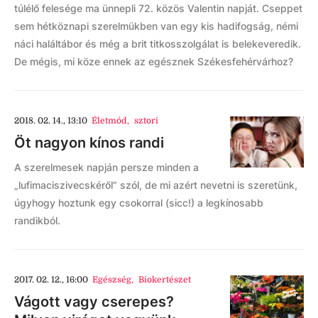
túlélő felesége ma ünnepli 72. közös Valentin napját. Cseppet
sem hétköznapi szerelmükben van egy kis hadifogság, némi
náci haláltábor és még a brit titkosszolgálat is belekeveredik.
De mégis, mi köze ennek az egésznek Székesfehérvárhoz?
2018. 02. 14., 13:10
Életmód
,
sztori
Öt nagyon kínos randi
A szerelmesek napján persze minden a
„lufimaciszivecskéről” szól, de mi azért nevetni is szeretünk,
úgyhogy hoztunk egy csokorral (sicc!) a legkínosabb
randikból.
2017. 02. 12., 16:00
Egészség
,
Biokertészet
Vágott vagy cserepes?