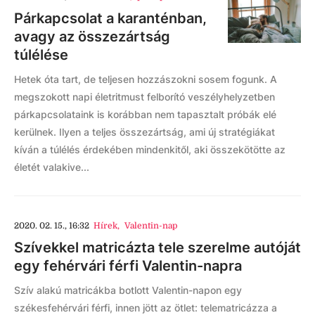
Párkapcsolat a karanténban,
avagy az összezártság
túlélése
Hetek óta tart, de teljesen hozzászokni sosem fogunk. A
megszokott napi életritmust felborító veszélyhelyzetben
párkapcsolataink is korábban nem tapasztalt próbák elé
kerülnek. Ilyen a teljes összezártság, ami új stratégiákat
kíván a túlélés érdekében mindenkitől, aki összekötötte az
életét valakive...
2020. 02. 15., 16:32
Hírek
,
Valentin-nap
Szívekkel matricázta tele szerelme autóját
egy fehérvári férfi Valentin-napra
Szív alakú matricákba botlott Valentin-napon egy
székesfehérvári férfi, innen jött az ötlet: telematricázza a