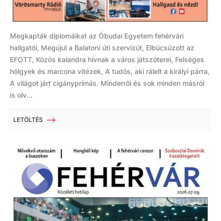
Megkapták diplomáikat az Óbudai Egyetem fehérvári
hallgatói, Megújul a Balatoni úti szervizút, Elbúcsúzott az
EFOTT, Közös kalandra hívnak a város játszóterei, Felséges
hölgyek és marcona vitézek, A tudós, aki rálelt a királyi párra,
A világot járt cigányprímás. Minderről és sok minden másról
is olv...
LETÖLTÉS