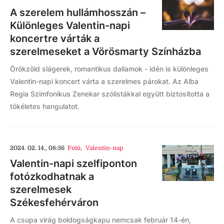
A szerelem hullámhosszán –
Különleges Valentin-napi
koncertre várták a
szerelmeseket a Vörösmarty Színházba
Örökzöld slágerek, romantikus dallamok - idén is különleges
Valentin-napi koncert várta a szerelmes párokat. Az Alba
Regia Szimfonikus Zenekar szólistákkal együtt biztosította a
tökéletes hangulatot.
2024. 02. 14., 08:36
Fotó
,
Valentin-nap
Valentin-napi szelfiponton
fotózkodhatnak a
szerelmesek
Székesfehérváron
A csupa virág boldogságkapu nemcsak február 14-én,