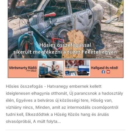
Hősies összefogás - Hatvanegy embernek kellett
ideiglenesen elhagynia otthonát, Új parancsnok a hadosztály
élén, Egyéves a belváros új közösségi tere, Hőség van,
vízhiány nincs, Minden, amit az intermodális csomópontról
tudni kell, Elkezdődtek a Hűség Közös hang és árulás
olvasópróbái, A múlt folyta...