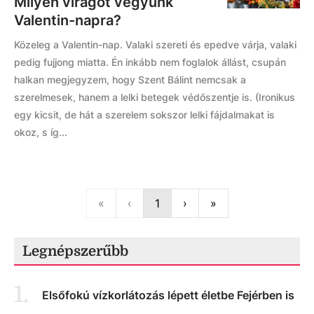
Milyen virágot vegyünk
Valentin-napra?
Közeleg a Valentin-nap. Valaki szereti és epedve várja, valaki
pedig fujjong miatta. Én inkább nem foglalok állást, csupán
halkan megjegyzem, hogy Szent Bálint nemcsak a
szerelmesek, hanem a lelki betegek védőszentje is. (Ironikus
egy kicsit, de hát a szerelem sokszor lelki fájdalmakat is
okoz, s íg...
First
Previous
Next
Last
«
‹
1
›
»
Legnépszerűbb
1
.
Elsőfokú vízkorlátozás lépett életbe Fejérben is