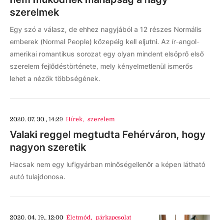
szerelmek
Egy szó a válasz, de ehhez nagyjából a 12 részes Normális
emberek (Normal People) közepéig kell eljutni. Az ír-angol-
amerikai romantikus sorozat egy olyan mindent elsöprő első
szerelem fejlődéstörténete, mely kényelmetlenül ismerős
lehet a nézők többségének.
2020. 07. 30., 14:29
Hírek
,
szerelem
Valaki reggel megtudta Fehérváron, hogy
nagyon szeretik
Hacsak nem egy lufigyárban minőségellenőr a képen látható
autó tulajdonosa.
2020. 04. 19., 12:00
Életmód
,
párkapcsolat