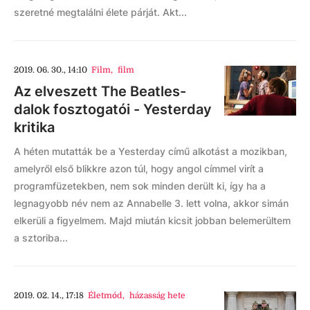
szeretné megtalálni élete párját. Akt...
2019. 06. 30., 14:10
Film
,
film
Az elveszett The Beatles-
dalok fosztogatói - Yesterday
kritika
A héten mutatták be a Yesterday című alkotást a mozikban,
amelyről első blikkre azon túl, hogy angol címmel virít a
programfüzetekben, nem sok minden derült ki, így ha a
legnagyobb név nem az Annabelle 3. lett volna, akkor simán
elkerüli a figyelmem. Majd miután kicsit jobban belemerültem
a sztoriba...
2019. 02. 14., 17:18
Életmód
,
házasság hete