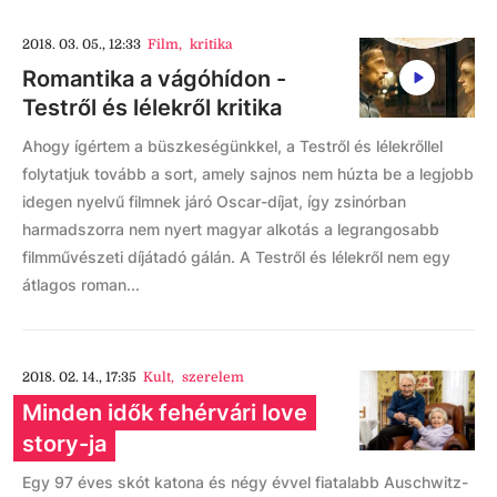
2018. 03. 05., 12:33
Film
,
kritika
Romantika a vágóhídon -
Testről és lélekről kritika
Ahogy ígértem a büszkeségünkkel, a Testről és lélekrőllel
folytatjuk tovább a sort, amely sajnos nem húzta be a legjobb
idegen nyelvű filmnek járó Oscar-díjat, így zsinórban
harmadszorra nem nyert magyar alkotás a legrangosabb
filmművészeti díjátadó gálán. A Testről és lélekről nem egy
átlagos roman...
2018. 02. 14., 17:35
Kult
,
szerelem
Minden idők fehérvári love
story-ja
Egy 97 éves skót katona és négy évvel fiatalabb Auschwitz-