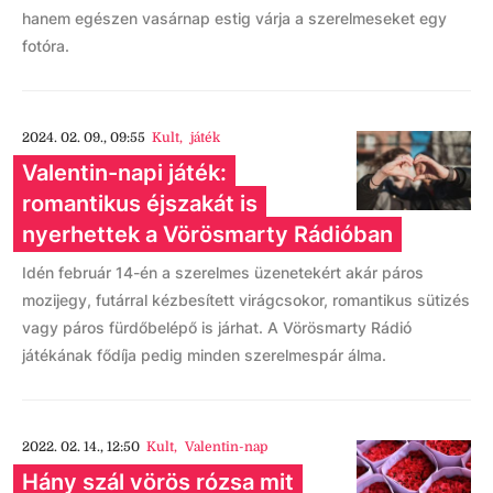
hanem egészen vasárnap estig várja a szerelmeseket egy
fotóra.
2024. 02. 09., 09:55
Kult
,
játék
Valentin-napi játék:
romantikus éjszakát is
nyerhettek a Vörösmarty Rádióban
Idén február 14-én a szerelmes üzenetekért akár páros
mozijegy, futárral kézbesített virágcsokor, romantikus sütizés
vagy páros fürdőbelépő is járhat. A Vörösmarty Rádió
játékának fődíja pedig minden szerelmespár álma.
2022. 02. 14., 12:50
Kult
,
Valentin-nap
Hány szál vörös rózsa mit