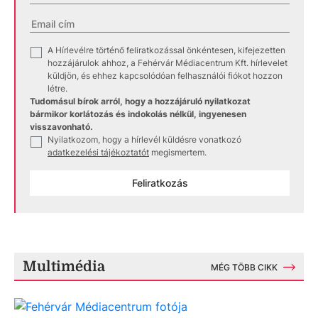
A Hírlevélre történő feliratkozással önkéntesen, kifejezetten
✓
hozzájárulok ahhoz, a Fehérvár Médiacentrum Kft. hírlevelet
küldjön, és ehhez kapcsolódóan felhasználói fiókot hozzon
létre.
Tudomásul bírok arról, hogy a hozzájáruló nyilatkozat
bármikor korlátozás és indokolás nélkül, ingyenesen
visszavonható.
Nyilatkozom, hogy a hírlevél küldésre vonatkozó
✓
adatkezelési tájékoztatót
megismertem.
Feliratkozás
Multimédia
MÉG TÖBB CIKK