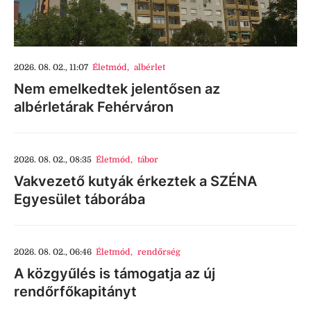
2026. 08. 02., 11:07
Életmód
,
albérlet
Nem emelkedtek jelentősen az
albérletárak Fehérváron
2026. 08. 02., 08:35
Életmód
,
tábor
Vakvezető kutyák érkeztek a SZÉNA
Egyesület táborába
2026. 08. 02., 06:46
Életmód
,
rendőrség
A közgyűlés is támogatja az új
rendőrfőkapitányt