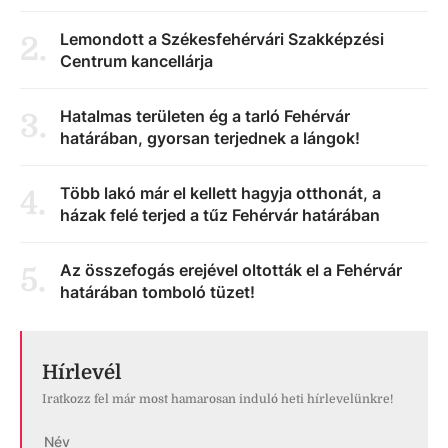
Lemondott a Székesfehérvári Szakképzési
2
.
Centrum kancellárja
Hatalmas területen ég a tarló Fehérvár
3
.
határában, gyorsan terjednek a lángok!
Több lakó már el kellett hagyja otthonát, a
4
.
házak felé terjed a tűz Fehérvár határában
Az összefogás erejével oltották el a Fehérvár
5
.
határában tomboló tüzet!
Hírlevél
Iratkozz fel már most hamarosan induló heti hírlevelünkre!