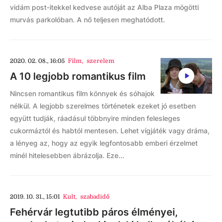
vidám post-itekkel kedvese autóját az Alba Plaza mögötti
murvás parkolóban. A nő teljesen meghatódott.
2020. 02. 08., 16:05
Film
,
szerelem
A 10 legjobb romantikus film
Nincsen romantikus film könnyek és sóhajok
nélkül. A legjobb szerelmes történetek ezeket jó esetben
együtt tudják, ráadásul többnyire minden felesleges
cukormáztól és habtól mentesen. Lehet vígjáték vagy dráma,
a lényeg az, hogy az egyik legfontosabb emberi érzelmet
minél hitelesebben ábrázolja. Eze...
2019. 10. 31., 15:01
Kult
,
szabadidő
Fehérvár legtutibb páros élményei,