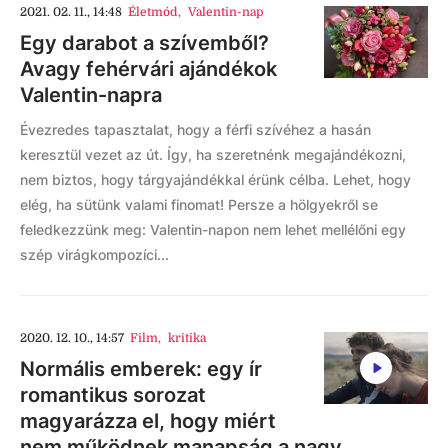
2021. 02. 11., 14:48
Életmód
,
Valentin-nap
Egy darabot a szívemből?
Avagy fehérvári ajándékok
Valentin-napra
Évezredes tapasztalat, hogy a férfi szívéhez a hasán
keresztül vezet az út. Így, ha szeretnénk megajándékozni,
nem biztos, hogy tárgyajándékkal érünk célba. Lehet, hogy
elég, ha sütünk valami finomat! Persze a hölgyekről se
feledkezzünk meg: Valentin-napon nem lehet mellélőni egy
szép virágkompozíci...
2020. 12. 10., 14:57
Film
,
kritika
Normális emberek: egy ír
romantikus sorozat
magyarázza el, hogy miért
nem működnek manapság a nagy