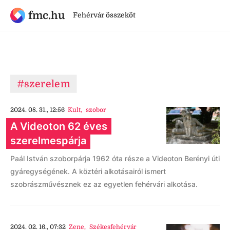
fmc.hu
Fehérvár összeköt
#szerelem
2024. 08. 31., 12:56
Kult
,
szobor
A Videoton 62 éves
szerelmespárja
Paál István szoborpárja 1962 óta része a Videoton Berényi úti
gyáregységének. A köztéri alkotásairól ismert
szobrászművésznek ez az egyetlen fehérvári alkotása.
2024. 02. 16., 07:32
Zene
,
Székesfehérvár