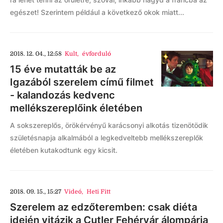
egészet! Szerintem például a következő okok miatt...
2018. 12. 04., 12:58
Kult
,
évforduló
15 éve mutatták be az
Igazából szerelem című filmet
- kalandozás kedvenc
mellékszereplőink életében
A sokszereplős, örökérvényű karácsonyi alkotás tizenötödik
születésnapja alkalmából a legkedveltebb mellékszereplők
életében kutakodtunk egy kicsit.
2018. 09. 15., 15:27
Videó
,
Heti Fitt
Szerelem az edzőteremben: csak diéta
idején vitázik a Cutler Fehérvár álompárja