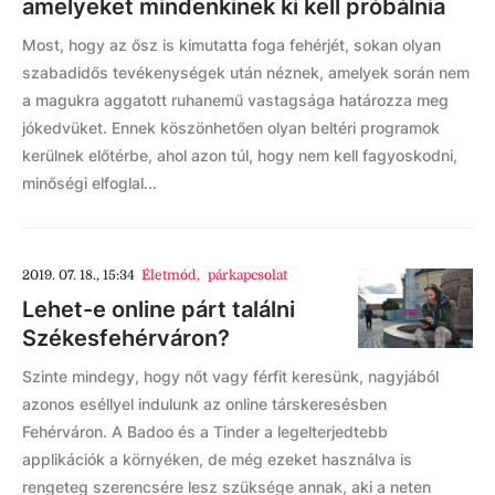
amelyeket mindenkinek ki kell próbálnia
Most, hogy az ősz is kimutatta foga fehérjét, sokan olyan
szabadidős tevékenységek után néznek, amelyek során nem
a magukra aggatott ruhanemű vastagsága határozza meg
jókedvüket. Ennek köszönhetően olyan beltéri programok
kerülnek előtérbe, ahol azon túl, hogy nem kell fagyoskodni,
minőségi elfoglal...
2019. 07. 18., 15:34
Életmód
,
párkapcsolat
Lehet-e online párt találni
Székesfehérváron?
Szinte mindegy, hogy nőt vagy férfit keresünk, nagyjából
azonos eséllyel indulunk az online társkeresésben
Fehérváron. A Badoo és a Tinder a legelterjedtebb
applikációk a környéken, de még ezeket használva is
rengeteg szerencsére lesz szüksége annak, aki a neten