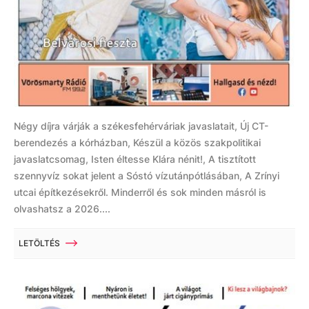
Négy díjra várják a székesfehérváriak javaslatait, Új CT-
berendezés a kórházban, Készül a közös szakpolitikai
javaslatcsomag, Isten éltesse Klára nénit!, A tisztított
szennyvíz sokat jelent a Sóstó vízutánpótlásában, A Zrínyi
utcai építkezésekről. Minderről és sok minden másról is
olvashatsz a 2026....
LETÖLTÉS