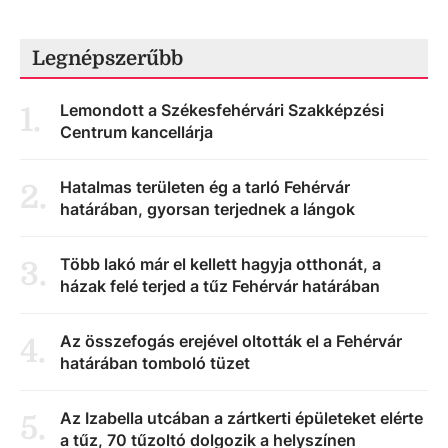
Legnépszerűbb
Lemondott a Székesfehérvári Szakképzési
1
.
Centrum kancellárja
Hatalmas területen ég a tarló Fehérvár
2
.
határában, gyorsan terjednek a lángok
Több lakó már el kellett hagyja otthonát, a
3
.
házak felé terjed a tűz Fehérvár határában
Az összefogás erejével oltották el a Fehérvár
4
.
határában tomboló tüzet
Az Izabella utcában a zártkerti épületeket elérte
5
.
a tűz, 70 tűzoltó dolgozik a helyszínen