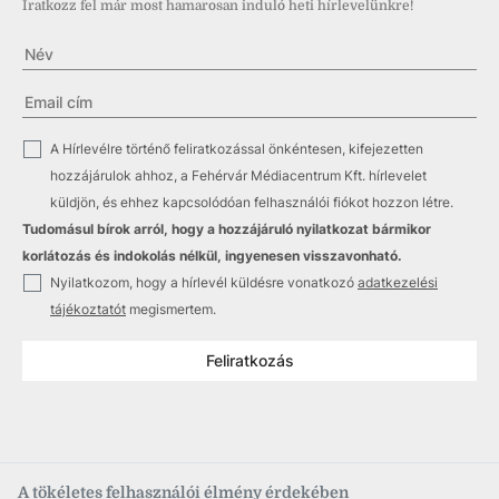
Iratkozz fel már most hamarosan induló heti hírlevelünkre!
✓
A Hírlevélre történő feliratkozással önkéntesen, kifejezetten
hozzájárulok ahhoz, a Fehérvár Médiacentrum Kft. hírlevelet
küldjön, és ehhez kapcsolódóan felhasználói fiókot hozzon létre.
Tudomásul bírok arról, hogy a hozzájáruló nyilatkozat bármikor
korlátozás és indokolás nélkül, ingyenesen visszavonható.
✓
Nyilatkozom, hogy a hírlevél küldésre vonatkozó
adatkezelési
tájékoztatót
megismertem.
Feliratkozás
A tökéletes felhasználói élmény érdekében