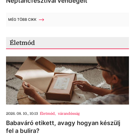
Néptáncfesztivál vendégeit
MÉG TÖBB CIKK
Életmód
2026. 08. 10., 10:13
Életmód
,
várandósság
Babaváró etikett, avagy hogyan készülj
fel a bulira?