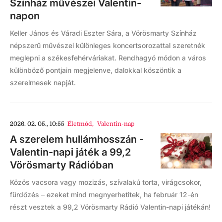
Színház művészei Valentin-
napon
Keller János és Váradi Eszter Sára, a Vörösmarty Színház
népszerű művészei különleges koncertsorozattal szeretnék
meglepni a székesfehérváriakat. Rendhagyó módon a város
különböző pontjain megjelenve, dalokkal köszöntik a
szerelmesek napját.
2026. 02. 05., 10:55
Életmód
,
Valentin-nap
A szerelem hullámhosszán -
Valentin-napi játék a 99,2
Vörösmarty Rádióban
Közös vacsora vagy mozizás, szívalakú torta, virágcsokor,
fürdőzés – ezeket mind megnyerhetitek, ha február 12-én
részt vesztek a 99,2 Vörösmarty Rádió Valentin-napi játékán!