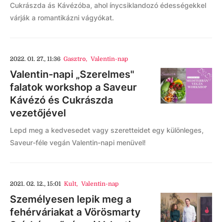
Cukrászda ás Kávézóba, ahol ínycsiklandozó édességekkel
várják a romantikázni vágyókat.
2022. 01. 27., 11:36
Gasztro
,
Valentin-nap
Valentin-napi „Szerelmes"
falatok workshop a Saveur
Kávézó és Cukrászda
vezetőjével
Lepd meg a kedvesedet vagy szeretteidet egy különleges,
Saveur-féle vegán Valentin-napi menüvel!
2021. 02. 12., 15:01
Kult
,
Valentin-nap
Személyesen lepik meg a
fehérváriakat a Vörösmarty