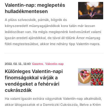
Valentin-nap: meglepetés
hulladékmentesen
A plüss szívecskék, párnák, bögrék és
kényszeredett műanyagajándékok kora talán már lassan
leáldozóban van. Ha mégis meglepnénk kedvesünket valami
igazán eredeti ajándékkal, de távol áll tőlünk Ámor műanyag
földi megtestesülése, akkor íme néhány tipp Valentin-napra.
2022. 02. 12., 12:40
Gasztro
,
Valentin-nap
Különleges Valentin-napi
finomságokkal várják a
vendégeket a fehérvári
cukrászdák
Ha valami igazán extrára vágynátok Valentin-nap alkalmából,
akkor látogassatok el a Damniczki Cukrászda, illetve a Krém