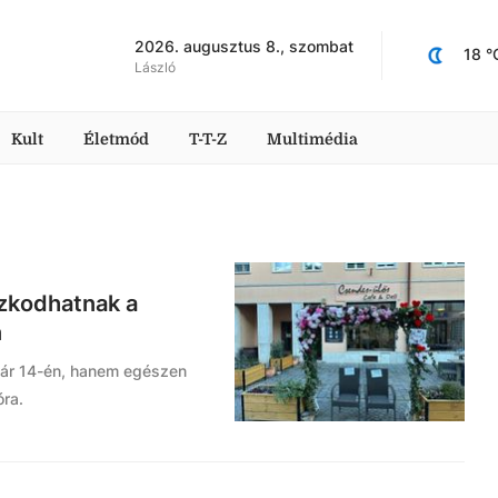
2026. augusztus 8., szombat
18
 °
László
Kult
Életmód
T-T-Z
Multimédia
ózkodhatnak a
n
ár 14-én, hanem egészen
óra.