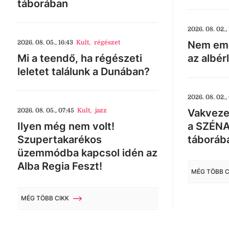
táborában
2026. 08. 02., 
2026. 08. 05., 16:43
Kult
,
régészet
Nem eme
Mi a teendő, ha régészeti
az albér
leletet találunk a Dunában?
2026. 08. 02.,
2026. 08. 05., 07:45
Kult
,
jazz
Vakveze
Ilyen még nem volt!
a SZÉNA
Szupertakarékos
táboráb
üzemmódba kapcsol idén az
Alba Regia Feszt!
MÉG TÖBB C
MÉG TÖBB CIKK