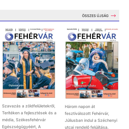
ÖSSZES ÚJSÁG
Szavazás a zöldfelületekről,
Három napon át
Terítéken a fejlesztések és a
fesztiválozott Fehérvár,
média, Székesfehérvár
Júliusban indul a Széchenyi
Egészségügyéért, A
utcai rendelő felújítása,