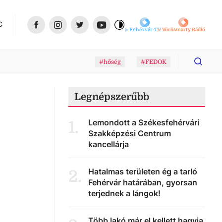
C
Fehérvár-TV
Vörösmarty Rádió
#hőség
#FEDOK
Legnépszerűbb
Lemondott a Székesfehérvári
1
.
Szakképzési Centrum
kancellárja
Hatalmas területen ég a tarló
2
.
Fehérvár határában, gyorsan
terjednek a lángok!
Több lakó már el kellett hagyja