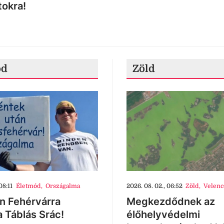
tokra!
ód
Zöld
08:11
Életmód
,
Országalma
2026. 08. 02., 06:52
Zöld
,
Velenc
n Fehérvárra
Megkezdődnek az
a Táblás Srác!
élőhelyvédelmi