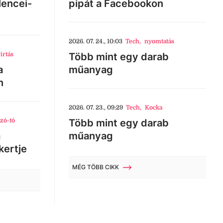
lencei-
pipát a Facebookon
2026. 07. 24., 10:03
Tech
,
nyomtatás
irtás
Több mint egy darab
a
műanyag
n
2026. 07. 23., 09:29
Tech
,
Kocka
zó-tó
Több mint egy darab
a
műanyag
kertje
MÉG TÖBB CIKK