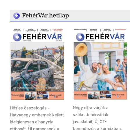
FehérVár hetilap
Négy díjra várják a
Hősies összefogás -
székesfehérváriak
Hatvanegy embernek kellett
javaslatait, Új CT-
ideiglenesen elhagynia
berendezés a kórházban,
otthonát, Új parancsnok a