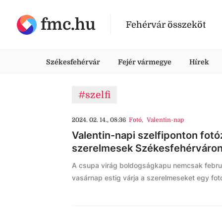
fmc.hu
Fehérvár összeköt
Székesfehérvár
Fejér vármegye
Hírek
#szelfi
2024. 02. 14., 08:36
Fotó
,
Valentin-nap
Valentin-napi szelfiponton fot
szerelmesek Székesfehérváro
A csupa virág boldogságkapu nemcsak febru
vasárnap estig várja a szerelmeseket egy fot