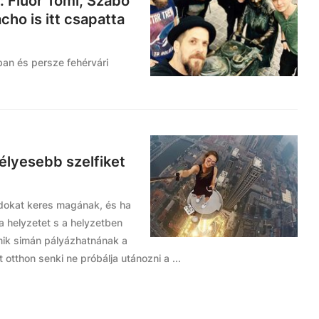
: Fluor Tomi, Szabó
ho is itt csapatta
ban és persze fehérvári
zélyesebb szelfiket
ndokat keres magának, és ha
 a helyzetet s a helyzetben
amik simán pályázhatnának a
otthon senki ne próbálja utánozni a ...