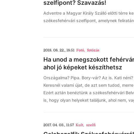
szelfipont? Szavazás!
Adventre a Magyar Király Szálló előtti térre ke
székesfehérvári szelfipont, amelynek feliratár
2018. 08. 22., 18:51
Fotó
,
fotózás
Ha unod a megszokott fehérvári
ahol jó képeket készíthetsz
Országalma? Pipa. Bory-vár? Az is. Kati néni?
Keresnél valami újat, de azt sem tudod, merre i
Ezért aztán benéztünk a székesfehérvári Bel
is, hogy olyan helyeket találjunk, ahol nem, va
2017. 04. 03., 11:57
Kult
,
szelfi