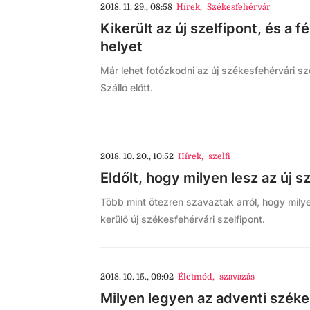
2018. 11. 29., 08:58
Hírek
,
Székesfehérvár
Kikerült az új szelfipont, és a
helyet
Már lehet fotózkodni az új székesfehérvári sze
Szálló előtt.
2018. 10. 20., 10:52
Hírek
,
szelfi
Eldőlt, hogy milyen lesz az új 
Több mint ötezren szavaztak arról, hogy milyen
kerülő új székesfehérvári szelfipont.
2018. 10. 15., 09:02
Életmód
,
szavazás
Milyen legyen az adventi széke