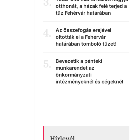
3
.
otthonát, a házak felé terjed a
tűz Fehérvár határában
Az összefogás erejével
4
.
oltották el a Fehérvár
határában tomboló tüzet!
Bevezetik a pénteki
5
.
munkarendet az
önkormányzati
intézményeknél és cégeknél
Hírlevél