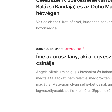
Celebszelfik Székesfehérvárról
Balázs (Bandája) és az Ocho Mac
hétvégén
Volt celebszelfi Kati nénivel, Budapest-sapká
közönséggel.
2016. 08. 19., 08:06
Utazás
,
szelfi
Íme az orosz lány, aki a legves
csinálja
Angela Nikolau mindig új kihívásokat és kala
megtalálta azokat, nem felejti el megörökíteni
magát is. Magyarán olyan selfie-ket csinál, 
legveszélyesebb selfie-k címére. (Éppen ezért 