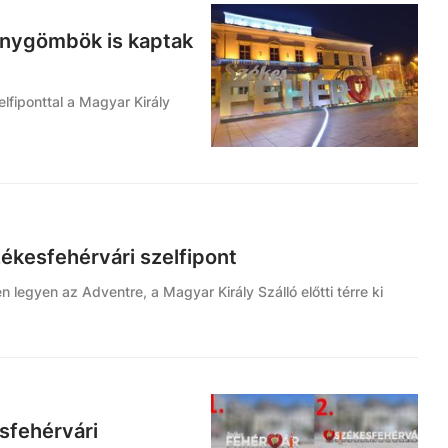
 fénygömbök is kaptak
lfiponttal a Magyar Király
székesfehérvári szelfipont
 legyen az Adventre, a Magyar Király Szálló előtti térre ki
sfehérvári