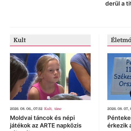
derül a ti
Kult
Életm
2026. 08. 06., 07:32
Kult
,
tánc
2026. 08. 07., 
Moldvai táncok és népi
Pénteke
játékok az ARTE napközis
érkezik 