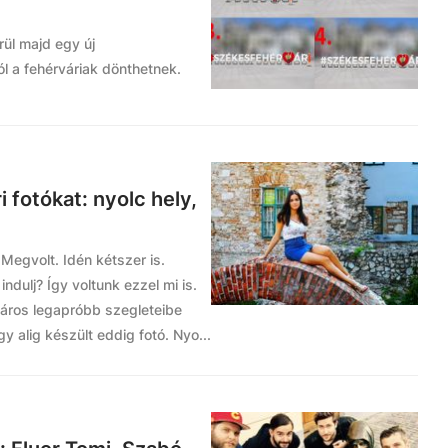
rül majd egy új
ól a fehérváriak dönthetnek.
 fotókat: nyolc hely,
 Megvolt. Idén kétszer is.
ndulj? Így voltunk ezzel mi is.
város legapróbb szegleteibe
gy alig készült eddig fotó. Nyo...