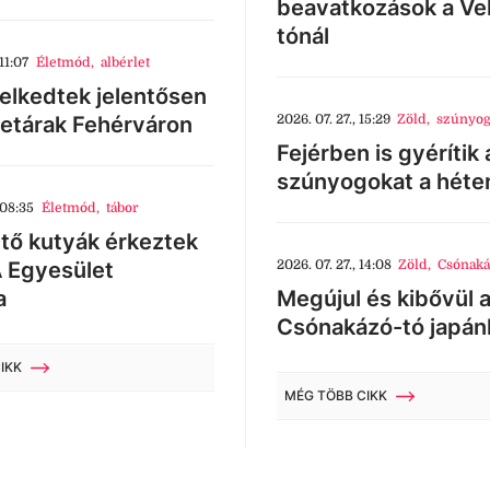
beavatkozások a Ve
tónál
11:07
Életmód
,
albérlet
lkedtek jelentősen
letárak Fehérváron
2026. 07. 27., 15:29
Zöld
,
szúnyog
Fejérben is gyérítik 
szúnyogokat a héte
 08:35
Életmód
,
tábor
tő kutyák érkeztek
 Egyesület
2026. 07. 27., 14:08
Zöld
,
Csónaká
a
Megújul és kibővül 
Csónakázó-tó japán
IKK
MÉG TÖBB CIKK