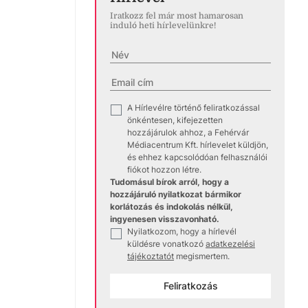
Iratkozz fel már most hamarosan
induló heti hírlevelünkre!
A Hírlevélre történő feliratkozással
✓
önkéntesen, kifejezetten
hozzájárulok ahhoz, a Fehérvár
Médiacentrum Kft. hírlevelet küldjön,
és ehhez kapcsolódóan felhasználói
fiókot hozzon létre.
Tudomásul bírok arról, hogy a
hozzájáruló nyilatkozat bármikor
korlátozás és indokolás nélkül,
ingyenesen visszavonható.
Nyilatkozom, hogy a hírlevél
✓
küldésre vonatkozó
adatkezelési
tájékoztatót
megismertem.
Feliratkozás