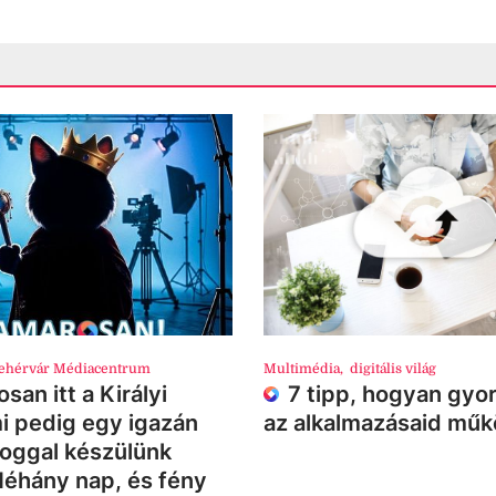
ehérvár Médiacentrum
Multimédia
,
digitális világ
san itt a Királyi
7 tipp, hogyan gyor
i pedig egy igazán
az alkalmazásaid mű
loggal készülünk
Néhány nap, és fény