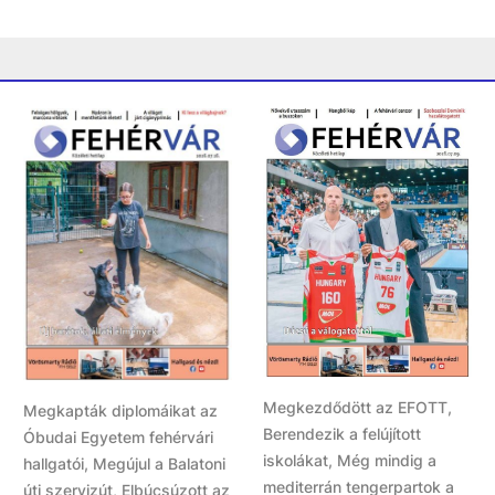
Megkezdődött az EFOTT,
Megkapták diplomáikat az
Berendezik a felújított
Óbudai Egyetem fehérvári
iskolákat, Még mindig a
hallgatói, Megújul a Balatoni
mediterrán tengerpartok a
úti szervizút, Elbúcsúzott az