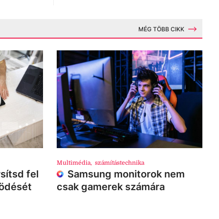
MÉG TÖBB CIKK
Multimédia
,
számítástechnika
sítsd fel
Samsung monitorok nem
ködését
csak gamerek számára