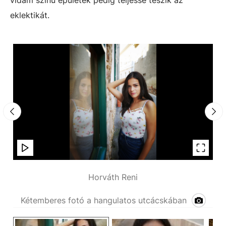
vidám színű épületek pedig teljessé teszik az
eklektikát.
Horváth Reni
Kétemberes fotó a hangulatos utcácskában