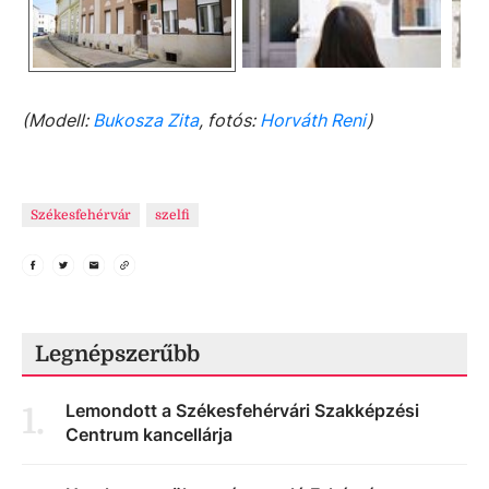
(Modell:
Bukosza Zita
, fotós:
Horváth Reni
)
Székesfehérvár
szelfi
Legnépszerűbb
Lemondott a Székesfehérvári Szakképzési
1
.
Centrum kancellárja