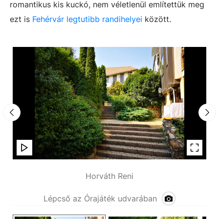
romantikus kis kuckó, nem véletlenül említettük meg
ezt is
Fehérvár legtutibb randihelyei
között.
Horváth Reni
Lépcső az Órajáték udvarában