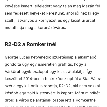
kevésbé ismert, elfeledett vagy talán még igazán fel
sem fedezett helyeket kerestünk, ahol jól néz ki egy
szelfi, látványos a környezet és egy kicsit új arcát
mutathatja meg a koronázóváros.
R2-D2 a Romkertnél
George Lucas hetvenedik születésnapja alkalmából
gondolta úgy egy ismeretlen graffitis, hogy a
Várkörút egyik oszlopát egy kicsit átalakítja. Így
készült el 2014-ben a fehér kőoszlopból a Star Wars-
széria egyik ikonikus robotja, R2-D2, aki nem sokkal
később egy zöld kistestvért is kapott. Mára mindkét
droid a város bejáratának őrzője lett a Romkertnél,