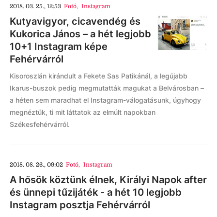
2018. 03. 25., 12:53
Fotó
,
Instagram
Kutyavigyor, cicavendég és
Kukorica János – a hét legjobb
10+1 Instagram képe
Fehérvárról
Kisoroszlán kirándult a Fekete Sas Patikánál, a legújabb
Ikarus-buszok pedig megmutatták magukat a Belvárosban –
a héten sem maradhat el Instagram-válogatásunk, úgyhogy
megnéztük, ti mit láttatok az elmúlt napokban
Székesfehérvárról.
2018. 08. 26., 09:02
Fotó
,
Instagram
A hősök köztünk élnek, Királyi Napok after
és ünnepi tűzijáték - a hét 10 legjobb
Instagram posztja Fehérvárról