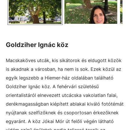
Goldziher Ignác köz
Macskaköves utcák, kis sikátorok és eldugott közök
is akadnak a városban, ha nem is sok. Ezek közül az
egyik legszebb a Hiemer-ház oldalában található
Goldziher Ignác köz. A fehérvári születésű
orientalistáról elnevezett utcácska vakolatlan falai,
derékmagasságban kiépített ablakai kiváló fotótémát
nyújtanak szelfizőknek és csoportosan érkezőknek
egyaránt. A köz Jókai Mór út felőli végén látható