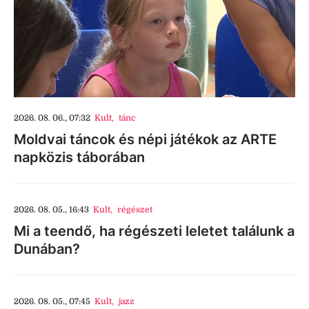
2026. 08. 06., 07:32
Kult
,
tánc
Moldvai táncok és népi játékok az ARTE
napközis táborában
2026. 08. 05., 16:43
Kult
,
régészet
Mi a teendő, ha régészeti leletet találunk a
Dunában?
2026. 08. 05., 07:45
Kult
,
jazz