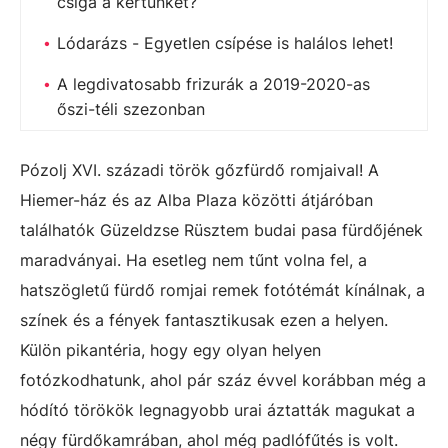
csiga a kertünket?
Lódarázs - Egyetlen csípése is halálos lehet!
A legdivatosabb frizurák a 2019-2020-as
őszi-téli szezonban
Pózolj XVI. századi török gőzfürdő romjaival! A
Hiemer-ház és az Alba Plaza közötti átjáróban
találhatók Güzeldzse Rüsztem budai pasa fürdőjének
maradványai. Ha esetleg nem tűnt volna fel, a
hatszögletű fürdő romjai remek fotótémát kínálnak, a
színek és a fények fantasztikusak ezen a helyen.
Külön pikantéria, hogy egy olyan helyen
fotózkodhatunk, ahol pár száz évvel korábban még a
hódító törökök legnagyobb urai áztatták magukat a
négy fürdőkamrában, ahol még padlófűtés is volt.