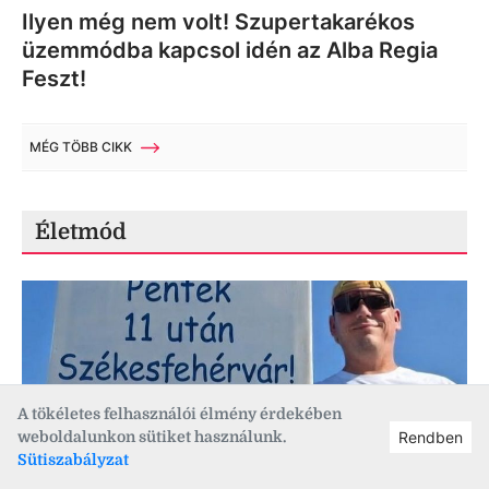
Ilyen még nem volt! Szupertakarékos
üzemmódba kapcsol idén az Alba Regia
Feszt!
MÉG TÖBB CIKK
Életmód
A tökéletes felhasználói élmény érdekében
weboldalunkon sütiket használunk.
Rendben
Sütiszabályzat
2026. 08. 07., 08:11
Életmód
,
Országalma