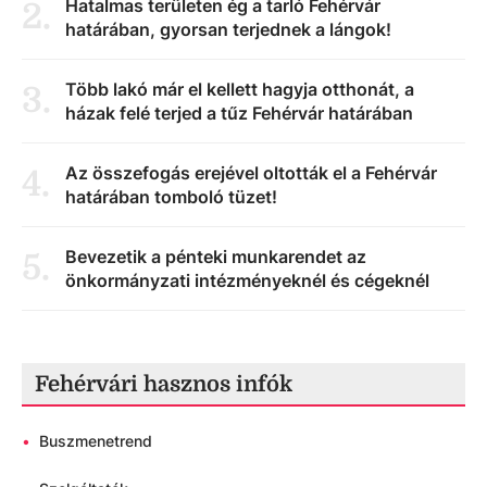
Hatalmas területen ég a tarló Fehérvár
2
.
határában, gyorsan terjednek a lángok!
Több lakó már el kellett hagyja otthonát, a
3
.
házak felé terjed a tűz Fehérvár határában
Az összefogás erejével oltották el a Fehérvár
4
.
határában tomboló tüzet!
Bevezetik a pénteki munkarendet az
5
.
önkormányzati intézményeknél és cégeknél
Fehérvári hasznos infók
•
Buszmenetrend