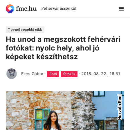
fmc.hu
Fehérvár összeköt
7 évnél régebbi cikk
Ha unod a megszokott fehérvári
fotókat: nyolc hely, ahol jó
képeket készíthetsz
Fiers Gábor
·
·
2018. 08. 22., 16:51
Fotó
fotózás
Horváth Reni