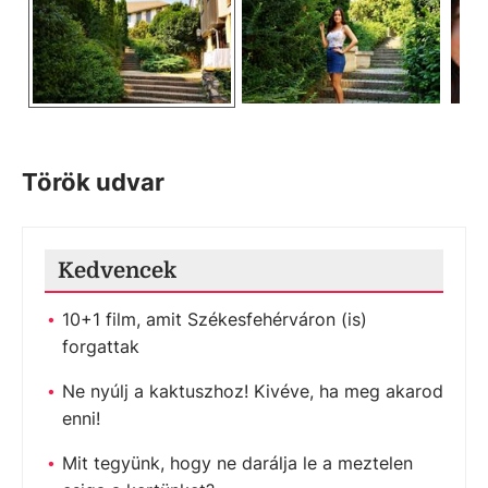
Török udvar
Kedvencek
10+1 film, amit Székesfehérváron (is)
forgattak
Ne nyúlj a kaktuszhoz! Kivéve, ha meg akarod
enni!
Mit tegyünk, hogy ne darálja le a meztelen