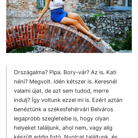
Országalma? Pipa. Bory-vár? Az is. Kati
néni? Megvolt. Idén kétszer is. Keresnél
valami újat, de azt sem tudod, merre
indulj? Így voltunk ezzel mi is. Ezért aztán
benéztünk a székesfehérvári Belváros
legapróbb szegleteibe is, hogy olyan
helyeket találjunk, ahol nem, vagy alig
készült eddig fotó. Nyolcat találtunk, és