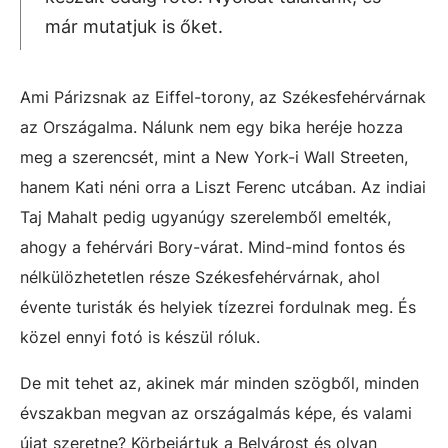
már mutatjuk is őket.
Ami Párizsnak az Eiffel-torony, az Székesfehérvárnak
az Országalma. Nálunk nem egy bika heréje hozza
meg a szerencsét, mint a New York-i Wall Streeten,
hanem Kati néni orra a Liszt Ferenc utcában. Az indiai
Taj Mahalt pedig ugyanúgy szerelemből emelték,
ahogy a fehérvári Bory-várat. Mind-mind fontos és
nélkülözhetetlen része Székesfehérvárnak, ahol
évente turisták és helyiek tízezrei fordulnak meg. És
közel ennyi fotó is készül róluk.
De mit tehet az, akinek már minden szögből, minden
évszakban megvan az országalmás képe, és valami
újat szeretne? Körbejártuk a Belvárost és olyan