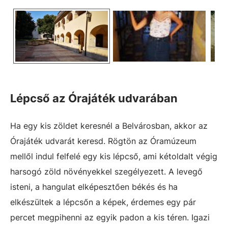
Lépcső az Órajáték udvarában
Ha egy kis zöldet keresnél a Belvárosban, akkor az
Órajáték udvarát keresd. Rögtön az Óramúzeum
mellől indul felfelé egy kis lépcső, ami kétoldalt végig
harsogó zöld növényekkel szegélyezett. A levegő
isteni, a hangulat elképesztően békés és ha
elkészültek a lépcsőn a képek, érdemes egy pár
percet megpihenni az egyik padon a kis téren. Igazi