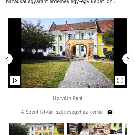
házakkal egyáránt érdemes egy-egy képet lőni.
Horváth Reni
A Szent István-székesegyház kertje