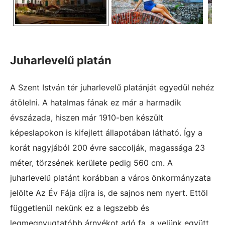
Juharlevelű platán
A Szent István tér juharlevelű platánját egyedül nehéz
átölelni. A hatalmas fának ez már a harmadik
évszázada, hiszen már 1910-ben készült
képeslapokon is kifejlett állapotában látható. Így a
korát nagyjából 200 évre saccolják, magassága 23
méter, törzsének kerülete pedig 560 cm. A
juharlevelű platánt korábban a város önkormányzata
jelölte Az Év Fája díjra is, de sajnos nem nyert. Ettől
függetlenül nekünk ez a legszebb és
legmegnyugtatóbb árnyékot adó fa, a velünk együtt