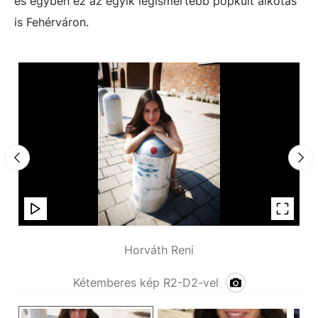
és egyben ez az egyik legismertebb popkult alkotás
is Fehérváron.
Horváth Reni
Kétemberes kép R2-D2-vel