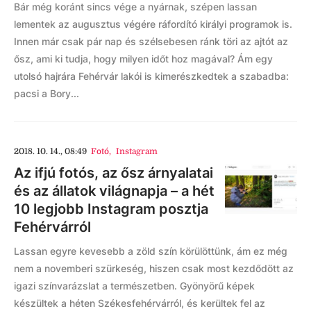
Bár még koránt sincs vége a nyárnak, szépen lassan
lementek az augusztus végére ráfordító királyi programok is.
Innen már csak pár nap és szélsebesen ránk töri az ajtót az
ősz, ami ki tudja, hogy milyen időt hoz magával? Ám egy
utolsó hajrára Fehérvár lakói is kimerészkedtek a szabadba:
pacsi a Bory...
2018. 10. 14., 08:49
Fotó
,
Instagram
Az ifjú fotós, az ősz árnyalatai
és az állatok világnapja – a hét
10 legjobb Instagram posztja
Fehérvárról
Lassan egyre kevesebb a zöld szín körülöttünk, ám ez még
nem a novemberi szürkeség, hiszen csak most kezdődött az
igazi színvarázslat a természetben. Gyönyörű képek
készültek a héten Székesfehérvárról, és kerültek fel az