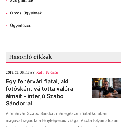
•
Szolgáltatók
•
Orvosi ügyeletek
•
Ügyintézés
Hasonló cikkek
2019. 11. 05., 13:33
Kult
,
fotózás
Egy fehérvári fiatal, aki
fotósként váltotta valóra
álmait - interjú Szabó
Sándorral
A fehérvári Szabó Sándort már egészen fiatal korában
magával ragadta a fényképezés világa. Azóta folyamatosan