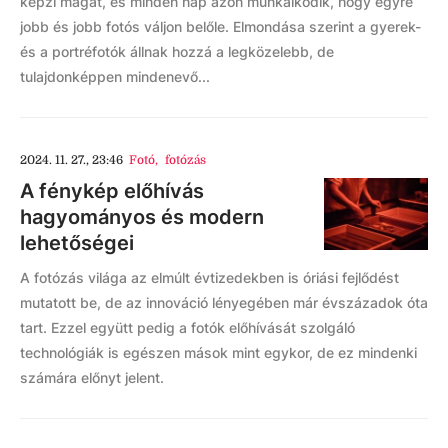
képzi magát, és minden nap azon munkálkodik, hogy egyre
jobb és jobb fotós váljon belőle. Elmondása szerint a gyerek-
és a portréfotók állnak hozzá a legközelebb, de
tulajdonképpen mindenevő...
2024. 11. 27., 23:46
Fotó
,
fotózás
A fénykép előhívás
hagyományos és modern
lehetőségei
A fotózás világa az elmúlt évtizedekben is óriási fejlődést
mutatott be, de az innováció lényegében már évszázadok óta
tart. Ezzel együtt pedig a fotók előhívását szolgáló
technológiák is egészen mások mint egykor, de ez mindenki
számára előnyt jelent.