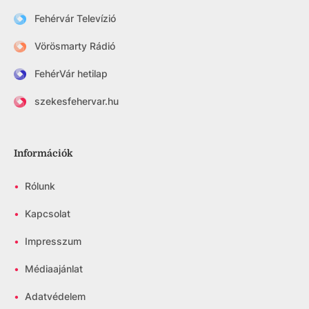
Fehérvár Televízió
Vörösmarty Rádió
FehérVár hetilap
szekesfehervar.hu
Információk
•
Rólunk
•
Kapcsolat
•
Impresszum
•
Médiaajánlat
•
Adatvédelem