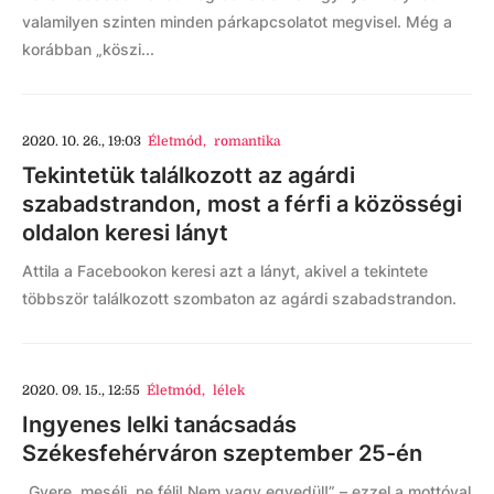
valamilyen szinten minden párkapcsolatot megvisel. Még a
korábban „köszi...
2020. 10. 26., 19:03
Életmód
,
romantika
Tekintetük találkozott az agárdi
szabadstrandon, most a férfi a közösségi
oldalon keresi lányt
Attila a Facebookon keresi azt a lányt, akivel a tekintete
többször találkozott szombaton az agárdi szabadstrandon.
2020. 09. 15., 12:55
Életmód
,
lélek
Ingyenes lelki tanácsadás
Székesfehérváron szeptember 25-én
„Gyere, mesélj, ne félj! Nem vagy egyedül!” – ezzel a mottóval