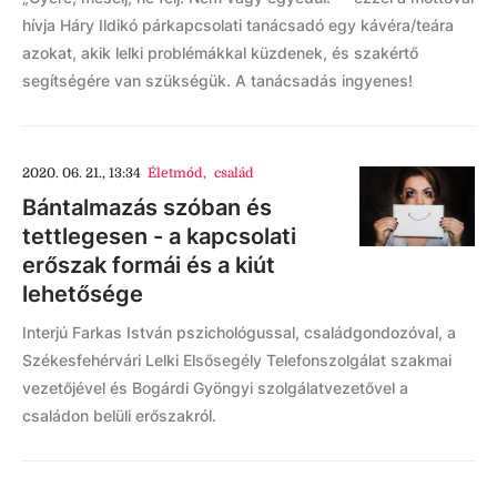
hívja Háry Ildikó párkapcsolati tanácsadó egy kávéra/teára
azokat, akik lelki problémákkal küzdenek, és szakértő
segítségére van szükségük. A tanácsadás ingyenes!
2020. 06. 21., 13:34
Életmód
,
család
Bántalmazás szóban és
tettlegesen - a kapcsolati
erőszak formái és a kiút
lehetősége
Interjú Farkas István pszichológussal, családgondozóval, a
Székesfehérvári Lelki Elsősegély Telefonszolgálat szakmai
vezetőjével és Bogárdi Gyöngyi szolgálatvezetővel a
családon belüli erőszakról.