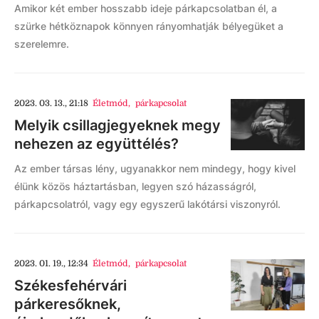
Amikor két ember hosszabb ideje párkapcsolatban él, a
szürke hétköznapok könnyen rányomhatják bélyegüket a
szerelemre.
2023. 03. 13., 21:18
Életmód
,
párkapcsolat
Melyik csillagjegyeknek megy
nehezen az együttélés?
Az ember társas lény, ugyanakkor nem mindegy, hogy kivel
élünk közös háztartásban, legyen szó házasságról,
párkapcsolatról, vagy egy egyszerű lakótársi viszonyról.
2023. 01. 19., 12:34
Életmód
,
párkapcsolat
Székesfehérvári
párkeresőknek,