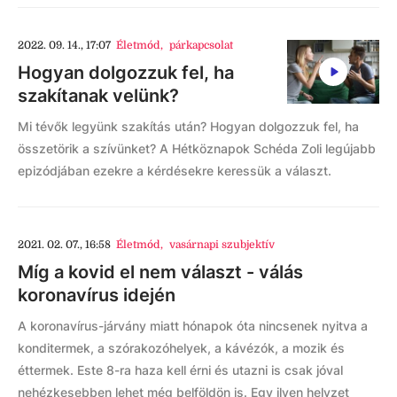
2022. 09. 14., 17:07
Életmód
,
párkapcsolat
Hogyan dolgozzuk fel, ha
szakítanak velünk?
Mi tévők legyünk szakítás után? Hogyan dolgozzuk fel, ha
összetörik a szívünket? A Hétköznapok Schéda Zoli legújabb
epizódjában ezekre a kérdésekre keressük a választ.
2021. 02. 07., 16:58
Életmód
,
vasárnapi szubjektív
Míg a kovid el nem választ - válás
koronavírus idején
A koronavírus-járvány miatt hónapok óta nincsenek nyitva a
konditermek, a szórakozóhelyek, a kávézók, a mozik és
éttermek. Este 8-ra haza kell érni és utazni is csak jóval
nehézkesebben lehet még belföldön is. Egy ilyen helyzet