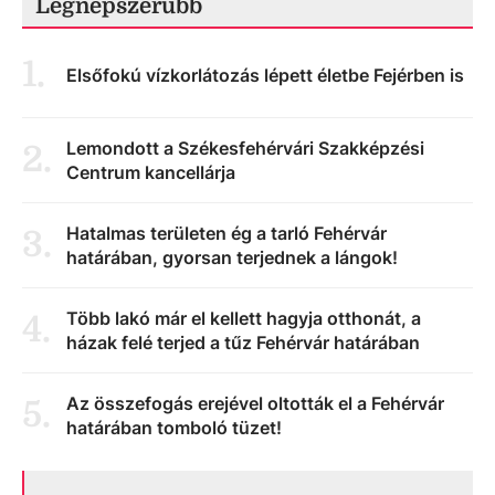
Legnépszerűbb
1
.
Elsőfokú vízkorlátozás lépett életbe Fejérben is
Lemondott a Székesfehérvári Szakképzési
2
.
Centrum kancellárja
Hatalmas területen ég a tarló Fehérvár
3
.
határában, gyorsan terjednek a lángok!
Több lakó már el kellett hagyja otthonát, a
4
.
házak felé terjed a tűz Fehérvár határában
Az összefogás erejével oltották el a Fehérvár
5
.
határában tomboló tüzet!