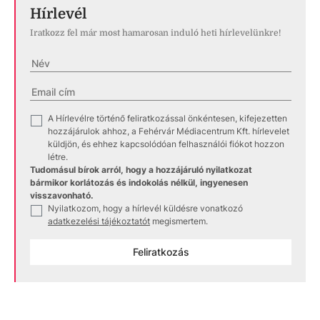
Hírlevél
Iratkozz fel már most hamarosan induló heti hírlevelünkre!
A Hírlevélre történő feliratkozással önkéntesen, kifejezetten
✓
hozzájárulok ahhoz, a Fehérvár Médiacentrum Kft. hírlevelet
küldjön, és ehhez kapcsolódóan felhasználói fiókot hozzon
létre.
Tudomásul bírok arról, hogy a hozzájáruló nyilatkozat
bármikor korlátozás és indokolás nélkül, ingyenesen
visszavonható.
Nyilatkozom, hogy a hírlevél küldésre vonatkozó
✓
adatkezelési tájékoztatót
megismertem.
Feliratkozás