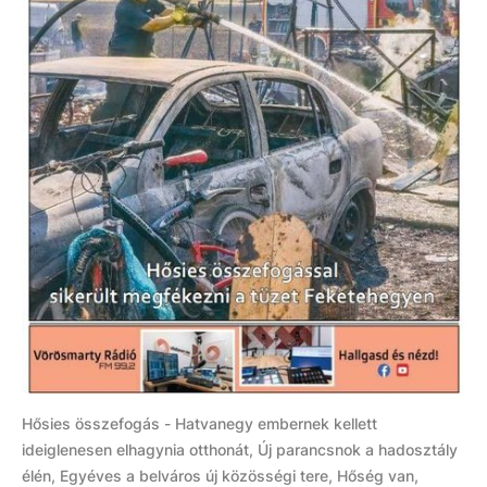
Hősies összefogás - Hatvanegy embernek kellett
ideiglenesen elhagynia otthonát, Új parancsnok a hadosztály
élén, Egyéves a belváros új közösségi tere, Hőség van,