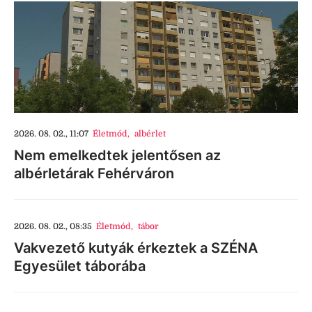
2026. 08. 02., 11:07
Életmód
,
albérlet
Nem emelkedtek jelentősen az
albérletárak Fehérváron
2026. 08. 02., 08:35
Életmód
,
tábor
Vakvezető kutyák érkeztek a SZÉNA
Egyesület táborába