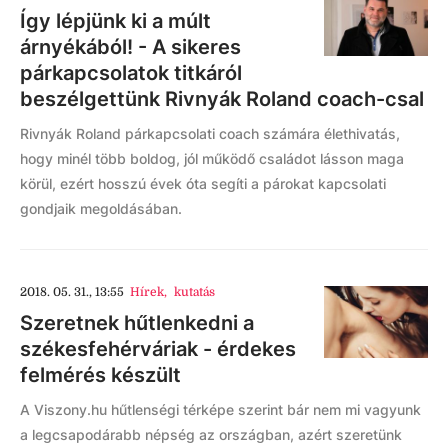
Így lépjünk ki a múlt
árnyékából! - A sikeres
párkapcsolatok titkáról
beszélgettünk Rivnyák Roland coach-csal
Rivnyák Roland párkapcsolati coach számára élethivatás,
hogy minél több boldog, jól működő családot lásson maga
körül, ezért hosszú évek óta segíti a párokat kapcsolati
gondjaik megoldásában.
2018. 05. 31., 13:55
Hírek
,
kutatás
Szeretnek hűtlenkedni a
székesfehérváriak - érdekes
felmérés készült
A Viszony.hu hűtlenségi térképe szerint bár nem mi vagyunk
a legcsapodárabb népség az országban, azért szeretünk