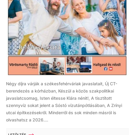
Négy díjra várják a székesfehérváriak javaslatait, Új CT-
berendezés a kórházban, Készül a közös szakpolitikai
javaslatcsomag, Isten éltesse Klára nénit!, A tisztított
szennyvíz sokat jelent a Sóstó vízutánpótlásában, A Zrínyi
utcai építkezésekről. Minderről és sok minden másról is
olvashatsz a 2026....
LETÖLTÉS