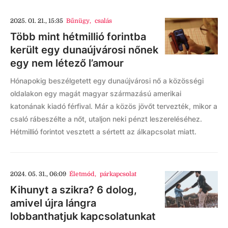
2025. 01. 21., 15:35
Bűnügy
,
csalás
Több mint hétmillió forintba
került egy dunaújvárosi nőnek
egy nem létező l’amour
Hónapokig beszélgetett egy dunaújvárosi nő a közösségi
oldalakon egy magát magyar származású amerikai
katonának kiadó férfival. Már a közös jövőt tervezték, mikor a
csaló rábeszélte a nőt, utaljon neki pénzt leszereléséhez.
Hétmillió forintot vesztett a sértett az álkapcsolat miatt.
2024. 05. 31., 06:09
Életmód
,
párkapcsolat
Kihunyt a szikra? 6 dolog,
amivel újra lángra
lobbanthatjuk kapcsolatunkat