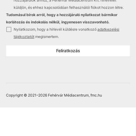
hozzájárulok ahhoz, a Fehérvár Médiacentrum Kft. hírlevelet
küldjön, és ehhez kapcsolódóan felhasználói fiókot hozzon létre.
Tudomásul bírok arról, hogy a hozzájáruló nyilatkozat bármikor
korlátozás és indokolás nélkül, ingyenesen visszavonható.
✓
Nyilatkozom, hogy a hírlevél küldésre vonatkozó
adatkezelési
tájékoztatót
megismertem.
Feliratkozás
Copyright © 2021
–2026
Fehérvár Médiacentrum, fmc.hu