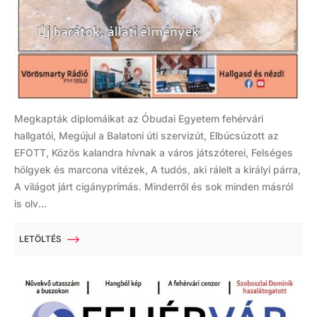
Megkapták diplomáikat az Óbudai Egyetem fehérvári
hallgatói, Megújul a Balatoni úti szervizút, Elbúcsúzott az
EFOTT, Közös kalandra hívnak a város játszóterei, Felséges
hölgyek és marcona vitézek, A tudós, aki rálelt a királyi párra,
A világot járt cigányprímás. Minderről és sok minden másról
is olv...
LETÖLTÉS