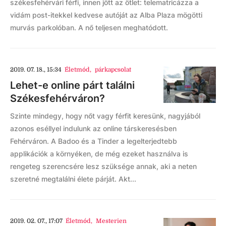
székesfehérvári férfi, innen jött az ötlet: telematricázza a
vidám post-itekkel kedvese autóját az Alba Plaza mögötti
murvás parkolóban. A nő teljesen meghatódott.
2019. 07. 18., 15:34
Életmód
,
párkapcsolat
Lehet-e online párt találni
Székesfehérváron?
Szinte mindegy, hogy nőt vagy férfit keresünk, nagyjából
azonos eséllyel indulunk az online társkeresésben
Fehérváron. A Badoo és a Tinder a legelterjedtebb
applikációk a környéken, de még ezeket használva is
rengeteg szerencsére lesz szüksége annak, aki a neten
szeretné megtalálni élete párját. Akt...
2019. 02. 07., 17:07
Életmód
,
Mesterien