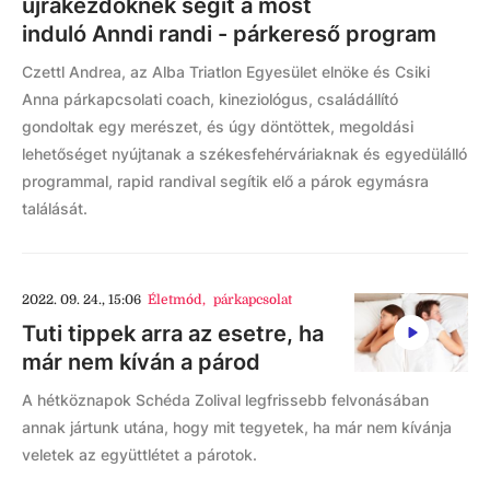
újrakezdőknek segít a most
induló Anndi randi - párkereső program
Czettl Andrea, az Alba Triatlon Egyesület elnöke és Csiki
Anna párkapcsolati coach, kineziológus, családállító
gondoltak egy merészet, és úgy döntöttek, megoldási
lehetőséget nyújtanak a székesfehérváriaknak és egyedülálló
programmal, rapid randival segítik elő a párok egymásra
találását.
2022. 09. 24., 15:06
Életmód
,
párkapcsolat
Tuti tippek arra az esetre, ha
már nem kíván a párod
A hétköznapok Schéda Zolival legfrissebb felvonásában
annak jártunk utána, hogy mit tegyetek, ha már nem kívánja
veletek az együttlétet a párotok.