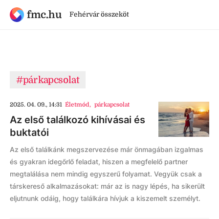
fmc.hu
Fehérvár összeköt
#párkapcsolat
2025. 04. 09., 14:31
Életmód
,
párkapcsolat
Az első találkozó kihívásai és
buktatói
Az első találkánk megszervezése már önmagában izgalmas
és gyakran idegőrlő feladat, hiszen a megfelelő partner
megtalálása nem mindig egyszerű folyamat. Vegyük csak a
társkereső alkalmazásokat: már az is nagy lépés, ha sikerült
eljutnunk odáig, hogy találkára hívjuk a kiszemelt személyt.