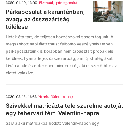
2020. 04. 19., 12:00
Életmód
,
párkapcsolat
Párkapcsolat a karanténban,
avagy az összezártság
túlélése
Hetek óta tart, de teljesen hozzászokni sosem fogunk. A
megszokott napi életritmust felborító veszélyhelyzetben
párkapcsolataink is korábban nem tapasztalt próbák elé
kerülnek. Ilyen a teljes összezártság, ami új stratégiákat
kíván a túlélés érdekében mindenkitől, aki összekötötte az
életét valakive...
2020. 02. 15., 16:32
Hírek
,
Valentin-nap
Szívekkel matricázta tele szerelme autóját
egy fehérvári férfi Valentin-napra
Szív alakú matricákba botlott Valentin-napon egy