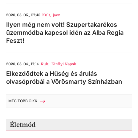
2026. 08. 05., 07:45
Kult
,
jazz
Ilyen még nem volt! Szupertakarékos
üzemmódba kapcsol idén az Alba Regia
Feszt!
2026. 08. 04., 17:14
Kult
,
Királyi Napok
Elkezdődtek a Hűség és árulás
olvasópróbái a Vörösmarty Színházban
MÉG TÖBB CIKK
Életmód