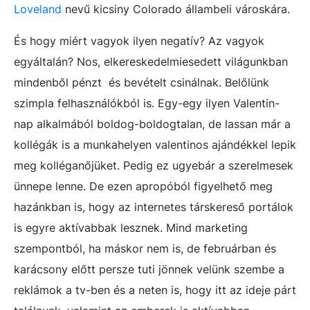
Loveland
nevű kicsiny Colorado állambeli városkára.
És hogy miért vagyok ilyen negatív? Az vagyok
egyáltalán? Nos, elkereskedelmiesedett világunkban
mindenből pénzt és bevételt csinálnak. Belőlünk
szimpla felhasználókból is. Egy-egy ilyen Valentin-
nap alkalmából boldog-boldogtalan, de lassan már a
kollégák is a munkahelyen valentinos ajándékkel lepik
meg kolléganőjüket. Pedig ez ugyebár a szerelmesek
ünnepe lenne. De ezen apropóból figyelhető meg
hazánkban is, hogy az internetes társkereső portálok
is egyre aktívabbak lesznek. Mind marketing
szempontból, ha máskor nem is, de februárban és
karácsony előtt persze tuti jönnek velünk szembe a
reklámok a tv-ben és a neten is, hogy itt az ideje párt