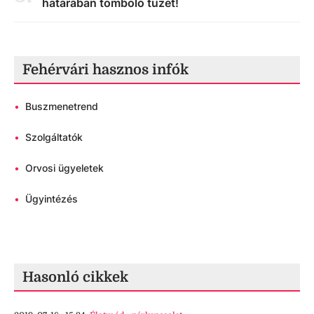
határában tomboló tüzet!
Fehérvári hasznos infók
•
Buszmenetrend
•
Szolgáltatók
•
Orvosi ügyeletek
•
Ügyintézés
Hasonló cikkek