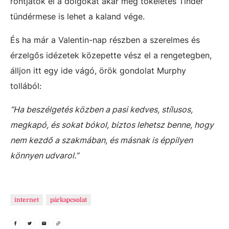
rontjátok el a dolgokat akár még tökéletes Tinder
tündérmese is lehet a kaland vége.
És ha már a Valentin-nap részben a szerelmes és
érzelgős idézetek közepette vész el a rengetegben,
álljon itt egy ide vágó, örök gondolat Murphy
tollából:
“Ha beszélgetés közben a pasi kedves, stílusos,
megkapó, és sokat bókol, biztos lehetsz benne, hogy
nem kezdő a szakmában, és másnak is éppilyen
könnyen udvarol.”
internet
párkapcsolat