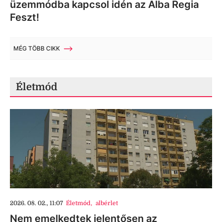
üzemmódba kapcsol idén az Alba Regia
Feszt!
MÉG TÖBB CIKK
Életmód
2026. 08. 02., 11:07
Életmód
,
albérlet
Nem emelkedtek jelentősen az