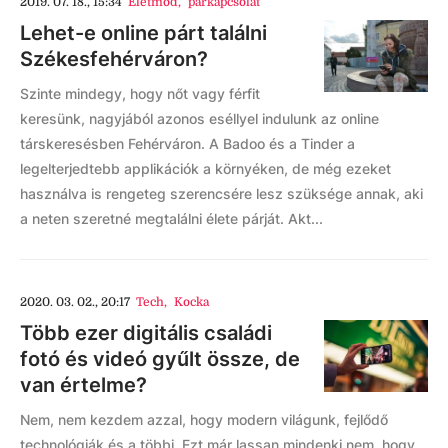
2019. 07. 18., 15:34
Életmód
,
párkapcsolat
Lehet-e online párt találni
Székesfehérváron?
Szinte mindegy, hogy nőt vagy férfit
keresünk, nagyjából azonos eséllyel indulunk az online
társkeresésben Fehérváron. A Badoo és a Tinder a
legelterjedtebb applikációk a környéken, de még ezeket
használva is rengeteg szerencsére lesz szüksége annak, aki
a neten szeretné megtalálni élete párját. Akt...
2020. 03. 02., 20:17
Tech
,
Kocka
Több ezer digitális családi
fotó és videó gyűlt össze, de
van értelme?
Nem, nem kezdem azzal, hogy modern világunk, fejlődő
technológiák és a többi. Ezt már lassan mindenki nem, hogy