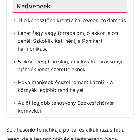
Kedvencek
11 elképesztően kreatív halloweeni töklámpás
Lehet fagy vagy forradalom, ő akkor is ott
zenél: Szkoklik Kati néni, a Romkert
harmonikása
5 likőr recept házilag, ami kiváló karácsonyi
ajándék lehet szeretteinknek
Hova menjetek ősszel romantikázni? - A
környék legjobb randihelyei
Az öt legjobb tanösvény Székesfehérvár
környékén
Sok hasonló tematikájú portál és alkalmazás fut a
neten, de a legnagyobb és a leghíresebb (vagy