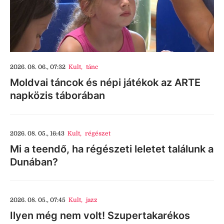
2026. 08. 06., 07:32
Kult
,
tánc
Moldvai táncok és népi játékok az ARTE
napközis táborában
2026. 08. 05., 16:43
Kult
,
régészet
Mi a teendő, ha régészeti leletet találunk a
Dunában?
2026. 08. 05., 07:45
Kult
,
jazz
Ilyen még nem volt! Szupertakarékos