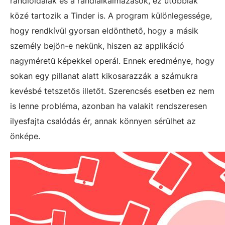
randioldalak és a randialkalmazások, ez utóbbiak
közé tartozik a Tinder is. A program különlegessége,
hogy rendkívül gyorsan eldönthető, hogy a másik
személy bejön-e nekünk, hiszen az applikáció
nagyméretű képekkel operál. Ennek eredménye, hogy
sokan egy pillanat alatt kikosarazzák a számukra
kevésbé tetszetős illetőt. Szerencsés esetben ez nem
is lenne probléma, azonban ha valakit rendszeresen
ilyesfajta csalódás ér, annak könnyen sérülhet az
önképe.