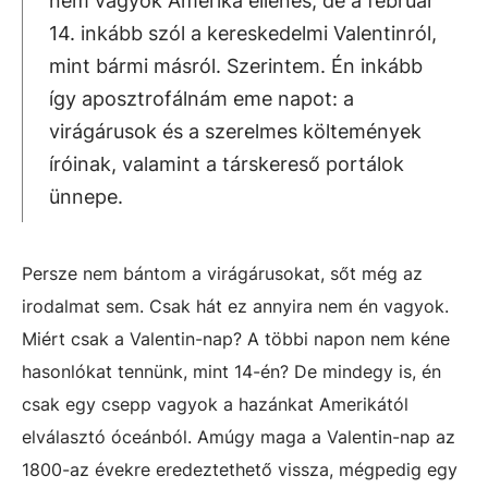
nem vagyok Amerika ellenes, de a február
14. inkább szól a kereskedelmi Valentinról,
mint bármi másról. Szerintem. Én inkább
így aposztrofálnám eme napot: a
virágárusok és a szerelmes költemények
íróinak, valamint a társkereső portálok
ünnepe.
Persze nem bántom a virágárusokat, sőt még az
irodalmat sem. Csak hát ez annyira nem én vagyok.
Miért csak a Valentin-nap? A többi napon nem kéne
hasonlókat tennünk, mint 14-én? De mindegy is, én
csak egy csepp vagyok a hazánkat Amerikától
elválasztó óceánból. Amúgy maga a Valentin-nap az
1800-az évekre eredeztethető vissza, mégpedig egy