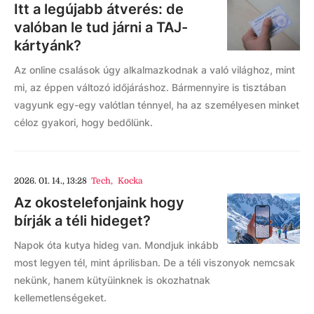
Itt a legújabb átverés: de
valóban le tud járni a TAJ-
kártyánk?
Az online csalások úgy alkalmazkodnak a való világhoz, mint
mi, az éppen változó időjáráshoz. Bármennyire is tisztában
vagyunk egy-egy valótlan ténnyel, ha az személyesen minket
céloz gyakori, hogy bedőlünk.
2026. 01. 14., 13:28
Tech
,
Kocka
Az okostelefonjaink hogy
bírják a téli hideget?
Napok óta kutya hideg van. Mondjuk inkább
most legyen tél, mint áprilisban. De a téli viszonyok nemcsak
nekünk, hanem kütyüinknek is okozhatnak
kellemetlenségeket.