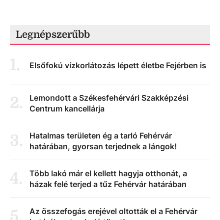
Legnépszerűbb
1
.
Elsőfokú vízkorlátozás lépett életbe Fejérben is
Lemondott a Székesfehérvári Szakképzési
2
.
Centrum kancellárja
Hatalmas területen ég a tarló Fehérvár
3
.
határában, gyorsan terjednek a lángok!
Több lakó már el kellett hagyja otthonát, a
4
.
házak felé terjed a tűz Fehérvár határában
Az összefogás erejével oltották el a Fehérvár
5
.