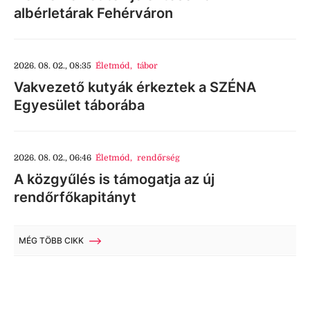
albérletárak Fehérváron
2026. 08. 02., 08:35
Életmód
,
tábor
Vakvezető kutyák érkeztek a SZÉNA
Egyesület táborába
2026. 08. 02., 06:46
Életmód
,
rendőrség
A közgyűlés is támogatja az új
rendőrfőkapitányt
MÉG TÖBB CIKK