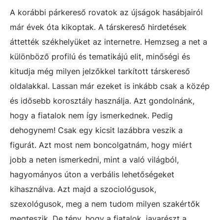
A korábbi párkereső rovatok az újságok hasábjairól
már évek óta kikoptak. A társkereső hirdetések
áttették székhelyüket az internetre. Hemzseg a net a
különböző profilú és tematikájú elit, minőségi és
kitudja még milyen jelzőkkel tarkított társkereső
oldalakkal. Lassan már ezeket is inkább csak a közép
és idősebb korosztály használja. Azt gondolnánk,
hogy a fiatalok nem így ismerkednek. Pedig
dehogynem! Csak egy kicsit lazábbra veszik a
figurát. Azt most nem boncolgatnám, hogy miért
jobb a neten ismerkedni, mint a való világból,
hagyományos úton a verbális lehetőségeket
kihasználva. Azt majd a szociológusok,
szexológusok, meg a nem tudom milyen szakértők
megteszik. De tény, hogy a fiatalok, javarészt a