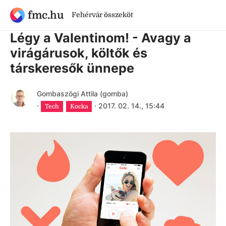
fmc.hu
Fehérvár összeköt
9 évnél régebbi cikk
Légy a Valentinom! - Avagy a
virágárusok, költők és
társkeresők ünnepe
Gombaszögi Attila (gomba)
·
·
2017. 02. 14., 15:44
Tech
Kocka