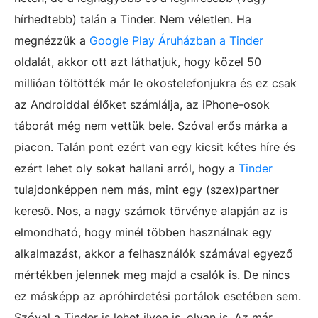
hírhedtebb) talán a Tinder. Nem véletlen. Ha
megnézzük a
Google Play Áruházban a Tinder
oldalát, akkor ott azt láthatjuk, hogy közel 50
millióan töltötték már le okostelefonjukra és ez csak
az Androiddal élőket számlálja, az iPhone-osok
táborát még nem vettük bele. Szóval erős márka a
piacon. Talán pont ezért van egy kicsit kétes híre és
ezért lehet oly sokat hallani arról, hogy a
Tinder
tulajdonképpen nem más, mint egy (szex)partner
kereső. Nos, a nagy számok törvénye alapján az is
elmondható, hogy minél többen használnak egy
alkalmazást, akkor a felhasználók számával egyező
mértékben jelennek meg majd a csalók is. De nincs
ez másképp az apróhirdetési portálok esetében sem.
Szóval a Tinder is lehet ilyen is, olyan is. Az már