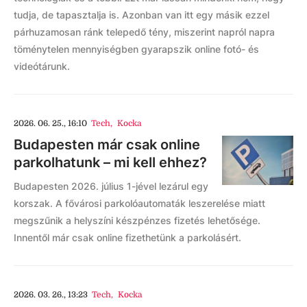
tudja, de tapasztalja is. Azonban van itt egy másik ezzel
párhuzamosan ránk telepedő tény, miszerint napról napra
töménytelen mennyiségben gyarapszik online fotó- és
videótárunk.
2026. 06. 25., 16:10
Tech
,
Kocka
Budapesten már csak online
parkolhatunk – mi kell ehhez?
Budapesten 2026. július 1-jével lezárul egy
korszak. A fővárosi parkolóautomaták leszerelése miatt
megszűnik a helyszíni készpénzes fizetés lehetősége.
Innentől már csak online fizethetünk a parkolásért.
2026. 03. 26., 13:23
Tech
,
Kocka