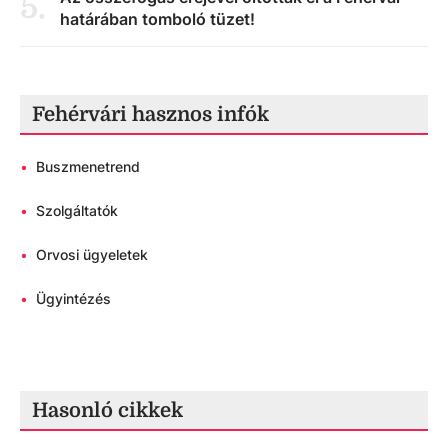
5
.
határában tomboló tüzet!
Fehérvári hasznos infók
•
Buszmenetrend
•
Szolgáltatók
•
Orvosi ügyeletek
•
Ügyintézés
Hasonló cikkek