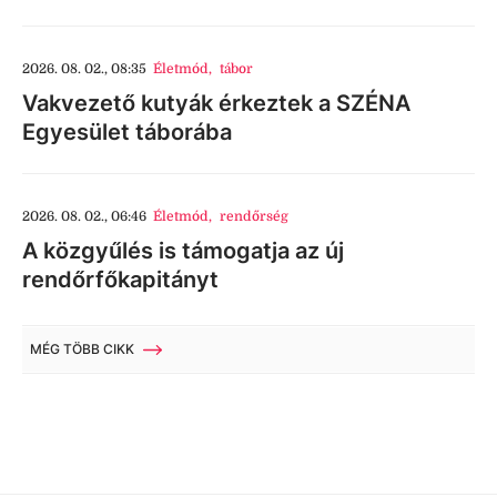
2026. 08. 02., 08:35
Életmód
,
tábor
Vakvezető kutyák érkeztek a SZÉNA
Egyesület táborába
2026. 08. 02., 06:46
Életmód
,
rendőrség
A közgyűlés is támogatja az új
rendőrfőkapitányt
MÉG TÖBB CIKK