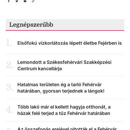
Legnépszerűbb
1
.
Elsőfokú vízkorlátozás lépett életbe Fejérben is
Lemondott a Székesfehérvári Szakképzési
2
.
Centrum kancellárja
Hatalmas területen ég a tarló Fehérvár
3
.
határában, gyorsan terjednek a lángok!
Több lakó már el kellett hagyja otthonát, a
4
.
házak felé terjed a tűz Fehérvár határában
Az összefogás erejével oltották el a Fehérvár