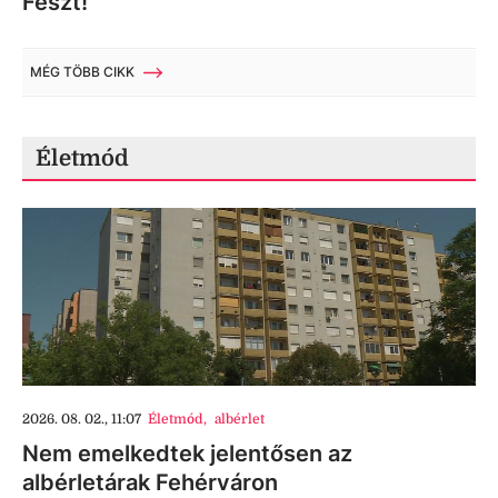
Feszt!
MÉG TÖBB CIKK
Életmód
2026. 08. 02., 11:07
Életmód
,
albérlet
Nem emelkedtek jelentősen az
albérletárak Fehérváron