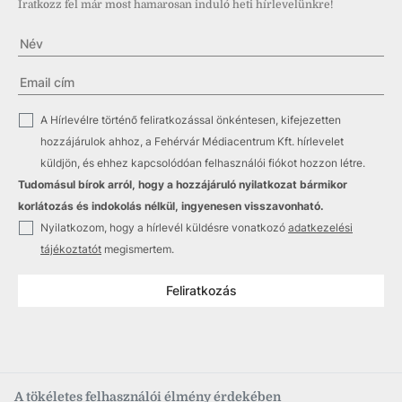
Iratkozz fel már most hamarosan induló heti hírlevelünkre!
✓
A Hírlevélre történő feliratkozással önkéntesen, kifejezetten
hozzájárulok ahhoz, a Fehérvár Médiacentrum Kft. hírlevelet
küldjön, és ehhez kapcsolódóan felhasználói fiókot hozzon létre.
Tudomásul bírok arról, hogy a hozzájáruló nyilatkozat bármikor
korlátozás és indokolás nélkül, ingyenesen visszavonható.
✓
Nyilatkozom, hogy a hírlevél küldésre vonatkozó
adatkezelési
tájékoztatót
megismertem.
Feliratkozás
A tökéletes felhasználói élmény érdekében