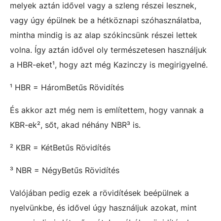
melyek aztán idővel vagy a szleng részei lesznek,
vagy úgy épülnek be a hétköznapi szóhasználatba,
mintha mindig is az alap szókincsünk részei lettek
volna. Így aztán idővel oly természetesen használjuk
a HBR-eket¹
, hogy azt még Kazinczy is megirigyelné.
¹
HBR = HáromBetűs Rövidítés
És akkor azt még nem is említettem, hogy vannak a
KBR-ek²
, sőt, akad néhány NBR³
is.
² KBR = KétBetűs Rövidítés
³ NBR = NégyBetűs Rövidítés
Valójában pedig ezek a rövidítések beépülnek a
nyelvünkbe, és idővel úgy használjuk azokat, mint