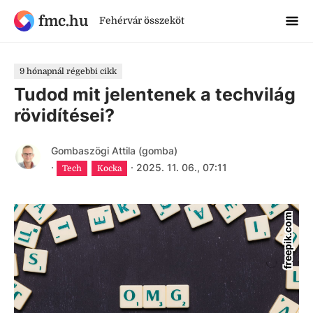
fmc.hu
Fehérvár összeköt
9 hónapnál régebbi cikk
Tudod mit jelentenek a techvilág
rövidítései?
Gombaszögi Attila (gomba)
·
·
2025. 11. 06., 07:11
Tech
Kocka
freepik.com