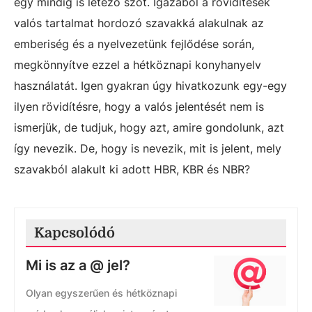
egy mindig is létező szót.
Igazából a rövidítések
valós tartalmat hordozó szavakká alakulnak az
emberiség és a nyelvezetünk fejlődése során,
megkönnyítve ezzel a hétköznapi konyhanyelv
használatát. Igen gyakran úgy hivatkozunk egy-egy
ilyen rövidítésre, hogy a valós jelentését nem is
ismerjük, de tudjuk, hogy azt, amire gondolunk, azt
így nevezik. De, hogy is nevezik, mit is jelent, mely
szavakból alakult ki adott HBR, KBR és NBR?
Kapcsolódó
Mi is az a @ jel?
Olyan egyszerűen és hétköznapi