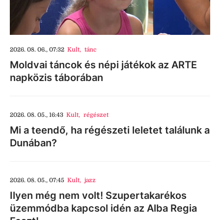
2026. 08. 06., 07:32
Kult
,
tánc
Moldvai táncok és népi játékok az ARTE
napközis táborában
2026. 08. 05., 16:43
Kult
,
régészet
Mi a teendő, ha régészeti leletet találunk a
Dunában?
2026. 08. 05., 07:45
Kult
,
jazz
Ilyen még nem volt! Szupertakarékos
üzemmódba kapcsol idén az Alba Regia