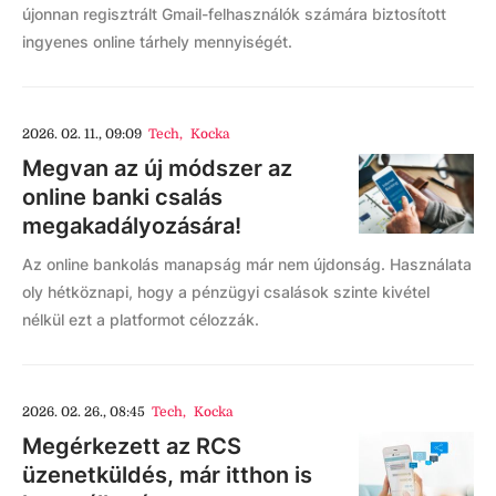
újonnan regisztrált Gmail-felhasználók számára biztosított
ingyenes online tárhely mennyiségét.
2026. 02. 11., 09:09
Tech
,
Kocka
Megvan az új módszer az
online banki csalás
megakadályozására!
Az online bankolás manapság már nem újdonság. Használata
oly hétköznapi, hogy a pénzügyi csalások szinte kivétel
nélkül ezt a platformot célozzák.
2026. 02. 26., 08:45
Tech
,
Kocka
Megérkezett az RCS
üzenetküldés, már itthon is