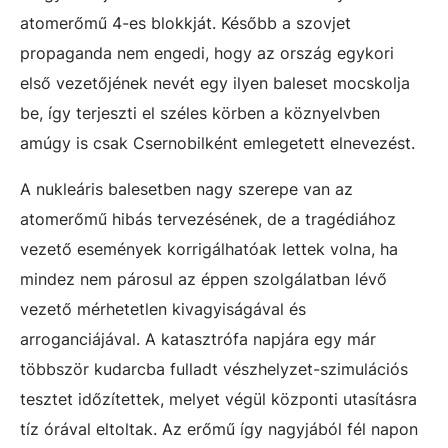
atomerőmű 4-es blokkját. Később a szovjet
propaganda nem engedi, hogy az ország egykori
első vezetőjének nevét egy ilyen baleset mocskolja
be, így terjeszti el széles körben a köznyelvben
amúgy is csak Csernobilként emlegetett elnevezést.
A nukleáris balesetben nagy szerepe van az
atomerőmű hibás tervezésének, de a tragédiához
vezető események korrigálhatóak lettek volna, ha
mindez nem párosul az éppen szolgálatban lévő
vezető mérhetetlen kivagyiságával és
arroganciájával. A katasztrófa napjára egy már
többször kudarcba fulladt vészhelyzet-szimulációs
tesztet időzítettek, melyet végül központi utasításra
tíz órával eltoltak. Az erőmű így nagyjából fél napon