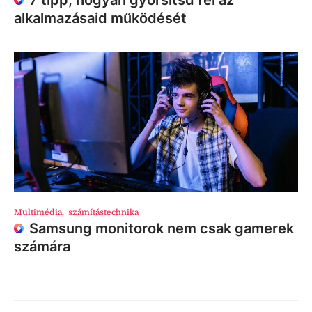
7 tipp, hogyan gyorsítsd fel az
alkalmazásaid működését
Multimédia
,
számítástechnika
Samsung monitorok nem csak gamerek
számára