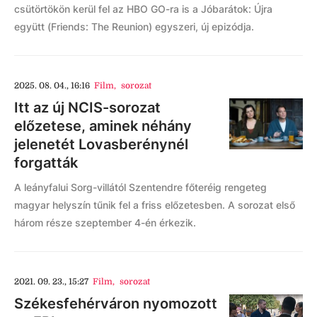
csütörtökön kerül fel az HBO GO-ra is a Jóbarátok: Újra
együtt (Friends: The Reunion) egyszeri, új epizódja.
2025. 08. 04., 16:16
Film
,
sorozat
Itt az új NCIS-sorozat
előzetese, aminek néhány
jelenetét Lovasberénynél
forgatták
A leányfalui Sorg-villától Szentendre főteréig rengeteg
magyar helyszín tűnik fel a friss előzetesben. A sorozat első
három része szeptember 4-én érkezik.
2021. 09. 23., 15:27
Film
,
sorozat
Székesfehérváron nyomozott