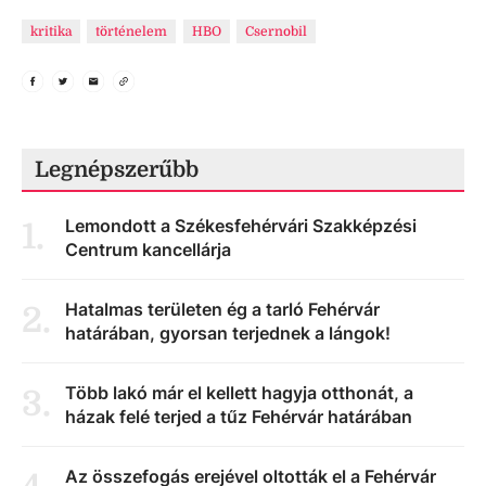
kritika
történelem
HBO
Csernobil
Legnépszerűbb
Lemondott a Székesfehérvári Szakképzési
1
.
Centrum kancellárja
Hatalmas területen ég a tarló Fehérvár
2
.
határában, gyorsan terjednek a lángok!
Több lakó már el kellett hagyja otthonát, a
3
.
házak felé terjed a tűz Fehérvár határában
Az összefogás erejével oltották el a Fehérvár