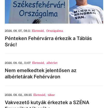
2026. 08. 07., 08:11
Életmód
,
Országalma
Pénteken Fehérvárra érkezik a Táblás
Srác!
2026. 08. 02., 11:07
Életmód
,
albérlet
Nem emelkedtek jelentősen az
albérletárak Fehérváron
2026. 08. 02., 08:35
Életmód
,
tábor
Vakvezető kutyák érkeztek a SZÉNA