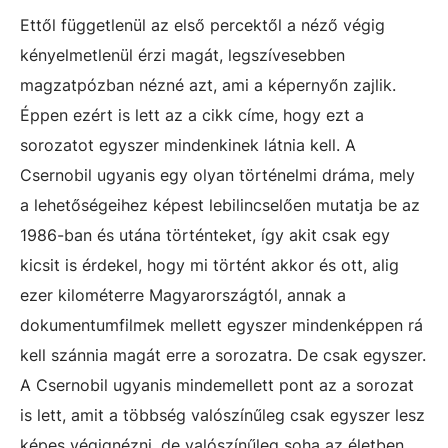
Ettől függetlenül az első percektől a néző végig
kényelmetlenül érzi magát, legszívesebben
magzatpózban nézné azt, ami a képernyőn zajlik.
Éppen ezért is lett az a cikk címe, hogy ezt a
sorozatot egyszer mindenkinek látnia kell. A
Csernobil ugyanis egy olyan történelmi dráma, mely
a lehetőségeihez képest lebilincselően mutatja be az
1986-ban és utána történteket, így akit csak egy
kicsit is érdekel, hogy mi történt akkor és ott, alig
ezer kilométerre Magyarországtól, annak a
dokumentumfilmek mellett egyszer mindenképpen rá
kell szánnia magát erre a sorozatra. De csak egyszer.
A Csernobil ugyanis mindemellett pont az a sorozat
is lett, amit a többség valószínűleg csak egyszer lesz
képes végignézni, de valószínűleg soha az életben