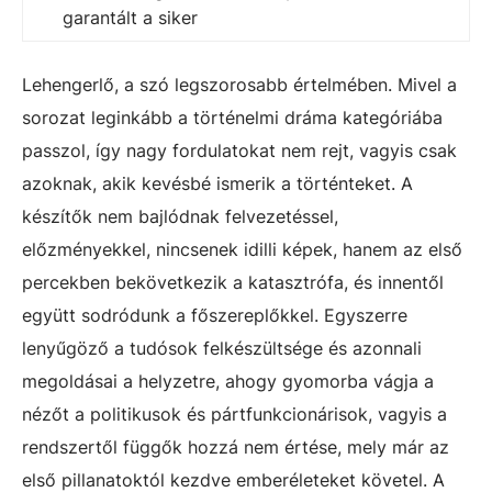
garantált a siker
Lehengerlő, a szó legszorosabb értelmében. Mivel a
sorozat leginkább a történelmi dráma kategóriába
passzol, így nagy fordulatokat nem rejt, vagyis csak
azoknak, akik kevésbé ismerik a történteket. A
készítők nem bajlódnak felvezetéssel,
előzményekkel, nincsenek idilli képek, hanem az első
percekben bekövetkezik a katasztrófa, és innentől
együtt sodródunk a főszereplőkkel. Egyszerre
lenyűgöző a tudósok felkészültsége és azonnali
megoldásai a helyzetre, ahogy gyomorba vágja a
nézőt a politikusok és pártfunkcionárisok, vagyis a
rendszertől függők hozzá nem értése, mely már az
első pillanatoktól kezdve emberéleteket követel. A