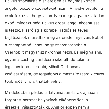
tipikus szocialista díszleteiben az egymás között
angolul beszélő szovjeteket nézni. A nyelvi probléma
csak fokozza, hogy valamilyen megmagyarázhatatlan
okból mindezt még tipikus orosz-angol akcentussal
is teszik, kizárólag a korabeli rádiós és tévés
bejátszások maradtak meg az eredeti nyelven. Ebből
a szempontból lehet, hogy szerencsésebb a
Csernobilt magyar szinkronnal nézni. És még valami:
ugyan a casting parádésra sikerült, de talán a
legismertebb szereplő, Mihail Gorbacsov
kiválasztására, de legalábbis a maszkírozásra kicsivel
több időt is fordíthattak volna.
Mindeközben például a Litvániában és Ukrajnában
forgatott sorozat helyszíneit elképesztően jó
érzékkel választották ki. Amikor éppen nem a