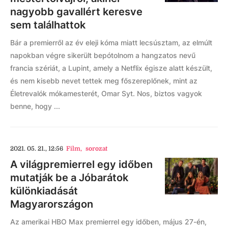
nagyobb gavallért keresve
sem találhattok
Bár a premierről az év eleji kóma miatt lecsúsztam, az elmúlt
napokban végre sikerült bepótolnom a hangzatos nevű
francia szériát, a Lupint, amely a Netflix égisze alatt készült,
és nem kisebb nevet tettek meg főszereplőnek, mint az
Életrevalók mókamesterét, Omar Syt. Nos, biztos vagyok
benne, hogy ...
2021. 05. 21., 12:56
Film
,
sorozat
A világpremierrel egy időben
mutatják be a Jóbarátok
különkiadását
Magyarországon
Az amerikai HBO Max premierrel egy időben, május 27-én,