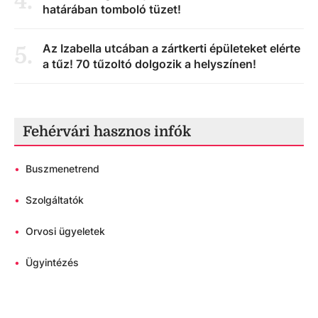
4
.
határában tomboló tüzet!
Az Izabella utcában a zártkerti épületeket elérte
5
.
a tűz! 70 tűzoltó dolgozik a helyszínen!
Fehérvári hasznos infók
•
Buszmenetrend
•
Szolgáltatók
•
Orvosi ügyeletek
•
Ügyintézés