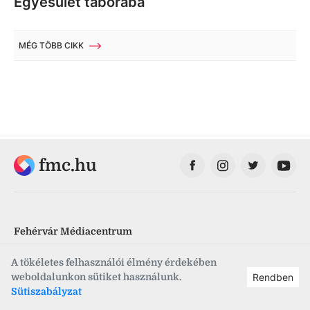
Egyesület táborába
MÉG TÖBB CIKK
fmc.hu
Fehérvár Médiacentrum
A tökéletes felhasználói élmény érdekében
Fehérvár Televízió
weboldalunkon sütiket használunk.
Rendben
Sütiszabályzat
Vörösmarty Rádió