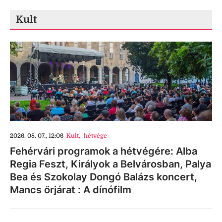
Kult
2026. 08. 07., 12:06
Kult
,
hétvége
Fehérvári programok a hétvégére: Alba
Regia Feszt, Királyok a Belvárosban, Palya
Bea és Szokolay Dongó Balázs koncert,
Mancs őrjárat : A dínófilm