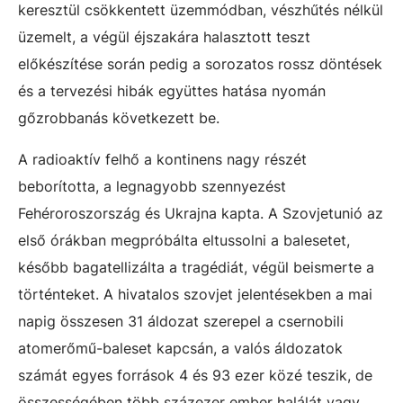
keresztül csökkentett üzemmódban, vészhűtés nélkül
üzemelt, a végül éjszakára halasztott teszt
előkészítése során pedig a sorozatos rossz döntések
és a tervezési hibák együttes hatása nyomán
gőzrobbanás következett be.
A radioaktív felhő a kontinens nagy részét
beborította, a legnagyobb szennyezést
Fehéroroszország és Ukrajna kapta. A Szovjetunió az
első órákban megpróbálta eltussolni a balesetet,
később bagatellizálta a tragédiát, végül beismerte a
történteket. A hivatalos szovjet jelentésekben a mai
napig összesen 31 áldozat szerepel a csernobili
atomerőmű-baleset kapcsán, a valós áldozatok
számát egyes források 4 és 93 ezer közé teszik, de
összességében több százezer ember halálát vagy