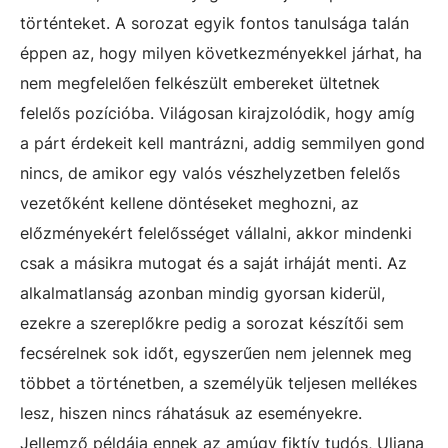
történteket. A sorozat egyik fontos tanulsága talán
éppen az, hogy milyen következményekkel járhat, ha
nem megfelelően felkészült embereket ültetnek
felelős pozícióba. Világosan kirajzolódik, hogy amíg
a párt érdekeit kell mantrázni, addig semmilyen gond
nincs, de amikor egy valós vészhelyzetben felelős
vezetőként kellene döntéseket meghozni, az
előzményekért felelősséget vállalni, akkor mindenki
csak a másikra mutogat és a saját irháját menti. Az
alkalmatlanság azonban mindig gyorsan kiderül,
ezekre a szereplőkre pedig a sorozat készítői sem
fecsérelnek sok időt, egyszerűen nem jelennek meg
többet a történetben, a személyük teljesen mellékes
lesz, hiszen nincs ráhatásuk az eseményekre.
Jellemző példája ennek az amúgy fiktív tudós, Uljana