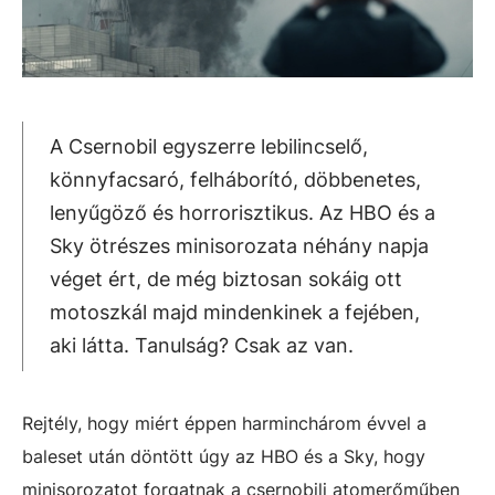
A Csernobil egyszerre lebilincselő,
könnyfacsaró, felháborító, döbbenetes,
lenyűgöző és horrorisztikus. Az HBO és a
Sky ötrészes minisorozata néhány napja
véget ért, de még biztosan sokáig ott
motoszkál majd mindenkinek a fejében,
aki látta. Tanulság? Csak az van.
Rejtély, hogy miért éppen harminchárom évvel a
baleset után döntött úgy az HBO és a Sky, hogy
minisorozatot forgatnak a csernobili atomerőműben