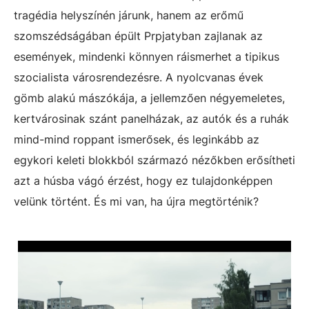
tragédia helyszínén járunk, hanem az erőmű
szomszédságában épült Prpjatyban zajlanak az
események, mindenki könnyen ráismerhet a tipikus
szocialista városrendezésre. A nyolcvanas évek
gömb alakú mászókája, a jellemzően négyemeletes,
kertvárosinak szánt panelházak, az autók és a ruhák
mind-mind roppant ismerősek, és leginkább az
egykori keleti blokkból származó nézőkben erősítheti
azt a húsba vágó érzést, hogy ez tulajdonképpen
velünk történt. És mi van, ha újra megtörténik?