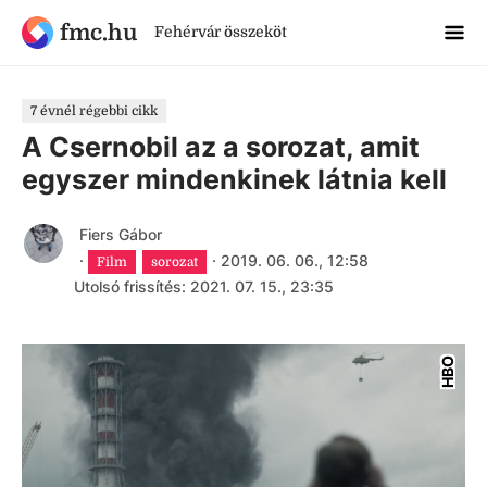
fmc.hu
Fehérvár összeköt
7 évnél régebbi cikk
A Csernobil az a sorozat, amit
egyszer mindenkinek látnia kell
Fiers Gábor
·
·
2019. 06. 06., 12:58
Film
sorozat
Utolsó frissítés: 2021. 07. 15., 23:35
HBO