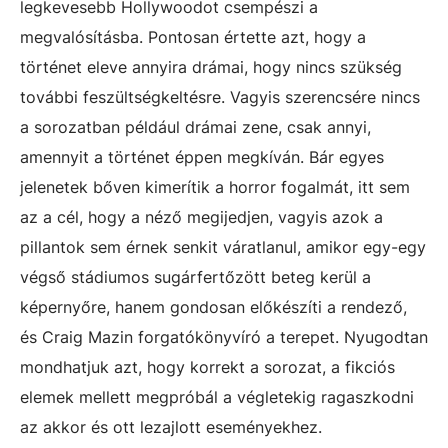
legkevesebb Hollywoodot csempészi a
megvalósításba. Pontosan értette azt, hogy a
történet eleve annyira drámai, hogy nincs szükség
további feszültségkeltésre. Vagyis szerencsére nincs
a sorozatban például drámai zene, csak annyi,
amennyit a történet éppen megkíván. Bár egyes
jelenetek bőven kimerítik a horror fogalmát, itt sem
az a cél, hogy a néző megijedjen, vagyis azok a
pillantok sem érnek senkit váratlanul, amikor egy-egy
végső stádiumos sugárfertőzött beteg kerül a
képernyőre, hanem gondosan előkészíti a rendező,
és Craig Mazin forgatókönyvíró a terepet. Nyugodtan
mondhatjuk azt, hogy korrekt a sorozat, a fikciós
elemek mellett megpróbál a végletekig ragaszkodni
az akkor és ott lezajlott eseményekhez.