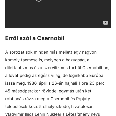
Erről szól a Csernobil
A sorozat sok minden más mellett egy nagyon
komoly tanmese is, melyben a hazugság, a
dilettantizmus és a szervilizmus tort ül Csernobilban,
a levét pedig az egész világ, de leginkább Európa
issza meg. 1986. április 26-án hajnali 1 óra 23 perc
45 másodperckor röviddel egymás után két
robbanás rázza meg a Csernobil és Prpjaty
települések között elhelyezkedő, hivatalosan
Vlagyimir Iljics Lenin Nukleáris Létesítmény nevű