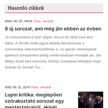
Hasonló cikkek
2020. 06. 30., 09:03
Film
,
sorozat
8 új sorozat, ami még jön ebben az évben
Jó sorozatokból a nyár végén, ősszel és télen sem lesz
hiány. A fikciók mellé egyre inkább felzárkóznak a
színvonalas dokumentumfilmek is, az igazán minőséginek
ígérkező sorozatokat pedig miniévadokban mutatják be. Jön
Ridley Scott első sorozata, drámai szerepben láthatjuk Hugh
Grantet és Donald Tru...
2021. 02. 12., 12:53
Film
,
sorozat
Lupin kritika: meglepően
szórakoztató sorozat egy
mestertolvajról, akinél