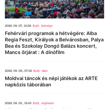
2026. 08. 07., 12:06
Kult
,
hétvége
Fehérvári programok a hétvégére: Alba
Regia Feszt, Királyok a Belvárosban, Palya
Bea és Szokolay Dongó Balázs koncert,
Mancs őrjárat : A dínófilm
2026. 08. 06., 07:32
Kult
,
tánc
Moldvai táncok és népi játékok az ARTE
napközis táborában
2026. 08. 05., 16:43
Kult
,
régészet