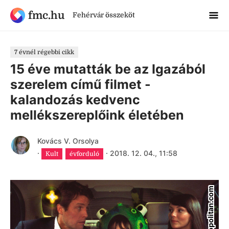
fmc.hu
Fehérvár összeköt
7 évnél régebbi cikk
15 éve mutatták be az Igazából
szerelem című filmet -
kalandozás kedvenc
mellékszereplőink életében
Kovács V. Orsolya
·
·
2018. 12. 04., 11:58
Kult
évforduló
cosmopolitan.com