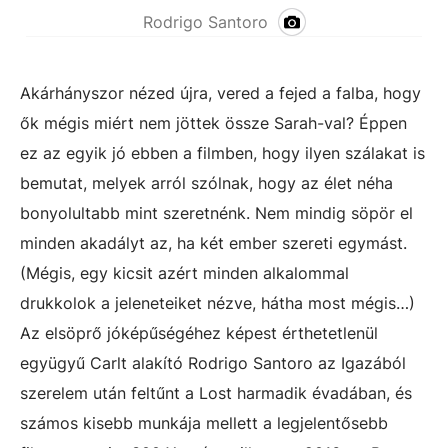
Rodrigo Santoro
Akárhányszor nézed újra, vered a fejed a falba, hogy
ők mégis miért nem jöttek össze Sarah-val? Éppen
ez az egyik jó ebben a filmben, hogy ilyen szálakat is
bemutat, melyek arról szólnak, hogy az élet néha
bonyolultabb mint szeretnénk. Nem mindig söpör el
minden akadályt az, ha két ember szereti egymást.
(Mégis, egy kicsit azért minden alkalommal
drukkolok a jeleneteiket nézve, hátha most mégis…)
Az elsöprő jóképűségéhez képest érthetetlenül
együgyű Carlt alakító Rodrigo Santoro az Igazából
szerelem után feltűnt a Lost harmadik évadában, és
számos kisebb munkája mellett a legjelentősebb