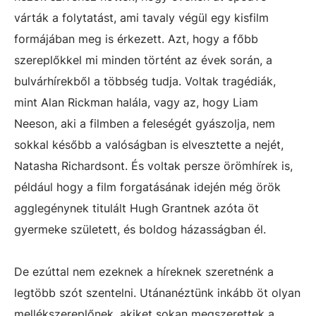
várták a folytatást, ami tavaly végül egy kisfilm
formájában meg is érkezett. Azt, hogy a főbb
szereplőkkel mi minden történt az évek során, a
bulvárhírekből a többség tudja. Voltak tragédiák,
mint Alan Rickman halála, vagy az, hogy Liam
Neeson, aki a filmben a feleségét gyászolja, nem
sokkal később a valóságban is elvesztette a nejét,
Natasha Richardsont. És voltak persze örömhírek is,
például hogy a film forgatásának idején még örök
agglegénynek titulált Hugh Grantnek azóta öt
gyermeke született, és boldog házasságban él.
De ezúttal nem ezeknek a híreknek szeretnénk a
legtöbb szót szentelni. Utánanéztünk inkább öt olyan
mellékszereplőnek, akiket sokan megszerettek a