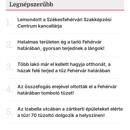
Legnépszerűbb
Lemondott a Székesfehérvári Szakképzési
1
.
Centrum kancellárja
Hatalmas területen ég a tarló Fehérvár
2
.
határában, gyorsan terjednek a lángok!
Több lakó már el kellett hagyja otthonát, a
3
.
házak felé terjed a tűz Fehérvár határában
Az összefogás erejével oltották el a Fehérvár
4
.
határában tomboló tüzet!
Az Izabella utcában a zártkerti épületeket elérte
5
.
a tűz! 70 tűzoltó dolgozik a helyszínen!