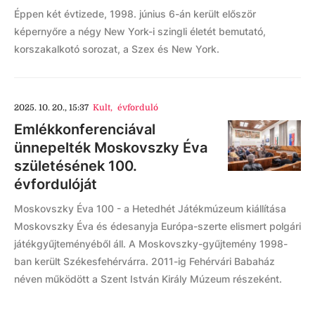
Éppen két évtizede, 1998. június 6-án került először
képernyőre a négy New York-i szingli életét bemutató,
korszakalkotó sorozat, a Szex és New York.
2025. 10. 20., 15:37
Kult
,
évforduló
Emlékkonferenciával
ünnepelték Moskovszky Éva
születésének 100.
évfordulóját
Moskovszky Éva 100 - a Hetedhét Játékmúzeum kiállítása
Moskovszky Éva és édesanyja Európa-szerte elismert polgári
játékgyűjteményéből áll. A Moskovszky-gyűjtemény 1998-
ban került Székesfehérvárra. 2011-ig Fehérvári Babaház
néven működött a Szent István Király Múzeum részeként.