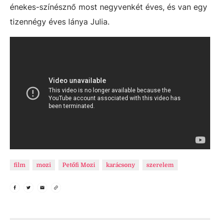
énekes-színésznő most negyvenkét éves, és van egy
tizennégy éves lánya Julia.
film
mozi
Petőfi Mozi
karácsony
szerelem