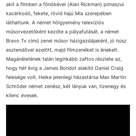
akit a filmben a főnökével (Alan Rickman) pimaszul
kacérkodó, fekete, rövid hajú Mia szerepében
láthattunk. A német hölgyemény televíziós
műsorvezetőként kezdte a pályafutását, a német
Bravo Tv című zenei műsor házigazdájaként, jó húsz
esztendővel ezelőtt, majd filmzenéket is énekelt.
Magánéletének talán leginkább zaftos részlete az,
hogy hét évig a James Bondot alakító Daniel Craig
felesége volt. Heike jelenlegi házastársa Max Martin
Schröder német zenész, két lányuk van, tizenegy és
kilenc évesek.