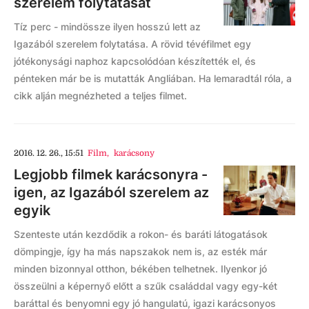
szerelem folytatását
Tíz perc - mindössze ilyen hosszú lett az
Igazából szerelem folytatása. A rövid tévéfilmet egy
jótékonysági naphoz kapcsolódóan készítették el, és
pénteken már be is mutatták Angliában. Ha lemaradtál róla, a
cikk alján megnézheted a teljes filmet.
2016. 12. 26., 15:51
Film
,
karácsony
Legjobb filmek karácsonyra -
igen, az Igazából szerelem az
egyik
Szenteste után kezdődik a rokon- és baráti látogatások
dömpingje, így ha más napszakok nem is, az esték már
minden bizonnyal otthon, békében telhetnek. Ilyenkor jó
összeülni a képernyő előtt a szűk családdal vagy egy-két
baráttal és benyomni egy jó hangulatú, igazi karácsonyos