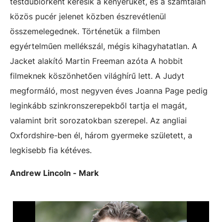
testdublőrként keresik a kenyerüket, és a számtalan
közös pucér jelenet közben észrevétlenül
összemelegednek. Történetük a filmben
egyértelműen mellékszál, mégis kihagyhatatlan. A
Jacket alakító Martin Freeman azóta A hobbit
filmeknek köszönhetően világhírű lett. A Judyt
megformáló, most negyven éves Joanna Page pedig
leginkább szinkronszerepekből tartja el magát,
valamint brit sorozatokban szerepel. Az angliai
Oxfordshire-ben él, három gyermeke született, a
legkisebb fia kétéves.
Andrew Lincoln - Mark