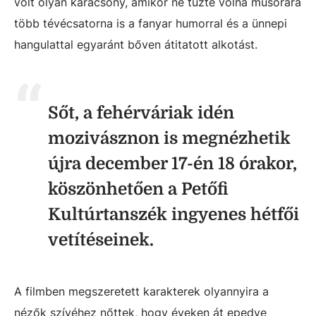
volt olyan karácsony, amikor ne tűzte volna műsorára
több tévécsatorna is a fanyar humorral és a ünnepi
hangulattal egyaránt bőven átitatott alkotást.
Sőt, a fehérváriak idén
mozivásznon is megnézhetik
újra december 17-én 18 órakor,
köszönhetően a Petőfi
Kultúrtanszék ingyenes hétfői
vetítéseinek.
A filmben megszeretett karakterek olyannyira a
nézők szívéhez nőttek, hogy éveken át epedve