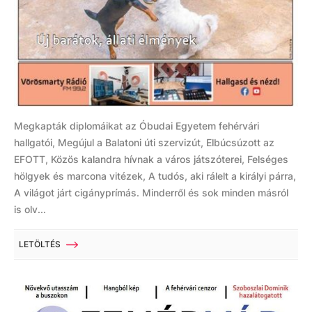
Megkapták diplomáikat az Óbudai Egyetem fehérvári
hallgatói, Megújul a Balatoni úti szervizút, Elbúcsúzott az
EFOTT, Közös kalandra hívnak a város játszóterei, Felséges
hölgyek és marcona vitézek, A tudós, aki rálelt a királyi párra,
A világot járt cigányprímás. Minderről és sok minden másról
is olv...
LETÖLTÉS