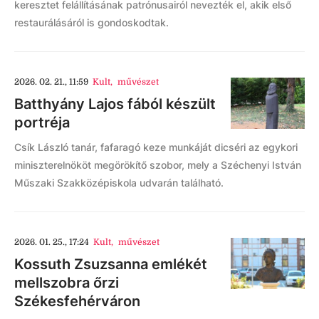
keresztet felállításának patrónusairól nevezték el, akik első
restaurálásáról is gondoskodtak.
2026. 02. 21., 11:59
Kult
,
művészet
Batthyány Lajos fából készült
portréja
Csík László tanár, fafaragó keze munkáját dicséri az egykori
miniszterelnököt megörökítő szobor, mely a Széchenyi István
Műszaki Szakközépiskola udvarán található.
2026. 01. 25., 17:24
Kult
,
művészet
Kossuth Zsuzsanna emlékét
mellszobra őrzi
Székesfehérváron