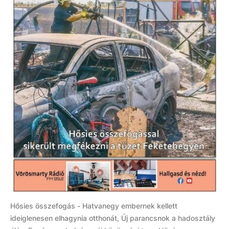
Hősies összefogás - Hatvanegy embernek kellett
ideiglenesen elhagynia otthonát, Új parancsnok a hadosztály