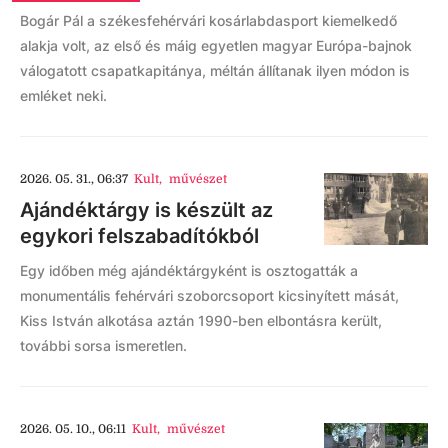
Bogár Pál a székesfehérvári kosárlabdasport kiemelkedő
alakja volt, az első és máig egyetlen magyar Európa-bajnok
válogatott csapatkapitánya, méltán állítanak ilyen módon is
emléket neki.
2026. 05. 31., 06:37
Kult
,
művészet
Ajándéktárgy is készült az
egykori felszabadítókból
Egy időben még ajándéktárgyként is osztogatták a
monumentális fehérvári szoborcsoport kicsinyített mását,
Kiss István alkotása aztán 1990-ben elbontásra került,
további sorsa ismeretlen.
2026. 05. 10., 06:11
Kult
,
művészet