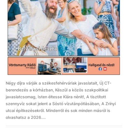
Négy díjra várják a székesfehérváriak javaslatait, Új CT-
berendezés a kórházban, Készül a közös szakpolitikai
javaslatcsomag, Isten éltesse Klára nénit!, A tisztított
szennyvíz sokat jelent a Sóstó vízutánpótlásában, A Zrínyi
utcai építkezésekről. Minderről és sok minden másról is
olvashatsz a 2026....