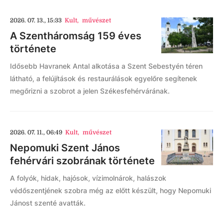
2026. 07. 13., 15:33
Kult
,
művészet
A Szentháromság 159 éves
története
Idősebb Havranek Antal alkotása a Szent Sebestyén téren
látható, a felújítások és restaurálások egyelőre segítenek
megőrizni a szobrot a jelen Székesfehérvárának.
2026. 07. 11., 06:49
Kult
,
művészet
Nepomuki Szent János
fehérvári szobrának története
A folyók, hidak, hajósok, vízimolnárok, halászok
védőszentjének szobra még az előtt készült, hogy Nepomuki
Jánost szenté avatták.