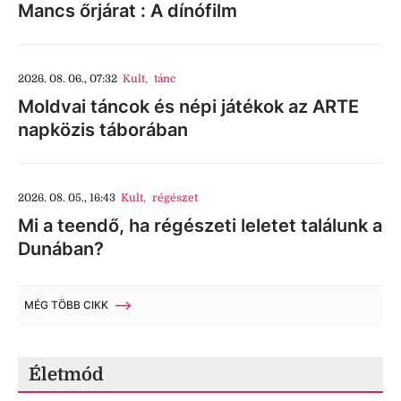
Mancs őrjárat : A dínófilm
2026. 08. 06., 07:32
Kult
,
tánc
Moldvai táncok és népi játékok az ARTE
napközis táborában
2026. 08. 05., 16:43
Kult
,
régészet
Mi a teendő, ha régészeti leletet találunk a
Dunában?
MÉG TÖBB CIKK
Életmód