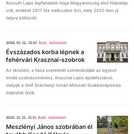
Kossuth Lajos legfiatalabb húga Magyarország első főápolója
volt, emlékét 2017 óta mellszobor őrzi, mely 2025-ben új
helyre költözött.
2026. 01. 12., 12:45
Kult
,
művészet
Évszázados korba lépnek a
fehérvári Krasznai-szobrok
Az oktatást, a haza szeretetét szimbolizálják az egykori
kiváló szobrászművész, Krasznai Lajos épületszobrai,
melyek a Gróf Széchenyi István Műszaki Szakközépiskola
bejáratát őrzik.
2025. 12. 15., 15:51
Kult
,
művészet
Meszlényi János szobrában él