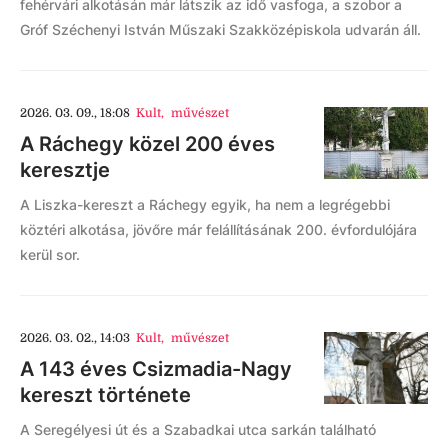
fehérvári alkotásán már látszik az idő vasfoga, a szobor a
Gróf Széchenyi István Műszaki Szakközépiskola udvarán áll.
2026. 03. 09., 18:08
Kult
,
művészet
A Ráchegy közel 200 éves
keresztje
A Liszka-kereszt a Ráchegy egyik, ha nem a legrégebbi
köztéri alkotása, jövőre már felállításának 200. évfordulójára
kerül sor.
2026. 03. 02., 14:03
Kult
,
művészet
A 143 éves Csizmadia-Nagy
kereszt története
A Seregélyesi út és a Szabadkai utca sarkán található