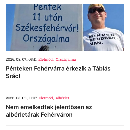
2026. 08. 07., 08:11
Életmód
,
Országalma
Pénteken Fehérvárra érkezik a Táblás
Srác!
2026. 08. 02., 11:07
Életmód
,
albérlet
Nem emelkedtek jelentősen az
albérletárak Fehérváron