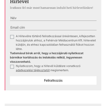
Hírlevél
Iratkozz fel már most hamarosan induló heti hírlevelünkre!
A Hírlevélre történő feliratkozással önkéntesen, kifejezetten
✓
hozzájárulok ahhoz, a Fehérvár Médiacentrum Kft. hírlevelet
küldjön, és ehhez kapcsolódóan felhasználói fiókot hozzon
létre.
Tudomásul bírok arról, hogy a hozzájáruló nyilatkozat
bármikor korlátozás és indokolás nélkül, ingyenesen
visszavonható.
Nyilatkozom, hogy a hírlevél küldésre vonatkozó
✓
adatkezelési tájékoztatót
megismertem.
Feliratkozás