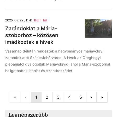
2025. 09. 22., 11:41
Kult
,
hit
Zarándoklat a Mária-
szoborhoz – közösen
imádkoztak a hívek
Vasárnap délután rendezték a hagyományos máriavölgyi
zarándoklatot Székesfehérváron. A hívek az Öreghegyi
plébániától gyalogoltak Máriavölgyig, ahol a Mária-szobornál
hallgathattak litániát és szentbeszédet.
First
Previous
Next
Last
«
‹
1
2
3
4
5
›
»
Legnépszerűbb