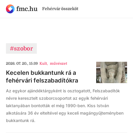
fmc.hu
Fehérvár összeköt
#szobor
2026. 07. 20., 15:39
Kult
,
művészet
Kecelen bukkantunk rá a
fehérvári felszabadítókra
Az egykor ajándéktárgyként is osztogatott, Felszabadítók
névre keresztelt szoborcsoportot az egyik fehérvári
laktanyában bontották el még 1990-ben. Kiss István
alkotására 36 év elteltével egy keceli magángyűjteményben
bukkantunk rá.