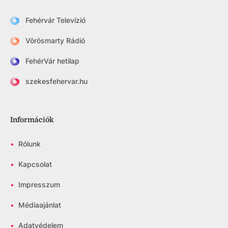
Fehérvár Televízió
Vörösmarty Rádió
FehérVár hetilap
szekesfehervar.hu
Információk
•
Rólunk
•
Kapcsolat
•
Impresszum
•
Médiaajánlat
•
Adatvédelem