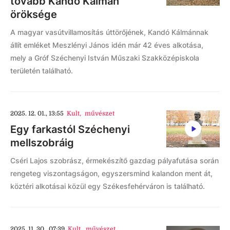
tovább Kandó Kálmán
öröksége
A magyar vasútvillamosítás úttörőjének, Kandó Kálmánnak
állít emléket Meszlényi János idén már 42 éves alkotása,
mely a Gróf Széchenyi István Műszaki Szakközépiskola
területén található.
2025. 12. 01., 13:55
Kult
,
művészet
Egy farkastól Széchenyi
mellszobráig
Cséri Lajos szobrász, érmekészítő gazdag pályafutása során
rengeteg viszontagságon, egyszersmind kalandon ment át,
köztéri alkotásai közül egy Székesfehérváron is található.
2025. 11. 30., 07:39
Kult
,
művészet