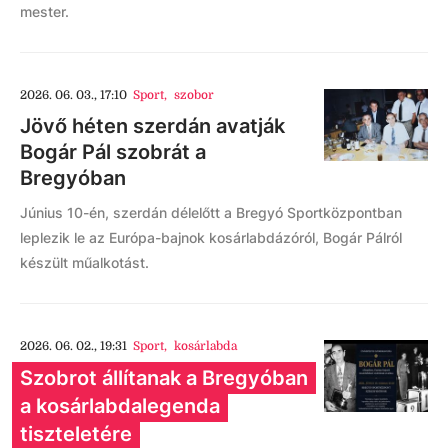
mester.
2026. 06. 03., 17:10
Sport
,
szobor
Jövő héten szerdán avatják
Bogár Pál szobrát a
Bregyóban
Június 10-én, szerdán délelőtt a Bregyó Sportközpontban
leplezik le az Európa-bajnok kosárlabdázóról, Bogár Pálról
készült műalkotást.
2026. 06. 02., 19:31
Sport
,
kosárlabda
Szobrot állítanak a Bregyóban
a kosárlabdalegenda
tiszteletére