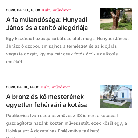
2026. 04. 20., 16:09
Kult
,
művészet
A fa múlandósága: Hunyadi
János és a tanító allegóriája
Egy kiszáradt ezüstjuharból született meg a Hunyadi Jánost
ábrázoló szobor, ám sajnos a természet és az időjárás
végezte dolgát, így ma már csak fotók őrzik az alkotás
emlékét.
2026. 04. 13., 14:02
Kult
,
művészet
A bronz és kő mesterének
egyetlen fehérvári alkotása
Paulikovics Iván szobrászművész 33 ismert alkotással
gazdagította hazánk köztéri művészetét, ezek közül egy, a
Holokauszt Áldozatainak Emlékműve található