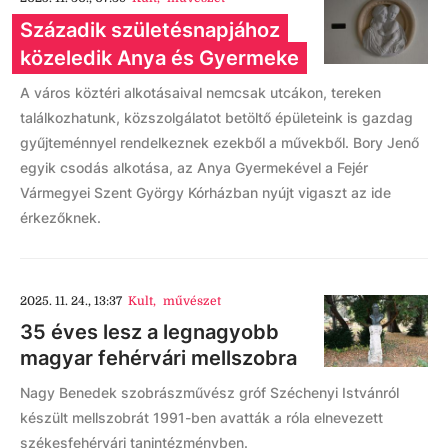
Századik születésnapjához
közeledik Anya és Gyermeke
A város köztéri alkotásaival nemcsak utcákon, tereken
találkozhatunk, közszolgálatot betöltő épületeink is gazdag
gyűjteménnyel rendelkeznek ezekből a művekből. Bory Jenő
egyik csodás alkotása, az Anya Gyermekével a Fejér
Vármegyei Szent György Kórházban nyújt vigaszt az ide
érkezőknek.
2025. 11. 24., 13:37
Kult
,
művészet
35 éves lesz a legnagyobb
magyar fehérvári mellszobra
Nagy Benedek szobrászművész gróf Széchenyi Istvánról
készült mellszobrát 1991-ben avatták a róla elnevezett
székesfehérvári tanintézményben.