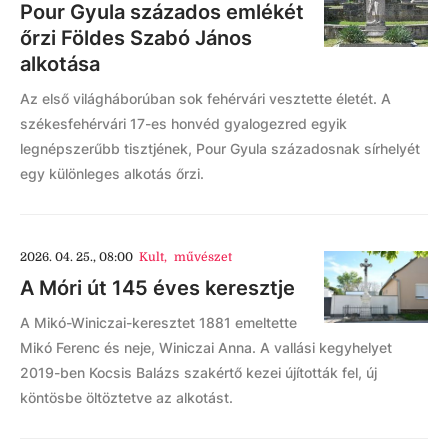
Pour Gyula százados emlékét
őrzi Földes Szabó János
alkotása
Az első világháborúban sok fehérvári vesztette életét. A
székesfehérvári 17-es honvéd gyalogezred egyik
legnépszerűbb tisztjének, Pour Gyula századosnak sírhelyét
egy különleges alkotás őrzi.
2026. 04. 25., 08:00
Kult
,
művészet
A Móri út 145 éves keresztje
A Mikó-Winiczai-keresztet 1881 emeltette
Mikó Ferenc és neje, Winiczai Anna. A vallási kegyhelyet
2019-ben Kocsis Balázs szakértő kezei újították fel, új
köntösbe öltöztetve az alkotást.