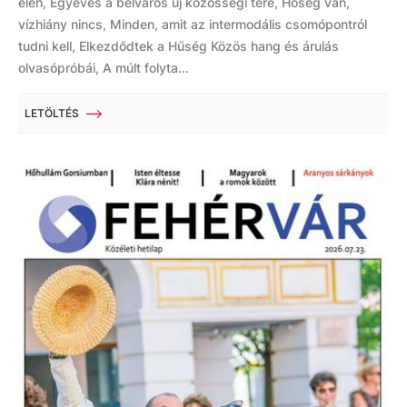
élén, Egyéves a belváros új közösségi tere, Hőség van,
vízhiány nincs, Minden, amit az intermodális csomópontról
tudni kell, Elkezdődtek a Hűség Közös hang és árulás
olvasópróbái, A múlt folyta...
LETÖLTÉS