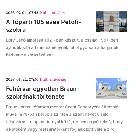
2026. 07. 04., 07:45
Kult
,
művészet
A Tóparti 105 éves Petőfi-
szobra
Bory Jenő alkotása 1921-ben készült, a család 1997-ben
ajándékozta a tanintézménynek, ahol gyorsan a hallgatók
kedvenc alkotásává vált.
2026. 06. 27., 07:34
Kult
,
művészet
Fehérvár egyetlen Braun-
szobrának története
Braun János kőfaragó mester Szent Sebestyént ábrázoló
műve 1978-ban került a szintén a szent nevét viselő
felsővárosi templom tornyai közé, de nem egyértelmű, hogy
alkotóként vagy restaurátorként foglalkozott vele a zirci