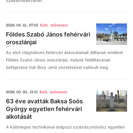
Székesfehérváron.
2026. 04. 12., 07:05
Kult
,
művészet
Földes Szabó János fehérvári
oroszlánjai
Az első világháború fehérvári áldozatainak állítanak emléket
Földes Szabó János oroszlánjai, melyek felállításának
befejezése már Bory Jenő vezetésével valósult meg.
2026. 03. 30., 13:15
Kult
,
művészet
63 éve avatták Baksa Soós
György egyetlen fehérvári
alkotását
A különleges technikával dolgozó szobrászművész egyetlen