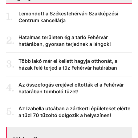
Lemondott a Székesfehérvári Szakképzési
1
.
Centrum kancellárja
Hatalmas területen ég a tarló Fehérvár
2
.
határában, gyorsan terjednek a lángok!
Több lakó már el kellett hagyja otthonát, a
3
.
házak felé terjed a tűz Fehérvár határában
Az összefogás erejével oltották el a Fehérvár
4
.
határában tomboló tüzet!
Az Izabella utcában a zártkerti épületeket elérte
5
.
a tűz! 70 tűzoltó dolgozik a helyszínen!