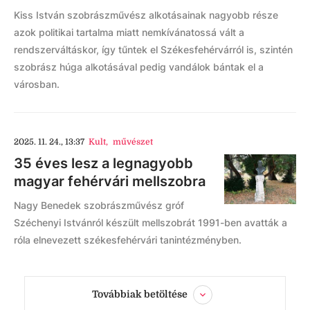
Kiss István szobrászművész alkotásainak nagyobb része
azok politikai tartalma miatt nemkívánatossá vált a
rendszerváltáskor, így tűntek el Székesfehérvárról is, szintén
szobrász húga alkotásával pedig vandálok bántak el a
városban.
2025. 11. 24., 13:37
Kult
,
művészet
35 éves lesz a legnagyobb
magyar fehérvári mellszobra
Nagy Benedek szobrászművész gróf
Széchenyi Istvánról készült mellszobrát 1991-ben avatták a
róla elnevezett székesfehérvári tanintézményben.
Továbbiak betöltése