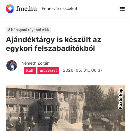
fmc.hu
Fehérvár összeköt
2 hónapnál régebbi cikk
Ajándéktárgy is készült az
egykori felszabadítókból
Németh Zoltán
·
·
2026. 05. 31., 06:37
Kult
művészet
Köztérkép