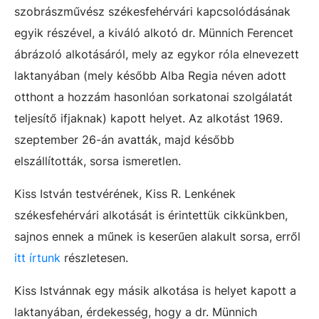
szobrászművész székesfehérvári kapcsolódásának
egyik részével, a kiváló alkotó dr. Münnich Ferencet
ábrázoló alkotásáról, mely az egykor róla elnevezett
laktanyában (mely később Alba Regia néven adott
otthont a hozzám hasonlóan sorkatonai szolgálatát
teljesítő ifjaknak) kapott helyet. Az alkotást 1969.
szeptember 26-án avatták, majd később
elszállították, sorsa ismeretlen.
Kiss István testvérének, Kiss R. Lenkének
székesfehérvári alkotását is érintettük cikkünkben,
sajnos ennek a műnek is keserűen alakult sorsa, erről
itt írtunk
részletesen.
Kiss Istvánnak egy másik alkotása is helyet kapott a
laktanyában, érdekesség, hogy a dr. Münnich