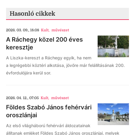
Hasonló cikkek
2026. 03. 09., 18:08
Kult
,
művészet
A Ráchegy közel 200 éves
keresztje
A Liszka-kereszt a Ráchegy egyik, ha nem
a legrégebbi köztéri alkotása, jövőre már felállításának 200.
évfordulójára kerül sor.
2026. 04. 12., 07:05
Kult
,
művészet
Földes Szabó János fehérvári
oroszlánjai
Az első világháború fehérvári áldozatainak
állítanak emléket Földes Szabó János oroszlánjai, melyek