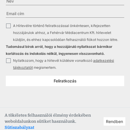
✓
A Hírlevélre történő feliratkozással önkéntesen, kifejezetten
hozzájárulok ahhoz, a Fehérvár Médiacentrum Kft. hírlevelet
küldjön, és ehhez kapcsolódóan felhasználói fiókot hozzon létre.
Tudomásul bírok arról, hogy a hozzájáruló nyilatkozat bármikor
korlátozás és indokolás nélkül, ingyenesen visszavonható.
✓
Nyilatkozom, hogy a hírlevél küldésre vonatkozó
adatkezelési
tájékoztatót
megismertem.
Feliratkozás
A tökéletes felhasználói élmény érdekében
weboldalunkon sütiket használunk.
Rendben
Copyright © 2021
–2026
Fehérvár Médiacentrum, fmc.hu
Sütiszabályzat