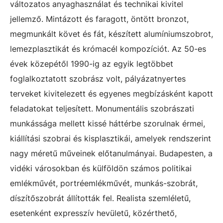
változatos anyaghasználat és technikai kivitel
jellemző. Mintázott és faragott, öntött bronzot,
megmunkált követ és fát, készített alumíniumszobrot,
lemezplasztikát és krómacél kompozíciót. Az 50-es
évek közepétől 1990-ig az egyik legtöbbet
foglalkoztatott szobrász volt, pályázatnyertes
terveket kivitelezett és egyenes megbízásként kapott
feladatokat teljesített. Monumentális szobrászati
munkássága mellett kissé háttérbe szorulnak érmei,
kiállítási szobrai és kisplasztikái, amelyek rendszerint
nagy méretű műveinek előtanulmányai. Budapesten, a
vidéki városokban és külföldön számos politikai
emlékművét, portréemlékművét, munkás-szobrát,
díszítőszobrát állították fel. Realista szemléletű,
esetenként expresszív hevületű, közérthető,