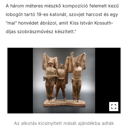
A három méteres mészkő kompozíció felemelt kezű
lobogót tartó 19-es katonát, szovjet harcost és egy
"mai" honvédet ábrázol, amit Kiss István Kossuth-
díjas szobrászművész készített.”
Az alkotás kicsinyített mását ajándékba adták