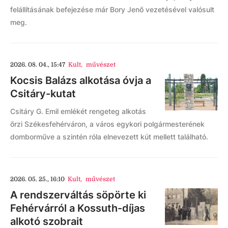
felállításának befejezése már Bory Jenő vezetésével valósult
meg.
2026. 08. 04., 15:47
Kult
,
művészet
Kocsis Balázs alkotása óvja a
Csitáry-kutat
Csitáry G. Emil emlékét rengeteg alkotás
őrzi Székesfehérváron, a város egykori polgármesterének
domborműve a szintén róla elnevezett kút mellett található.
2026. 05. 25., 16:10
Kult
,
művészet
A rendszerváltás söpörte ki
Fehérvárról a Kossuth-díjas
alkotó szobrait