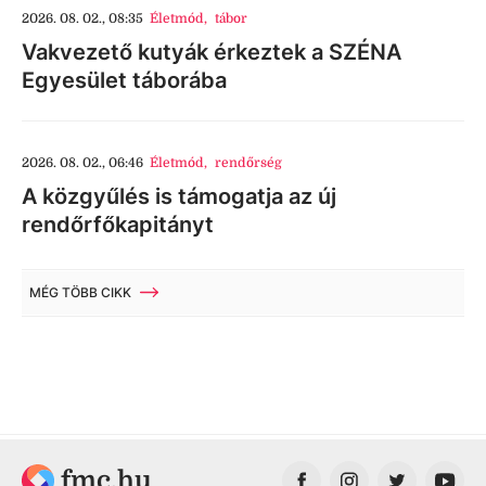
2026. 08. 02., 08:35
Életmód
,
tábor
Vakvezető kutyák érkeztek a SZÉNA
Egyesület táborába
2026. 08. 02., 06:46
Életmód
,
rendőrség
A közgyűlés is támogatja az új
rendőrfőkapitányt
MÉG TÖBB CIKK
fmc.hu