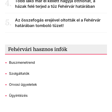
Több lakó már el kellett hagyja otthonát, a
4
.
házak felé terjed a tűz Fehérvár határában
Az összefogás erejével oltották el a Fehérvár
5
.
határában tomboló tüzet!
Fehérvári hasznos infók
•
Buszmenetrend
•
Szolgáltatók
•
Orvosi ügyeletek
•
Ügyintézés