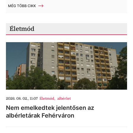
MÉG TÖBB CIKK
Életmód
2026. 08. 02., 11:07
Életmód
,
albérlet
Nem emelkedtek jelentősen az
albérletárak Fehérváron