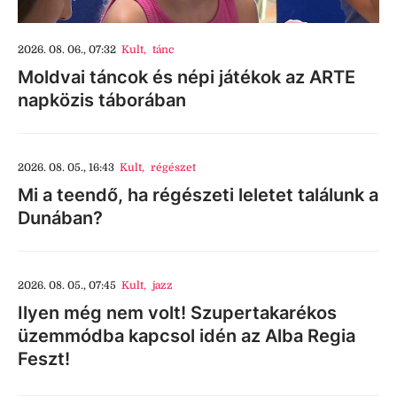
2026. 08. 06., 07:32
Kult
,
tánc
Moldvai táncok és népi játékok az ARTE
napközis táborában
2026. 08. 05., 16:43
Kult
,
régészet
Mi a teendő, ha régészeti leletet találunk a
Dunában?
2026. 08. 05., 07:45
Kult
,
jazz
Ilyen még nem volt! Szupertakarékos
üzemmódba kapcsol idén az Alba Regia
Feszt!