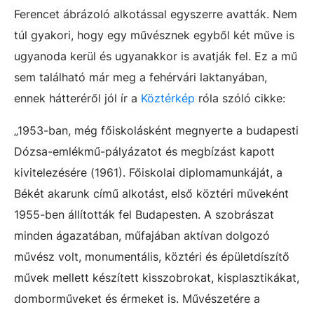
Ferencet ábrázoló alkotással egyszerre avatták. Nem
túl gyakori, hogy egy művésznek egyből két műve is
ugyanoda kerül és ugyanakkor is avatják fel. Ez a mű
sem található már meg a fehérvári laktanyában,
ennek hátteréről jól ír a
Köztérkép
róla szóló cikke:
„1953-ban, még főiskolásként megnyerte a budapesti
Dózsa-emlékmű-pályázatot és megbízást kapott
kivitelezésére (1961). Főiskolai diplomamunkáját, a
Békét akarunk című alkotást, első köztéri műveként
1955-ben állították fel Budapesten. A szobrászat
minden ágazatában, műfajában aktívan dolgozó
művész volt, monumentális, köztéri és épületdíszítő
művek mellett készített kisszobrokat, kisplasztikákat,
domborműveket és érmeket is. Művészetére a