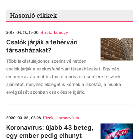
Hasonló cikkek
2018. 04. 17., 19:00
Hírek
,
bűnügy
Csalók járják a fehérvári
társasházakat?
Több lakástulajdonos szerint vélhetően
csalók járják a székesfehérvári társasházakat. Egy cég
emberei az áramot biztosító rendszer cseréjére tesznek
ajánlatot, melyhez előleget is kérnek a lakóktól, a munka
elvégzését azonban csak őszre ígérik.
2020. 03. 28., 08:28
Hírek
,
koronavírus
Koronavírus: újabb 43 beteg,
egy ember pedig elhunyt