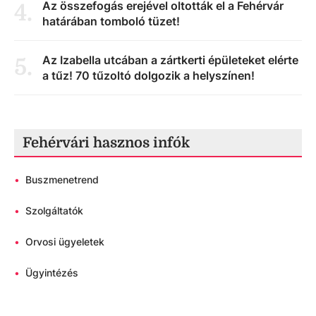
Az összefogás erejével oltották el a Fehérvár
4
.
határában tomboló tüzet!
Az Izabella utcában a zártkerti épületeket elérte
5
.
a tűz! 70 tűzoltó dolgozik a helyszínen!
Fehérvári hasznos infók
•
Buszmenetrend
•
Szolgáltatók
•
Orvosi ügyeletek
•
Ügyintézés