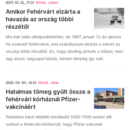
2017. 01. 12., 17:13
Hírek
,
sztori
Amikor Fehérvárt elzárta a
havazás az ország többi
részétől
Ma már talán elképzelhetetlen, de 1987. január 12-én akkora
hó szakadt Fehérvárra, ami szabályosan elzárta a várost az
ország többi részétől. Az, hogy derékig jártunk a hóban, nem
egy anyai, nagyapai túlzás, hanem tényleg így volt.
2021. 04. 30., 12:14
Hírek
,
oltás
Hatalmas tömeg gyűlt össze a
fehérvári kórháznál Pfizer-
vakcináért
Pénteken késő délelőtt körülbelül 1000-1500 ember állt
sorban a fehérvári kórháznál, hogy Pfizer-vakcinát