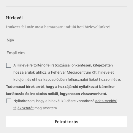
Hírlevél
Iratkozz fel már most hamarosan induló heti hírlevelünkre!
✓
A Hírlevélre történő feliratkozással önkéntesen, kifejezetten
hozzájárulok ahhoz, a Fehérvár Médiacentrum Kft. hírlevelet
küldjön, és ehhez kapcsolódóan felhasználói fiókot hozzon létre.
Tudomásul bírok arról, hogy a hozzájáruló nyilatkozat bármikor
korlátozás és indokolás nélkül, ingyenesen visszavonható.
✓
Nyilatkozom, hogy a hírlevél küldésre vonatkozó
adatkezelési
tájékoztatót
megismertem.
Feliratkozás