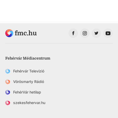
fmc.hu
Fehérvár Médiacentrum
Fehérvár Televízió
Vörösmarty Rádió
FehérVár hetilap
szekesfehervar.hu