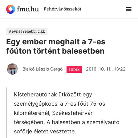
fmc.hu
Fehérvár összeköt
9 évnél régebbi cikk
Egy ember meghalt a 7-es
főúton történt balesetben
Bialkó László Gergő
·
·
2016. 10. 11., 13:22
Hírek
Kisteherautónak ütközött egy
személygépkocsi a 7-es főút 75-ös
kilométerénél, Székesfehérvár
térségében. A balesetben a személyautó
sofőrje életét vesztette.