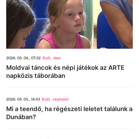
2026. 08. 06., 07:32
Kult
,
tánc
Moldvai táncok és népi játékok az ARTE
napközis táborában
2026. 08. 05., 16:43
Kult
,
régészet
Mi a teendő, ha régészeti leletet találunk a
Dunában?