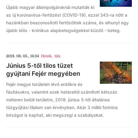
Újabb magyar állampolgároknál mutatták ki
az új koronavírus-fertőzést (COVID-19), ezzel 343-ra nőtt a
hazánkban beazonosított fertőzöttek száma, és elhunyt egy
újabb idős - krónikus alapbetegségekkel küzdő - beteg.
2018. 06. 05., 16:34
Hírek
,
tűz
Június 5-től tilos tüzet
gyújtani Fejér megyében
Fejér megye területén lévő erdőkre és
fásításokra, valamint ezek határaitól számított kétszáz
méteren belüli területre, 2018. június 5-től általános
tűzgyújtási tilalom van érvényben. Akár 3 millió forintos
bírságot is kaphat, aki megszegi a szabályokat.