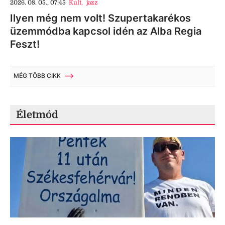
2026. 08. 05., 07:45
Kult
,
jazz
Ilyen még nem volt! Szupertakarékos
üzemmódba kapcsol idén az Alba Regia
Feszt!
MÉG TÖBB CIKK
Életmód