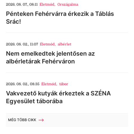
2026. 08. 07., 08:11
Életmód
,
Országalma
Pénteken Fehérvárra érkezik a Táblás
Srác!
2026. 08. 02., 11:07
Életmód
,
albérlet
Nem emelkedtek jelentősen az
albérletárak Fehérváron
2026. 08. 02., 08:35
Életmód
,
tábor
Vakvezető kutyák érkeztek a SZÉNA
Egyesület táborába
MÉG TÖBB CIKK