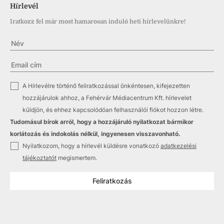
Hírlevél
Iratkozz fel már most hamarosan induló heti hírlevelünkre!
✓
A Hírlevélre történő feliratkozással önkéntesen, kifejezetten
hozzájárulok ahhoz, a Fehérvár Médiacentrum Kft. hírlevelet
küldjön, és ehhez kapcsolódóan felhasználói fiókot hozzon létre.
Tudomásul bírok arról, hogy a hozzájáruló nyilatkozat bármikor
korlátozás és indokolás nélkül, ingyenesen visszavonható.
✓
Nyilatkozom, hogy a hírlevél küldésre vonatkozó
adatkezelési
tájékoztatót
megismertem.
Feliratkozás