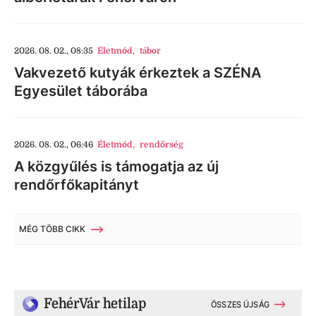
2026. 08. 02., 08:35
Életmód
,
tábor
Vakvezető kutyák érkeztek a SZÉNA
Egyesület táborába
2026. 08. 02., 06:46
Életmód
,
rendőrség
A közgyűlés is támogatja az új
rendőrfőkapitányt
MÉG TÖBB CIKK
FehérVár hetilap
ÖSSZES ÚJSÁG