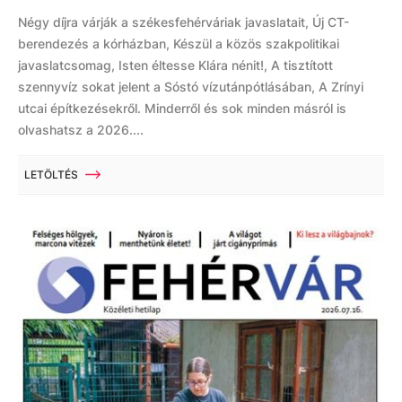
Négy díjra várják a székesfehérváriak javaslatait, Új CT-
berendezés a kórházban, Készül a közös szakpolitikai
javaslatcsomag, Isten éltesse Klára nénit!, A tisztított
szennyvíz sokat jelent a Sóstó vízutánpótlásában, A Zrínyi
utcai építkezésekről. Minderről és sok minden másról is
olvashatsz a 2026....
LETÖLTÉS