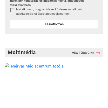
bármikor korlátozás és indokolás nélkül, ingyenesen
visszavonható.
Nyilatkozom, hogy a hírlevél küldésre vonatkozó
✓
adatkezelési tájékoztatót
megismertem.
Feliratkozás
Multimédia
MÉG TÖBB CIKK