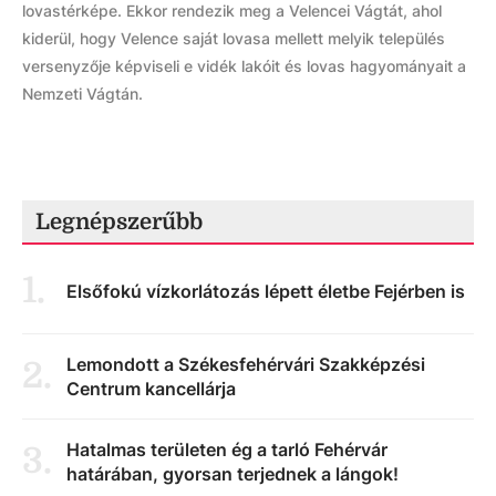
lovastérképe. Ekkor rendezik meg a Velencei Vágtát, ahol
kiderül, hogy Velence saját lovasa mellett melyik település
versenyzője képviseli e vidék lakóit és lovas hagyományait a
Nemzeti Vágtán.
Legnépszerűbb
1
.
Elsőfokú vízkorlátozás lépett életbe Fejérben is
Lemondott a Székesfehérvári Szakképzési
2
.
Centrum kancellárja
Hatalmas területen ég a tarló Fehérvár
3
.
határában, gyorsan terjednek a lángok!