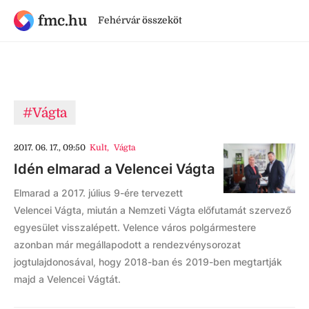
fmc.hu
Fehérvár összeköt
#Vágta
2017. 06. 17., 09:50
Kult
,
Vágta
Idén elmarad a Velencei Vágta
Elmarad a 2017. július 9-ére tervezett
Velencei Vágta, miután a Nemzeti Vágta előfutamát szervező
egyesület visszalépett. Velence város polgármestere
azonban már megállapodott a rendezvénysorozat
jogtulajdonosával, hogy 2018-ban és 2019-ben megtartják
majd a Velencei Vágtát.