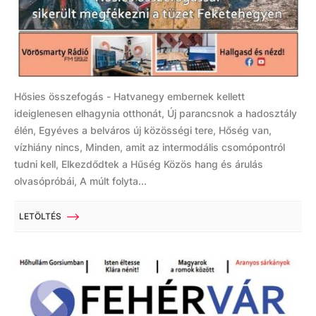
Hősies összefogás - Hatvanegy embernek kellett
ideiglenesen elhagynia otthonát, Új parancsnok a hadosztály
élén, Egyéves a belváros új közösségi tere, Hőség van,
vízhiány nincs, Minden, amit az intermodális csomópontról
tudni kell, Elkezdődtek a Hűség Közös hang és árulás
olvasópróbái, A múlt folyta...
LETÖLTÉS