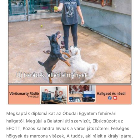
Megkapták diplomáikat az Óbudai Egyetem fehérvári
hallgatói, Megújul a Balatoni úti szervizút, Elbúcsúzott az
EFOTT, Közös kalandra hívnak a város játszóterei, Felséges
hölgyek és marcona vitézek, A tudós, aki rálelt a királyi párra,