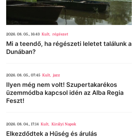
2026. 08. 05., 16:43
Kult
,
régészet
Mi a teendő, ha régészeti leletet találunk a
Dunában?
2026. 08. 05., 07:45
Kult
,
jazz
Ilyen még nem volt! Szupertakarékos
üzemmódba kapcsol idén az Alba Regia
Feszt!
2026. 08. 04., 17:14
Kult
,
Királyi Napok
Elkezdődtek a Hűség és árulás