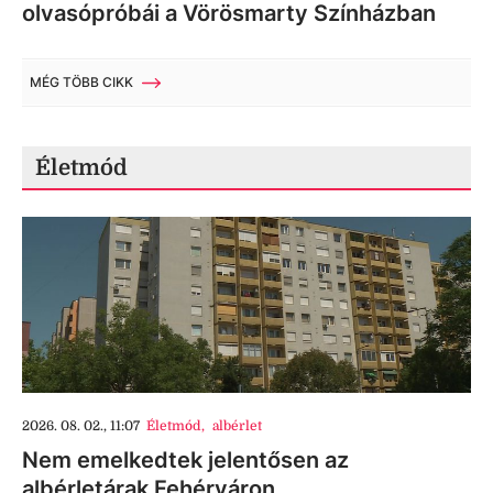
olvasópróbái a Vörösmarty Színházban
MÉG TÖBB CIKK
Életmód
2026. 08. 02., 11:07
Életmód
,
albérlet
Nem emelkedtek jelentősen az
albérletárak Fehérváron