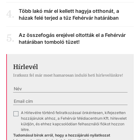
Több lakó már el kellett hagyja otthonát, a
4
.
házak felé terjed a tűz Fehérvár határában
Az összefogás erejével oltották el a Fehérvár
5
.
határában tomboló tüzet!
Hírlevél
Iratkozz fel már most hamarosan induló heti hírlevelünkre!
A Hírlevélre történő feliratkozással önkéntesen, kifejezetten
✓
hozzájárulok ahhoz, a Fehérvár Médiacentrum Kft. hírlevelet
küldjön, és ehhez kapcsolódóan felhasználói fiókot hozzon
létre.
Tudomásul bírok arról, hogy a hozzájáruló nyilatkozat