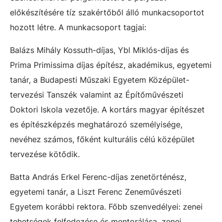
előkészítésére tíz szakértőből álló munkacsoportot
hozott létre. A munkacsoport tagjai:
Balázs Mihály Kossuth-díjas, Ybl Miklós-díjas és
Prima Primissima díjas építész, akadémikus, egyetemi
tanár, a Budapesti Műszaki Egyetem Középület-
tervezési Tanszék valamint az Építőművészeti
Doktori Iskola vezetője. A kortárs magyar építészet
es építészképzés meghatározó személyisége,
nevéhez számos, főként kulturális célú középület
tervezése kötődik.
Batta András Erkel Ferenc-díjas zenetörténész,
egyetemi tanár, a Liszt Ferenc Zeneművészeti
Egyetem korábbi rektora. Főbb szenvedélyei: zenei
tehetségek felfedezése és mentorálása, zenei