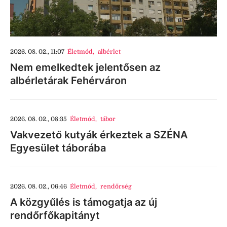
2026. 08. 02., 11:07
Életmód
,
albérlet
Nem emelkedtek jelentősen az
albérletárak Fehérváron
2026. 08. 02., 08:35
Életmód
,
tábor
Vakvezető kutyák érkeztek a SZÉNA
Egyesület táborába
2026. 08. 02., 06:46
Életmód
,
rendőrség
A közgyűlés is támogatja az új
rendőrfőkapitányt