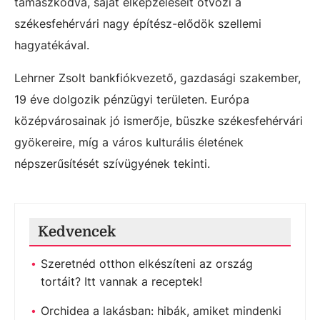
támaszkodva, saját elképzeléseit ötvözi a
székesfehérvári nagy építész-elődök szellemi
hagyatékával.
Lehrner Zsolt bankfiókvezető, gazdasági szakember,
19 éve dolgozik pénzügyi területen. Európa
középvárosainak jó ismerője, büszke székesfehérvári
gyökereire, míg a város kulturális életének
népszerűsítését szívügyének tekinti.
Kedvencek
Szeretnéd otthon elkészíteni az ország
tortáit? Itt vannak a receptek!
Orchidea a lakásban: hibák, amiket mindenki