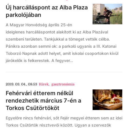
Új harcálláspont az Alba Plaza
parkolójában
A Magyar Honvédség április 25-én
ideiglenes harcálláspontot alakított ki az Alba Plazával
szembeni területen. Tankjukkal a tömeget vették célba.
Pánikra azonban semmi ok: a parkoló ugyanis a III. Katonai
Toborzó Napnak adott helyet, amit iskolai csoportokon kívül
járókelők is felkerestek. A fegyver...
2019. 03. 04., 08:53
Hírek
,
gasztronómia
Fehérvári étterem nélkül
rendezhetik március 7-én a
Torkos Csütörtököt
Egyelőre nincs fehérvári, sőt Fejér megyei étterem sem az idei
Torkos Csütörtök résztvevői között. Ugyan a szervezők