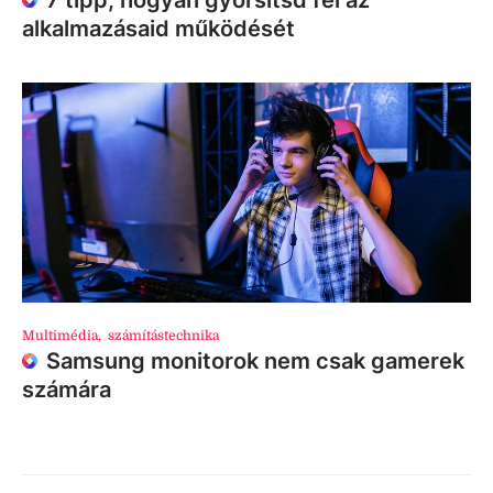
7 tipp, hogyan gyorsítsd fel az
alkalmazásaid működését
Multimédia
,
számítástechnika
Samsung monitorok nem csak gamerek
számára