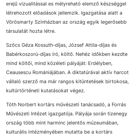
erejű vizualitással es mélyreható elemző készséggel
létrehozott előadások jellemzik. Igazgatása alatt a
Vörösmarty Színházban az ország egyik legerősebb
társulatát hozta létre.
Szőcs Géza Kossuth-díjas, József Attila-díjas és
Babérkoszorú-díjas író, költő. Nehéz időkben kezdte
mind költői, mind közéleti pályáját: Erdélyben,
Ceausescu Romániájában. A diktatúrával aktív harcot
vállaló szerző ma már rangos kitüntetések birtokosa,
kultúrtörténeti kutatásokat végez.
Tóth Norbert kortárs művészeti tanácsadó, a Forrás
Művészeti Intézet igazgatója. Pályája során tizenegy
ország több mint harminc jelentős múzeumában,
kulturális intézményében mutatta be a kortárs