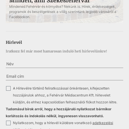
Minden, ami Székesfehérvár
Mindened Fehérvár és környéke? Nekünk is. Hírek, érdekességek,
programok és beszélgetések a világ szerintünk legjobb városáról a
Facebookon.
Hírlevél
Iratkozz fel már most hamarosan induló heti hírlevelünkre!
✓
A Hírlevélre történő feliratkozással önkéntesen, kifejezetten
hozzájárulok ahhoz, a Fehérvár Médiacentrum Kft. hírlevelet
küldjön, és ehhez kapcsolódóan felhasználói fiókot hozzon létre.
Tudomásul bírok arról, hogy a hozzájáruló nyilatkozat bármikor
korlátozás és indokolás nélkül, ingyenesen visszavonható.
✓
Nyilatkozom, hogy a hírlevél küldésre vonatkozó
adatkezelési