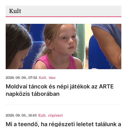
Kult
2026. 08. 06., 07:32
Kult
,
tánc
Moldvai táncok és népi játékok az ARTE
napközis táborában
2026. 08. 05., 16:43
Kult
,
régészet
Mi a teendő, ha régészeti leletet találunk a