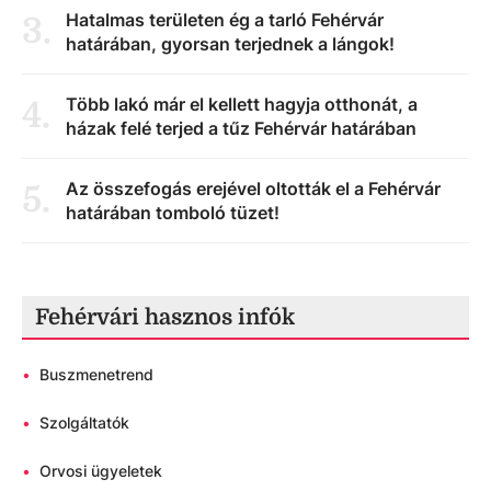
Hatalmas területen ég a tarló Fehérvár
3
.
határában, gyorsan terjednek a lángok!
Több lakó már el kellett hagyja otthonát, a
4
.
házak felé terjed a tűz Fehérvár határában
Az összefogás erejével oltották el a Fehérvár
5
.
határában tomboló tüzet!
Fehérvári hasznos infók
•
Buszmenetrend
•
Szolgáltatók
•
Orvosi ügyeletek