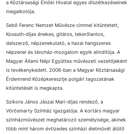
a Köztársasági Elnöki Hivatal egyes díszétkezéseinek
megalkotója.
Sebő Ferenc Nemzet Művésze címmel kitüntetett,
Kossuth-díjas énekes, gitáros, tekerőlantos,
dalszerző, népzenekutató, a hazai hangszeres
népzenei és táncház-mozgalom egyik elindítója. A
Magyar Állami Népi Együttes művészeti vezetőjeként
is tevékenykedett. 2006-ban a Magyar Köztársasági
Érdemrend Középkeresztje polgári tagozatának
kitüntetését is megkapta.
Szikora János Jászai Mari-díjas rendező, a
Vörösmarty Színház igazgatója. A kortárs magyar
színházművészet meghatározó személyisége, akinek
több mint három évtizedes színházi életművét átütő