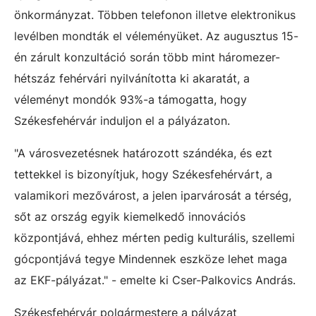
önkormányzat. Többen telefonon illetve elektronikus
levélben mondták el véleményüket. Az augusztus 15-
én zárult konzultáció során több mint háromezer-
hétszáz fehérvári nyilvánította ki akaratát, a
véleményt mondók 93%-a támogatta, hogy
Székesfehérvár induljon el a pályázaton.
"A városvezetésnek határozott szándéka, és ezt
tettekkel is bizonyítjuk, hogy Székesfehérvárt, a
valamikori mezővárost, a jelen iparvárosát a térség,
sőt az ország egyik kiemelkedő innovációs
központjává, ehhez mérten pedig kulturális, szellemi
gócpontjává tegye Mindennek eszköze lehet maga
az EKF-pályázat." - emelte ki Cser-Palkovics András.
Székesfehérvár polgármestere a pályázat