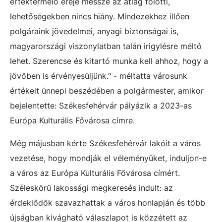
értéktermelő ereje messze az átlag fölötti,
lehetőségekben nincs hiány. Mindezekhez illően
polgáraink jövedelmei, anyagi biztonságai is,
magyarországi viszonylatban talán irigylésre méltó
lehet. Szerencse és kitartó munka kell ahhoz, hogy a
jövőben is érvényesüljünk." - méltatta városunk
értékeit ünnepi beszédében a polgármester, amikor
bejelentette: Székesfehérvár pályázik a 2023-as
Európa Kulturális Fővárosa címre.
Még májusban kérte Székesfehérvár lakóit a város
vezetése, hogy mondják el véleményüket, induljon-e
a város az Európa Kulturális Fővárosa címért.
Széleskörű lakossági megkeresés indult: az
érdeklődők szavazhattak a város honlapján és több
újságban kivágható válaszlapot is közzétett az