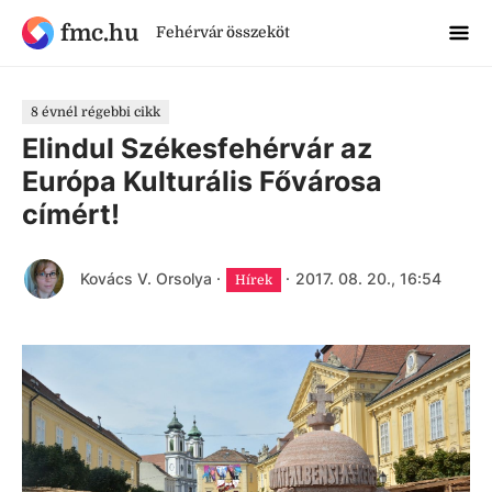
fmc.hu
Fehérvár összeköt
8 évnél régebbi cikk
Elindul Székesfehérvár az
Európa Kulturális Fővárosa
címért!
Kovács V. Orsolya
·
·
2017. 08. 20., 16:54
Hírek