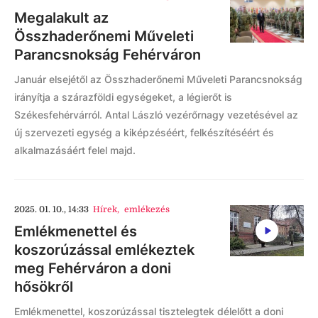
Megalakult az
Összhaderőnemi Műveleti
Parancsnokság Fehérváron
Január elsejétől az Összhaderőnemi Műveleti Parancsnokság
irányítja a szárazföldi egységeket, a légierőt is
Székesfehérvárról. Antal László vezérőrnagy vezetésével az
új szervezeti egység a kiképzéséért, felkészítéséért és
alkalmazásáért felel majd.
2025. 01. 10., 14:33
Hírek
,
emlékezés
Emlékmenettel és
koszorúzással emlékeztek
meg Fehérváron a doni
hősökről
Emlékmenettel, koszorúzással tisztelegtek délelőtt a doni