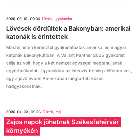
2025. 05. 15., 09:36
Hírek
,
gyakorlat
Lövések dördültek a Bakonyban: amerikai
katonák is érintettek
Másfél héten keresztül gyakorlatoztak amerikai és magyar
katonák Bakonykútiban. A Valiant Panther 2025 gyakorlat
célja az volt, hogy a két nemzet egységei megtanuljanak
együttműködni. Ugyanakkor az intenzív tréning előfutára volt,
egy a jövő évben Amerikában megtartott közös
hadgyakorlatnak.
2025. 04. 22., 09:56
Hírek
,
zaj
Zajos napok jöhetnek Székesfehérvár
környékén