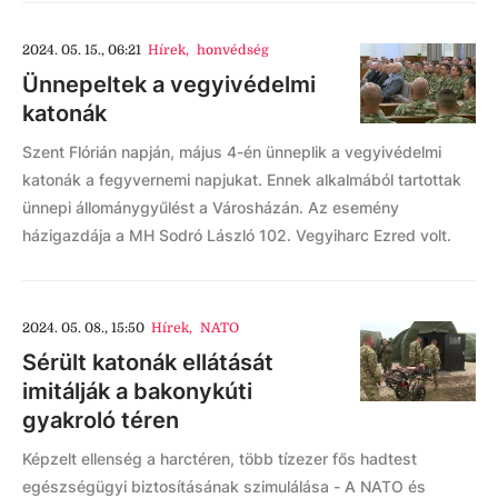
2024. 05. 15., 06:21
Hírek
,
honvédség
Ünnepeltek a vegyivédelmi
katonák
Szent Flórián napján, május 4-én ünneplik a vegyivédelmi
katonák a fegyvernemi napjukat. Ennek alkalmából tartottak
ünnepi állománygyűlést a Városházán. Az esemény
házigazdája a MH Sodró László 102. Vegyiharc Ezred volt.
2024. 05. 08., 15:50
Hírek
,
NATO
Sérült katonák ellátását
imitálják a bakonykúti
gyakroló téren
Képzelt ellenség a harctéren, több tízezer fős hadtest
egészségügyi biztosításának szimulálása - A NATO és