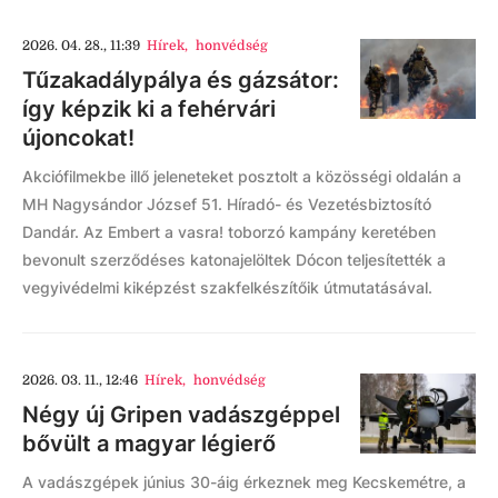
2026. 04. 28., 11:39
Hírek
,
honvédség
Tűzakadálypálya és gázsátor:
így képzik ki a fehérvári
újoncokat!
Akciófilmekbe illő jeleneteket posztolt a közösségi oldalán a
MH Nagysándor József 51. Híradó- és Vezetésbiztosító
Dandár. Az Embert a vasra! toborzó kampány keretében
bevonult szerződéses katonajelöltek Dócon teljesítették a
vegyivédelmi kiképzést szakfelkészítőik útmutatásával.
2026. 03. 11., 12:46
Hírek
,
honvédség
Négy új Gripen vadászgéppel
bővült a magyar légierő
A vadászgépek június 30-áig érkeznek meg Kecskemétre, a