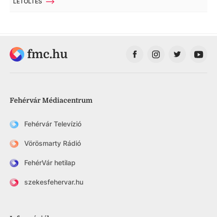
LETÖLTÉS
fmc.hu
Fehérvár Médiacentrum
Fehérvár Televízió
Vörösmarty Rádió
FehérVár hetilap
szekesfehervar.hu