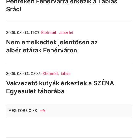
Pénteken Fehérvárra érkezik a Táblás
Srác!
2026. 08. 02., 11:07
Életmód
,
albérlet
Nem emelkedtek jelentősen az
albérletárak Fehérváron
2026. 08. 02., 08:35
Életmód
,
tábor
Vakvezető kutyák érkeztek a SZÉNA
Egyesület táborába
MÉG TÖBB CIKK