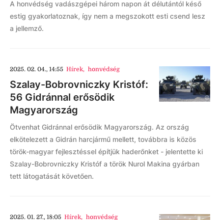
A honvédség vadászgépei három napon át délutántól késő
estig gyakorlatoznak, így nem a megszokott esti csend lesz
a jellemző.
2025. 02. 04., 14:55
Hírek
,
honvédség
Szalay-Bobrovniczky Kristóf:
56 Gidránnal erősödik
Magyarország
Ötvenhat Gidránnal erősödik Magyarország. Az ország
elkötelezett a Gidrán harcjármű mellett, továbbra is közös
török-magyar fejlesztéssel építjük haderőnket - jelentette ki
Szalay-Bobrovniczky Kristóf a török Nurol Makina gyárban
tett látogatását követően.
2025. 01. 27., 18:05
Hírek
,
honvédség