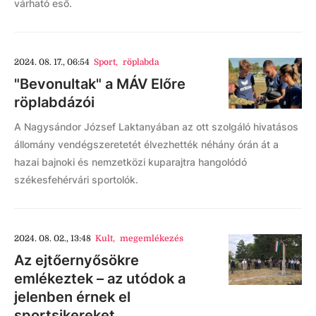
várható eső.
2024. 08. 17., 06:54
Sport
,
röplabda
"Bevonultak" a MÁV Előre
röplabdázói
A Nagysándor József Laktanyában az ott szolgáló hivatásos
állomány vendégszeretetét élvezhették néhány órán át a
hazai bajnoki és nemzetközi kuparajtra hangolódó
székesfehérvári sportolók.
2024. 08. 02., 13:48
Kult
,
megemlékezés
Az ejtőernyősökre
emlékeztek – az utódok a
jelenben érnek el
sportsikereket