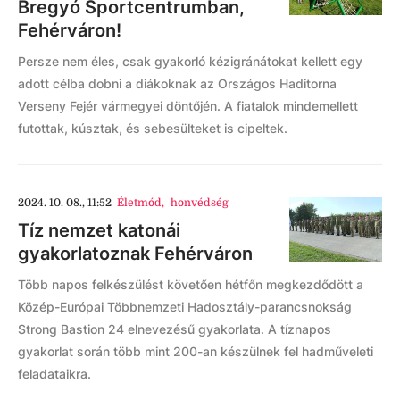
Bregyó Sportcentrumban,
Fehérváron!
Persze nem éles, csak gyakorló kézigránátokat kellett egy
adott célba dobni a diákoknak az Országos Haditorna
Verseny Fejér vármegyei döntőjén. A fiatalok mindemellett
futottak, kúsztak, és sebesülteket is cipeltek.
2024. 10. 08., 11:52
Életmód
,
honvédség
Tíz nemzet katonái
gyakorlatoznak Fehérváron
Több napos felkészülést követően hétfőn megkezdődött a
Közép-Európai Többnemzeti Hadosztály-parancsnokság
Strong Bastion 24 elnevezésű gyakorlata. A tíznapos
gyakorlat során több mint 200-an készülnek fel hadműveleti
feladataikra.