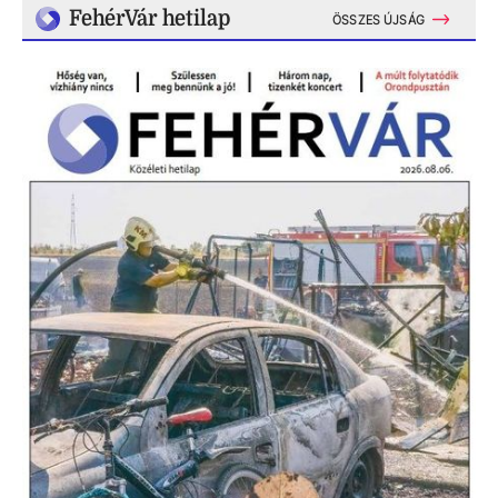
FehérVár hetilap
ÖSSZES ÚJSÁG