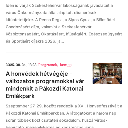
Idén is várják Székesfehérvár lakosságának javaslatait a
város Önkormányzata által alapított elismerések
kitüntetettjeire. A Penna Regia, a Sipos Gyula, a Bölcsődei
Gondozásért díjra, valamint a Székesfehérvár
Közbiztonságáért, Oktatásáért, Ifjúságáért, Egészségügyéért
és Sportjáért díjakra 2026. ja...
2025. 09. 24., 13:23
Programok
,
kempp
A honvédek hétvégéje -
változatos programokkal vár
mindenkit a Pákozdi Katonai
Emlékpark
Szeptember 27-29. között rendezik a XVI. Honvédfesztivált a
Pákozdi Katonai Emlékparkban. A látogatókat a három nap
során többek közt csatatéri sokadalom, huszárvirtus-
bemutató, megemlékezés és koszorúzás várja.