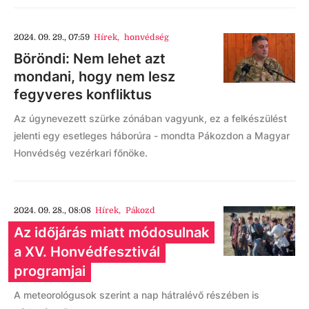
2024. 09. 29., 07:59
Hírek
,
honvédség
Böröndi: Nem lehet azt
mondani, hogy nem lesz
fegyveres konfliktus
Az úgynevezett szürke zónában vagyunk, ez a felkészülést
jelenti egy esetleges háborúra - mondta Pákozdon a Magyar
Honvédség vezérkari főnöke.
2024. 09. 28., 08:08
Hírek
,
Pákozd
Az időjárás miatt módosulnak
a XV. Honvédfesztivál
programjai
A meteorológusok szerint a nap hátralévő részében is