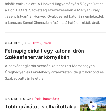
hősök emléke előtt. A Honvéd Hagyományőrző Egyesület és
a Doni Bajtársi Szövetség szervezésében a Magyar Királyi
„Szent István” 3. Honvéd Gyalogezred katonáira emlékeztek
a Lánczos Kornél Gimnázium falán található emléktáblánál.
2024. 10. 21., 05:59
Hírek
,
drón
Fél napig cirkált egy katonai drón
Székesfehérvár környékén
A honvédségi drón szerdán körbenézett Maroshegyen,
Öreghegyen és Feketehegy-Szárazréten, de járt Börgönd és
Szabadbattyán felett is.
2024. 10. 11., 07:59
Hírek
,
honvédség
Több gránátot is elhajítottak a