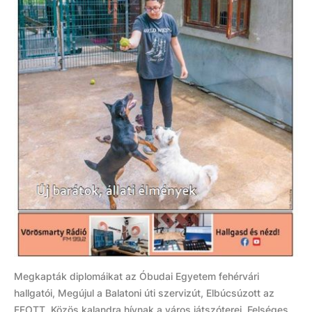
Megkapták diplomáikat az Óbudai Egyetem fehérvári
hallgatói, Megújul a Balatoni úti szervizút, Elbúcsúzott az
EFOTT, Közös kalandra hívnak a város játszóterei, Felséges