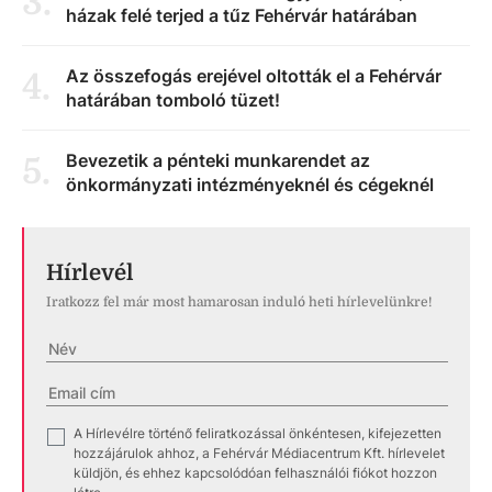
3
.
házak felé terjed a tűz Fehérvár határában
Az összefogás erejével oltották el a Fehérvár
4
.
határában tomboló tüzet!
Bevezetik a pénteki munkarendet az
5
.
önkormányzati intézményeknél és cégeknél
Hírlevél
Iratkozz fel már most hamarosan induló heti hírlevelünkre!
A Hírlevélre történő feliratkozással önkéntesen, kifejezetten
✓
hozzájárulok ahhoz, a Fehérvár Médiacentrum Kft. hírlevelet
küldjön, és ehhez kapcsolódóan felhasználói fiókot hozzon