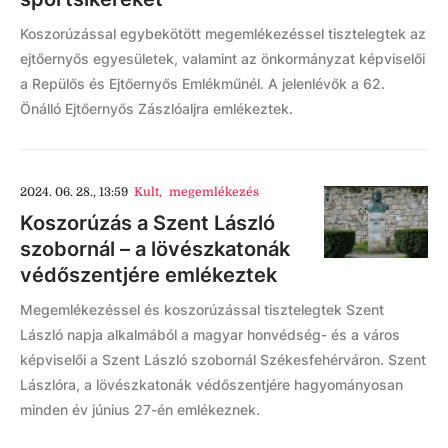
Koszorúzással egybekötött megemlékezéssel tisztelegtek az
ejtőernyős egyesületek, valamint az önkormányzat képviselői
a Repülős és Ejtőernyős Emlékműnél. A jelenlévők a 62.
Önálló Ejtőernyős Zászlóaljra emlékeztek.
2024. 06. 28., 13:59
Kult
,
megemlékezés
Koszorúzás a Szent László
szobornál – a lövészkatonák
védőszentjére emlékeztek
Megemlékezéssel és koszorúzással tisztelegtek Szent
László napja alkalmából a magyar honvédség- és a város
képviselői a Szent László szobornál Székesfehérváron. Szent
Lászlóra, a lövészkatonák védőszentjére hagyományosan
minden év június 27-én emlékeznek.