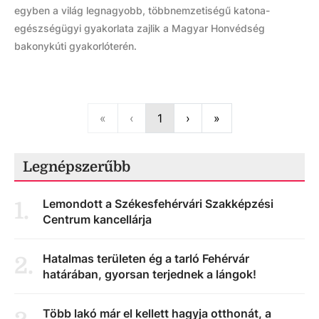
egyben a világ legnagyobb, többnemzetiségű katona-
egészségügyi gyakorlata zajlik a Magyar Honvédség
bakonykúti gyakorlóterén.
First
Previous
Next
Last
«
‹
1
›
»
Legnépszerűbb
Lemondott a Székesfehérvári Szakképzési
1
.
Centrum kancellárja
Hatalmas területen ég a tarló Fehérvár
2
.
határában, gyorsan terjednek a lángok!
Több lakó már el kellett hagyja otthonát, a