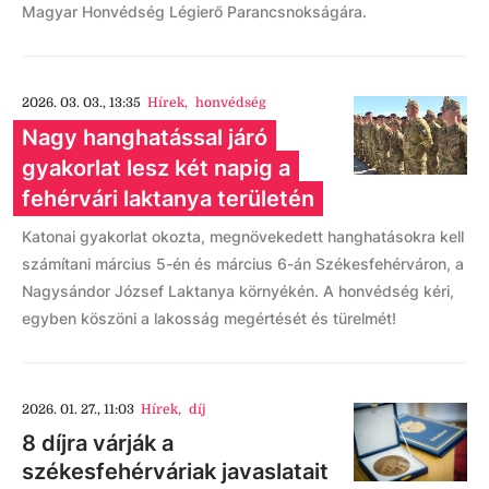
Magyar Honvédség Légierő Parancsnokságára.
2026. 03. 03., 13:35
Hírek
,
honvédség
Nagy hanghatással járó
gyakorlat lesz két napig a
fehérvári laktanya területén
Katonai gyakorlat okozta, megnövekedett hanghatásokra kell
számítani március 5-én és március 6-án Székesfehérváron, a
Nagysándor József Laktanya környékén. A honvédség kéri,
egyben köszöni a lakosság megértését és türelmét!
2026. 01. 27., 11:03
Hírek
,
díj
8 díjra várják a
székesfehérváriak javaslatait