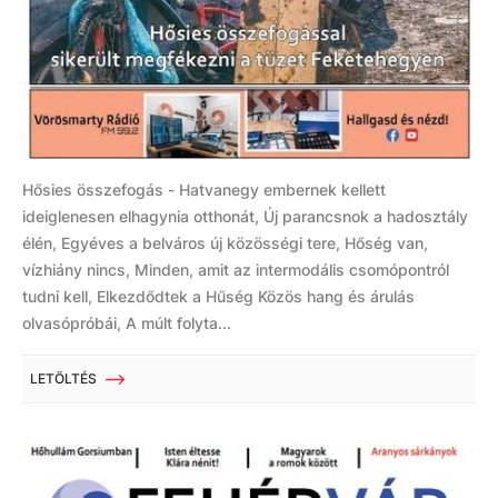
Hősies összefogás - Hatvanegy embernek kellett
ideiglenesen elhagynia otthonát, Új parancsnok a hadosztály
élén, Egyéves a belváros új közösségi tere, Hőség van,
vízhiány nincs, Minden, amit az intermodális csomópontról
tudni kell, Elkezdődtek a Hűség Közös hang és árulás
olvasópróbái, A múlt folyta...
LETÖLTÉS