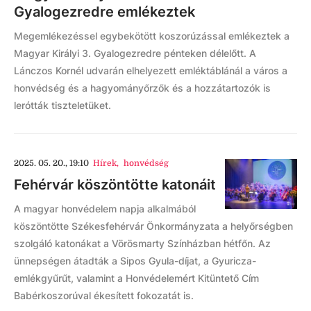
Gyalogezredre emlékeztek
Megemlékezéssel egybekötött koszorúzással emlékeztek a
Magyar Királyi 3. Gyalogezredre pénteken délelőtt. A
Lánczos Kornél udvarán elhelyezett emléktáblánál a város a
honvédség és a hagyományőrzők és a hozzátartozók is
lerótták tiszteletüket.
2025. 05. 20., 19:10
Hírek
,
honvédség
Fehérvár köszöntötte katonáit
A magyar honvédelem napja alkalmából
köszöntötte Székesfehérvár Önkormányzata a helyőrségben
szolgáló katonákat a Vörösmarty Színházban hétfőn. Az
ünnepségen átadták a Sipos Gyula-díjat, a Gyuricza-
emlékgyűrűt, valamint a Honvédelemért Kitüntető Cím
Babérkoszorúval ékesített fokozatát is.