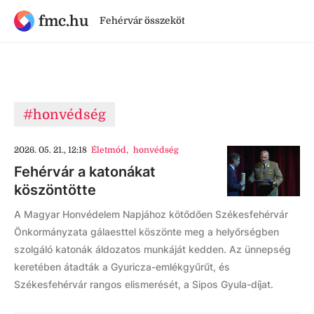
fmc.hu
Fehérvár összeköt
#honvédség
2026. 05. 21., 12:18
Életmód
,
honvédség
Fehérvár a katonákat
köszöntötte
A Magyar Honvédelem Napjához kötődően Székesfehérvár
Önkormányzata gálaesttel köszönte meg a helyőrségben
szolgáló katonák áldozatos munkáját kedden. Az ünnepség
keretében átadták a Gyuricza-emlékgyűrűt, és
Székesfehérvár rangos elismerését, a Sipos Gyula-díjat.