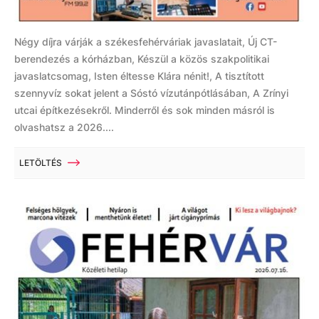
Négy díjra várják a székesfehérváriak javaslatait, Új CT-
berendezés a kórházban, Készül a közös szakpolitikai
javaslatcsomag, Isten éltesse Klára nénit!, A tisztított
szennyvíz sokat jelent a Sóstó vízutánpótlásában, A Zrínyi
utcai építkezésekről. Minderről és sok minden másról is
olvashatsz a 2026....
LETÖLTÉS