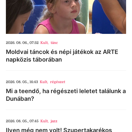
2026. 08. 06., 07:32
Kult
,
tánc
Moldvai táncok és népi játékok az ARTE
napközis táborában
2026. 08. 05., 16:43
Kult
,
régészet
Mi a teendő, ha régészeti leletet találunk a
Dunában?
2026. 08. 05., 07:45
Kult
,
jazz
Ilyen még nem volt! Szupertakarékos