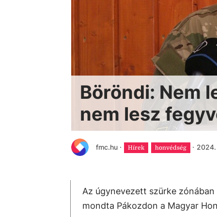
Böröndi: Nem l
nem lesz fegyv
fmc.hu
·
·
2024. 
Hírek
honvédség
Az úgynevezett szürke zónában va
mondta Pákozdon a Magyar Honv