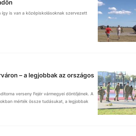
öndön
 így is van a középiskolásoknak szervezett
váron – a legjobbak az országos
ditorna verseny Fejér vármegyei döntőjének. A
atokban mérték össze tudásukat, a legjobbak