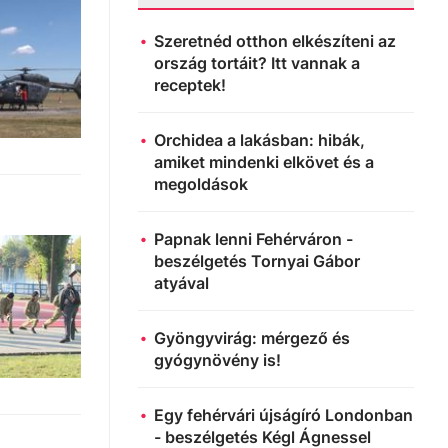
Szeretnéd otthon elkészíteni az
ország tortáit? Itt vannak a
receptek!
Orchidea a lakásban: hibák,
amiket mindenki elkövet és a
megoldások
Papnak lenni Fehérváron -
beszélgetés Tornyai Gábor
atyával
Gyöngyvirág: mérgező és
gyógynövény is!
Egy fehérvári újságíró Londonban
- beszélgetés Kégl Ágnessel