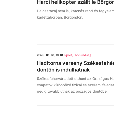
Harci helikopter szállt le Börg
Ha csatazaj nem is, katonás rend és fegyelem
kadéttáborban, Börgöndön.
2023. 10. 12., 13:16
Sport
,
honvédség
Haditorna verseny Székesfehér
döntőn is indulhatnak
Székesfehérvár adott otthont az Országos Ha
csapatok különböző fizikai és szellemi felad
pedig továbbjutnak az országos döntőbe.