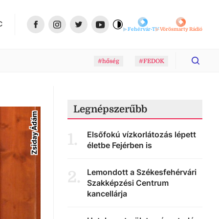
C
Fehérvár-TV
Vörösmarty Rádió
#hőség
#FEDOK
Legnépszerűbb
Zsiday Ádám
Elsőfokú vízkorlátozás lépett
1
.
életbe Fejérben is
Lemondott a Székesfehérvári
2
.
Szakképzési Centrum
kancellárja