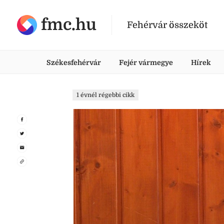
fmc.hu
Fehérvár összeköt
Székesfehérvár
Fejér vármegye
Hírek
1 évnél régebbi cikk