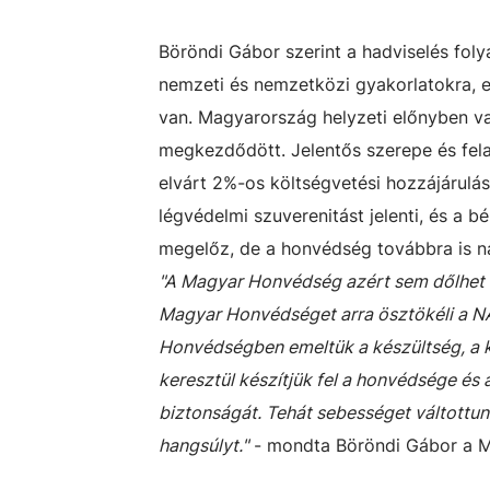
Böröndi Gábor szerint a hadviselés fo
nemzeti és nemzetközi gyakorlatokra, e
van. Magyarország helyzeti előnyben va
megkezdődött. Jelentős szerepe és fela
elvárt 2%-os költségvetési hozzájárulás
légvédelmi szuverenitást jelenti
, és a b
megelőz, de a honvédség továbbra is na
"A Magyar Honvédség azért sem dőlhet há
Magyar Honvédséget arra ösztökéli a NA
Honvédségben emeltük a készültség, a k
keresztül készítjük fel a honvédsége 
biztonságát. Tehát sebességet váltottunk
hangsúlyt."
- mondta Böröndi Gábor a M