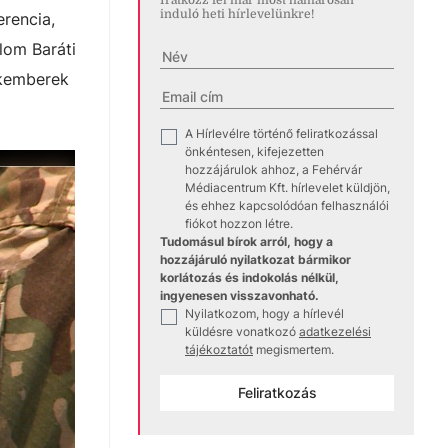
induló heti hírlevelünkre!
erencia,
lom Baráti
akemberek
A Hírlevélre történő feliratkozással
✓
önkéntesen, kifejezetten
hozzájárulok ahhoz, a Fehérvár
Médiacentrum Kft. hírlevelet küldjön,
és ehhez kapcsolódóan felhasználói
fiókot hozzon létre.
Tudomásul bírok arról, hogy a
hozzájáruló nyilatkozat bármikor
korlátozás és indokolás nélkül,
ingyenesen visszavonható.
Nyilatkozom, hogy a hírlevél
✓
küldésre vonatkozó
adatkezelési
tájékoztatót
megismertem.
Feliratkozás