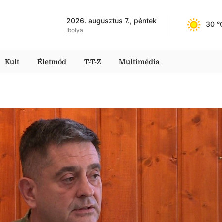
2026. augusztus 7., péntek
30
 °
Ibolya
Kult
Életmód
T-T-Z
Multimédia