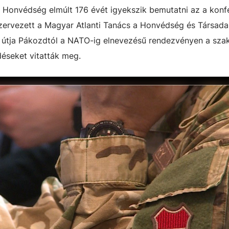
r Honvédség elmúlt 176 évét igyekszik bemutatni az a konf
zervezett
a Magyar Atlanti Tanács a Honvédség és Társada
 útja Pákozdtól a NATO-ig elnevezésű rendezvényen a sz
déseket vitatták meg.