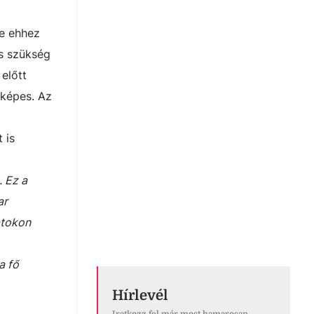
de ehhez
is szükség
előtt
 képes. Az
a
 is
. Ez a
ar
atokon
a fő
Hírlevél
Iratkozz fel már most hamarosan