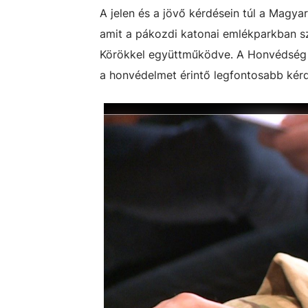
A jelen és a jövő kérdésein túl a Magya
amit a pákozdi katonai emlékparkban s
Körökkel együttműködve
. A Honvédség
a honvédelmet érintő legfontosabb kér