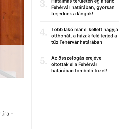
Hatalmas területen ég a tarló
3
.
Fehérvár határában, gyorsan
terjednek a lángok!
Több lakó már el kellett hagyja
4
.
otthonát, a házak felé terjed a
tűz Fehérvár határában
Az összefogás erejével
5
.
oltották el a Fehérvár
határában tomboló tüzet!
rúra -