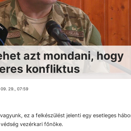
ehet azt mondani, hogy
eres konfliktus
09. 29., 07:59
gyunk, ez a felkészülést jelenti egy esetleges hábo
édség vezérkari főnöke.