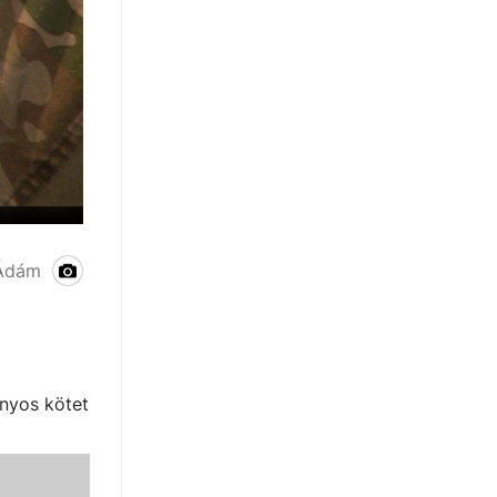
 Ádám
nyos kötet