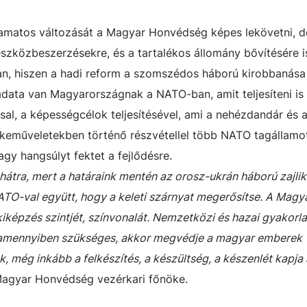
lyamatos változását a Magyar Honvédség képes lekövetni, 
szközbeszerzésekre, és a tartalékos állomány bővítésére 
n, hiszen a hadi reform a szomszédos háború kirobbanása 
data van Magyarországnak a NATO-ban, amit teljesíteni is
sal, a képességcélok teljesítésével, ami a nehézdandár és 
ékeműveletekben történő részvétellel több NATO tagállamot
gy hangsúlyt fektet a fejlődésre.
tra, mert a határaink mentén az orosz-ukrán háború zajlik
TO-val együtt, hogy a keleti szárnyat megerősítse. A Magy
iképzés szintjét, színvonalát. Nemzetközi és hazai gyakorl
és amennyiben szükséges, akkor megvédje a magyar emberek
, még inkább a felkészítés, a készültség, a készenlét kapja 
agyar Honvédség vezérkari főnöke.