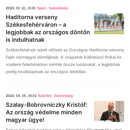
2023. 10. 12., 13:16
Sport
,
honvédség
Haditorna verseny
Székesfehérváron – a
legjobbak az országos döntőn
is indulhatnak
Székesfehérvár adott otthont az Országos Haditorna verseny
Fejér vármegyei döntőjének. A csapatok különböző fizikai és
szellemi feladatokban mérték össze tudásukat, a legjobbak
pedig továbbjutnak az országos döntőbe.
2023. 04. 19., 18:54
Közélet
,
honvédség
Szalay-Bobrovniczky Kristóf:
Az ország védelme minden
magyar ügye!
Sokan érkeztek kedden este a Városháza Dísztermébe, ahol