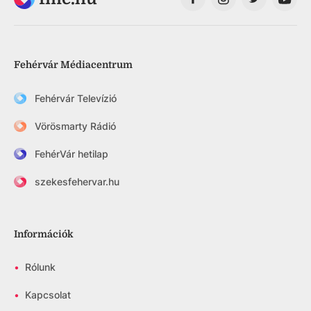
Fehérvár Médiacentrum
Fehérvár Televízió
Vörösmarty Rádió
FehérVár hetilap
szekesfehervar.hu
Információk
•
Rólunk
•
Kapcsolat