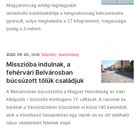
Magyarország eddigi legnagyobb
oktatócélú kutatórakétája a hangsebesség kétszeresére
gyorsult, súlya meghaladta a 27 kilogrammot, magassága
pedig a 3 métert.
2023. 09. 20., 13:31
Közélet
,
honvédség
Misszióba indulnak, a
fehérvári Belvárosban
búcsúzott tőlük családjuk
A Belvárosban búcsúztatta a Magyar Honvédség az Iraki
Kiképzés – biztosító Kontingens 17. váltását. A rokonok és
barátok a Városháztéren köszöntek el közel 140 katonától,
akik a következő hónapokban egy reptér és az ott található
tábor védelméért felelnek majd.