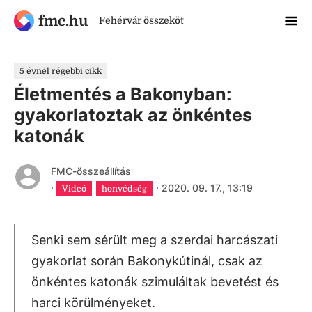
fmc.hu
Fehérvár összeköt
5 évnél régebbi cikk
Életmentés a Bakonyban:
gyakorlatoztak az önkéntes
katonák
FMC-összeállítás
·
·
2020. 09. 17., 13:19
Videó
honvédség
Senki sem sérült meg a szerdai harcászati
gyakorlat során Bakonykútinál, csak az
önkéntes katonák szimuláltak bevetést és
harci körülményeket.