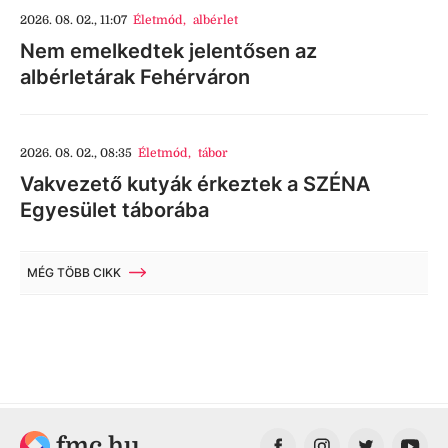
2026. 08. 02., 11:07
Életmód
,
albérlet
Nem emelkedtek jelentősen az
albérletárak Fehérváron
2026. 08. 02., 08:35
Életmód
,
tábor
Vakvezető kutyák érkeztek a SZÉNA
Egyesület táborába
MÉG TÖBB CIKK
fmc.hu