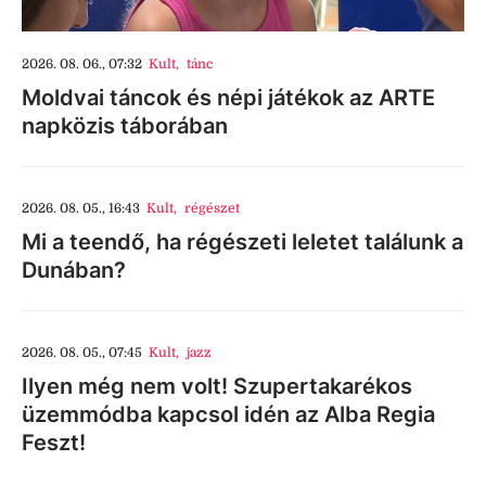
2026. 08. 06., 07:32
Kult
,
tánc
Moldvai táncok és népi játékok az ARTE
napközis táborában
2026. 08. 05., 16:43
Kult
,
régészet
Mi a teendő, ha régészeti leletet találunk a
Dunában?
2026. 08. 05., 07:45
Kult
,
jazz
Ilyen még nem volt! Szupertakarékos
üzemmódba kapcsol idén az Alba Regia
Feszt!