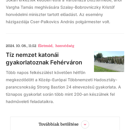
Vargha Tamás meghívására Szalay-Bobrovniczky Kristóf
honvédelmi miniszter tartott előadást. Az esemény
házigazdája Cser-Palkovics András polgármester volt.
2024. 10. 08., 11:52
Életmód
,
honvédség
Tíz nemzet katonái
gyakorlatoznak Fehérváron
Több napos felkészülést követően hétfőn
megkezdődött a Közép-Európai Többnemzeti Hadosztály-
parancsnokság Strong Bastion 24 elnevezésű gyakorlata. A
tíznapos gyakorlat során több mint 200-an készülnek fel
hadműveleti feladataikra.
Továbbiak betöltése