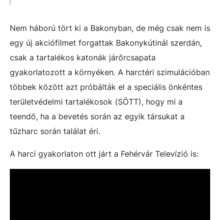
Nem háború tört ki a Bakonyban, de még csak nem is
egy új akciófilmet forgattak Bakonykútinál szerdán,
csak a tartalékos katonák járőrcsapata
gyakorlatozott a környéken. A harctéri szimulációban
többek között azt próbálták el a speciális önkéntes
területvédelmi tartalékosok (SÖTT), hogy mi a
teendő, ha a bevetés során az egyik társukat a
tűzharc során találat éri.
A harci gyakorlaton ott járt a Fehérvár Televízió is: