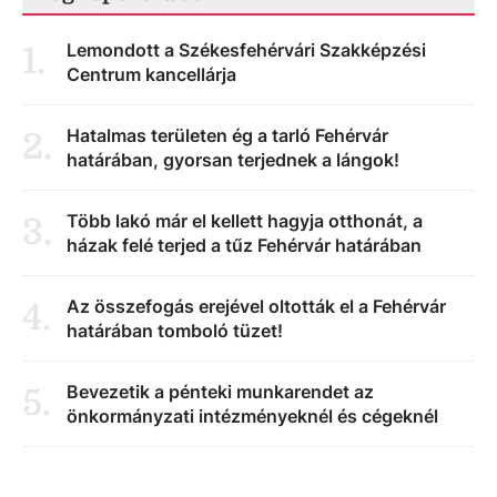
Lemondott a Székesfehérvári Szakképzési
1
.
Centrum kancellárja
Hatalmas területen ég a tarló Fehérvár
2
.
határában, gyorsan terjednek a lángok!
Több lakó már el kellett hagyja otthonát, a
3
.
házak felé terjed a tűz Fehérvár határában
Az összefogás erejével oltották el a Fehérvár
4
.
határában tomboló tüzet!
Bevezetik a pénteki munkarendet az
5
.
önkormányzati intézményeknél és cégeknél