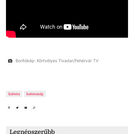
Borítókép: Körtvélyes Tivadar/Fehérvár TV
katona
katonaság
Legnépszerűbb