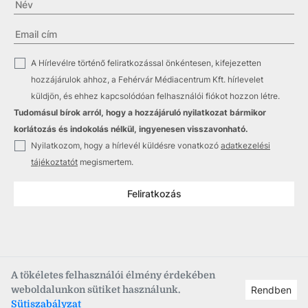
✓
A Hírlevélre történő feliratkozással önkéntesen, kifejezetten
hozzájárulok ahhoz, a Fehérvár Médiacentrum Kft. hírlevelet
küldjön, és ehhez kapcsolódóan felhasználói fiókot hozzon létre.
Tudomásul bírok arról, hogy a hozzájáruló nyilatkozat bármikor
korlátozás és indokolás nélkül, ingyenesen visszavonható.
✓
Nyilatkozom, hogy a hírlevél küldésre vonatkozó
adatkezelési
tájékoztatót
megismertem.
Feliratkozás
A tökéletes felhasználói élmény érdekében
weboldalunkon sütiket használunk.
Rendben
Copyright © 2021
–2026
Fehérvár Médiacentrum, fmc.hu
Sütiszabályzat