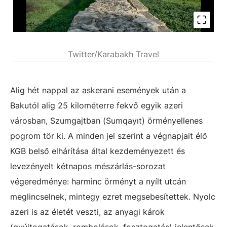
Twitter/Karabakh Travel
Alig hét nappal az askerani események után a
Bakutól alig 25 kilométerre fekvő egyik azeri
városban, Szumgajtban (Sumqayıt) örményellenes
pogrom tör ki. A minden jel szerint a végnapjait élő
KGB belső elhárítása által kezdeményezett és
levezényelt kétnapos mészárlás-sorozat
végeredménye: harminc örményt a nyílt utcán
meglincselnek, mintegy ezret megsebesítettek. Nyolc
azeri is az életét veszti, az anyagi károk