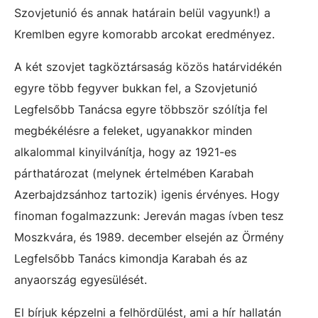
Szovjetunió és annak határain belül vagyunk!) a
Kremlben egyre komorabb arcokat eredményez.
A két szovjet tagköztársaság közös határvidékén
egyre több fegyver bukkan fel, a Szovjetunió
Legfelsőbb Tanácsa egyre többször szólítja fel
megbékélésre a feleket, ugyanakkor minden
alkalommal kinyilvánítja, hogy az 1921-es
párthatározat (melynek értelmében Karabah
Azerbajdzsánhoz tartozik) igenis érvényes. Hogy
finoman fogalmazzunk: Jereván magas ívben tesz
Moszkvára, és 1989. december elsején az Örmény
Legfelsőbb Tanács kimondja Karabah és az
anyaország egyesülését.
El bírjuk képzelni a felhördülést, ami a hír hallatán