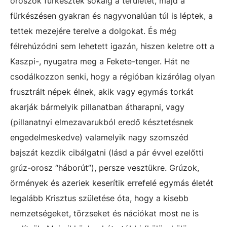
oroszok fürkészték sokáig a területet, majd a
fürkészésen gyakran és nagyvonalúan túl is léptek, a
tettek mezejére terelve a dolgokat. És még
félrehúzódni sem lehetett igazán, hiszen keletre ott a
Kaszpi-, nyugatra meg a Fekete-tenger. Hát ne
csodálkozzon senki, hogy a régióban kizárólag olyan
frusztrált népek élnek, akik vagy egymás torkát
akarják bármelyik pillanatban átharapni, vagy
(pillanatnyi elmezavarukból eredő késztetésnek
engedelmeskedve) valamelyik nagy szomszéd
bajszát kezdik cibálgatni (lásd a pár évvel ezelőtti
grúz-orosz “háborút”), persze vesztükre. Grúzok,
örmények és azeriek keserítik errefelé egymás életét
legalább Krisztus születése óta, hogy a kisebb
nemzetségeket, törzseket és nációkat most ne is