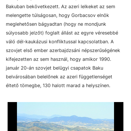
Bakuban bekövetkezett. Az azeri lelkeket az sem
melengette túlságosan, hogy Gorbacsov elnök
meglehetősen bágyadtan (hogy ne mondjunk
súlyosabb jelzőt) foglalt állást az egyre véresebbé
váló dél-kaukázusi konfliktussal kapcsolatban. A
szovjet első ember azerbajdzsáni népszerűségének
kifejezetten az sem használ, hogy amikor 1990.
január 20-án szovjet belügyi csapatok Baku
belvárosában belelőnek az azeri függetlenséget
éltető tömegbe, 130 halott marad a helyszínen.