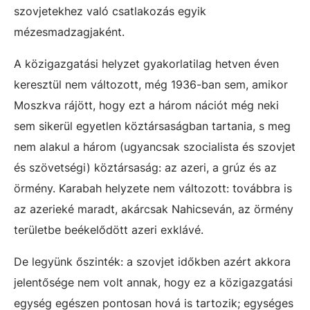
szovjetekhez való csatlakozás egyik
mézesmadzagjaként.
A közigazgatási helyzet gyakorlatilag hetven éven
keresztül nem változott, még 1936-ban sem, amikor
Moszkva rájött, hogy ezt a három nációt még neki
sem sikerül egyetlen köztársaságban tartania, s meg
nem alakul a három (ugyancsak szocialista és szovjet
és szövetségi) köztársaság: az azeri, a grúz és az
örmény. Karabah helyzete nem változott: továbbra is
az azerieké maradt, akárcsak Nahicseván, az örmény
területbe beékelődött azeri exklávé.
De legyünk őszinték: a szovjet időkben azért akkora
jelentősége nem volt annak, hogy ez a közigazgatási
egység egészen pontosan hová is tartozik; egységes