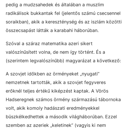
pedig a mudzsahedek és általában a muszlim
radikálisok bukkantak fel (jelentős számú csecsennel
soraikban), akik a kereszténység és az iszlám közötti
összecsapást látták a karabahi háborúban.
Szóval a száraz matematika azeri sikert
valószínűsített volna, de nem így történt. És a
(szerintem legvalószínűbb) magyarázat a következő:
A szovjet időkben az örményeket „nyugati”
nemzetnek tartották, akik a szovjet fegyveres
erőknél teljes értékű kiképzést kaptak. A Vörös
Hadseregnek számos örmény származású tábornoka
volt, akik komoly hadászati eredményekkel
büszkélkedhettek a második világháborúban. Ezzel
szemben az azeriek „keletinek” (vagyis ki nem