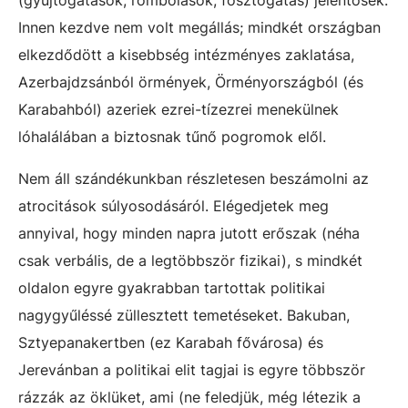
(gyújtogatások, rombolások, fosztogatás) jelentősek.
Innen kezdve nem volt megállás; mindkét országban
elkezdődött a kisebbség intézményes zaklatása,
Azerbajdzsánból örmények, Örményországból (és
Karabahból) azeriek ezrei-tízezrei menekülnek
lóhalálában a biztosnak tűnő pogromok elől.
Nem áll szándékunkban részletesen beszámolni az
atrocitások súlyosodásáról. Elégedjetek meg
annyival, hogy minden napra jutott erőszak (néha
csak verbális, de a legtöbbször fizikai), s mindkét
oldalon egyre gyakrabban tartottak politikai
nagygyűléssé züllesztett temetéseket. Bakuban,
Sztyepanakertben (ez Karabah fővárosa) és
Jerevánban a politikai elit tagjai is egyre többször
rázzák az öklüket, ami (ne feledjük, még létezik a