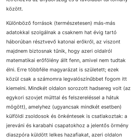
között.
Különböző források (természetesen) más-más
adatokkal szolgálnak a csaknem hat évig tartó
háborúban résztvevő katonai erőkről, az viszont
majdnem biztosnak tűnik, hogy azeri oldalról
matematikai erőfölény állt fenn, amivel nem tudtak
élni. Erre többféle magyarázat is született; ezek
közül csak a számomra legvalószínűbbet fogom itt
kiemelni. Mindkét oldalon sorozott hadsereg volt (az
egykori szovjet múlttal és felszereléssel a hátuk
mögött), amelyhez (ugyancsak mindkét esetben)
külföldi zsoldosok és önkéntesek is csatlakoztak: a
jereváni és karabahi csapatokhoz a jelentős örmény
diaszpóra küldött lelkes hazafiakat, azeri oldalon