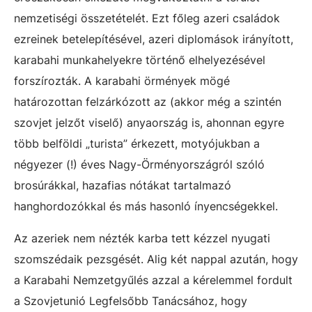
nemzetiségi összetételét. Ezt főleg azeri családok
ezreinek betelepítésével, azeri diplomások irányított,
karabahi munkahelyekre történő elhelyezésével
forszírozták. A karabahi örmények mögé
határozottan felzárkózott az (akkor még a szintén
szovjet jelzőt viselő) anyaország is, ahonnan egyre
több belföldi „turista” érkezett, motyójukban a
négyezer (!) éves Nagy-Örményországról szóló
brosúrákkal, hazafias nótákat tartalmazó
hanghordozókkal és más hasonló ínyencségekkel.
Az azeriek nem nézték karba tett kézzel nyugati
szomszédaik pezsgését. Alig két nappal azután, hogy
a Karabahi Nemzetgyűlés azzal a kérelemmel fordult
a Szovjetunió Legfelsőbb Tanácsához, hogy