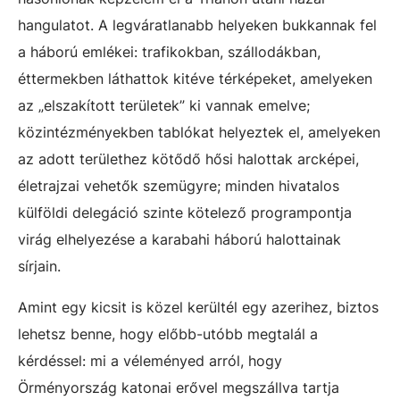
hangulatot. A legváratlanabb helyeken bukkannak fel
a háború emlékei: trafikokban, szállodákban,
éttermekben láthattok kitéve térképeket, amelyeken
az „elszakított területek” ki vannak emelve;
közintézményekben tablókat helyeztek el, amelyeken
az adott területhez kötődő hősi halottak arcképei,
életrajzai vehetők szemügyre; minden hivatalos
külföldi delegáció szinte kötelező programpontja
virág elhelyezése a karabahi háború halottainak
sírjain.
Amint egy kicsit is közel kerültél egy azerihez, biztos
lehetsz benne, hogy előbb-utóbb megtalál a
kérdéssel: mi a véleményed arról, hogy
Örményország katonai erővel megszállva tartja