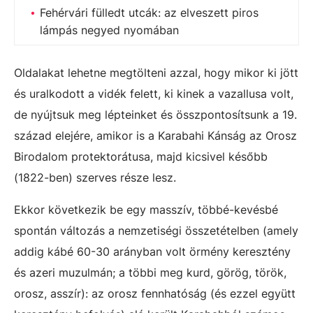
Fehérvári fülledt utcák: az elveszett piros
lámpás negyed nyomában
Oldalakat lehetne megtölteni azzal, hogy mikor ki jött
és uralkodott a vidék felett, ki kinek a vazallusa volt,
de nyújtsuk meg lépteinket és összpontosítsunk a 19.
század elejére, amikor is a Karabahi Kánság az Orosz
Birodalom protektorátusa, majd kicsivel később
(1822-ben) szerves része lesz.
Ekkor következik be egy masszív, többé-kevésbé
spontán változás a nemzetiségi összetételben (amely
addig kábé 60-30 arányban volt örmény keresztény
és azeri muzulmán; a többi meg kurd, görög, török,
orosz, asszír): az orosz fennhatóság (és ezzel együtt