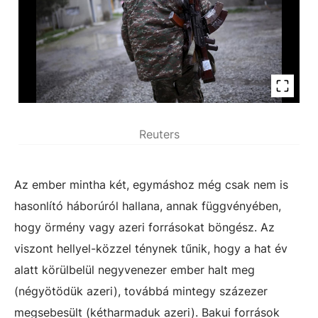
Reuters
Az ember mintha két, egymáshoz még csak nem is
hasonlító háborúról hallana, annak függvényében,
hogy örmény vagy azeri forrásokat böngész. Az
viszont hellyel-közzel ténynek tűnik, hogy a hat év
alatt körülbelül negyvenezer ember halt meg
(négyötödük azeri), továbbá mintegy százezer
megsebesült (kétharmaduk azeri). Bakui források