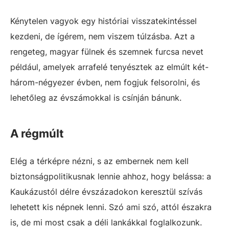
Kénytelen vagyok egy históriai visszatekintéssel
kezdeni, de ígérem, nem viszem túlzásba. Azt a
rengeteg, magyar fülnek és szemnek furcsa nevet
például, amelyek arrafelé tenyésztek az elmúlt két-
három-négyezer évben, nem fogjuk felsorolni, és
lehetőleg az évszámokkal is csínján bánunk.
A régmúlt
Elég a térképre nézni, s az embernek nem kell
biztonságpolitikusnak lennie ahhoz, hogy belássa: a
Kaukázustól délre évszázadokon keresztül szívás
lehetett kis népnek lenni. Szó ami szó, attól északra
is, de mi most csak a déli lankákkal foglalkozunk.