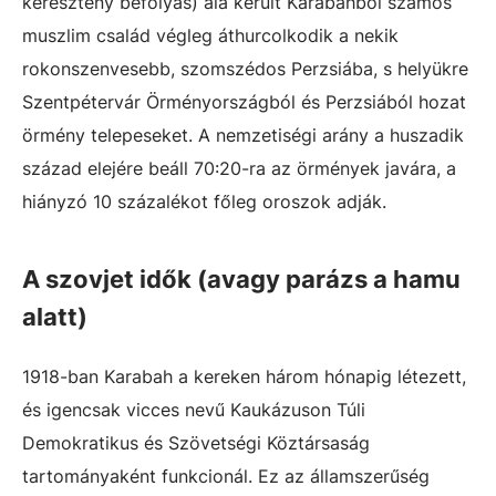
keresztény befolyás) alá került Karabahból számos
muszlim család végleg áthurcolkodik a nekik
rokonszenvesebb, szomszédos Perzsiába, s helyükre
Szentpétervár Örményországból és Perzsiából hozat
örmény telepeseket. A nemzetiségi arány a huszadik
század elejére beáll 70:20-ra az örmények javára, a
hiányzó 10 százalékot főleg oroszok adják.
A szovjet idők (avagy parázs a hamu
alatt)
1918-ban Karabah a kereken három hónapig létezett,
és igencsak vicces nevű Kaukázuson Túli
Demokratikus és Szövetségi Köztársaság
tartományaként funkcionál. Ez az államszerűség