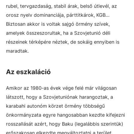
rubel, tervgazdaság, stabil árak, belső útlevél, az
orosz nyelv dominanciája, párttitkárok, KGB…
Biztosan akkor is voltak sajgó örmény szívek,
amelyek összeszorultak, ha a Szovjetunió déli
részeinek térképére néztek, de sokáig ennyiben is
maradtak.
Az eszkaláció
Amikor az 1980-as évek vége felé már világosan
látszott, hogy a Szovjetuniónak harangoztak, a
karabahi autonóm körzet örmény többségű
önkormányzata egyre hangosabban kezdte kifejezni
rosszallását azért, hogy Baku (legalábbis szerintük)
erőszakosan elkezdte megváltoztatni a terület