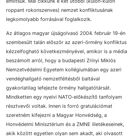
említsük. Mai cikkünk e két utóbbi (külön-külön
roppant rokonszenves) nemzet konfliktusának
legkomolyabb forrásával foglalkozik.
Az átlagos magyar újságolvasó 2004. február 19-én
szembesült talán először az azeri-örmény konfliktus
kézzelfogható következményével, amikor is a média
beszámolt arról, hogy a budapesti Zrínyi Miklós
Nemzetvédelmi Egyetem kollégiumában egy azeri
vendéghallgató nemzetféltésből baltával
gyakorlatilag lefejezte örmény hallgatótársát.
Mindketten egy nyelvi NATO-előkészítő tanfolyam
résztvevői voltak. Innen is forró gratulációmat
szeretném kifejezni a Magyar Honvédség, a
Honvédelmi Minisztérium és a ZMNE illetékeseinek,
akik között egyetlen olyan sem akadt, aki olvasott