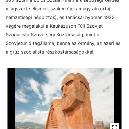
Jött aztán a bölcs Sztálin (mint a kisebbségi kérdés
világszerte elismert szakértője, amúgy akkortájt
nemzetiségi népbiztos), és tanácsai nyomán 1922
végére megalakul a Kaukázuson Túli Szovjet
Szocialista Szövetségi Köztársaság, mint a
Szovjetunió tagállama, benne az örmény, az azeri és
a grúz szocialista részköztársaságokkal.