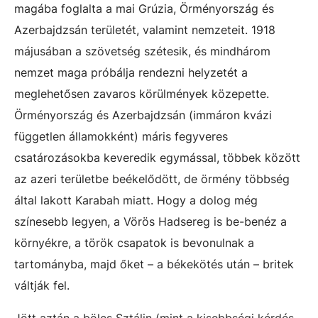
magába foglalta a mai Grúzia, Örményország és
Azerbajdzsán területét, valamint nemzeteit. 1918
májusában a szövetség szétesik, és mindhárom
nemzet maga próbálja rendezni helyzetét a
meglehetősen zavaros körülmények közepette.
Örményország és Azerbajdzsán (immáron kvázi
független államokként) máris fegyveres
csatározásokba keveredik egymással, többek között
az azeri területbe beékelődött, de örmény többség
által lakott Karabah miatt. Hogy a dolog még
színesebb legyen, a Vörös Hadsereg is be-benéz a
környékre, a török csapatok is bevonulnak a
tartományba, majd őket – a békekötés után – britek
váltják fel.