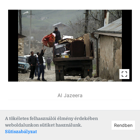
Al Jazeera
Jelenleg az azeri-örmény határ le van zárva,
A tökéletes felhasználói élmény érdekében
weboldalunkon sütiket használunk.
Rendben
szórványos lövöldözések és átkiabálások a mai
Sütiszabályzat
napig előfordulnak. Karabah tekintetében (ahol