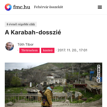
fmc.hu
Fehérvár összeköt
8 évnél régebbi cikk
A Karabah-dosszié
Tóth Tibor
·
·
2017. 11. 20., 17:01
Történelem
konteó
Al Jazeera