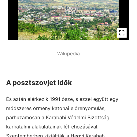
Wikipedia
A posztszovjet idők
És aztán elérkezik 1991 ősze, s ezzel együtt egy
módszeres örmény katonai előrenyomulás,
párhuzamosan a Karabahi Védelmi Bizottság
karhatalmi alakulatainak létrehozásával.
Szeptemberben kikiáltják a Hegyi Karabah