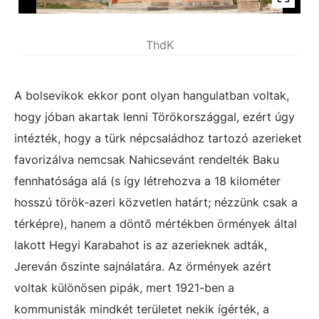
ThdK
A bolsevikok ekkor pont olyan hangulatban voltak,
hogy jóban akartak lenni Törökországgal, ezért úgy
intézték, hogy a türk népcsaládhoz tartozó azerieket
favorizálva nemcsak Nahicsevánt rendelték Baku
fennhatósága alá (s így létrehozva a 18 kilométer
hosszú török-azeri közvetlen határt; nézzünk csak a
térképre), hanem a döntő mértékben örmények által
lakott Hegyi Karabahot is az azerieknek adták,
Jereván őszinte sajnálatára. Az örmények azért
voltak különösen pipák, mert 1921-ben a
kommunisták mindkét területet nekik ígérték, a