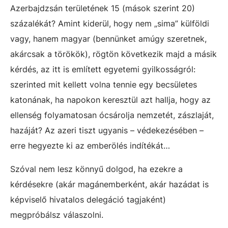
Azerbajdzsán területének 15 (mások szerint 20)
százalékát? Amint kiderül, hogy nem „sima” külföldi
vagy, hanem magyar (bennünket amúgy szeretnek,
akárcsak a törökök), rögtön következik majd a másik
kérdés, az itt is említett egyetemi gyilkosságról:
szerinted mit kellett volna tennie egy becsületes
katonának, ha napokon keresztül azt hallja, hogy az
ellenség folyamatosan ócsárolja nemzetét, zászlaját,
hazáját? Az azeri tiszt ugyanis – védekezésében –
erre hegyezte ki az emberölés indítékát…
Szóval nem lesz könnyű dolgod, ha ezekre a
kérdésekre (akár magánemberként, akár hazádat is
képviselő hivatalos delegáció tagjaként)
megpróbálsz válaszolni.