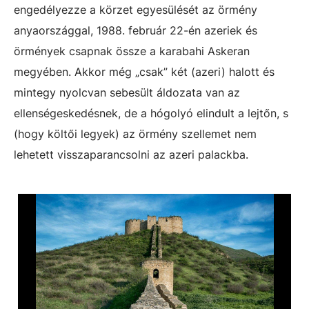
engedélyezze a körzet egyesülését az örmény
anyaországgal, 1988. február 22-én azeriek és
örmények csapnak össze a karabahi Askeran
megyében. Akkor még „csak” két (azeri) halott és
mintegy nyolcvan sebesült áldozata van az
ellenségeskedésnek, de a hógolyó elindult a lejtőn, s
(hogy költői legyek) az örmény szellemet nem
lehetett visszaparancsolni az azeri palackba.