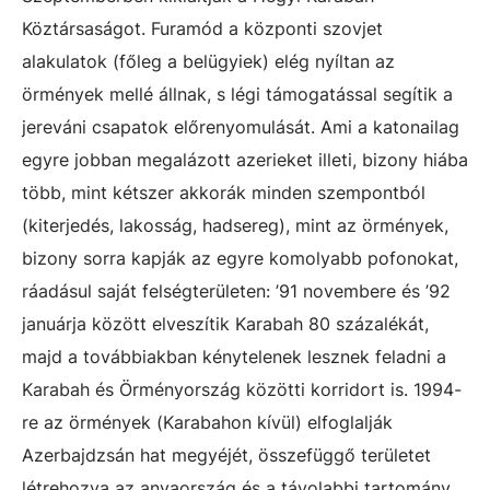
Köztársaságot. Furamód a központi szovjet
alakulatok (főleg a belügyiek) elég nyíltan az
örmények mellé állnak, s légi támogatással segítik a
jereváni csapatok előrenyomulását. Ami a katonailag
egyre jobban megalázott azerieket illeti, bizony hiába
több, mint kétszer akkorák minden szempontból
(kiterjedés, lakosság, hadsereg), mint az örmények,
bizony sorra kapják az egyre komolyabb pofonokat,
ráadásul saját felségterületen: ’91 novembere és ’92
januárja között elveszítik Karabah 80 százalékát,
majd a továbbiakban kénytelenek lesznek feladni a
Karabah és Örményország közötti korridort is. 1994-
re az örmények (Karabahon kívül) elfoglalják
Azerbajdzsán hat megyéjét, összefüggő területet
létrehozva az anyaország és a távolabbi tartomány