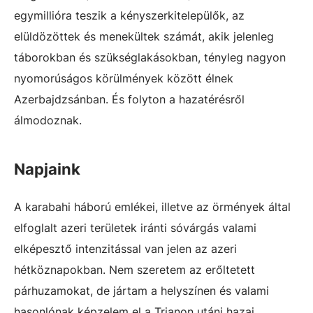
egymillióra teszik a kényszerkitelepülők, az
elüldözöttek és menekültek számát, akik jelenleg
táborokban és szükséglakásokban, tényleg nagyon
nyomorúságos körülmények között élnek
Azerbajdzsánban. És folyton a hazatérésről
álmodoznak.
Napjaink
A karabahi háború emlékei, illetve az örmények által
elfoglalt azeri területek iránti sóvárgás valami
elképesztő intenzitással van jelen az azeri
hétköznapokban. Nem szeretem az erőltetett
párhuzamokat, de jártam a helyszínen és valami
hasonlónak képzelem el a Trianon utáni hazai