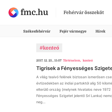
fmc.hu
Fehérvár összeköt
Székesfehérvár
Fejér vármegye
Hírek
#konteó
2017. 12. 25., 15:07
Történelem
,
konteó
Tigrisek a Fényességes Sziget
A világ teaivó felének biztosan ismerősen csen
évtizedekben az indiai partoktól alig 50 kilom
elterülő ország (melynek hivatalos neve 1972 
Fényességes Szigetet jelentő Srí Lanka) nemc
neg...