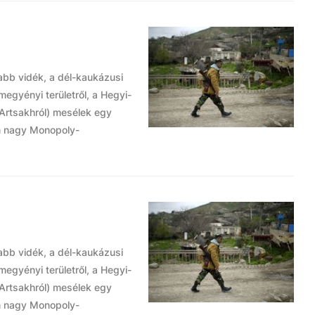
abb vidék, a dél-kaukázusi
egyényi területről, a Hegyi-
Artsakhról) mesélek egy
em nagy Monopoly-
abb vidék, a dél-kaukázusi
egyényi területről, a Hegyi-
Artsakhról) mesélek egy
em nagy Monopoly-