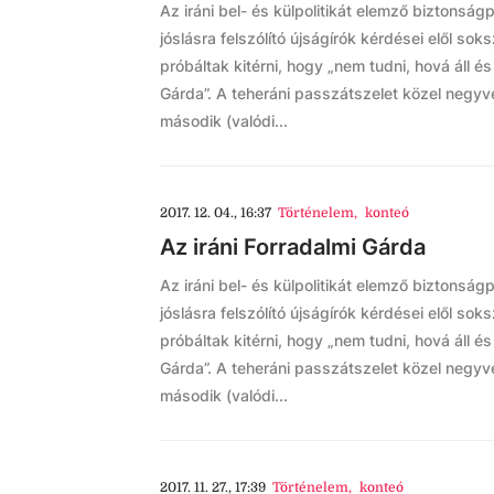
Az iráni bel- és külpolitikát elemző biztonságp
jóslásra felszólító újságírók kérdései elől sok
próbáltak kitérni, hogy „nem tudni, hová áll é
Gárda”. A teheráni passzátszelet közel negyv
második (valódi...
2017. 12. 04., 16:37
Történelem
,
konteó
Az iráni Forradalmi Gárda
Az iráni bel- és külpolitikát elemző biztonságp
jóslásra felszólító újságírók kérdései elől sok
próbáltak kitérni, hogy „nem tudni, hová áll é
Gárda”. A teheráni passzátszelet közel negyv
második (valódi...
2017. 11. 27., 17:39
Történelem
,
konteó