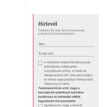
Hírlevél
Iratkozz fel már most hamarosan
induló heti hírlevelünkre!
A Hírlevélre történő feliratkozással
✓
önkéntesen, kifejezetten
hozzájárulok ahhoz, a Fehérvár
Médiacentrum Kft. hírlevelet küldjön,
és ehhez kapcsolódóan felhasználói
fiókot hozzon létre.
Tudomásul bírok arról, hogy a
hozzájáruló nyilatkozat bármikor
korlátozás és indokolás nélkül,
ingyenesen visszavonható.
Nyilatkozom, hogy a hírlevél
✓