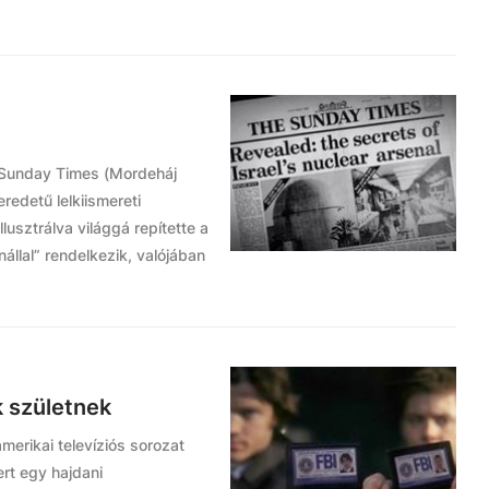
 Sunday Times (Mordeháj
eredetű lelkiismereti
usztrálva világgá repítette a
nállal” rendelkezik, valójában
k születnek
amerikai televíziós sorozat
rt egy hajdani