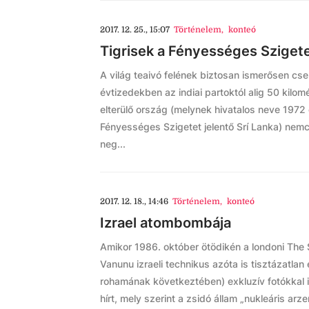
2017. 12. 25., 15:07
Történelem
,
konteó
Tigrisek a Fényességes Sziget
A világ teaivó felének biztosan ismerősen csen
évtizedekben az indiai partoktól alig 50 kilom
elterülő ország (melynek hivatalos neve 1972 
Fényességes Szigetet jelentő Srí Lanka) nemc
neg...
2017. 12. 18., 14:46
Történelem
,
konteó
Izrael atombombája
Amikor 1986. október ötödikén a londoni The
Vanunu izraeli technikus azóta is tisztázatlan 
rohamának következtében) exkluzív fotókkal ill
hírt, mely szerint a zsidó állam „nukleáris arze