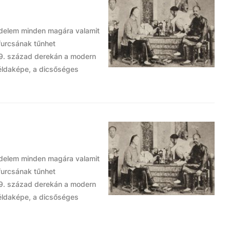
zdelem minden magára valamit
 furcsának tűnhet
 19. század derekán a modern
éldaképe, a dicsőséges
zdelem minden magára valamit
 furcsának tűnhet
 19. század derekán a modern
éldaképe, a dicsőséges