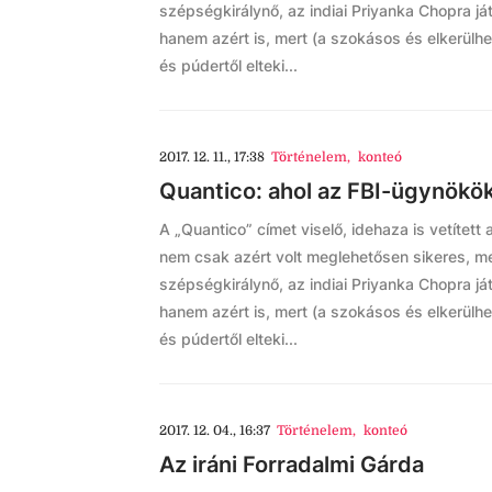
szépségkirálynő, az indiai Priyanka Chopra já
hanem azért is, mert (a szokásos és elkerülhe
és púdertől elteki...
2017. 12. 11., 17:38
Történelem
,
konteó
Quantico: ahol az FBI-ügynökö
A „Quantico” címet viselő, idehaza is vetített 
nem csak azért volt meglehetősen sikeres, me
szépségkirálynő, az indiai Priyanka Chopra já
hanem azért is, mert (a szokásos és elkerülhe
és púdertől elteki...
2017. 12. 04., 16:37
Történelem
,
konteó
Az iráni Forradalmi Gárda