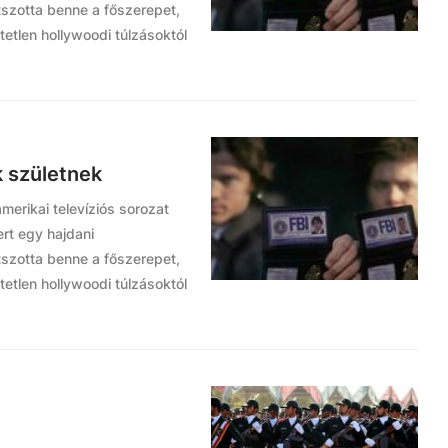
tszotta benne a főszerepet,
tetlen hollywoodi túlzásoktól
k születnek
amerikai televíziós sorozat
rt egy hajdani
tszotta benne a főszerepet,
tetlen hollywoodi túlzásoktól