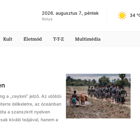
2026. augusztus 7., péntek
34
 °
Ibolya
Kult
Életmód
T-T-Z
Multimédia
en
g a „ceyloni” jelző. Az utóbbi
éterre délkeletre, az óceánban
óta a szanszkrit nyelven
sak kiváló teájával, hanem a