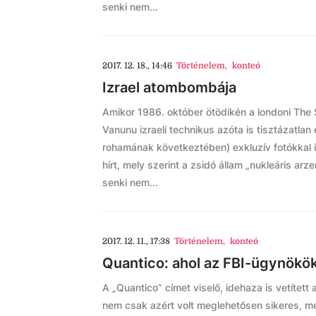
senki nem...
2017. 12. 18., 14:46
Történelem
,
konteó
Izrael atombombája
Amikor 1986. október ötödikén a londoni The
Vanunu izraeli technikus azóta is tisztázatlan 
rohamának következtében) exkluzív fotókkal ill
hírt, mely szerint a zsidó állam „nukleáris arze
senki nem...
2017. 12. 11., 17:38
Történelem
,
konteó
Quantico: ahol az FBI-ügynökö
A „Quantico” címet viselő, idehaza is vetített 
nem csak azért volt meglehetősen sikeres, me