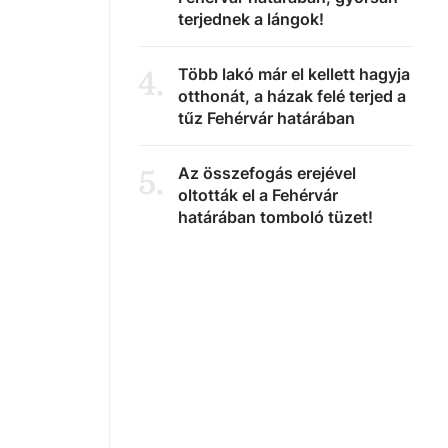
terjednek a lángok!
Több lakó már el kellett hagyja
4
.
otthonát, a házak felé terjed a
tűz Fehérvár határában
Az összefogás erejével
5
.
oltották el a Fehérvár
határában tomboló tüzet!