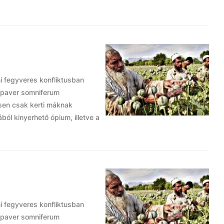
i fegyveres konfliktusban
apaver somniferum
sen csak kerti máknak
ól kinyerhető ópium, illetve a
i fegyveres konfliktusban
apaver somniferum