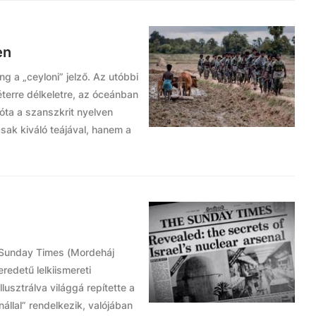
en
g a „ceyloni” jelző. Az utóbbi
éterre délkeletre, az óceánban
óta a szanszkrit nyelven
sak kiváló teájával, hanem a
 Sunday Times (Mordeháj
eredetű lelkiismereti
usztrálva világgá repítette a
nállal” rendelkezik, valójában