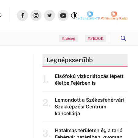
C
Fehérvár-TV
Vörösmarty Rádió
#hőség
#FEDOK
Legnépszerűbb
Elsőfokú vízkorlátozás lépett
1
.
életbe Fejérben is
Lemondott a Székesfehérvári
2
.
Szakképzési Centrum
kancellárja
Hatalmas területen ég a tarló
3
.
Fehérvár határában, gyorsan