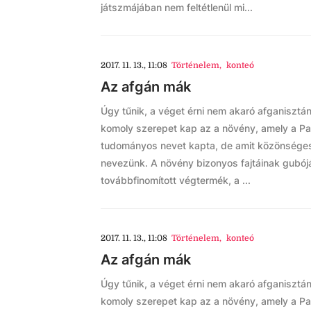
játszmájában nem feltétlenül mi...
2017. 11. 13., 11:08
Történelem
,
konteó
Az afgán mák
Úgy tűnik, a véget érni nem akaró afganisztán
komoly szerepet kap az a növény, amely a P
tudományos nevet kapta, de amit közönsége
nevezünk. A növény bizonyos fajtáinak gubójáb
továbbfinomított végtermék, a ...
2017. 11. 13., 11:08
Történelem
,
konteó
Az afgán mák
Úgy tűnik, a véget érni nem akaró afganisztán
komoly szerepet kap az a növény, amely a P