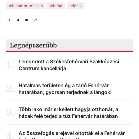
telekommunikáció
telefon
telefax
Legnépszerűbb
Lemondott a Székesfehérvári Szakképzési
1
.
Centrum kancellárja
Hatalmas területen ég a tarló Fehérvár
2
.
határában, gyorsan terjednek a lángok!
Több lakó már el kellett hagyja otthonát, a
3
.
házak felé terjed a tűz Fehérvár határában
Az összefogás erejével oltották el a Fehérvár
4
.