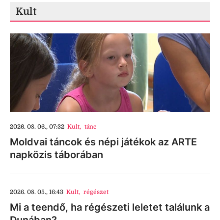
Kult
2026. 08. 06., 07:32
Kult
,
tánc
Moldvai táncok és népi játékok az ARTE
napközis táborában
2026. 08. 05., 16:43
Kult
,
régészet
Mi a teendő, ha régészeti leletet találunk a
Dunában?