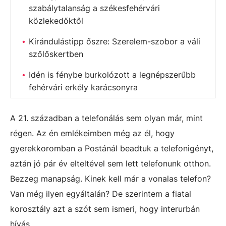
szabálytalanság a székesfehérvári
közlekedőktől
Kirándulástipp őszre: Szerelem-szobor a váli
szőlőskertben
Idén is fénybe burkolózott a legnépszerűbb
fehérvári erkély karácsonyra
A 21. században a telefonálás sem olyan már, mint
régen. Az én emlékeimben még az él, hogy
gyerekkoromban a Postánál beadtuk a telefonigényt,
aztán jó pár év elteltével sem lett telefonunk otthon.
Bezzeg manapság. Kinek kell már a vonalas telefon?
Van még ilyen egyáltalán? De szerintem a fiatal
korosztály azt a szót sem ismeri, hogy interurbán
hívás.