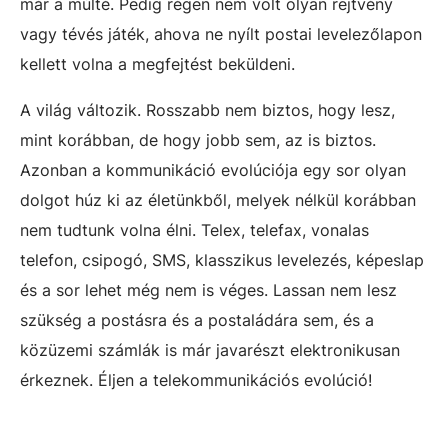
már a múlté. Pedig régen nem volt olyan rejtvény
vagy tévés játék, ahova ne nyílt postai levelezőlapon
kellett volna a megfejtést beküldeni.
A világ változik. Rosszabb nem biztos, hogy lesz,
mint korábban, de hogy jobb sem, az is biztos.
Azonban a kommunikáció evolúciója egy sor olyan
dolgot húz ki az életünkből, melyek nélkül korábban
nem tudtunk volna élni. Telex, telefax, vonalas
telefon, csipogó, SMS, klasszikus levelezés, képeslap
és a sor lehet még nem is véges. Lassan nem lesz
szükség a postásra és a postaládára sem, és a
közüzemi számlák is már javarészt elektronikusan
érkeznek. Éljen a telekommunikációs evolúció!