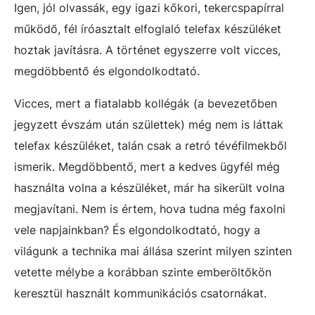
Igen, jól olvassák, egy igazi kőkori, tekercspapírral
működő, fél íróasztalt elfoglaló telefax készüléket
hoztak javításra. A történet egyszerre volt vicces,
megdöbbentő és elgondolkodtató.
Vicces, mert a fiatalabb kollégák (a bevezetőben
jegyzett évszám után születtek) még nem is láttak
telefax készüléket, talán csak a retró tévéfilmekből
ismerik. Megdöbbentő, mert a kedves ügyfél még
használta volna a készüléket, már ha sikerült volna
megjavítani. Nem is értem, hova tudna még faxolni
vele napjainkban? És elgondolkodtató, hogy a
világunk a technika mai állása szerint milyen szinten
vetette mélybe a korábban szinte emberöltőkön
keresztül használt kommunikációs csatornákat.