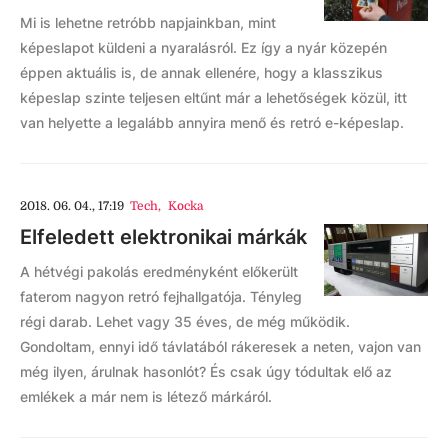
Mi is lehetne retróbb napjainkban, mint
képeslapot küldeni a nyaralásról. Ez így a nyár közepén
éppen aktuális is, de annak ellenére, hogy a klasszikus
képeslap szinte teljesen eltűnt már a lehetőségek közül, itt
van helyette a legalább annyira menő és retró e-képeslap.
2018. 06. 04., 17:19
Tech
,
Kocka
Elfeledett elektronikai márkák
A hétvégi pakolás eredményként előkerült
faterom nagyon retró fejhallgatója. Tényleg
régi darab. Lehet vagy 35 éves, de még működik.
Gondoltam, ennyi idő távlatából rákeresek a neten, vajon van
még ilyen, árulnak hasonlót? És csak úgy tódultak elő az
emlékek a már nem is létező márkáról.