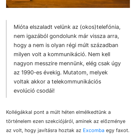
Mióta elszaladt velünk az (okos)telefónia,
nem igazából gondolunk már vissza arra,
hogy a nem is olyan régi múlt században
milyen volt a kommunikáció. Nem kell
nagyon messzire mennünk, elég csak úgy
az 1990-es évekig. Mutatom, melyek
voltak akkor a telekommunikációs
evolúció csodái!
Kollégákkal pont a múlt héten elmélkedtünk a
történelem ezen szekciójáról, aminek az előzménye
az volt, hogy javításra hoztak az
Excomba
egy faxot.