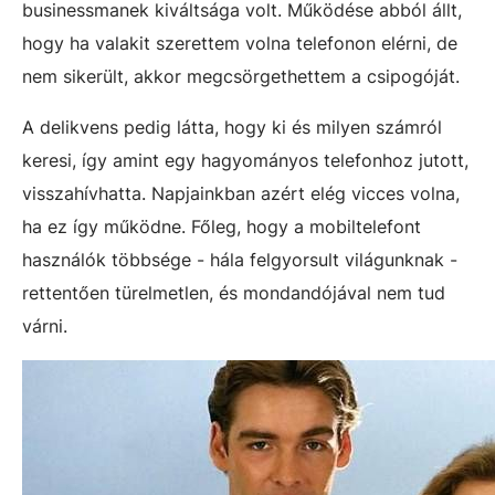
businessmanek kiváltsága volt. Működése abból állt,
hogy ha valakit szerettem volna telefonon elérni, de
nem sikerült, akkor megcsörgethettem a csipogóját.
A delikvens pedig látta, hogy ki és milyen számról
keresi, így amint egy hagyományos telefonhoz jutott,
visszahívhatta. Napjainkban azért elég vicces volna,
ha ez így működne. Főleg, hogy a mobiltelefont
használók többsége - hála felgyorsult világunknak -
rettentően türelmetlen, és mondandójával nem tud
várni.