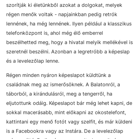
szorítják ki életünkből azokat a dolgokat, melyek
régen menők voltak - napjainkban pedig retrók
lennének, ha még lennének. Ilyen például a klasszikus
telefonközpont is, ahol még élő emberrel
beszélhetted meg, hogy a hivatal melyik mellékével is
szeretnél beszélni. Azonban a legretróbb a képeslap
és a levelezőlap lenne.
Régen minden nyáron képeslapot küldtünk a
családnak meg az ismerősöknek. A Balatonról, a
táborból, a kirándulásról, meg a tengerről, ha
eljutottunk odáig. Képeslapot bár még lehet kapni, de
sokkal macerásabb, mint előkapni az okostelefont,
kattintani egy menő fotót vagy szelfit, és már küldeni
is a Facebookra vagy az Instára. De a levelezőlap