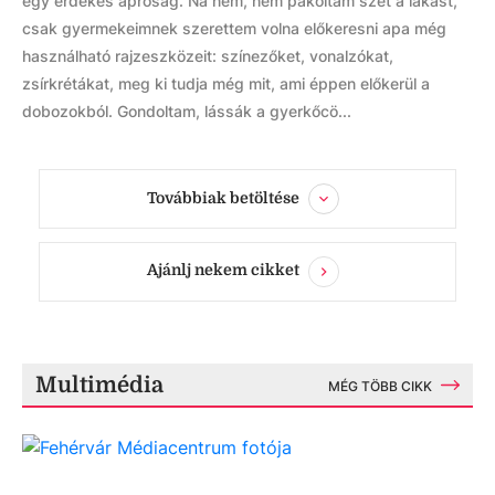
egy érdekes apróság. Na nem, nem pakoltam szét a lakást,
csak gyermekeimnek szerettem volna előkeresni apa még
használható rajzeszközeit: színezőket, vonalzókat,
zsírkrétákat, meg ki tudja még mit, ami éppen előkerül a
dobozokból. Gondoltam, lássák a gyerkőcö...
Továbbiak betöltése
Ajánlj nekem cikket
Multimédia
MÉG TÖBB CIKK