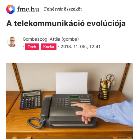
fmc.hu
Fehérvár összeköt
7 évnél régebbi cikk
A telekommunikáció evolúciója
Gombaszögi Attila (gomba)
·
·
2018. 11. 05., 12:41
Tech
Kocka