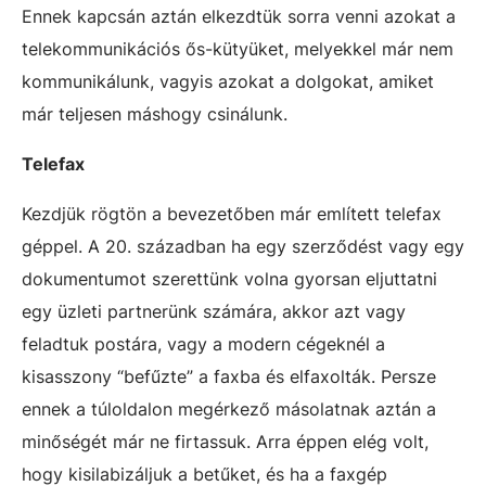
Ennek kapcsán aztán elkezdtük sorra venni azokat a
telekommunikációs ős-kütyüket, melyekkel már nem
kommunikálunk, vagyis azokat a dolgokat, amiket
már teljesen máshogy csinálunk.
Telefax
Kezdjük rögtön a bevezetőben már említett telefax
géppel. A 20. században ha egy szerződést vagy egy
dokumentumot szerettünk volna gyorsan eljuttatni
egy üzleti partnerünk számára, akkor azt vagy
feladtuk postára, vagy a modern cégeknél a
kisasszony “befűzte” a faxba és elfaxolták. Persze
ennek a túloldalon megérkező másolatnak aztán a
minőségét már ne firtassuk. Arra éppen elég volt,
hogy kisilabizáljuk a betűket, és ha a faxgép