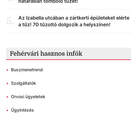
határában tomboló tüzet!
Az Izabella utcában a zártkerti épületeket elérte
5
.
a tűz! 70 tűzoltó dolgozik a helyszínen!
Fehérvári hasznos infók
•
Buszmenetrend
•
Szolgáltatók
•
Orvosi ügyeletek
•
Ügyintézés