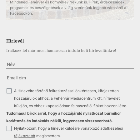
Mindened Fehérvár és környéke? Nekünk is. Hírek, érdekességek,
programok és beszélgetések a világ szerintünk legjobb városáról a
Facebookon.
Hírlevél
Iratkozz fel már most hamarosan induló heti hírlevelünkre!
✓
A Hírlevélre történő feliratkozással önkéntesen, kifejezetten
hozzájárulok ahhoz, a Fehérvár Médiacentrum Kft. hírlevelet
küldjön, és ehhez kapcsolódóan felhasználói fiókot hozzon létre.
Tudomásul bírok arról, hogy a hozzájáruló nyilatkozat bármikor
korlátozás és indokolás nélkül, ingyenesen visszavonható.
✓
Nyilatkozom, hogy a hírlevél küldésre vonatkozó
adatkezelési
tájékoztatót
megismertem.