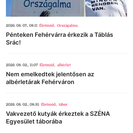
2026. 08. 07., 08:11
Életmód
,
Országalma
Pénteken Fehérvárra érkezik a Táblás
Srác!
2026. 08. 02., 11:07
Életmód
,
albérlet
Nem emelkedtek jelentősen az
albérletárak Fehérváron
2026. 08. 02., 08:35
Életmód
,
tábor
Vakvezető kutyák érkeztek a SZÉNA
Egyesület táborába