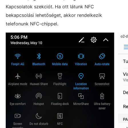
Kapcsolatok szekciót. Ha ott látunk NFC
bekapcsolási lehetőséget, akkor rendelkezik
telefonunk NFC-chippel.