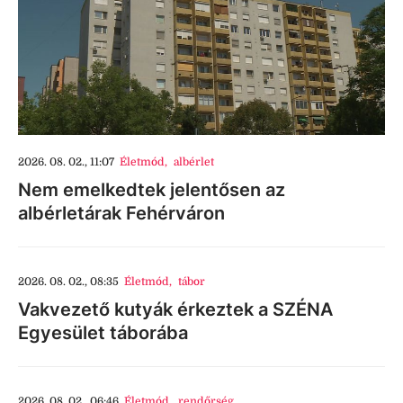
2026. 08. 02., 11:07
Életmód
,
albérlet
Nem emelkedtek jelentősen az
albérletárak Fehérváron
2026. 08. 02., 08:35
Életmód
,
tábor
Vakvezető kutyák érkeztek a SZÉNA
Egyesület táborába
2026. 08. 02., 06:46
Életmód
,
rendőrség