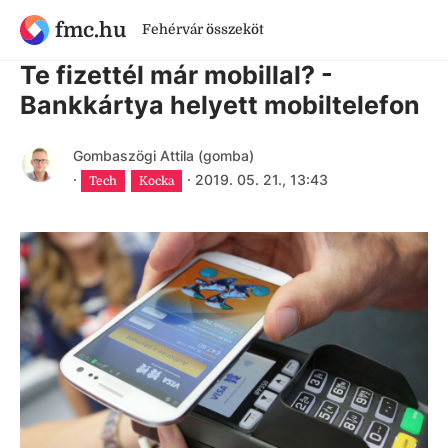
fmc.hu
Fehérvár összeköt
7 évnél régebbi cikk
Te fizettél már mobillal? -
Bankkártya helyett mobiltelefon
Gombaszögi Attila (gomba)
·
·
2019. 05. 21., 13:43
Tech
Kocka