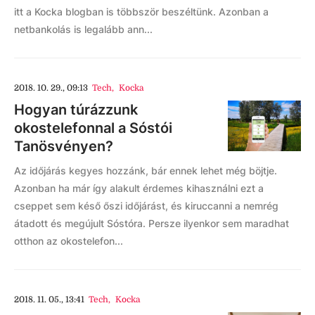
itt a Kocka blogban is többször beszéltünk. Azonban a
netbankolás is legalább ann...
2018. 10. 29., 09:13
Tech
,
Kocka
Hogyan túrázzunk
okostelefonnal a Sóstói
Tanösvényen?
Az időjárás kegyes hozzánk, bár ennek lehet még böjtje.
Azonban ha már így alakult érdemes kihasználni ezt a
cseppet sem késő őszi időjárást, és kiruccanni a nemrég
átadott és megújult Sóstóra. Persze ilyenkor sem maradhat
otthon az okostelefon...
2018. 11. 05., 13:41
Tech
,
Kocka