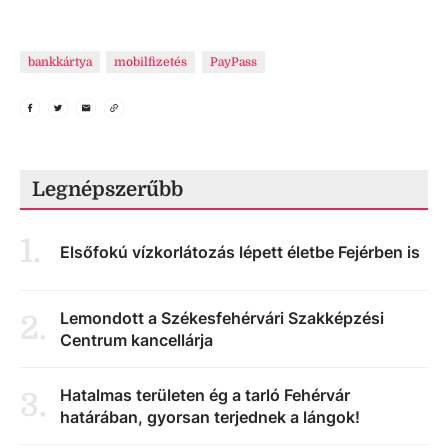
bankkártya
mobilfizetés
PayPass
Legnépszerűbb
1
.
Elsőfokú vízkorlátozás lépett életbe Fejérben is
Lemondott a Székesfehérvári Szakképzési
2
.
Centrum kancellárja
Hatalmas területen ég a tarló Fehérvár
3
.
határában, gyorsan terjednek a lángok!