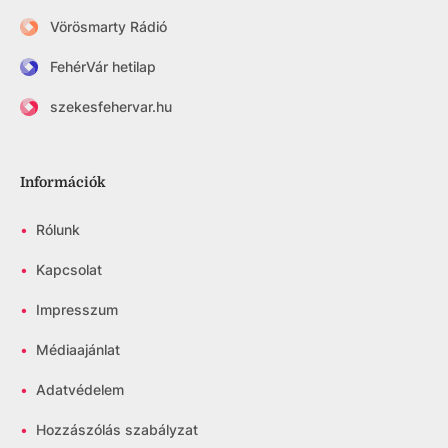
Vörösmarty Rádió
FehérVár hetilap
szekesfehervar.hu
Információk
•
Rólunk
•
Kapcsolat
•
Impresszum
•
Médiaajánlat
•
Adatvédelem
•
Hozzászólás szabályzat