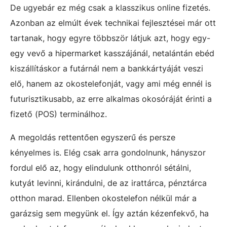
De ugyebár ez még csak a klasszikus online fizetés.
Azonban az elmúlt évek technikai fejlesztései már ott
tartanak, hogy egyre többször látjuk azt, hogy egy-
egy vevő a hipermarket kasszájánál, netalántán ebéd
kiszállításkor a futárnál nem a bankkártyáját veszi
elő, hanem az okostelefonját, vagy ami még ennél is
futurisztikusabb, az erre alkalmas okosóráját érinti a
fizető (POS) terminálhoz.
A megoldás rettentően egyszerű és persze
kényelmes is. Elég csak arra gondolnunk, hányszor
fordul elő az, hogy elindulunk otthonról sétálni,
kutyát levinni, kirándulni, de az irattárca, pénztárca
otthon marad. Ellenben okostelefon nélkül már a
garázsig sem megyünk el. Így aztán kézenfekvő, ha