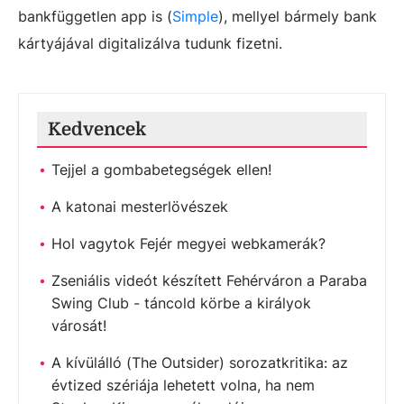
bankfüggetlen app is (
Simple
), mellyel bármely bank
kártyájával digitalizálva tudunk fizetni.
Kedvencek
Tejjel a gombabetegségek ellen!
A katonai mesterlövészek
Hol vagytok Fejér megyei webkamerák?
Zseniális videót készített Fehérváron a Paraba
Swing Club - táncold körbe a királyok
városát!
A kívülálló (The Outsider) sorozatkritika: az
évtized szériája lehetett volna, ha nem