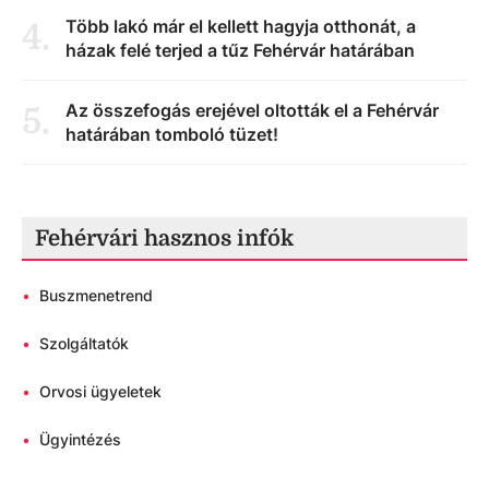
Több lakó már el kellett hagyja otthonát, a
4
.
házak felé terjed a tűz Fehérvár határában
Az összefogás erejével oltották el a Fehérvár
5
.
határában tomboló tüzet!
Fehérvári hasznos infók
•
Buszmenetrend
•
Szolgáltatók
•
Orvosi ügyeletek
•
Ügyintézés