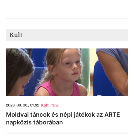
Kult
2026. 08. 06., 07:32
Kult
,
tánc
Moldvai táncok és népi játékok az ARTE
napközis táborában