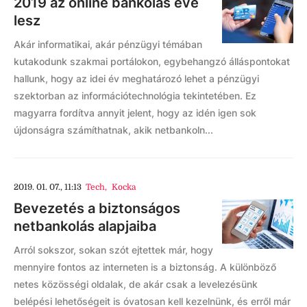
2019 az online bankolás éve
lesz
Akár informatikai, akár pénzügyi témában
kutakodunk szakmai portálokon, egybehangzó álláspontokat
hallunk, hogy az idei év meghatározó lehet a pénzügyi
szektorban az információtechnológia tekintetében. Ez
magyarra fordítva annyit jelent, hogy az idén igen sok
újdonságra számíthatnak, akik netbankoln...
2019. 01. 07., 11:13
Tech
,
Kocka
Bevezetés a biztonságos
netbankolás alapjaiba
Arról sokszor, sokan szót ejtettek már, hogy
mennyire fontos az interneten is a biztonság. A különböző
netes közösségi oldalak, de akár csak a levelezésünk
belépési lehetőségeit is óvatosan kell kezelnünk, és erről már