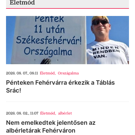
Életmód
2026. 08. 07., 08:11
Életmód
,
Országalma
Pénteken Fehérvárra érkezik a Táblás
Srác!
2026. 08. 02., 11:07
Életmód
,
albérlet
Nem emelkedtek jelentősen az
albérletárak Fehérváron