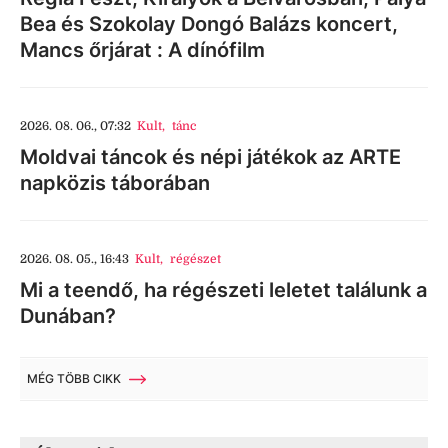
Bea és Szokolay Dongó Balázs koncert,
Mancs őrjárat : A dínófilm
2026. 08. 06., 07:32
Kult
,
tánc
Moldvai táncok és népi játékok az ARTE
napközis táborában
2026. 08. 05., 16:43
Kult
,
régészet
Mi a teendő, ha régészeti leletet találunk a
Dunában?
MÉG TÖBB CIKK