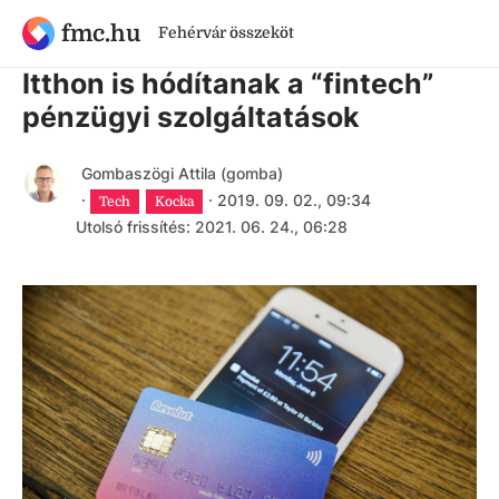
fmc.hu
Fehérvár összeköt
6 évnél régebbi cikk
Itthon is hódítanak a “fintech”
pénzügyi szolgáltatások
Gombaszögi Attila (gomba)
·
·
2019. 09. 02., 09:34
Tech
Kocka
Utolsó frissítés: 2021. 06. 24., 06:28