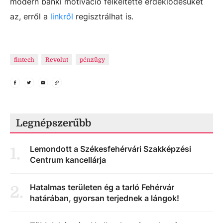
modern banki motiváció felkeltette érdeklődésüket
az, erről a
linkről
regisztrálhat is.
fintech
Revolut
pénzügy
Legnépszerűbb
Lemondott a Székesfehérvári Szakképzési
1
.
Centrum kancellárja
Hatalmas területen ég a tarló Fehérvár
2
.
határában, gyorsan terjednek a lángok!