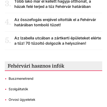
Több lakó már el kellett hagyja otthonát, a
3
.
házak felé terjed a tűz Fehérvár határában
Az összefogás erejével oltották el a Fehérvár
4
.
határában tomboló tüzet!
Az Izabella utcában a zártkerti épületeket elérte
5
.
a tűz! 70 tűzoltó dolgozik a helyszínen!
Fehérvári hasznos infók
•
Buszmenetrend
•
Szolgáltatók
•
Orvosi ügyeletek