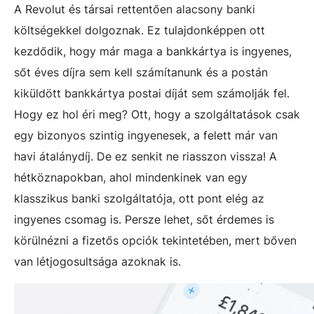
A Revolut és társai rettentően alacsony banki
költségekkel dolgoznak. Ez tulajdonképpen ott
kezdődik, hogy már maga a bankkártya is ingyenes,
sőt éves díjra sem kell számítanunk és a postán
kiküldött bankkártya postai díját sem számolják fel.
Hogy ez hol éri meg? Ott, hogy a szolgáltatások csak
egy bizonyos szintig ingyenesek, a felett már van
havi átalánydíj. De ez senkit ne riasszon vissza! A
hétköznapokban, ahol mindenkinek van egy
klasszikus banki szolgáltatója, ott pont elég az
ingyenes csomag is. Persze lehet, sőt érdemes is
körülnézni a fizetős opciók tekintetében, mert bőven
van létjogosultsága azoknak is.