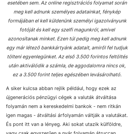
esetében sem. Az online regisztrációs folyamat során
meg kell adnunk személyes adatainkat, fénykép
formájában el kell küldenünk személyi igazolványunk
fotóját és kell egy szelfi magunkról, amivel
azonosítanak minket. Ezen túl pedig meg kell adnunk
egy már létező bankkártyánk adatait, amiről fel tudjuk
tölteni egyenlegünket. Az első 3.500 forintos feltöltés
után aktiválódik a számla, de aggodalomra nincs ok,
ez a 3.500 forint teljes egészében levásárolható.
A siker kulcsa abban rejlik például, hogy ezek az
újgenerációs pénzügyi cégek a valuták átváltása
folyamán nem a kereskedelmi bankok - nem ritkán
igen magas - átváltási árfolyamán váltják a valutákat.
És pont itt van a lényeg. Aki sokat utazik külföldre,
vagy csak egyszerűen a nyár folyamán átruccan