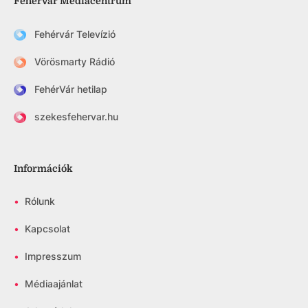
Fehérvár Médiacentrum
Fehérvár Televízió
Vörösmarty Rádió
FehérVár hetilap
szekesfehervar.hu
Információk
•
Rólunk
•
Kapcsolat
•
Impresszum
•
Médiaajánlat