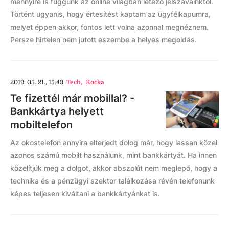
mennyire is függünk az online világban létező jelszavainktól.
Történt ugyanis, hogy értesítést kaptam az ügyfélkapumra,
melyet éppen akkor, fontos lett volna azonnal megnéznem.
Persze hirtelen nem jutott eszembe a helyes megoldás.
2019. 05. 21., 15:43
Tech
,
Kocka
Te fizettél már mobillal? -
Bankkártya helyett
mobiltelefon
Az okostelefon annyira elterjedt dolog már, hogy lassan közel
azonos számú mobilt használunk, mint bankkártyát. Ha innen
közelítjük meg a dolgot, akkor abszolút nem meglepő, hogy a
technika és a pénzügyi szektor találkozása révén telefonunk
képes teljesen kiváltani a bankkártyánkat is.