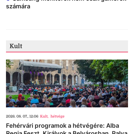
számára
Kult
2026. 08. 07., 12:06
Kult
,
hétvége
Fehérvári programok a hétvégére: Alba
Regia Feszt, Királyok a Belvárosban, Palya