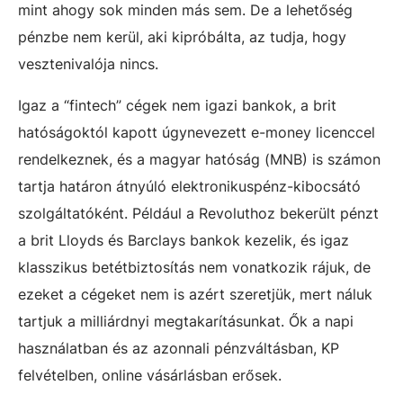
mint ahogy sok minden más sem. De a lehetőség
pénzbe nem kerül, aki kipróbálta, az tudja, hogy
vesztenivalója nincs.
Igaz a “fintech” cégek nem igazi bankok, a brit
hatóságoktól kapott úgynevezett e-money licenccel
rendelkeznek, és a magyar hatóság (MNB) is számon
tartja határon átnyúló elektronikuspénz-kibocsátó
szolgáltatóként. Például a Revoluthoz bekerült pénzt
a brit Lloyds és Barclays bankok kezelik, és igaz
klasszikus betétbiztosítás nem vonatkozik rájuk, de
ezeket a cégeket nem is azért szeretjük, mert náluk
tartjuk a milliárdnyi megtakarításunkat. Ők a napi
használatban és az azonnali pénzváltásban, KP
felvételben, online vásárlásban erősek.