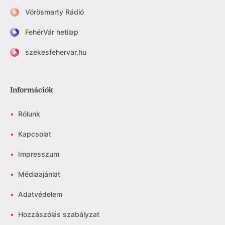
Vörösmarty Rádió
FehérVár hetilap
szekesfehervar.hu
Információk
•
Rólunk
•
Kapcsolat
•
Impresszum
•
Médiaajánlat
•
Adatvédelem
•
Hozzászólás szabályzat