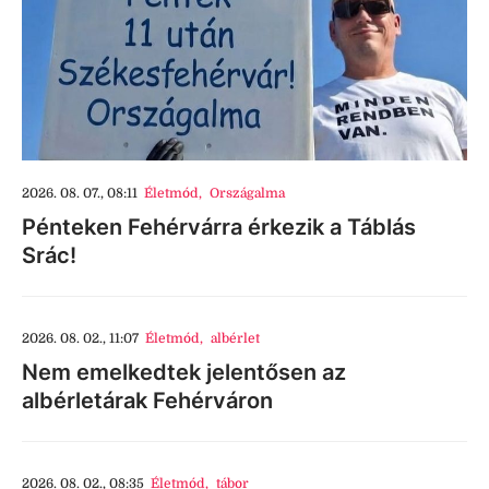
2026. 08. 07., 08:11
Életmód
,
Országalma
Pénteken Fehérvárra érkezik a Táblás
Srác!
2026. 08. 02., 11:07
Életmód
,
albérlet
Nem emelkedtek jelentősen az
albérletárak Fehérváron
2026. 08. 02., 08:35
Életmód
,
tábor