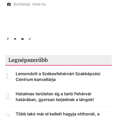
Borítókép: mme.hu
Legnépszerűbb
Lemondott a Székesfehérvári Szakképzési
1
.
Centrum kancellárja
Hatalmas területen ég a tarló Fehérvár
2
.
határában, gyorsan terjednek a lángok!
Több lakó már el kellett hagyja otthonát, a
3
.