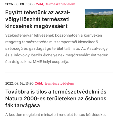
2025. 03. 03., 13:00
Zöld
,
természetvédelem
Együtt tehetünk az aszal-
völgyi löszhát természeti
kincseinek megóvásáért
Székesfehérvár fekvésének köszönhetően a környéken
rengeteg természetvédelmi szempontból kiemelkedő
szépségű és gazdagságú terület található. Az Aszal-völgy
és a Rácvölgy löszös élőhelyeinek megőrzéséért évtizedek
óta dolgozik az MME helyi csoportja.
2022. 08. 16., 15:30
Zöld
,
természetvédelem
Továbbra is tilos a természetvédelmi és
Natura 2000-es területeken az őshonos
fák tarvágása
A kedden megjelent miniszteri rendelet fontos kérdéseket