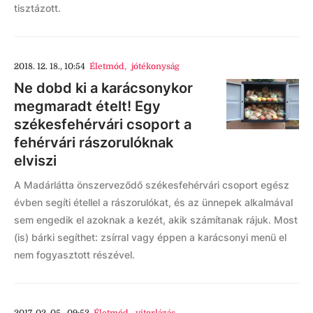
tisztázott.
2018. 12. 18., 10:54
Életmód
,
jótékonyság
Ne dobd ki a karácsonykor
megmaradt ételt! Egy
székesfehérvári csoport a
fehérvári rászorulóknak
elviszi
A Madárlátta önszerveződő székesfehérvári csoport egész
évben segíti étellel a rászorulókat, és az ünnepek alkalmával
sem engedik el azoknak a kezét, akik számítanak rájuk. Most
(is) bárki segíthet: zsírral vagy éppen a karácsonyi menü el
nem fogyasztott részével.