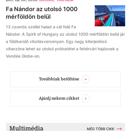
2017. 02. 05., 09:53
Életmód
,
vitorlázás
Fa Nándor az utolsó 1000
mérföldön belül
13 csomós széllel halad a cél felé Fa
Nándor. A Spirit of Hungary az utolsó 1000 mérföldön belül jár
a földkerülő vitorlásversenyen. Egy nagy kiterjedésű
viharzóna lehet az utolsó próbatétel a fehérvári hajósnak a
Vendée Globe-on.
Továbbiak betöltése
Ajánlj nekem cikket
Multimédia
MÉG TÖBB CIKK