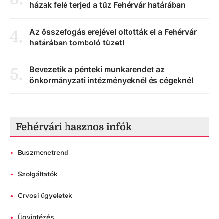
házak felé terjed a tűz Fehérvár határában
Az összefogás erejével oltották el a Fehérvár
4
.
határában tomboló tüzet!
Bevezetik a pénteki munkarendet az
5
.
önkormányzati intézményeknél és cégeknél
Fehérvári hasznos infók
•
Buszmenetrend
•
Szolgáltatók
•
Orvosi ügyeletek
•
Ügyintézés