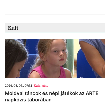
Kult
2026. 08. 06., 07:32
Kult
,
tánc
Moldvai táncok és népi játékok az ARTE
napközis táborában