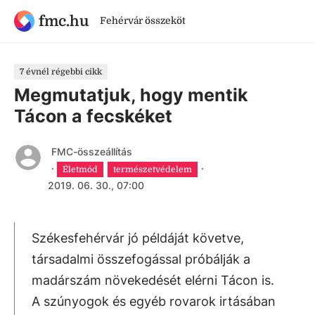
fmc.hu
Fehérvár összeköt
7 évnél régebbi cikk
Megmutatjuk, hogy mentik
Tácon a fecskéket
FMC-összeállítás
·
·
Életmód
természetvédelem
2019. 06. 30., 07:00
Székesfehérvár jó példáját követve,
társadalmi összefogással próbálják a
madárszám növekedését elérni Tácon is.
A szúnyogok és egyéb rovarok irtásában