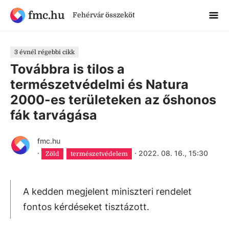
fmc.hu
Fehérvár összeköt
3 évnél régebbi cikk
Továbbra is tilos a
természetvédelmi és Natura
2000-es területeken az őshonos
fák tarvágása
fmc.hu
·
·
2022. 08. 16., 15:30
Zöld
természetvédelem
A kedden megjelent miniszteri rendelet
fontos kérdéseket tisztázott.