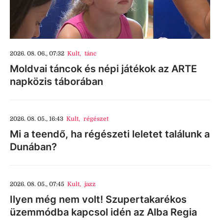
2026. 08. 06., 07:32
Kult
,
tánc
Moldvai táncok és népi játékok az ARTE
napközis táborában
2026. 08. 05., 16:43
Kult
,
régészet
Mi a teendő, ha régészeti leletet találunk a
Dunában?
2026. 08. 05., 07:45
Kult
,
jazz
Ilyen még nem volt! Szupertakarékos
üzemmódba kapcsol idén az Alba Regia