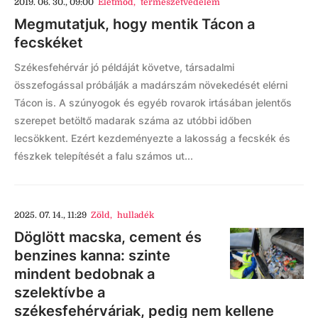
2019. 06. 30., 09:00
Életmód
,
természetvédelem
Megmutatjuk, hogy mentik Tácon a
fecskéket
Székesfehérvár jó példáját követve, társadalmi
összefogással próbálják a madárszám növekedését elérni
Tácon is. A szúnyogok és egyéb rovarok irtásában jelentős
szerepet betöltő madarak száma az utóbbi időben
lecsökkent. Ezért kezdeményezte a lakosság a fecskék és
fészkek telepítését a falu számos ut...
2025. 07. 14., 11:29
Zöld
,
hulladék
Döglött macska, cement és
benzines kanna: szinte
mindent bedobnak a
szelektívbe a
székesfehérváriak, pedig nem kellene