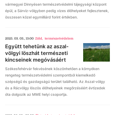
vármegyei Dinnyésen természetvédelmi tájegységi központ
épül, a Sárvíz-völgyben pedig vizes élőhelyeket fejlesztenek,
összesen közel egymilliárd forint értékben.
2025. 03. 03., 13:00
Zöld
,
természetvédelem
Együtt tehetünk az aszal-
völgyi löszhát természeti
kincseinek megóvásáért
Székesfehérvár fekvésének köszönhetően a környéken
rengeteg természetvédelmi szempontból kiemelkedő
szépségű és gazdagságú terület található. Az Aszal-völgy
és a Rácvölgy löszös élőhelyeinek megőrzéséért évtizedek
óta dolgozik az MME helyi csoportja.