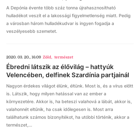
A Depónia évente több száz tonna újrahasznosítható
hulladékot veszít el a lakossági figyelmetlenség miatt. Pedig
a városban három hulladékudvar is ingyen fogadja a
veszélyesebb szemetet.
2020. 03. 20., 16:09
Zöld
,
természet
Ébredni látszik az élővilág – hattyúk
Velencében, delfinek Szardínia partjainál
Nagyon érdekes világot élünk, éltünk. Most is, és a vírus előtt
is. Látszik, hogy milyen hatással van az ember a
környezetére. Akkor is, ha beteszi valahová a lábát, akkor is,
valahonnét eltűnik, ha csak időlegesen is. Most arra
találhatunk számos bizonyítékot, ha utóbbi történik, akkor a
természet,...