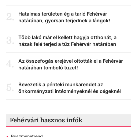
Hatalmas területen ég a tarló Fehérvár
2
.
határában, gyorsan terjednek a lángok!
Több lakó már el kellett hagyja otthonát, a
3
.
házak felé terjed a tűz Fehérvár határában
Az összefogás erejével oltották el a Fehérvár
4
.
határában tomboló tüzet!
Bevezetik a pénteki munkarendet az
5
.
önkormányzati intézményeknél és cégeknél
Fehérvári hasznos infók
•
Buszmenetrend