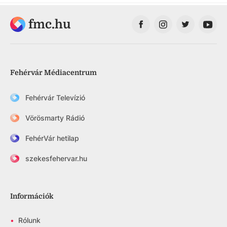
fmc.hu
Fehérvár Médiacentrum
Fehérvár Televízió
Vörösmarty Rádió
FehérVár hetilap
szekesfehervar.hu
Információk
•
Rólunk