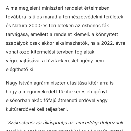
A ma megjelent miniszteri rendelet értelmében
továbbra is tilos marad a természetvédelmi területek
és Natura 2000-es területeken az őshonos fák
tarvágása, emellett a rendelet kiemeli: a könnyített
szabályok csak akkor alkalmazhatók, ha a 2022. évre
vonatkozó kitermelési tervben foglaltak
végrehajtásával a tűzifa-keresleti igény nem
elégíthető ki.
Nagy István agrárminiszter utasítása kitér arra is,
hogy a megnövekedett tűzifa-keresleti igényt
elsősorban akác főfajú átmeneti erdővel vagy
kultúrerdővel kell teljesíteni.
"Székesfehérvár álláspontja az, ami eddig: dolgozunk