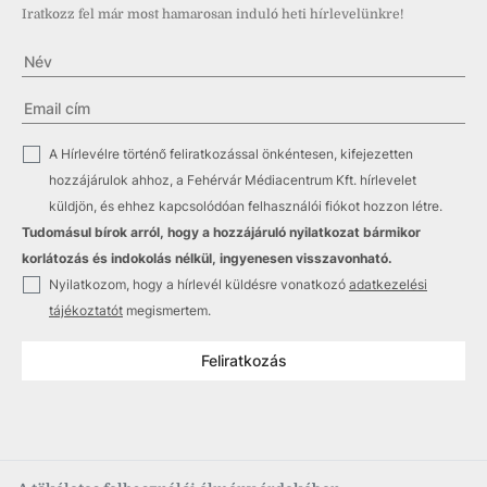
Iratkozz fel már most hamarosan induló heti hírlevelünkre!
✓
A Hírlevélre történő feliratkozással önkéntesen, kifejezetten
hozzájárulok ahhoz, a Fehérvár Médiacentrum Kft. hírlevelet
küldjön, és ehhez kapcsolódóan felhasználói fiókot hozzon létre.
Tudomásul bírok arról, hogy a hozzájáruló nyilatkozat bármikor
korlátozás és indokolás nélkül, ingyenesen visszavonható.
✓
Nyilatkozom, hogy a hírlevél küldésre vonatkozó
adatkezelési
tájékoztatót
megismertem.
Feliratkozás