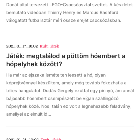
Donát által tervezett LEGO-Csocsóasztal szettet. A készletet
bemutató videóban Thierry Henry és Marcus Rashford
válogatott futballsztár méri össze erejét csocsózásban.
2021. 01. 17., 16:02
Kult
,
játék
Játék: megtalálod a pöttöm hóembert a
hópelyhek között?
Ha már az éjszaka ismételten leesett a hó, olyan
képrejtvénnyel készültem, amely még tovább fokozhatja a
télies hangulatot: Dudás Gergely ezúttal egy pirinyó, ám annál
bájosabb hóembert csempészett be vígan szállingózó
hópelyhek közé. Nos, talán ez volt a legnehezebb feladvány,
amellyel az elmúlt id...
2021. 01. 31., 10:06
Tech
,
játék