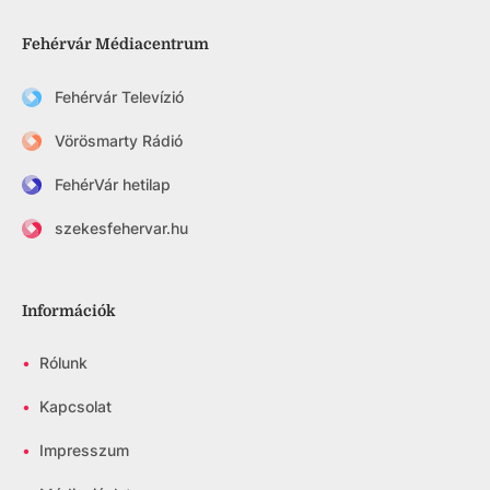
Fehérvár Médiacentrum
Fehérvár Televízió
Vörösmarty Rádió
FehérVár hetilap
szekesfehervar.hu
Információk
•
Rólunk
•
Kapcsolat
•
Impresszum