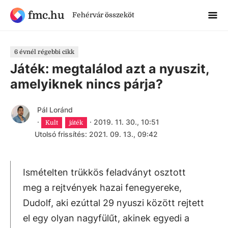
fmc.hu
Fehérvár összeköt
6 évnél régebbi cikk
Játék: megtalálod azt a nyuszit,
amelyiknek nincs párja?
Pál Loránd
·
·
2019. 11. 30., 10:51
Kult
játék
Utolsó frissítés: 2021. 09. 13., 09:42
Ismételten trükkös feladványt osztott
meg a rejtvények hazai fenegyereke,
Dudolf, aki ezúttal 29 nyuszi között rejtett
el egy olyan nagyfülűt, akinek egyedi a