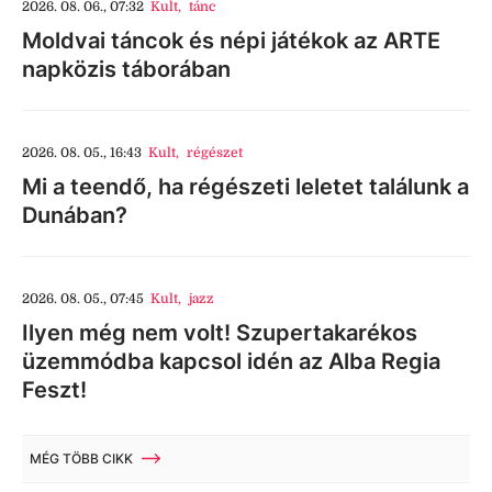
2026. 08. 06., 07:32
Kult
,
tánc
Moldvai táncok és népi játékok az ARTE
napközis táborában
2026. 08. 05., 16:43
Kult
,
régészet
Mi a teendő, ha régészeti leletet találunk a
Dunában?
2026. 08. 05., 07:45
Kult
,
jazz
Ilyen még nem volt! Szupertakarékos
üzemmódba kapcsol idén az Alba Regia
Feszt!
MÉG TÖBB CIKK