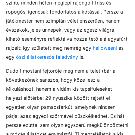
szinte minden héten meglepi rajongóit friss és
ropogós, igencsak fondorlatos alkotással. Persze a
játékmester nem szimplán véletlenszerűen, hanem
évszakok, jeles ünnepek, vagy az egész világra
kiható eseményre reflektálva hozza tető alá agyafúrt
rajzait: így született meg nemrég egy
halloweeni
és
egy
őszi állatkeresős feladvány
is.
Dudolf mostani fejtörője még nem a telet (bár a
következőnek sanszos, hogy köze lesz a
Mikuláshoz), hanem a vidám kis tapsifüleseket
helyezi előtérbe: 29 nyuszika között rejtett el
egyetlen olyan pamacsfarkút, amelynek nincsen
párja, azaz egyedi szőrmével büszkélkedhet. És hát
persze ezúttal sem olyan egyszerű megkülönböztetni
a mókás állatokat egymástól. Ti megtaláljátok a kis