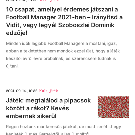
10 csapat, amellyel érdemes játszani a
Football Manager 2021-ben – Irányítsd a
Vidit, vagy legyél Szoboszlai Dominik
edzője!
Minden idők legjobb Football Managere a mostani, igaz,
abban a tekintetben nem mondok ezzel újat, hogy a játék
készítői évről évre próbálnak, és szerencsére tudnak is
újítani.
2021. 09. 14., 16:32
Kult
,
játék
Játék: megtalálod a pipacsok
között a rákot? Kevés
embernek sikerül
Régen hoztunk már keresős játékot, de most ismét itt egy
képjáték Dudás Gergelytől, alias Dudolftól.