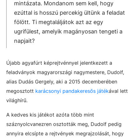
mintázata. Mondanom sem kell, hogy
ezúttal is hosszú percekig ültünk a feladat
fölött. Ti megtaláljátok azt az egy
ugrifülest, amelyik magányosan tengeti a
napjait?
Újabb agyafúrt képrejtvénnyel jelentkezett a
feladványok magyarországi nagymestere, Dudolf,
alias Dudás Gergely, aki a 2015 decemberében
megosztott
karácsonyi pandakeresős játék
ával lett
világhírű.
A kedves kis játékot azóta több mint
száznyolcvanezren osztották meg, Dudolf pedig
annyira elcsípte a rejtvények megrajzolását, hogy