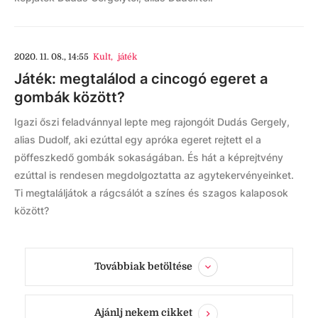
2020. 11. 08., 14:55
Kult
,
játék
Játék: megtalálod a cincogó egeret a
gombák között?
Igazi őszi feladvánnyal lepte meg rajongóit Dudás Gergely,
alias Dudolf, aki ezúttal egy apróka egeret rejtett el a
pöffeszkedő gombák sokaságában. És hát a képrejtvény
ezúttal is rendesen megdolgoztatta az agytekervényeinket.
Ti megtaláljátok a rágcsálót a színes és szagos kalaposok
között?
Továbbiak betöltése
Ajánlj nekem cikket