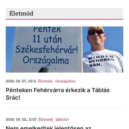
Életmód
2026. 08. 07., 08:11
Életmód
,
Országalma
Pénteken Fehérvárra érkezik a Táblás
Srác!
2026. 08. 02., 11:07
Életmód
,
albérlet
Nem emelkedtek jelentősen az