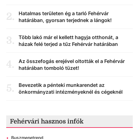
Hatalmas területen ég a tarló Fehérvár
2
.
határában, gyorsan terjednek a lángok!
Több lakó már el kellett hagyja otthonát, a
3
.
házak felé terjed a tűz Fehérvár határában
Az összefogás erejével oltották el a Fehérvár
4
.
határában tomboló tüzet!
Bevezetik a pénteki munkarendet az
5
.
önkormányzati intézményeknél és cégeknél
Fehérvári hasznos infók
•
Buszmenetrend