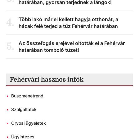
határában, gyorsan terjednek a lángok!
Több lakó már el kellett hagyja otthonát, a
4
.
házak felé terjed a tűz Fehérvár határában
Az összefogás erejével oltották el a Fehérvár
5
.
határában tomboló tüzet!
Fehérvári hasznos infók
•
Buszmenetrend
•
Szolgáltatók
•
Orvosi ügyeletek
•
Ügyintézés