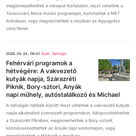
megünnepelhetitek a nőnapot Kisfaludon, részt vehettek a
Tavaszváró Mese-Kuckó programjain, korizhattok a MET
Arénában, vagy megnézhetitek a moziban az Agyugrász
című filmet.
2026. 04. 24., 06:43
Kult
,
hétvége
Fehérvári programok a
hétvégére: A vakvezető
kutyák napja, Szárazréti
Piknik, Bory-sztori, Anyák
napi műhely, autóstalálkozó és Michael
A hétvégén többek között részt vehettek a vakvezető kutyák
napja alkalmából szervezett programokon, kikapcsolódhattok
a Szárazréti Pikniken, megismerhetitek a Bory-sztorit,
kézműveskedhettek az Anyák napi workshopon, vagy
megnézhetitek a Michaelt a moziban.