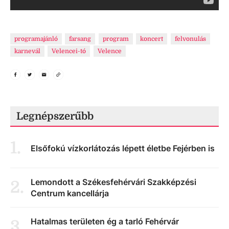
programajánló
farsang
program
koncert
felvonulás
karnevál
Velencei-tó
Velence
Legnépszerűbb
1
.
Elsőfokú vízkorlátozás lépett életbe Fejérben is
Lemondott a Székesfehérvári Szakképzési
2
.
Centrum kancellárja
Hatalmas területen ég a tarló Fehérvár
3
.