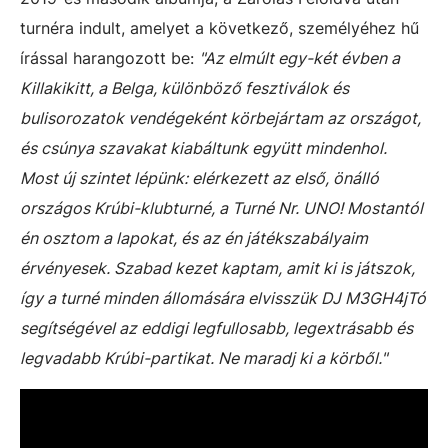
turnéra indult, amelyet a következő, személyéhez hű
írással harangozott be:
"Az elmúlt egy-két évben a
Killakikitt, a Belga, különböző fesztiválok és
bulisorozatok vendégeként körbejártam az országot,
és csúnya szavakat kiabáltunk együtt mindenhol.
Most új szintet lépünk: elérkezett az első, önálló
országos Krúbi-klubturné, a Turné Nr. UNO! Mostantól
én osztom a lapokat, és az én játékszabályaim
érvényesek. Szabad kezet kaptam, amit ki is játszok,
így a turné minden állomására elvisszük DJ M3GH4jTó
segítségével az eddigi legfullosabb, legextrásabb és
legvadabb Krúbi-partikat. Ne maradj ki a körből."