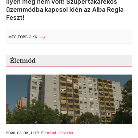
Ilyen még nem volt! Szupertakarékos
üzemmódba kapcsol idén az Alba Regia
Feszt!
MÉG TÖBB CIKK
Életmód
2026. 08. 02., 11:07
Életmód
,
albérlet