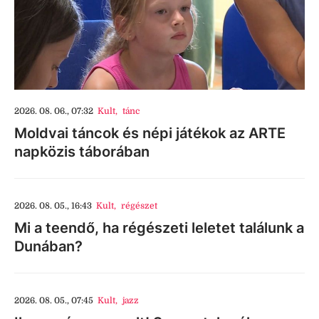
2026. 08. 06., 07:32
Kult
,
tánc
Moldvai táncok és népi játékok az ARTE
napközis táborában
2026. 08. 05., 16:43
Kult
,
régészet
Mi a teendő, ha régészeti leletet találunk a
Dunában?
2026. 08. 05., 07:45
Kult
,
jazz