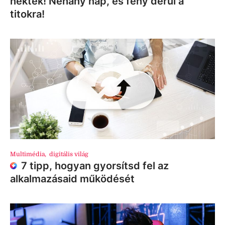
nektek! Néhány nap, és fény derül a
titokra!
Multimédia
,
digitális világ
7 tipp, hogyan gyorsítsd fel az
alkalmazásaid működését