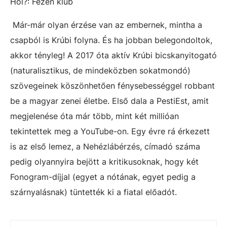
Hol?: Fezen klub
Már-már olyan érzése van az embernek, mintha a
csapból is Krúbi folyna. És ha jobban belegondoltok,
akkor tényleg! A 2017 óta aktív Krúbi bicskanyitogató
(naturalisztikus, de mindeközben sokatmondó)
szövegeinek köszönhetően fénysebességgel robbant
be a magyar zenei életbe. Első dala a PestiEst, amit
megjelenése óta már több, mint két millióan
tekintettek meg a YouTube-on. Egy évre rá érkezett
is az első lemez, a Nehézlábérzés, címadó száma
pedig olyannyira bejött a kritikusoknak, hogy két
Fonogram-díjjal (egyet a nótának, egyet pedig a
szárnyalásnak) tüntették ki a fiatal előadót.