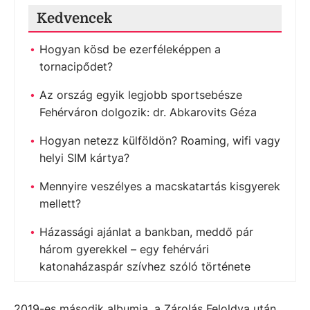
Kedvencek
Hogyan kösd be ezerféleképpen a
tornacipődet?
Az ország egyik legjobb sportsebésze
Fehérváron dolgozik: dr. Abkarovits Géza
Hogyan netezz külföldön? Roaming, wifi vagy
helyi SIM kártya?
Mennyire veszélyes a macskatartás kisgyerek
mellett?
Házassági ajánlat a bankban, meddő pár
három gyerekkel – egy fehérvári
katonaházaspár szívhez szóló története
2019-es második albumja, a Zárolás Feloldva után