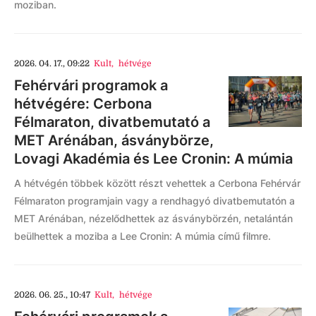
moziban.
2026. 04. 17., 09:22
Kult
,
hétvége
Fehérvári programok a
hétvégére: Cerbona
Félmaraton, divatbemutató a
MET Arénában, ásványbörze,
Lovagi Akadémia és Lee Cronin: A múmia
A hétvégén többek között részt vehettek a Cerbona Fehérvár
Félmaraton programjain vagy a rendhagyó divatbemutatón a
MET Arénában, nézelődhettek az ásványbörzén, netalántán
beülhettek a moziba a Lee Cronin: A múmia című filmre.
2026. 06. 25., 10:47
Kult
,
hétvége