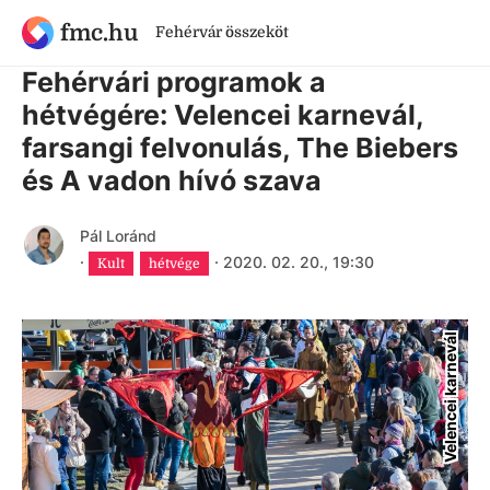
fmc.hu
Fehérvár összeköt
6 évnél régebbi cikk
Fehérvári programok a
hétvégére: Velencei karnevál,
farsangi felvonulás, The Biebers
és A vadon hívó szava
Pál Loránd
·
·
2020. 02. 20., 19:30
Kult
hétvége
Velencei karnevál