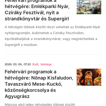
Fehérvári programok a
hétvégére: Emlékparki Nyár,
Cziráky Fesztivál, nyit a
strandkönyvtár és Supergirl
A hétvégén többek között részt vehettek az Emlékparki Nyár
nyitóprogramján, bulizhattok a Cziráky Fesztiválon,
kipróbálhatjátok a strandkönyvtárat, vagy megnézhetitek a
Supergirlt a moziban.
2026. 03. 06., 07:25
Kult
,
hétvége
Fehérvári programok a
hétvégére: Nőnap Kisfaludon,
Tavaszváró Mese-Kuckó,
közönségkorcsolya és
Agyugrász
Március első teljes hétvégéjén többek között