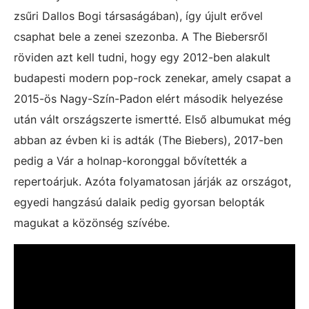
zsűri Dallos Bogi társaságában), így újult erővel
csaphat bele a zenei szezonba. A The Biebersről
röviden azt kell tudni, hogy egy 2012-ben alakult
budapesti modern pop-rock zenekar, amely csapat a
2015-ös Nagy-Szín-Padon elért második helyezése
után vált országszerte ismertté. Első albumukat még
abban az évben ki is adták (The Biebers), 2017-ben
pedig a Vár a holnap-koronggal bővítették a
repertoárjuk. Azóta folyamatosan járják az országot,
egyedi hangzású dalaik pedig gyorsan belopták
magukat a közönség szívébe.