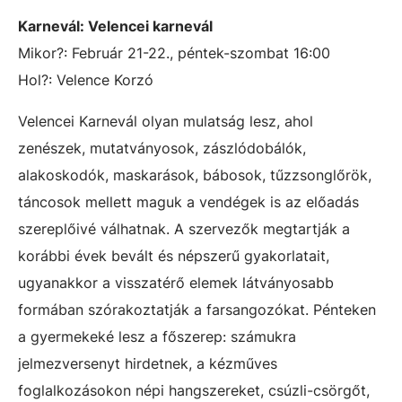
Karnevál: Velencei karnevál
Mikor?: Február 21-22., péntek-szombat 16:00
Hol?: Velence Korzó
Velencei Karnevál olyan mulatság lesz, ahol
zenészek, mutatványosok, zászlódobálók,
alakoskodók, maskarások, bábosok, tűzzsonglőrök,
táncosok mellett maguk a vendégek is az előadás
szereplőivé válhatnak. A szervezők megtartják a
korábbi évek bevált és népszerű gyakorlatait,
ugyanakkor a visszatérő elemek látványosabb
formában szórakoztatják a farsangozókat. Pénteken
a gyermekeké lesz a főszerep: számukra
jelmezversenyt hirdetnek, a kézműves
foglalkozásokon népi hangszereket, csúzli-csörgőt,