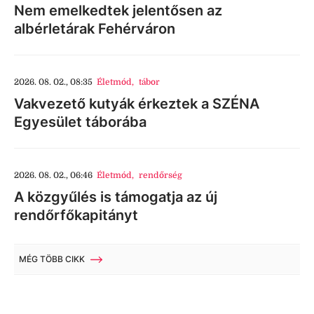
Nem emelkedtek jelentősen az
albérletárak Fehérváron
2026. 08. 02., 08:35
Életmód
,
tábor
Vakvezető kutyák érkeztek a SZÉNA
Egyesület táborába
2026. 08. 02., 06:46
Életmód
,
rendőrség
A közgyűlés is támogatja az új
rendőrfőkapitányt
MÉG TÖBB CIKK