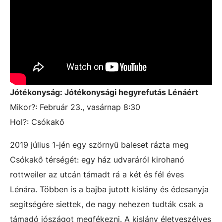
Jótékonyság: Jótékonysági hegyrefutás Lénáért
Mikor?: Február 23., vasárnap 8:30
Hol?: Csókakő
2019 július 1-jén egy szörnyű baleset rázta meg
Csókakő térségét: egy ház udvaráról kirohanó
rottweiler az utcán támadt rá a két és fél éves
Lénára. Többen is a bajba jutott kislány és édesanyja
segítségére siettek, de nagy nehezen tudták csak a
támadó jószágot megfékezni. A kislány életveszélyes