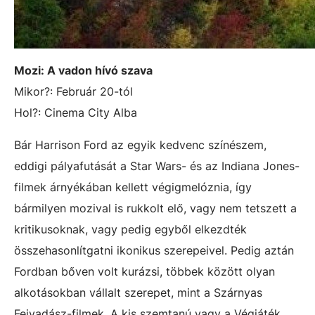
Mozi: A vadon hívó szava
Mikor?: Február 20-tól
Hol?: Cinema City Alba
Bár Harrison Ford az egyik kedvenc színészem,
eddigi pályafutását a Star Wars- és az Indiana Jones-
filmek árnyékában kellett végigmelóznia, így
bármilyen mozival is rukkolt elő, vagy nem tetszett a
kritikusoknak, vagy pedig egyből elkezdték
összehasonlítgatni ikonikus szerepeivel. Pedig aztán
Fordban bőven volt kurázsi, többek között olyan
alkotásokban vállalt szerepet, mint a Szárnyas
Fejvadász-filmek, A kis szemtanú vagy a Végjáték,