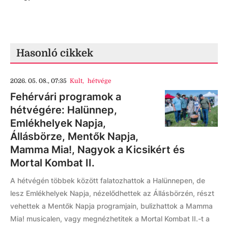
Hasonló cikkek
2026. 05. 08., 07:35
Kult
,
hétvége
Fehérvári programok a
hétvégére: Halünnep,
Emlékhelyek Napja,
Állásbörze, Mentők Napja,
Mamma Mia!, Nagyok a Kicsikért és
Mortal Kombat II.
A hétvégén többek között falatozhattok a Halünnepen, de
lesz Emlékhelyek Napja, nézelődhettek az Állásbörzén, részt
vehettek a Mentők Napja programjain, bulizhattok a Mamma
Mia! musicalen, vagy megnézhetitek a Mortal Kombat II.-t a