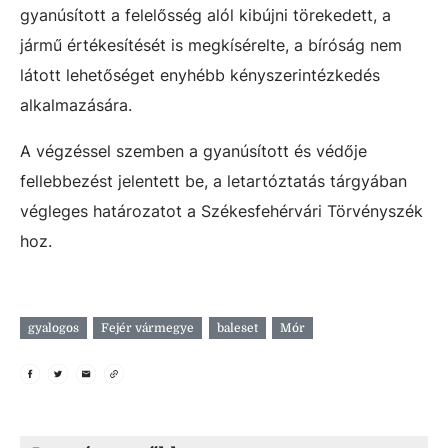
gyanúsított a felelősség alól kibújni törekedett, a
jármű értékesítését is megkísérelte, a bíróság nem
látott lehetőséget enyhébb kényszerintézkedés
alkalmazására.
A végzéssel szemben a gyanúsított és védője
fellebbezést jelentett be, a letartóztatás tárgyában
végleges határozatot a Székesfehérvári Törvényszék
hoz.
gyalogos
Fejér vármegye
baleset
Mór