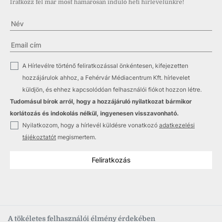
Iratkozz fel már most hamarosan induló heti hírlevelünkre!
✓
A Hírlevélre történő feliratkozással önkéntesen, kifejezetten
hozzájárulok ahhoz, a Fehérvár Médiacentrum Kft. hírlevelet
küldjön, és ehhez kapcsolódóan felhasználói fiókot hozzon létre.
Tudomásul bírok arról, hogy a hozzájáruló nyilatkozat bármikor
korlátozás és indokolás nélkül, ingyenesen visszavonható.
✓
Nyilatkozom, hogy a hírlevél küldésre vonatkozó
adatkezelési
tájékoztatót
megismertem.
Feliratkozás
A tökéletes felhasználói élmény érdekében