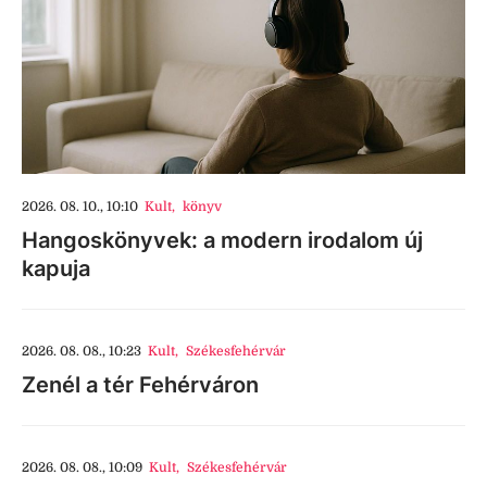
2026. 08. 10., 10:10
Kult
,
könyv
Hangoskönyvek: a modern irodalom új
kapuja
2026. 08. 08., 10:23
Kult
,
Székesfehérvár
Zenél a tér Fehérváron
2026. 08. 08., 10:09
Kult
,
Székesfehérvár