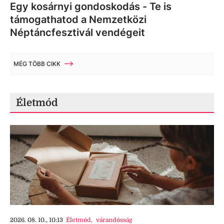
Egy kosárnyi gondoskodás - Te is
támogathatod a Nemzetközi
Néptáncfesztivál vendégeit
MÉG TÖBB CIKK
Életmód
2026. 08. 10., 10:13
Életmód
,
várandósság