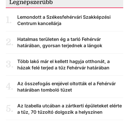
Legnépszerűbb
Lemondott a Székesfehérvári Szakképzési
1
.
Centrum kancellárja
Hatalmas területen ég a tarló Fehérvár
2
.
határában, gyorsan terjednek a lángok
Több lakó már el kellett hagyja otthonát, a
3
.
házak felé terjed a tűz Fehérvár határában
Az összefogás erejével oltották el a Fehérvár
4
.
határában tomboló tüzet
Az Izabella utcában a zártkerti épületeket elérte
5
.
a tűz, 70 tűzoltó dolgozik a helyszínen