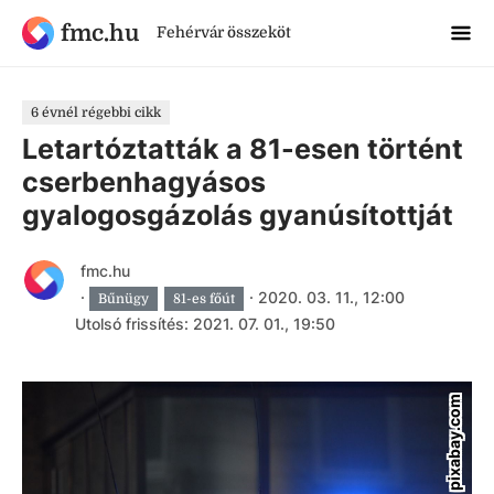
fmc.hu
Fehérvár összeköt
6 évnél régebbi cikk
Letartóztatták a 81-esen történt
cserbenhagyásos
gyalogosgázolás gyanúsítottját
fmc.hu
·
·
2020. 03. 11., 12:00
Bűnügy
81-es főút
Utolsó frissítés: 2021. 07. 01., 19:50
pixabay.com