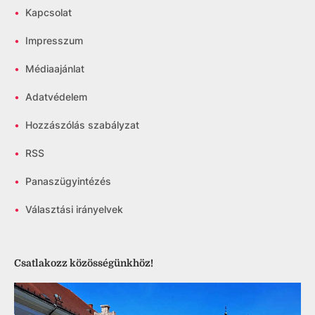
•
Kapcsolat
•
Impresszum
•
Médiaajánlat
•
Adatvédelem
•
Hozzászólás szabályzat
•
RSS
•
Panaszügyintézés
•
Választási irányelvek
Csatlakozz közösségünkhöz!