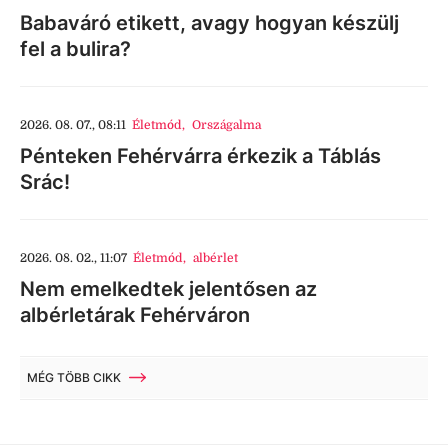
Babaváró etikett, avagy hogyan készülj
fel a bulira?
2026. 08. 07., 08:11
Életmód
,
Országalma
Pénteken Fehérvárra érkezik a Táblás
Srác!
2026. 08. 02., 11:07
Életmód
,
albérlet
Nem emelkedtek jelentősen az
albérletárak Fehérváron
MÉG TÖBB CIKK