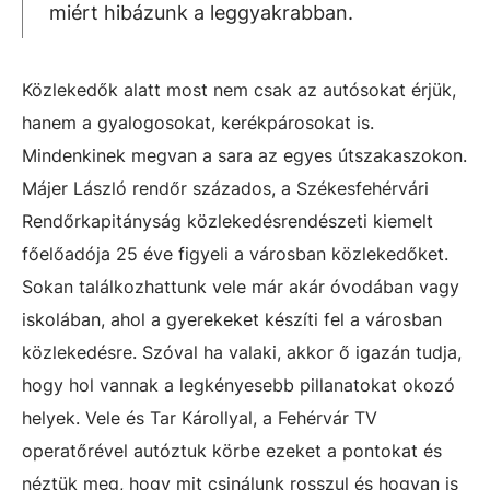
miért hibázunk a leggyakrabban.
Közlekedők alatt most nem csak az autósokat érjük,
hanem a gyalogosokat, kerékpárosokat is.
Mindenkinek megvan a sara az egyes útszakaszokon.
Májer László rendőr százados, a Székesfehérvári
Rendőrkapitányság közlekedésrendészeti kiemelt
főelőadója 25 éve figyeli a városban közlekedőket.
Sokan találkozhattunk vele már akár óvodában vagy
iskolában, ahol a gyerekeket készíti fel a városban
közlekedésre. Szóval ha valaki, akkor ő igazán tudja,
hogy hol vannak a legkényesebb pillanatokat okozó
helyek. Vele és Tar Károllyal, a Fehérvár TV
operatőrével autóztuk körbe ezeket a pontokat és
néztük meg, hogy mit csinálunk rosszul és hogyan is