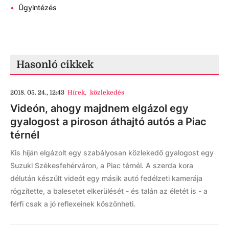
•
Ügyintézés
Hasonló cikkek
2018. 05. 24., 12:43
Hírek
,
közlekedés
Videón, ahogy majdnem elgázol egy
gyalogost a piroson áthajtó autós a Piac
térnél
Kis híján elgázolt egy szabályosan közlekedő gyalogost egy
Suzuki Székesfehérváron, a Piac térnél. A szerda kora
délután készült videót egy másik autó fedélzeti kamerája
rögzítette, a balesetet elkerülését - és talán az életét is - a
férfi csak a jó reflexeinek köszönheti.