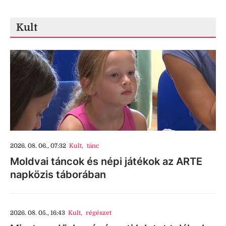
Kult
2026. 08. 06., 07:32
Kult
,
tánc
Moldvai táncok és népi játékok az ARTE
napközis táborában
2026. 08. 05., 16:43
Kult
,
régészet