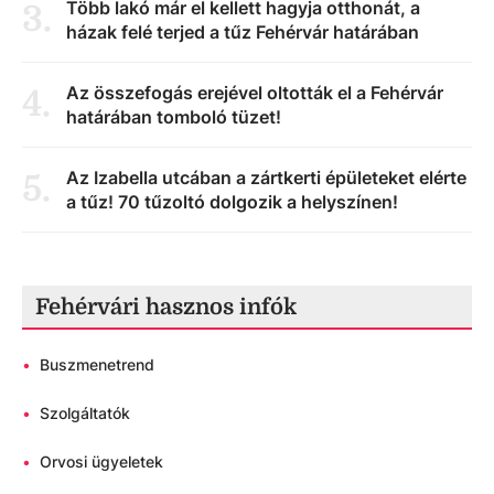
Több lakó már el kellett hagyja otthonát, a
3
.
házak felé terjed a tűz Fehérvár határában
Az összefogás erejével oltották el a Fehérvár
4
.
határában tomboló tüzet!
Az Izabella utcában a zártkerti épületeket elérte
5
.
a tűz! 70 tűzoltó dolgozik a helyszínen!
Fehérvári hasznos infók
•
Buszmenetrend
•
Szolgáltatók
•
Orvosi ügyeletek