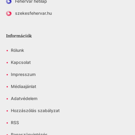
FehérVár hetilap
szekesfehervar.hu
Információk
•
Rólunk
•
Kapcsolat
•
Impresszum
•
Médiaajánlat
•
Adatvédelem
•
Hozzászólás szabályzat
•
RSS
•
Panaszügyintézés