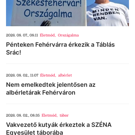
2026. 08. 07., 08:11
Életmód
,
Országalma
Pénteken Fehérvárra érkezik a Táblás
Srác!
2026. 08. 02., 11:07
Életmód
,
albérlet
Nem emelkedtek jelentősen az
albérletárak Fehérváron
2026. 08. 02., 08:35
Életmód
,
tábor
Vakvezető kutyák érkeztek a SZÉNA
Egyesület táborába