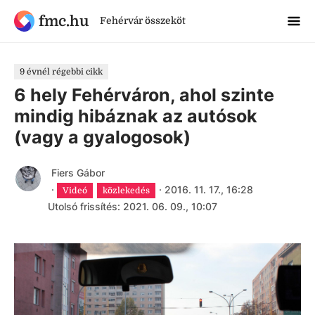
fmc.hu
Fehérvár összeköt
9 évnél régebbi cikk
6 hely Fehérváron, ahol szinte
mindig hibáznak az autósok
(vagy a gyalogosok)
Fiers Gábor
·
·
2016. 11. 17., 16:28
Videó
közlekedés
Utolsó frissítés: 2021. 06. 09., 10:07