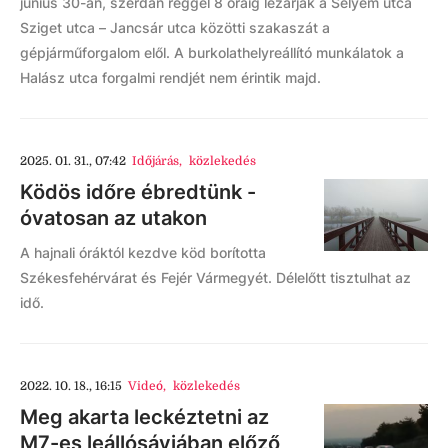
június 30-án, szerdán reggel 8 óráig lezárják a Selyem utca
Sziget utca – Jancsár utca közötti szakaszát a
gépjárműforgalom elől. A burkolathelyreállító munkálatok a
Halász utca forgalmi rendjét nem érintik majd.
2025. 01. 31., 07:42
Időjárás
,
közlekedés
Ködös időre ébredtünk -
óvatosan az utakon
A hajnali óráktól kezdve köd borította
Székesfehérvárat és Fejér Vármegyét. Délelőtt tisztulhat az
idő.
2022. 10. 18., 16:15
Videó
,
közlekedés
Meg akarta leckéztetni az
M7-es leállósávjában előző