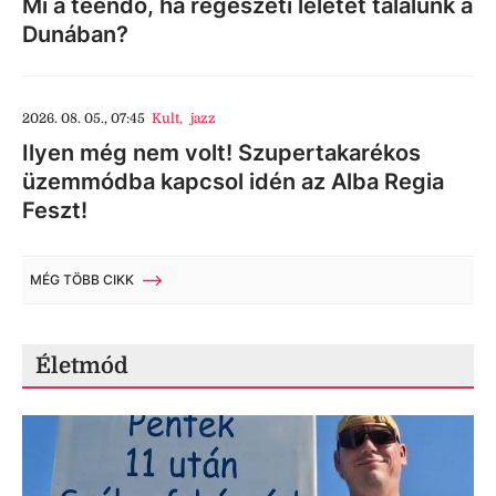
Mi a teendő, ha régészeti leletet találunk a
Dunában?
2026. 08. 05., 07:45
Kult
,
jazz
Ilyen még nem volt! Szupertakarékos
üzemmódba kapcsol idén az Alba Regia
Feszt!
MÉG TÖBB CIKK
Életmód