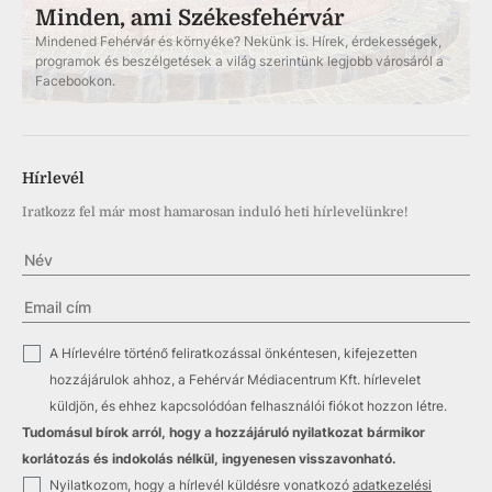
Minden, ami Székesfehérvár
Mindened Fehérvár és környéke? Nekünk is. Hírek, érdekességek,
programok és beszélgetések a világ szerintünk legjobb városáról a
Facebookon.
Hírlevél
Iratkozz fel már most hamarosan induló heti hírlevelünkre!
✓
A Hírlevélre történő feliratkozással önkéntesen, kifejezetten
hozzájárulok ahhoz, a Fehérvár Médiacentrum Kft. hírlevelet
küldjön, és ehhez kapcsolódóan felhasználói fiókot hozzon létre.
Tudomásul bírok arról, hogy a hozzájáruló nyilatkozat bármikor
korlátozás és indokolás nélkül, ingyenesen visszavonható.
✓
Nyilatkozom, hogy a hírlevél küldésre vonatkozó
adatkezelési