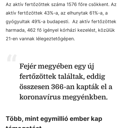
Az aktív fertőzöttek száma 1576 főre csökkent. Az
aktív fertőzöttek 43%-a, az elhunytak 61%-a, a
gyógyultak 49%-a budapesti. Az aktív fertőzöttek
harmada, 462 fő igényel kórházi kezelést, közülük
21-en vannak lélegeztetőgépen.
Fejér megyében egy új
fertőzöttek találtak, eddig
összesen 366-an kapták el a
koronavírus megyénkben.
Több, mint egymillió ember kap