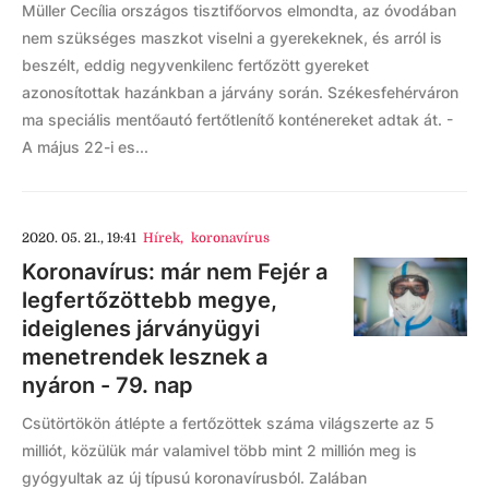
Müller Cecília országos tisztifőorvos elmondta, az óvodában
nem szükséges maszkot viselni a gyerekeknek, és arról is
beszélt, eddig negyvenkilenc fertőzött gyereket
azonosítottak hazánkban a járvány során. Székesfehérváron
ma speciális mentőautó fertőtlenítő konténereket adtak át. -
A május 22-i es...
2020. 05. 21., 19:41
Hírek
,
koronavírus
Koronavírus: már nem Fejér a
legfertőzöttebb megye,
ideiglenes járványügyi
menetrendek lesznek a
nyáron - 79. nap
Csütörtökön átlépte a fertőzöttek száma világszerte az 5
milliót, közülük már valamivel több mint 2 millión meg is
gyógyultak az új típusú koronavírusból. Zalában