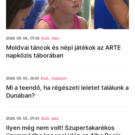
2026. 08. 06., 07:32
Kult
,
tánc
Moldvai táncok és népi játékok az ARTE
napközis táborában
2026. 08. 05., 16:43
Kult
,
régészet
Mi a teendő, ha régészeti leletet találunk a
Dunában?
2026. 08. 05., 07:45
Kult
,
jazz
Ilyen még nem volt! Szupertakarékos