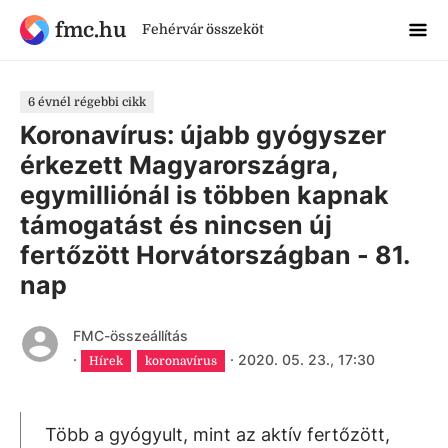
fmc.hu
Fehérvár összeköt
6 évnél régebbi cikk
Koronavírus: újabb gyógyszer
érkezett Magyarországra,
egymilliónál is többen kapnak
támogatást és nincsen új
fertőzött Horvátországban - 81.
nap
FMC-összeállítás
·
·
2020. 05. 23., 17:30
Hírek
koronavírus
Több a gyógyult, mint az aktív fertőzött,