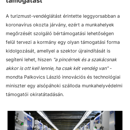
támogatást
A turizmust-vendéglátást érintette leggyorsabban a
koronavírus okozta járvány, ezért a munkahelyek
megőrzését szolgáló bértámogatási lehetőségen
felül tervezi a kormány egy olyan támogatási forma
kidolgozását, amellyel a szektor újraindítását is
segíteni lehet, hiszen
"a pincérnek és a szakácsnak
akkor is ott kell lennie, ha csak két vendég van"
-
mondta Palkovics László innovációs és technológiai
miniszter egy alsópáhoki szálloda munkahelyvédelmi
támogatói okiratátadásán.