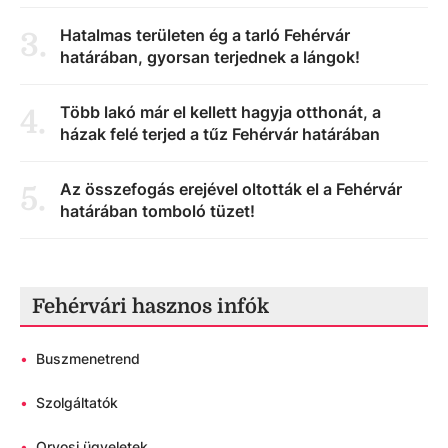
Hatalmas területen ég a tarló Fehérvár
3
.
határában, gyorsan terjednek a lángok!
Több lakó már el kellett hagyja otthonát, a
4
.
házak felé terjed a tűz Fehérvár határában
Az összefogás erejével oltották el a Fehérvár
5
.
határában tomboló tüzet!
Fehérvári hasznos infók
•
Buszmenetrend
•
Szolgáltatók
•
Orvosi ügyeletek