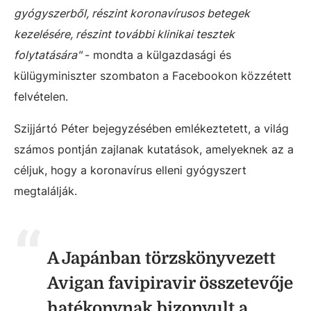
gyógyszerből, részint koronavírusos betegek
kezelésére, részint további klinikai tesztek
folytatására"
- mondta a külgazdasági és
külügyminiszter szombaton a Facebookon közzétett
felvételen.
Szijjártó Péter bejegyzésében emlékeztetett, a világ
számos pontján zajlanak kutatások, amelyeknek az a
céljuk, hogy a koronavírus elleni gyógyszert
megtalálják.
A Japánban törzskönyvezett
Avigan favipiravir összetevője
hatékonynak bizonyult a