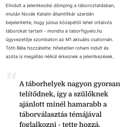
Elindult a jelentkezési dömping a táboroztatásban,
miután Novák Katalin államtitkár szerdán
bejelentette, hogy június közepétől lehet ottalvós
táborokat tartani - mondta a taborfigyelo.hu
ügyvezetője szombaton az M1 aktuális csatornán.
Tóth Béla hozzátette: hihetetlen roham indult és
azóta is megállás nélkül érkeznek a jelentkezések.
A táborhelyek nagyon gyorsan
telítődnek, így a szülőknek
ajánlott minél hamarabb a
táborválasztás témájával
foglalkozni - tette hozzá.