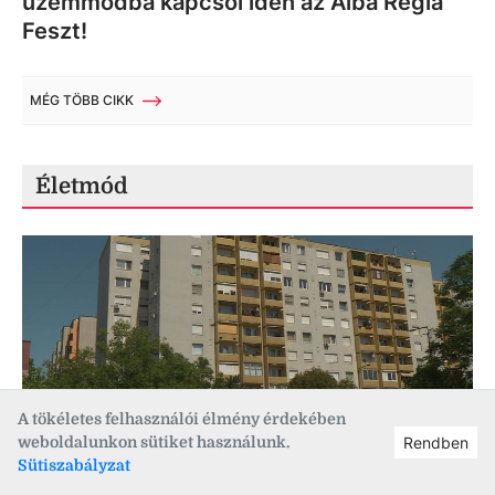
üzemmódba kapcsol idén az Alba Regia
Feszt!
MÉG TÖBB CIKK
Életmód
A tökéletes felhasználói élmény érdekében
weboldalunkon sütiket használunk.
Rendben
2026. 08. 02., 11:07
Életmód
,
albérlet
Sütiszabályzat
Nem emelkedtek jelentősen az