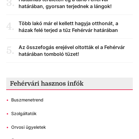
3
.
határában, gyorsan terjednek a lángok!
Több lakó már el kellett hagyja otthonát, a
4
.
házak felé terjed a tűz Fehérvár határában
Az összefogás erejével oltották el a Fehérvár
5
.
határában tomboló tüzet!
Fehérvári hasznos infók
•
Buszmenetrend
•
Szolgáltatók
•
Orvosi ügyeletek