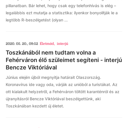
pillanatban. Bár lehet, hogy csak egy telefonhívás is elég –
legalábbis ezt mutatja a statisztika: ilyenkor bonyolítják le a
legtöbb R-beszélgetést (olyan ...
2020. 05. 20., 09:52
Életmód
,
interjú
Toszkánából nem tudtam volna a
Fehérváron élő szüleimet segíteni - interjú
Bencze Viktóriával
Június elején újból megnyitja határait Olaszország.
Koronavírus ide vagy oda, várják az unióból a turistákat. Az
ott kialakult helyzetről, a Fehérváron töltött karanténról és az
újranyitásról Bencze Viktóriával beszélgettünk, aki
Toszkánában kezdett új életet.