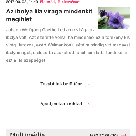
2017. 03. 05., 14:49
Életmód
,
Biokertészet
Az ibolya lila virága mindenkit
megihlet
Johann Wolfgang Goethe kedvenc virága az
ibolya volt. Azt szerette volna, ha mindenhol ez a törékeny kis
virág illatozna, ezért Weimar körüli sétáira mindig vitt magával
ibolyamagot, s elszórta azokat ott, ahol nem látta tündökölni
ezt a lila szépséget.
Továbbiak betöltése
Ajánlj nekem cikket
Multimédia
MÉG TÖBB CIKK