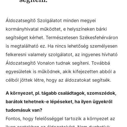
Áldozatsegítő Szolgálatot minden megyei
kormányhivatal működtet, e helyszíneken bárki
segítséget kérhet. Természetesen Székesfehérváron
is megtalálható ez. Ha nincs lehetőség személyesen
felkeresni valamely szolgálatot, az ingyenes hívható
Áldozatsegítő Vonalon tudnak segíteni. Továbbá
egyesületek is működnek, akik kifejezetten abból a
célból jöttek létre, hogy az áldozatokat segítsék.
A környezet, pl. tágabb családtagok, szomszédok,
barátok tehetnek-e lépéseket, ha ilyen ügyekről
tudomásuk van?
Fontos, hogy felelősséggel tartozik a környezet az
ilyen esetekben az áldozatokért. Nem dughatjuk