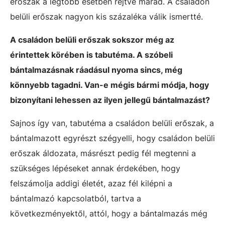
erőszak a legtöbb esetben rejtve marad. A családon
belüli erőszak nagyon kis százaléka válik ismertté.
A családon belüli erőszak sokszor még az
érintettek körében is tabutéma. A szóbeli
bántalmazásnak ráadásul nyoma sincs, még
könnyebb tagadni. Van-e mégis bármi módja, hogy
bizonyítani lehessen az ilyen jellegű bántalmazást?
Sajnos így van, tabutéma a családon belüli erőszak, a
bántalmazott egyrészt szégyelli, hogy családon belüli
erőszak áldozata, másrészt pedig fél megtenni a
szükséges lépéseket annak érdekében, hogy
felszámolja addigi életét, azaz fél kilépni a
bántalmazó kapcsolatból, tartva a
következményektől, attól, hogy a bántalmazás még