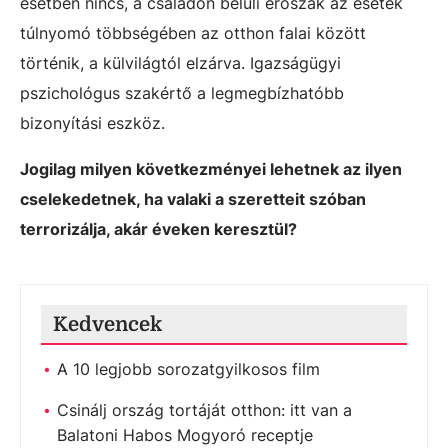
esetben nincs, a családon belüli erőszak az esetek
túlnyomó többségében az otthon falai között
történik, a külvilágtól elzárva. Igazságügyi
pszichológus szakértő a legmegbízhatóbb
bizonyítási eszköz.
Jogilag milyen következményei lehetnek az ilyen
cselekedetnek, ha valaki a szeretteit szóban
terrorizálja, akár éveken keresztül?
Kedvencek
A 10 legjobb sorozatgyilkosos film
Csinálj ország tortáját otthon: itt van a
Balatoni Habos Mogyoró receptje