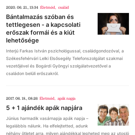
2020. 06. 21., 13:34
Életmód
,
család
Bántalmazás szóban és
tettlegesen - a kapcsolati
erőszak formái és a kiút
lehetősége
Interjú Farkas István pszichológussal, családgondozóval, a
Székesfehérvári Lelki Elsősegély Telefonszolgálat szakmai
vezetőjével és Bogárdi Gyöngyi szolgálatvezetővel a
családon belüli erőszakról.
2017. 06. 18., 08:26
Életmód
,
apák napja
5 + 1 ajándék apák napjára
Június harmadik vasárnapja apák napja –
legalábbis nálunk. Ha elfelejtetted, adunk
néhány ötletet arra, milyen ajándékkal lepheted meg az utosló