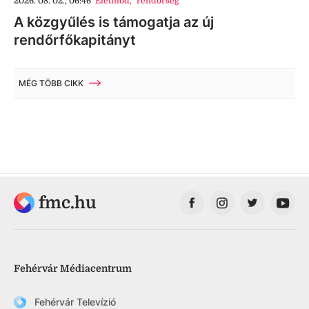
2026. 08. 02., 06:46
Életmód
,
rendőrség
A közgyűlés is támogatja az új
rendőrfőkapitányt
MÉG TÖBB CIKK
fmc.hu
Fehérvár Médiacentrum
Fehérvár Televízió