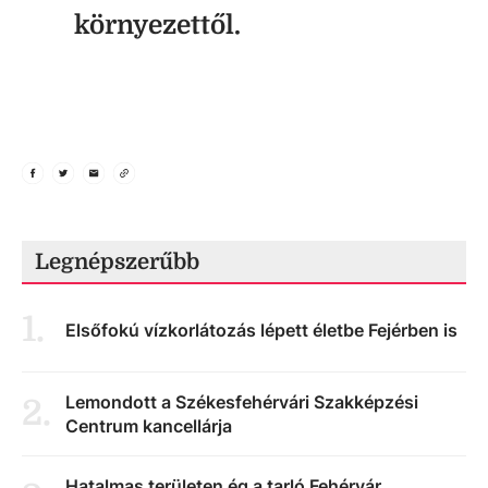
környezettől.
Legnépszerűbb
1
.
Elsőfokú vízkorlátozás lépett életbe Fejérben is
Lemondott a Székesfehérvári Szakképzési
2
.
Centrum kancellárja
Hatalmas területen ég a tarló Fehérvár