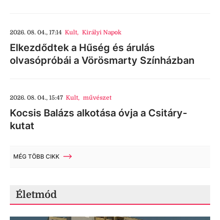
2026. 08. 04., 17:14
Kult
,
Királyi Napok
Elkezdődtek a Hűség és árulás
olvasópróbái a Vörösmarty Színházban
2026. 08. 04., 15:47
Kult
,
művészet
Kocsis Balázs alkotása óvja a Csitáry-
kutat
MÉG TÖBB CIKK
Életmód