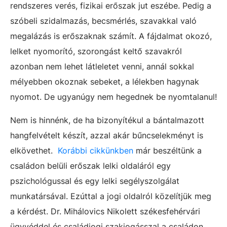
rendszeres verés, fizikai erőszak jut eszébe. Pedig a
szóbeli szidalmazás, becsmérlés, szavakkal való
megalázás is erőszaknak számít. A fájdalmat okozó,
lelket nyomorító, szorongást keltő szavakról
azonban nem lehet látleletet venni, annál sokkal
mélyebben okoznak sebeket, a lélekben hagynak
nyomot. De ugyanúgy nem hegednek be nyomtalanul!
Nem is hinnénk, de ha bizonyítékul a bántalmazott
hangfelvételt készít, azzal akár bűncselekményt is
elkövethet.
Korábbi cikkünkben
már beszéltünk a
családon belüli erőszak lelki oldaláról egy
pszichológussal és egy lelki segélyszolgálat
munkatársával. Ezúttal a jogi oldalról közelítjük meg
a kérdést. Dr. Mihálovics Nikolett székesfehérvári
ügyvéddel és családjogi szakjogásszal a családon