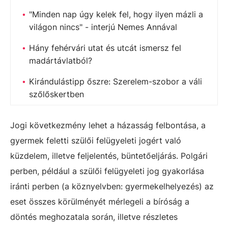
"Minden nap úgy kelek fel, hogy ilyen mázli a
világon nincs" - interjú Nemes Annával
Hány fehérvári utat és utcát ismersz fel
madártávlatból?
Kirándulástipp őszre: Szerelem-szobor a váli
szőlőskertben
Jogi következmény lehet a házasság felbontása, a
gyermek feletti szülői felügyeleti jogért való
küzdelem, illetve feljelentés, büntetőeljárás. Polgári
perben, például a szülői felügyeleti jog gyakorlása
iránti perben (a köznyelvben: gyermekelhelyezés) az
eset összes körülményét mérlegeli a bíróság a
döntés meghozatala során, illetve részletes