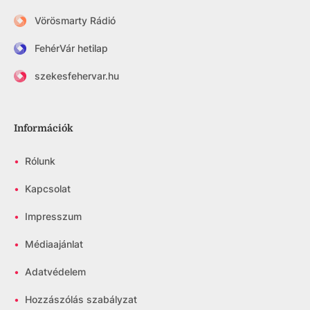
Vörösmarty Rádió
FehérVár hetilap
szekesfehervar.hu
Információk
•
Rólunk
•
Kapcsolat
•
Impresszum
•
Médiaajánlat
•
Adatvédelem
•
Hozzászólás szabályzat