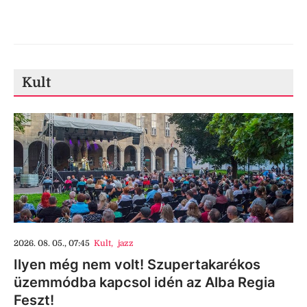
Kult
2026. 08. 05., 07:45
Kult
,
jazz
Ilyen még nem volt! Szupertakarékos
üzemmódba kapcsol idén az Alba Regia
Feszt!