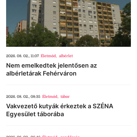
2026. 08. 02., 11:07
Életmód
,
albérlet
Nem emelkedtek jelentősen az
albérletárak Fehérváron
2026. 08. 02., 08:35
Életmód
,
tábor
Vakvezető kutyák érkeztek a SZÉNA
Egyesület táborába