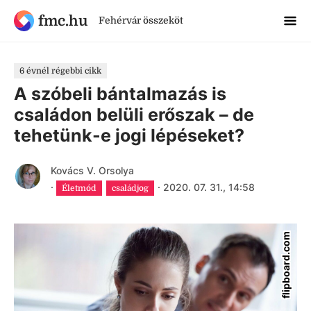
fmc.hu
Fehérvár összeköt
6 évnél régebbi cikk
A szóbeli bántalmazás is
családon belüli erőszak – de
tehetünk-e jogi lépéseket?
Kovács V. Orsolya
·
·
2020. 07. 31., 14:58
Életmód
családjog
flipboard.com