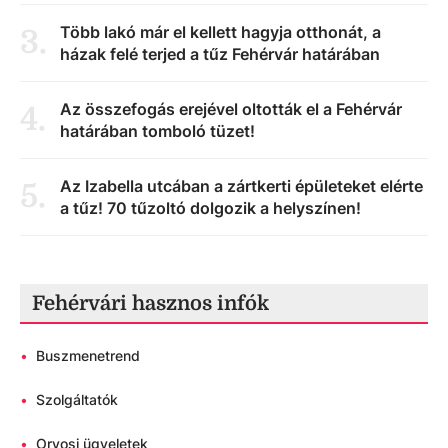
Több lakó már el kellett hagyja otthonát, a
3
.
házak felé terjed a tűz Fehérvár határában
Az összefogás erejével oltották el a Fehérvár
4
.
határában tomboló tüzet!
Az Izabella utcában a zártkerti épületeket elérte
5
.
a tűz! 70 tűzoltó dolgozik a helyszínen!
Fehérvári hasznos infók
•
Buszmenetrend
•
Szolgáltatók
•
Orvosi ügyeletek