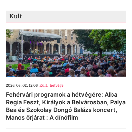
Kult
2026. 08. 07., 12:06
Kult
,
hétvége
Fehérvári programok a hétvégére: Alba
Regia Feszt, Királyok a Belvárosban, Palya
Bea és Szokolay Dongó Balázs koncert,
Mancs őrjárat : A dínófilm