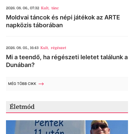
2026. 08. 06., 07:32
Kult
,
tánc
Moldvai táncok és népi játékok az ARTE
napközis táborában
2026. 08. 05., 16:43
Kult
,
régészet
Mi a teendő, ha régészeti leletet találunk a
Dunában?
MÉG TÖBB CIKK
Életmód