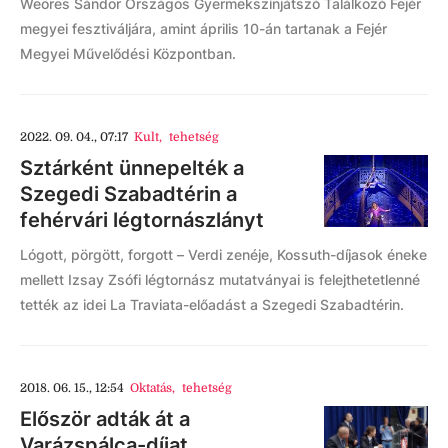
Weöres Sándor Országos Gyermekszínjátszó Találkozó Fejér
megyei fesztiváljára, amint április 10-án tartanak a Fejér
Megyei Művelődési Központban.
2022. 09. 04., 07:17
Kult
,
tehetség
Sztárként ünnepelték a
Szegedi Szabadtérin a
fehérvári légtornászlányt
Lógott, pörgött, forgott – Verdi zenéje, Kossuth-díjasok éneke
mellett Izsay Zsófi légtornász mutatványai is felejthetetlenné
tették az idei La Traviata-előadást a Szegedi Szabadtérin.
2018. 06. 15., 12:54
Oktatás
,
tehetség
Először adták át a
Varázspálca-díjat