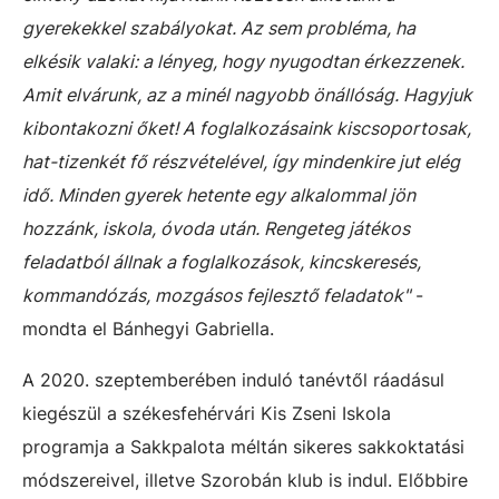
gyerekekkel szabályokat. Az sem probléma, ha
elkésik valaki: a lényeg, hogy nyugodtan érkezzenek.
Amit elvárunk, az a minél nagyobb önállóság. Hagyjuk
kibontakozni őket! A foglalkozásaink kiscsoportosak,
hat-tizenkét fő részvételével, így mindenkire jut elég
idő. Minden gyerek hetente egy alkalommal jön
hozzánk, iskola, óvoda után. Rengeteg játékos
feladatból állnak a foglalkozások, kincskeresés,
kommandózás, mozgásos fejlesztő feladatok"
-
mondta el Bánhegyi Gabriella.
A 2020. szeptemberében induló tanévtől ráadásul
kiegészül a székesfehérvári Kis Zseni Iskola
programja a Sakkpalota méltán sikeres sakkoktatási
módszereivel, illetve Szorobán klub is indul. Előbbire