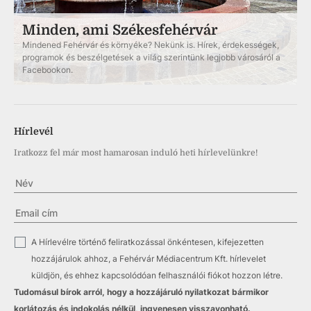
Minden, ami Székesfehérvár
Mindened Fehérvár és környéke? Nekünk is. Hírek, érdekességek,
programok és beszélgetések a világ szerintünk legjobb városáról a
Facebookon.
Hírlevél
Iratkozz fel már most hamarosan induló heti hírlevelünkre!
✓
A Hírlevélre történő feliratkozással önkéntesen, kifejezetten
hozzájárulok ahhoz, a Fehérvár Médiacentrum Kft. hírlevelet
küldjön, és ehhez kapcsolódóan felhasználói fiókot hozzon létre.
Tudomásul bírok arról, hogy a hozzájáruló nyilatkozat bármikor
korlátozás és indokolás nélkül, ingyenesen visszavonható.