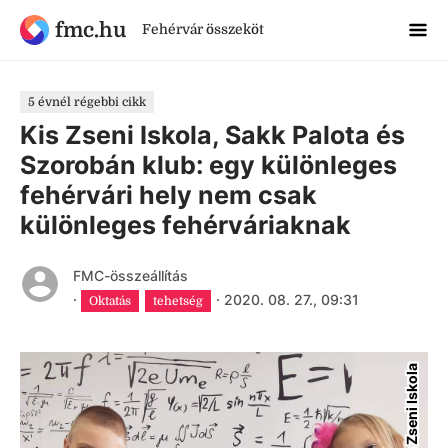
fmc.hu
Fehérvár összeköt
5 évnél régebbi cikk
Kis Zseni Iskola, Sakk Palota és
Szorobán klub: egy különleges
fehérvári hely nem csak
különleges fehérváriaknak
FMC-összeállítás
·
·
2020. 08. 27., 09:31
Oktatás
tehetség
Kis Zseni Iskola