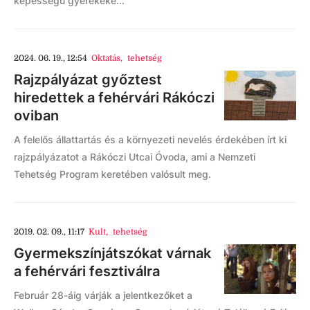
képességű gyerekeke...
2024. 06. 19., 12:54
Oktatás
,
tehetség
Rajzpályázat győztest
hiredettek a fehérvári Rákóczi
oviban
A felelős állattartás és a környezeti nevelés érdekében írt ki
rajzpályázatot a Rákóczi Utcai Óvoda, ami a Nemzeti
Tehetség Program keretében valósult meg.
2019. 02. 09., 11:17
Kult
,
tehetség
Gyermekszínjátszókat várnak
a fehérvári fesztiválra
Február 28-áig várják a jelentkezőket a