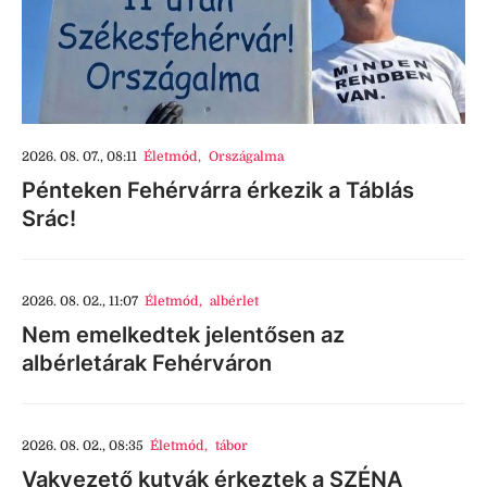
2026. 08. 07., 08:11
Életmód
,
Országalma
Pénteken Fehérvárra érkezik a Táblás
Srác!
2026. 08. 02., 11:07
Életmód
,
albérlet
Nem emelkedtek jelentősen az
albérletárak Fehérváron
2026. 08. 02., 08:35
Életmód
,
tábor
Vakvezető kutyák érkeztek a SZÉNA