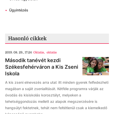
•
Ügyintézés
Hasonló cikkek
2019. 08. 29., 17:24
Oktatás
,
oktatás
Második tanévét kezdi
Székesfehérváron a Kis Zseni
Iskola
A kis zseni elnevezés arra utal: itt minden gyerek felfedezheti
magában a saját zsenialitását. Kétféle programra várják az
óvodás és kisiskolás korosztályt, melyeken a
tehetséggondozás mellett az alapok megszerzésére is
hangsúlyt fektetnek, tehát nem feltétlenül csak a kiemelkedő